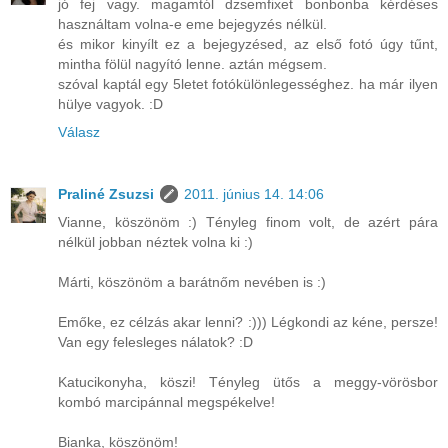
jó fej vagy. magamtól dzsemfixet bonbonba kérdéses
használtam volna-e eme bejegyzés nélkül.
és mikor kinyílt ez a bejegyzésed, az első fotó úgy tűnt,
mintha fölül nagyító lenne. aztán mégsem.
szóval kaptál egy 5letet fotókülönlegességhez. ha már ilyen
hülye vagyok. :D
Válasz
Praliné Zsuzsi
2011. június 14. 14:06
Vianne, köszönöm :) Tényleg finom volt, de azért pára
nélkül jobban néztek volna ki :)
Márti, köszönöm a barátnőm nevében is :)
Emőke, ez célzás akar lenni? :))) Légkondi az kéne, persze!
Van egy felesleges nálatok? :D
Katucikonyha, köszi! Tényleg ütős a meggy-vörösbor
kombó marcipánnal megspékelve!
Bianka, köszönöm!