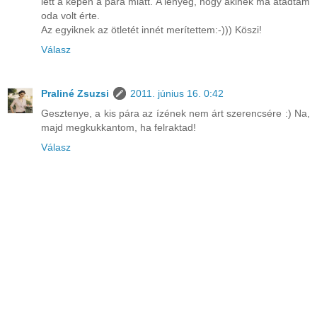
lett a képen a pára miatt. A lényeg, hogy akinek ma átadtam
oda volt érte.
Az egyiknek az ötletét innét merítettem:-))) Köszi!
Válasz
Praliné Zsuzsi
2011. június 16. 0:42
Gesztenye, a kis pára az ízének nem árt szerencsére :) Na,
majd megkukkantom, ha felraktad!
Válasz