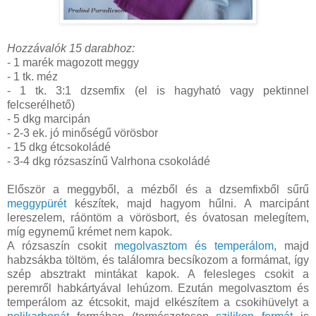
Hozzávalók 15 darabhoz:
- 1 marék magozott meggy
- 1 tk. méz
- 1 tk. 3:1 dzsemfix (el is hagyható vagy pektinnel
felcserélhető)
- 5 dkg marcipán
- 2-3 ek. jó minőségű vörösbor
- 15 dkg étcsokoládé
- 3-4 dkg rózsaszínű Valrhona csokoládé
Először a meggyből, a mézből és a dzsemfixből sűrű
meggypürét
készítek, majd hagyom hűlni. A marcipánt
lereszelem, ráöntöm a vörösbort, és óvatosan melegítem,
míg egynemű krémet nem kapok.
A rózsaszín csokit
megolvasztom és temperálom
, majd
habzsákba töltöm, és találomra becsíkozom a formámat, így
szép absztrakt mintákat kapok. A felesleges csokit a
peremről habkártyával lehúzom. Ezután megolvasztom és
temperálom az étcsokit, majd elkészítem a csokihüvelyt a