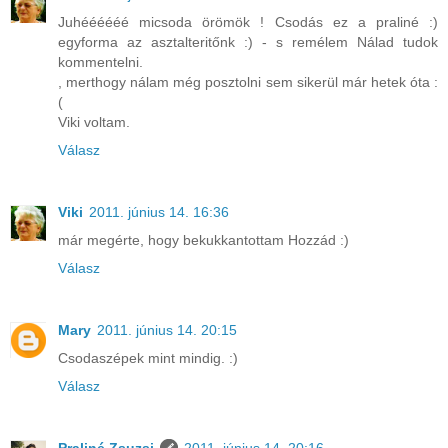
Juhéééééé micsoda örömök ! Csodás ez a praliné :)
egyforma az asztalteritőnk :) - s remélem Nálad tudok
kommentelni.
, merthogy nálam még posztolni sem sikerül már hetek óta :
(
Viki voltam.
Válasz
Viki
2011. június 14. 16:36
már megérte, hogy bekukkantottam Hozzád :)
Válasz
Mary
2011. június 14. 20:15
Csodaszépek mint mindig. :)
Válasz
Praliné Zsuzsi
2011. június 14. 20:16