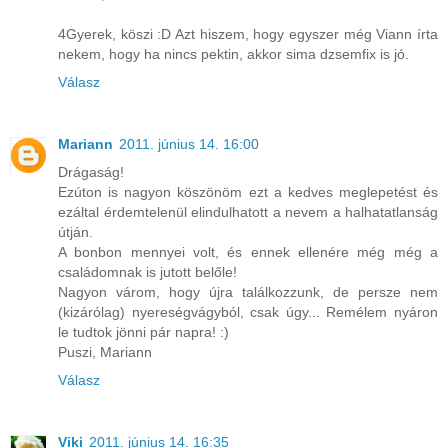
4Gyerek, köszi :D Azt hiszem, hogy egyszer még Viann írta
nekem, hogy ha nincs pektin, akkor sima dzsemfix is jó.
Válasz
Mariann
2011. június 14. 16:00
Drágaság!
Ezúton is nagyon köszönöm ezt a kedves meglepetést és
ezáltal érdemtelenül elindulhatott a nevem a halhatatlanság
útján.
A bonbon mennyei volt, és ennek ellenére még még a
családomnak is jutott belőle!
Nagyon várom, hogy újra találkozzunk, de persze nem
(kizárólag) nyereségvágyból, csak úgy... Remélem nyáron
le tudtok jönni pár napra! :)
Puszi, Mariann
Válasz
Viki
2011. június 14. 16:35