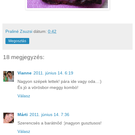
Praliné Zsuzsi
dátum:
0:42
Megosztás
18 megjegyzés:
Vianne
2011. június 14. 6:19
Nagyon szépek lettek! pára ide vagy oda...:)
És jò a vörösbor-meggy kombò!
Válasz
Márti
2011. június 14. 7:36
Szerencsés a barátnőd :)nagyon gusztusos!
Válasz