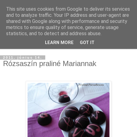
This site uses cookies from Google to deliver its services
and to analyze traffic. Your IP address and user-agent are
shared with Google along with performance and security
metrics to ensure quality of service, generate usage
statistics, and to detect and address abuse.
LEARN MORE
GOT IT
▼
2011. június 14.
Rózsaszín praliné Mariannak