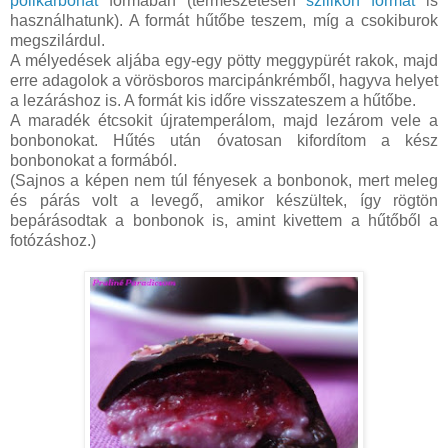
polikarbonát
formában (természetesen
szilikon formát
is
használhatunk). A formát hűtőbe teszem, míg a csokiburok
megszilárdul.
A mélyedések aljába egy-egy pötty meggypürét rakok, majd
erre adagolok a vörösboros marcipánkrémből, hagyva helyet
a lezáráshoz is. A formát kis időre visszateszem a hűtőbe.
A maradék étcsokit újratemperálom, majd lezárom vele a
bonbonokat. Hűtés után óvatosan kifordítom a kész
bonbonokat a formából.
(Sajnos a képen nem túl fényesek a bonbonok, mert meleg
és párás volt a levegő, amikor készültek, így rögtön
bepárásodtak a bonbonok is, amint kivettem a hűtőből a
fotózáshoz.)