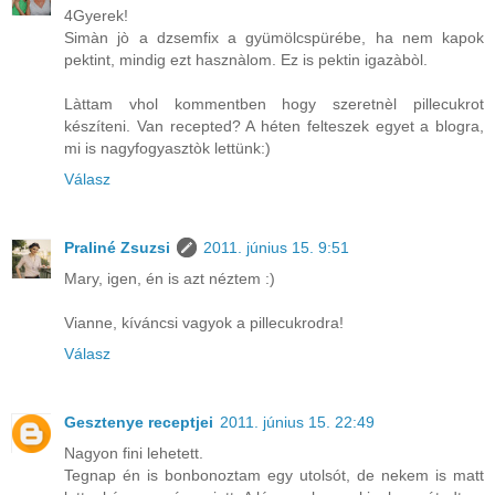
4Gyerek!
Simàn jò a dzsemfix a gyümölcspürébe, ha nem kapok
pektint, mindig ezt hasznàlom. Ez is pektin igazàbòl.
Làttam vhol kommentben hogy szeretnèl pillecukrot
készíteni. Van recepted? A héten felteszek egyet a blogra,
mi is nagyfogyasztòk lettünk:)
Válasz
Praliné Zsuzsi
2011. június 15. 9:51
Mary, igen, én is azt néztem :)
Vianne, kíváncsi vagyok a pillecukrodra!
Válasz
Gesztenye receptjei
2011. június 15. 22:49
Nagyon fini lehetett.
Tegnap én is bonbonoztam egy utolsót, de nekem is matt