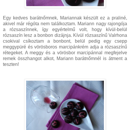
Egy kedves barátnőmnek, Mariannak készült ez a praliné,
akivel már régóta nem találkoztam. Mariann nagy rajongója
a rózsaszínnek, így egyértelmű volt, hogy kívül-belül
rózsaszín lesz a bonbon dizájnja. Kívül rózsaszínű Valrhona
csokival csíkoztam a bonbont, belül pedig egy csepp
meggypüré és vörösboros marcipánkrém adja a rózsaszínű
rétegeket. A meggy és a vörösbor marcipánnal megfejelve
remek összhangot alkot, Mariann barátnőmnél is átment a
teszten!