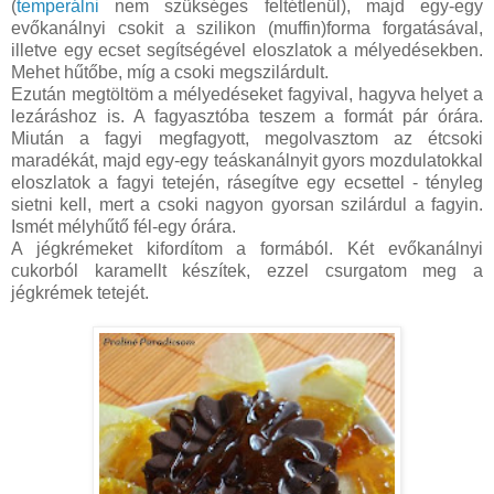
(
temperálni
nem szükséges feltétlenül), majd egy-egy
evőkanálnyi csokit a szilikon (muffin)forma forgatásával,
illetve egy ecset segítségével eloszlatok a mélyedésekben.
Mehet hűtőbe, míg a csoki megszilárdult.
Ezután megtöltöm a mélyedéseket fagyival, hagyva helyet a
lezáráshoz is. A fagyasztóba teszem a formát pár órára.
Miután a fagyi megfagyott, megolvasztom az étcsoki
maradékát, majd egy-egy teáskanálnyit gyors mozdulatokkal
eloszlatok a fagyi tetején, rásegítve egy ecsettel - tényleg
sietni kell, mert a csoki nagyon gyorsan szilárdul a fagyin.
Ismét mélyhűtő fél-egy órára.
A jégkrémeket kifordítom a formából. Két evőkanálnyi
cukorból karamellt készítek, ezzel csurgatom meg a
jégkrémek tetejét.