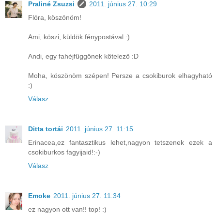
Praliné Zsuzsi
2011. június 27. 10:29
Flóra, köszönöm!
Ami, köszi, küldök fénypostával :)
Andi, egy fahéjfüggőnek kötelező :D
Moha, köszönöm szépen! Persze a csokiburok elhagyható
:)
Válasz
Ditta tortái
2011. június 27. 11:15
Erinacea,ez fantasztikus lehet,nagyon tetszenek ezek a
csokiburkos fagyijaid!:-)
Válasz
Emoke
2011. június 27. 11:34
ez nagyon ott van!! top! :)