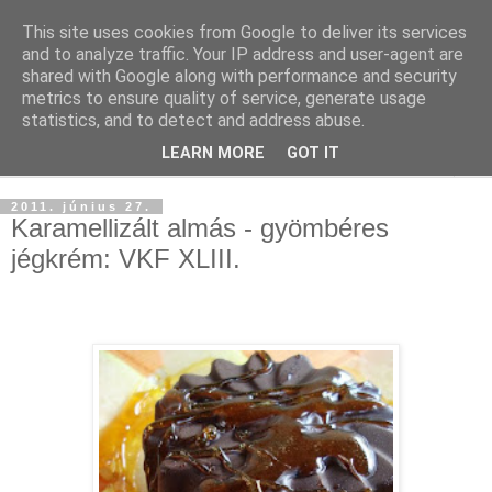
This site uses cookies from Google to deliver its services
and to analyze traffic. Your IP address and user-agent are
shared with Google along with performance and security
metrics to ensure quality of service, generate usage
statistics, and to detect and address abuse.
LEARN MORE
GOT IT
▼
2011. június 27.
Karamellizált almás - gyömbéres
jégkrém: VKF XLIII.