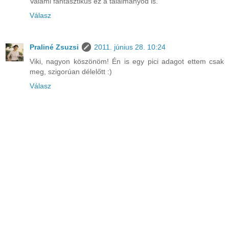
Valami fantasztikus ez a találmányod is.
Válasz
Praliné Zsuzsi
2011. június 28. 10:24
Viki, nagyon köszönöm! Én is egy pici adagot ettem csak
meg, szigorúan délelőtt :)
Válasz