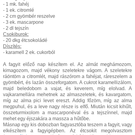
- 1 mk. fahéj
- 1 ek. citromlé
- 2 cm gyömbér reszelve
- 3 ek. mascarpone
- 2 dl tejszín
Csokiburok:
- 20 dkg étcsokoládé
Díszítés:
- karamell 2 ek. cukorból
A fagyit előző nap készítem el. Az almát meghámozom,
kimagozom, majd vékony szeletekre vágom. A szeletekre
ráöntöm a citromlét, majd rászórom a fahéjat, ráreszelem a
gyömbért, és lazán összeforgatom. A cukrot karamellizálom,
majd beledobom a vajat, és keverem, míg elolvad. A
vajkaramellára mehetnek az almaszeletek, és kavargatom,
míg az alma pici levet ereszt. Addig főzöm, míg az alma
megpuhul, és a leve nagy része is elfő. Miután kicsit kihűlt,
összeturmixolom a mascarponéval és a tejszínnel, majd
mehet egy éjszakára a massza a hűtőbe.
Másnap egy kis dobozban fagyasztóba teszem a fagyit, vagy
elkészítem a fagyigépben. Az étcsokit megolvasztom