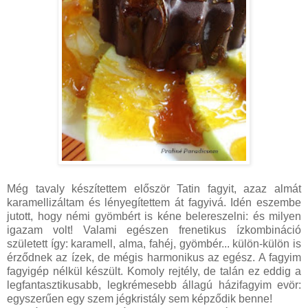
Még tavaly készítettem először Tatin fagyit, azaz almát
karamellizáltam és lényegítettem át fagyivá. Idén eszembe
jutott, hogy némi gyömbért is kéne belereszelni: és milyen
igazam volt! Valami egészen frenetikus ízkombináció
született így: karamell, alma, fahéj, gyömbér... külön-külön is
érződnek az ízek, de mégis harmonikus az egész. A fagyim
fagyigép nélkül készült. Komoly rejtély, de talán ez eddig a
legfantasztikusabb, legkrémesebb állagú házifagyim evör:
egyszerűen egy szem jégkristály sem képződik benne!