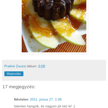
Praliné Zsuzsi
dátum:
0:08
Megosztás
17 megjegyzés:
Névtelen
2011. június 27. 1:06
Istenien hangzik, és nagyon jól néz ki! :)