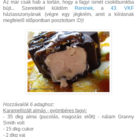
Az már csak hab a tortán, hogy a fagyi ismét csokiburokba
bújt... Szeretettel küldöm
Reninek
, a
43. VKF
háziasszonyának (végre egy jégkrém, amit a kiírásnak
megfelelő időpontban posztoltam :D)!
Hozzávalók 6 adaghoz:
Karamellizált almás - gyömbéres fagyi:
- 35 dkg alma (pucolás, magozás előtt) - nálam Granny
Smith volt
- 15 dkg cukor
- 2 dkg vaj