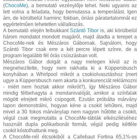
(
ChocoMe
), a bemutató vezénylője tehet. Neki ugyanis az
lett volna a feladata, hogy bemutassa a temperálást. Igen
ám, de körülbelül harminc fokban, óriási páratartalomnál ez
egyértelműen lehetetlen vállalkozás.
A bemutató elején felbukkant
Szántó Tibor
is, aki körülbelül
három mondatot mondott magáról, majd átadta a terepet a
ChocoMe-nek és Mészáros Gábornak. Sajnálom, hogy
Szántó Tibor csak erre a két percre lépett színre, de a
program legalább fél órás csúszásban volt.
Mészáros Gábor dolgát a nagy melegen kívül az is
megnehezítette, hogy nem rakhatta ki a Küppersbusch
konyhában a Whirlpool mikrót a csokiolvasztáshoz (mert
ugye a Küppersbusch nem akarta a konkurenciát reklámozni
- miért nem hoztak akkor mikrót?), így Mészáros Gábor
mindig félbehagyta a mondanivalóját, amikor a színfalak
mögött elrejtett mikró csipogott. Ezután próbálta márvány
lapon demonstrálni, hogyan kéne a csokit lehűteni, majd
mivel a 30 fokos márványlap nem nagyon hűtötte a csokit,
végül csak megmutatta a ChocoMe-táblák elkészítéséhez
használt dupla polikarbonát formát, végül pedig kétféle
csokit kóstolhattunk meg.
A ChocoMe-nél étcsokiból a Callebaut Fortina 65,1%-os