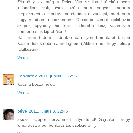
Zöldpötty, ez még a Dolce Vita szülinapi játékán nyert
különdíjam volt, csak azóta nem nagyon mertem
megkezdeni a márkás mandarinos olívaolajat, mert nem
nagyon tudtam, mihez menne. Giuseppe szerint csokihoz is
szuper, úgyhogy ha kicsit hidegebb lesz, valamilyen
bonbonban is kipróbálom!
Hát, nem tudom, tudnak-e bármilyen bemutatót tartani
Keserédesék ebben a melegben :( Akkor lehet, hogy holnap
találkozunk!
Válasz
Foodafok
2011. június 3. 22:37
Köszi a beszámolót.
Válasz
bévé
2011. június 3. 22:45
Zsuzsi, szuper beszámolót rittyentettél! Sajnálom, hogy
lemaradsz a bonbonkészítős szekcióról :(.