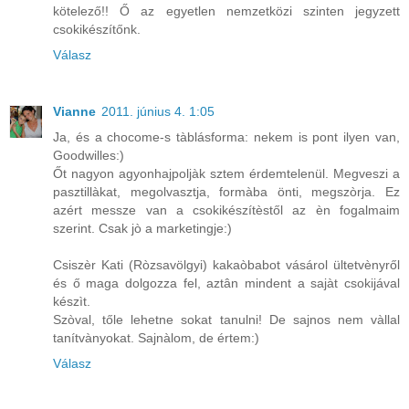
kötelező!! Ő az egyetlen nemzetközi szinten jegyzett
csokikészítőnk.
Válasz
Vianne
2011. június 4. 1:05
Ja, és a chocome-s tàblásforma: nekem is pont ilyen van,
Goodwilles:)
Őt nagyon agyonhajpoljàk sztem érdemtelenül. Megveszi a
pasztillàkat, megolvasztja, formàba önti, megszòrja. Ez
azért messze van a csokikészítèstől az èn fogalmaim
szerint. Csak jò a marketingje:)
Csiszèr Kati (Ròzsavölgyi) kakaòbabot vásárol ültetvènyről
és ő maga dolgozza fel, aztân mindent a sajàt csokijával
készìt.
Szòval, tőle lehetne sokat tanulni! De sajnos nem vàllal
tanítvànyokat. Sajnàlom, de értem:)
Válasz