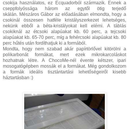
csokija használatos, ez Ecquadorból származik. Ennek a
cseppfolyóssága három az egytől ötig terjedő
skálán. Mészáros Gábor az előadásában elmondta, hogy a
csokinál összesen hatféle kristályszerkezet lehetséges,
nekünk ebből a béta-kristályokat kell elérni. A táblás
csokiknál az étcsoki alapúakat kb. 60 perc, a tejcsoki
alapúakat kb. 65-70 perc, míg a fehércsoki alapúakat kb. 80
perc hűtés után fordíthatjuk ki a formából.
Mondta, hogy nem szabad akár papírtörlővel kitörölni a
polikarbonát formákat, mert ezek mikrokarcoláskot
hozhatnak létre. A ChocoMe-nél évente kétszer, ipari
mosogatógépben mossák el a formákat. Még gondolkozom
a formák ideális tisztántartási lehetőségeiről kisebb
háztartásban :)