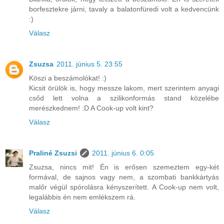
borfesztekre járni, tavaly a balatonfüredi volt a kedvencünk
:)
Válasz
Zsuzsa
2011. június 5. 23:55
Köszi a beszámolókat! :)
Kicsit örülök is, hogy messze lakom, mert szerintem anyagi
csőd lett volna a szilikonformás stand közelébe
merészkednem! :D A Cook-up volt kint?
Válasz
Praliné Zsuzsi
2011. június 6. 0:05
Zsuzsa, nincs mit! Én is erősen szemeztem egy-két
formával, de sajnos vagy nem, a szombati bankkártyás
malőr végül spórolásra kényszerített. A Cook-up nem volt,
legalábbis én nem emlékszem rá.
Válasz