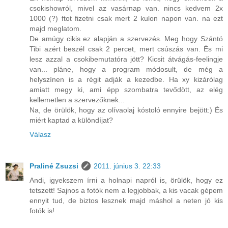
csokishowról, mivel az vasárnap van. nincs kedvem 2x
1000 (?) ftot fizetni csak mert 2 kulon napon van. na ezt
majd meglatom.
De amúgy cikis ez alapján a szervezés. Meg hogy Szántó
Tibi azért beszél csak 2 percet, mert csúszás van. És mi
lesz azzal a csokibemutatóra jött? Kicsit átvágás-feelingje
van... pláne, hogy a program módosult, de még a
helyszínen is a régit adják a kezedbe. Ha xy kizárólag
amiatt megy ki, ami épp szombatra tevődött, az elég
kellemetlen a szervezőknek...
Na, de örülök, hogy az olívaolaj kóstoló ennyire bejött:) És
miért kaptad a különdíjat?
Válasz
Praliné Zsuzsi
2011. június 3. 22:33
Andi, igyekszem írni a holnapi napról is, örülök, hogy ez
tetszett! Sajnos a fotók nem a legjobbak, a kis vacak gépem
ennyit tud, de biztos lesznek majd máshol a neten jó kis
fotók is!