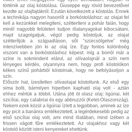
történik az olaj kóstolása. Giuseppe egy rövid bevezetővel
kezdte az olajfajtákról. Ezután következett a kóstolás. Ennek
a technikája nagyon hasonlít a borkóstoláshoz: az olajat fel
kell a kezünkkel melegíteni, szétteríteni a pohár falán, hogy
minél nagyobb felületen tudjon illatanyagokat kibocsátani,
majd szagolgatjuk, végül pedig kóstoljuk, az olajat
szétterítjük a szájpadláson, sőt "szürcsölgetve" még
intenzívebben jön ki az olaj íze. Egy fontos különbség
viszont van a borkóstoláshoz képest: míg a borról már a
színe is sokmindent elárul, az olívaolajnál a szín nem
lényeges kérdés, olyannyira nem, hogy profi kóstolókon
kékes színű pohárból kóstolnak, hogy ne befolyásoljon a
szín.
Először hat, ízesítetlen olívaolajat kóstoltunk. Az első egy
sima bolti, bármilyen hiperben kapható olaj volt - aztán
ehhez mértük a többit. Utána jött öt olasz olaj: ligúriai, két
szicíliai, egy calabriai és egy abbruzzói (Kelet-Olaszország).
Nekem ezek közül a ligúriai ízlett a legjobban, aminek az íze
egy picit a banánra emlékeztetett, a legérdekesebb pedig az
első szicíliai olaj volt, ami mind illatában, mind ízében a
frissen vágott fűre emlékeztetett. Az olajakhoz vagy két
kóstoló között isteni kenyereket ehettünk.