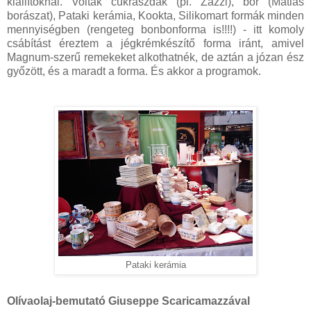
kiállítóknál. Voltak cukrászdák (pl. Zazzi), bor (Matias
borászat), Pataki kerámia, Kookta, Silikomart formák minden
mennyiségben (rengeteg bonbonforma is!!!!) - itt komoly
csábítást éreztem a jégkrémkészítő forma iránt, amivel
Magnum-szerű remekeket alkothatnék, de aztán a józan ész
győzött, és a maradt a forma. És akkor a programok.
Pataki kerámia
Olívaolaj-bemutató Giuseppe Scaricamazzával