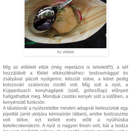
Az előétel
Míg az előételt ettük (még repetázni is lehetett!!!), a séf
hozzálátott a főétel elkészítéséhez: bodzavirággal és
zsályával pácolt nyúlgerinc készült sütve, a köret pedig
kolozsvári szalonnás rizottó volt. Míg sült a nyúl, a
Küpperbusch konyhagépek (sütő, grillezőlap) előnyeit
hallgathattuk meg. Mondjuk csodás kenyér sült a sütőben, a
kenyérsütő funkción.
A tálalásnál a nyúlszeletbe minden adagnál beleszúrtak egy
pipettát (amit utoljára kémiaórán láttam), amibe bodzaszörp
volt töltve, ezt kellett evés előtt a nyúlhúsba
belefecskendezni. A nyúl is nagyon finom volt, bár a bodza