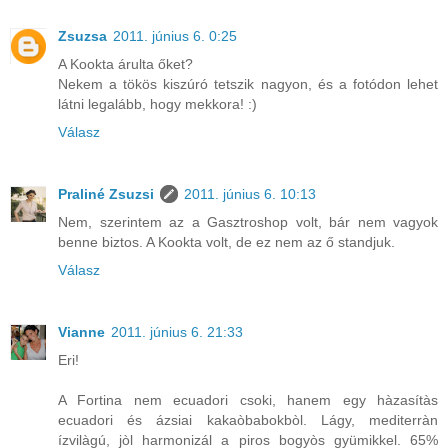
Zsuzsa
2011. június 6. 0:25
A Kookta árulta őket?
Nekem a tökös kiszúró tetszik nagyon, és a fotódon lehet
látni legalább, hogy mekkora! :)
Válasz
Praliné Zsuzsi
2011. június 6. 10:13
Nem, szerintem az a Gasztroshop volt, bár nem vagyok
benne biztos. A Kookta volt, de ez nem az ő standjuk.
Válasz
Vianne
2011. június 6. 21:33
Eri!
A Fortina nem ecuadori csoki, hanem egy hàzasítàs
ecuadori és ázsiai kakaòbabokbòl. Lágy, mediterràn
ízvilàgú, jòl harmonizál a piros bogyòs gyümikkel. 65%