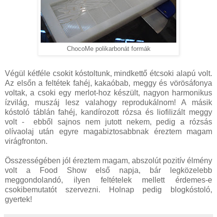
ChocoMe polikarbonát formák
Végül kétféle csokit kóstoltunk, mindkettő étcsoki alapú volt.
Az elsőn a feltétek fahéj, kakaóbab, meggy és vörösáfonya
voltak, a csoki egy merlot-hoz készült, nagyon harmonikus
ízvilág, muszáj lesz valahogy reprodukálnom! A másik
kóstoló táblán fahéj, kandírozott rózsa és liofilizált meggy
volt - ebből sajnos nem jutott nekem, pedig a rózsás
olívaolaj után egyre magabiztosabbnak éreztem magam
virágfronton.
Összességében jól éreztem magam, abszolút pozitív élmény
volt a Food Show első napja, bár legközelebb
meggondolandó, ilyen feltételek mellett érdemes-e
csokibemutatót szervezni. Holnap pedig blogkóstoló,
gyertek!