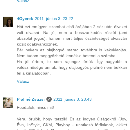
Válasz
4Gyerek
2011. június 3. 23:22
Hát ezt emígyen szombat első órájában 2 sör után élvezet
volt olvasni. Na jó, nem a bosszankodós részét (ami
abszolút jogos), hanem mert teljes őszínteséget olvasván
kicsit odakívánkoznék.
Bár nekem az olajbogyó marad továbbra is kakukktojás.
Nem tudom meggyőzhető lennék-e betenni a számba.
Ha jól értem, te sem rajongsz értük. Így nagyobb a
valószínűsége annak, hogy olajbogyós praliné nem bukkan
fel a kínálatodban.
Válasz
Praliné Zsuzsi
2011. június 3. 23:43
Foodafok, nincs mit!
Vera, örülök, hogy tetszik! És az ingyen újságokról (Joy,
Éva, InStyle, CKM, Playboy - unatkozó férfiaknak, akiket