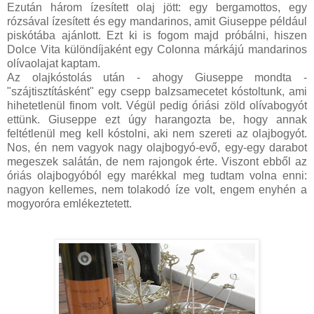
Ezután három ízesített olaj jött: egy bergamottos, egy
rózsával ízesített és egy mandarinos, amit Giuseppe például
piskótába ajánlott. Ezt ki is fogom majd próbálni, hiszen
Dolce Vita különdíjaként egy Colonna márkájú mandarinos
olívaolajat kaptam.
Az olajkóstolás után - ahogy Giuseppe mondta -
"szájtisztításként" egy csepp balzsamecetet kóstoltunk, ami
hihetetlenül finom volt. Végül pedig óriási zöld olívabogyót
ettünk. Giuseppe ezt úgy harangozta be, hogy annak
feltétlenül meg kell kóstolni, aki nem szereti az olajbogyót.
Nos, én nem vagyok nagy olajbogyó-evő, egy-egy darabot
megeszek salátán, de nem rajongok érte. Viszont ebből az
óriás olajbogyóból egy marékkal meg tudtam volna enni:
nagyon kellemes, nem tolakodó íze volt, engem enyhén a
mogyoróra emlékeztetett.