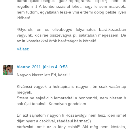
barátnőjük/feleségük gasztroprogramra cipel?) nem is
regéltem :) A bonbonozásról lehet, hogy le sem maradok,
nem tudom, egyáltalán lesz-e vmi érdemi dolog belőle ilyen
időben!
4Gyerek, én és olívabogyó folyamatos barátkozásban
vagyunk, kicsirae összevágva pl. salátában megeszem. De
az itt kóstoltakkal örök barátságot is kötnék!
Válasz
Vianne
2011. június 4. 0:58
Nagyon klassz lett Eri, köszi!!
Kíváncsi vagyok a holnapira is nagyon, én csak vasárnap
megyek.
Sztem ne sajnâld h lemaradtàl a bonbonròl, nem hiszem h
sok újat tanulnàl. Komolyan gondolom.
Èn azt sajnâlom nagyon h Ròzsavölgyi nem lesz, idèn ismèt
díjat nyert a csokiival, ráadásul hàrmat:))
Varàzslat, amit az a làny csinàl!! Aki mèg nem kòstolta,