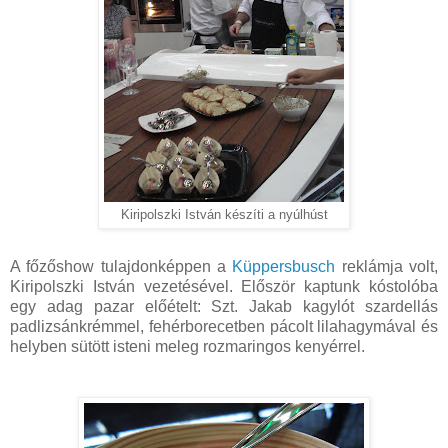
Kiripolszki István készíti a nyúlhúst
A főzőshow tulajdonképpen a
Küppersbusch
reklámja volt,
Kiripolszki István vezetésével. Először kaptunk kóstolóba
egy adag pazar előételt: Szt. Jakab kagylót szardellás
padlizsánkrémmel, fehérborecetben pácolt lilahagymával és
helyben sütött isteni meleg rozmaringos kenyérrel.