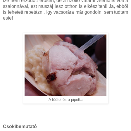
íze nem érződött erősen, de a rizottó valami zseniális volt a
szalonnával, ezt muszáj lesz otthon is elkészíteni! Ja, ebből
is lehetett repetázni, így vacsorára már gondolni sem tudtam
este!
A főétel és a pipetta
Csokibemutató