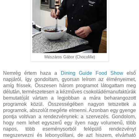
Mészáros Gábor (ChocoMe)
Nemrég értem haza a
Dining Guide Food Show
első
napjáról, így gondoltam, gyorsan leírom az élményeimet,
amíg frissek. Összesen három programot látogattam meg
délután, természetesen a kézműves csokoládémanufaktúrák
bemutatóját vártam a legjobban a mára beharangozott
programok közül. Összességében nagyon tetszettek a
programok, abszolút megérte elmenni. Azonban egy gyenge
pontja volt/van a rendezvénynek: a szervezés. Gondolom,
hogy nem lehet egyszerű egy ilyen nagy volumenű, több
napos, több eseménysorból felépülő rendezvényt
megszervezni és lebonyolítani, de azt hiszem, elvárható