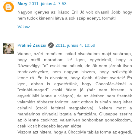
Mary
2011. június 4. 7:53
Nagyon igényes az írásod Eri! Jó volt olvasni! Jobb hogy
nem tudok kimenni látva a sok szép edényt, formát!
Válasz
Praliné Zsuzsi
2011. június 4. 10:59
Vianne, azért remélem, nálad olvashatom majd vasárnap,
hogy miről maradtam le! Igen, egyértelmű, hogy a
Rózsavölgyi "a" csoki ma nálunk, de ők nem járnak ilyen
rendezvényekre, nem nagyon hiszem, hogy szükségük
lenne rá. Én is olvastam, hogy újabb díjakat nyertek! És
igen, abban is egyetértünk, hogy ChocoMe-éknél a
"csináld-magad" csoki ötlete jó (bár nem hiszem, h
egyedülálló lenne a világon), de az életben nem fizetnék
valamiért többezer forintot, amit otthon is simán meg lehet
csinálni (csoki feltéttel megpakolva). Nekem most a
mandarinos olívaolaj izgatja a fantáziám, Giuseppe szerint
az jó lenne csokihoz, valamilyen bonbonban gondolkodom,
csak kicsit hidegebb legyen előtte!
Viszont azt hittem, hogy a ChocoMe táblás forma az egyedi,