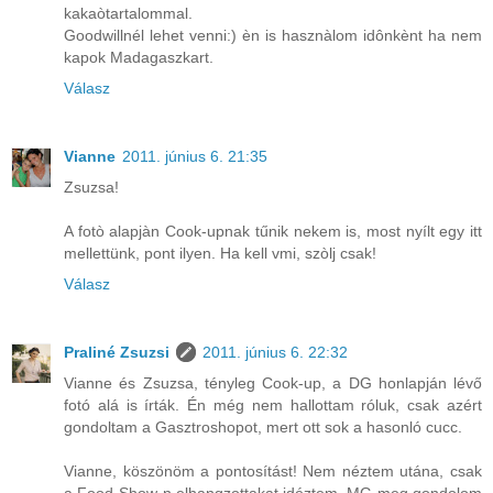
kakaòtartalommal.
Goodwillnél lehet venni:) èn is hasznàlom idônkènt ha nem
kapok Madagaszkart.
Válasz
Vianne
2011. június 6. 21:35
Zsuzsa!
A fotò alapjàn Cook-upnak tűnik nekem is, most nyílt egy itt
mellettünk, pont ilyen. Ha kell vmi, szòlj csak!
Válasz
Praliné Zsuzsi
2011. június 6. 22:32
Vianne és Zsuzsa, tényleg Cook-up, a DG honlapján lévő
fotó alá is írták. Én még nem hallottam róluk, csak azért
gondoltam a Gasztroshopot, mert ott sok a hasonló cucc.
Vianne, köszönöm a pontosítást! Nem néztem utána, csak
a Food Show-n elhangzottakat idéztem, MG meg gondolom