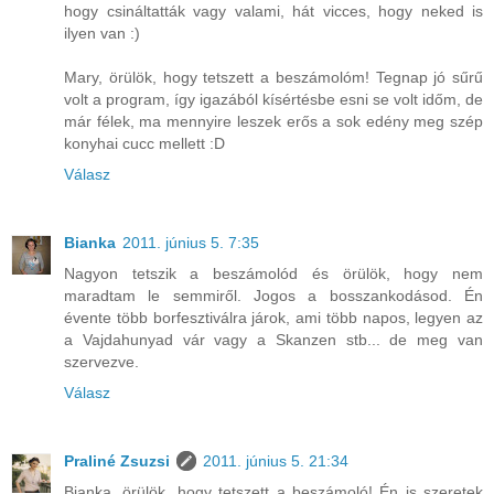
hogy csináltatták vagy valami, hát vicces, hogy neked is
ilyen van :)
Mary, örülök, hogy tetszett a beszámolóm! Tegnap jó sűrű
volt a program, így igazából kísértésbe esni se volt időm, de
már félek, ma mennyire leszek erős a sok edény meg szép
konyhai cucc mellett :D
Válasz
Bianka
2011. június 5. 7:35
Nagyon tetszik a beszámolód és örülök, hogy nem
maradtam le semmiről. Jogos a bosszankodásod. Én
évente több borfesztiválra járok, ami több napos, legyen az
a Vajdahunyad vár vagy a Skanzen stb... de meg van
szervezve.
Válasz
Praliné Zsuzsi
2011. június 5. 21:34
Bianka, örülök, hogy tetszett a beszámoló! Én is szeretek