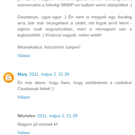
szerencsére a hétvégi WAMP-on tudtam venni utánpótlást :)
Gesztenye, ugye-ugye :) Én nem is megyek egy darabig
arra, bár már nézegettem a cédét, mit fogok arról kérni -
sajnos csak augusztusban, mert a névnapom van a
legközelebb :) Kíváncsi vagyok, miket vettél!
Mézeskalács, köszönöm szépen!
Válasz
Mary
2011. május 2. 21:39
Én már látom, hogy fiaim, hogy vetődnének a csokidra!
Csodássak lettek!:)
Válasz
Névtelen
2011. május 2. 21:39
Nagyon jól néznek ki!
Válasz