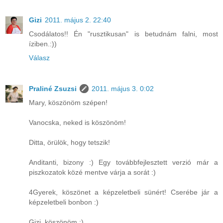
Gizi
2011. május 2. 22:40
Csodálatos!! Én "rusztikusan" is betudnám falni, most
íziben.:))
Válasz
Praliné Zsuzsi
2011. május 3. 0:02
Mary, köszönöm szépen!
Vanocska, neked is köszönöm!
Ditta, örülök, hogy tetszik!
Anditanti, bizony :) Egy továbbfejlesztett verzió már a
piszkozatok közé mentve várja a sorát :)
4Gyerek, köszönet a képzeletbeli sünért! Cserébe jár a
képzeletbeli bonbon :)
Gizi, köszönöm :)