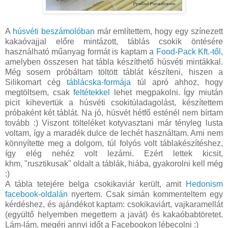
A
húsvéti beszámolóban
már említettem, hogy egy színezett
kakaóvajjal előre mintázott, táblás csokik öntésére
használható műanyag formát is kaptam a
Food-Pack Kft.-től
,
amelyben összesen hat tábla készíthető húsvéti mintákkal.
Még sosem próbáltam töltött táblát készíteni, hiszen a
Silikomart cég
táblácska-formája
túl apró ahhoz, hogy
megtöltsem, csak
feltétekkel
lehet megpakolni. Így miután
picit kihevertük a húsvéti csokitúladagolást, készítettem
próbaként két táblát. Na jó, húsvét hétfő esténél nem bírtam
tovább :) Viszont tölteléket kotyvasztani már tényleg lusta
voltam, így a maradék dulce de lechét használtam. Ami nem
könnyítette meg a dolgom, túl folyós volt táblakészítéshez,
így elég nehéz volt lezárni. Ezért lettek kicsit,
khm, "rusztikusak" oldalt a táblák, hiába, gyakorolni kell még
:)
A tábla tetejére belga csokikaviár került, amit
Hedonism
facebook-oldalán
nyertem. Csak simán kommenteltem egy
kérdéshez, és ajándékot kaptam: csokikaviárt, vajkaramellát
(együltő helyemben megettem a javát) és kakaóbabtöretet.
Lám-lám, megéri annyi időt a Facebookon lébecolni :)