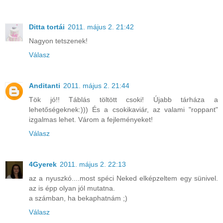
Ditta tortái
2011. május 2. 21:42
Nagyon tetszenek!
Válasz
Anditanti
2011. május 2. 21:44
Tök jó!! Táblás töltött csoki! Újabb tárháza a
lehetőségeknek:))) És a csokikaviár, az valami "roppant"
izgalmas lehet. Várom a fejleményeket!
Válasz
4Gyerek
2011. május 2. 22:13
az a nyuszkó....most spéci Neked elképzeltem egy sünivel.
az is épp olyan jól mutatna.
a számban, ha bekaphatnám ;)
Válasz