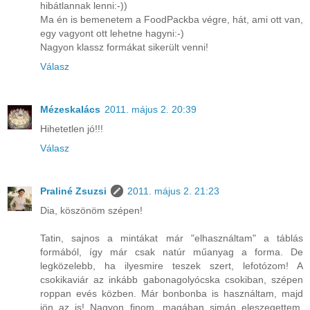
hibátlannak lenni:-))
Ma én is bemenetem a FoodPackba végre, hát, ami ott van,
egy vagyont ott lehetne hagyni:-)
Nagyon klassz formákat sikerült venni!
Válasz
Mézeskalács
2011. május 2. 20:39
Hihetetlen jó!!!
Válasz
Praliné Zsuzsi
2011. május 2. 21:23
Dia, köszönöm szépen!
Tatin, sajnos a mintákat már "elhasználtam" a táblás
formából, így már csak natúr műanyag a forma. De
legközelebb, ha ilyesmire teszek szert, lefotózom! A
csokikaviár az inkább gabonagolyócska csokiban, szépen
roppan evés közben. Már bonbonba is használtam, majd
jön az is! Nagyon finom, magában simán eleszegettem,