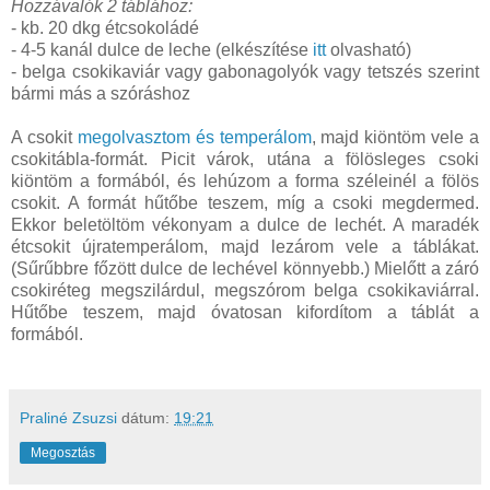
Hozzávalók 2 táblához:
- kb. 20 dkg étcsokoládé
- 4-5 kanál dulce de leche (elkészítése
itt
olvasható)
- belga csokikaviár vagy gabonagolyók vagy tetszés szerint
bármi más a szóráshoz
A csokit
megolvasztom és temperálom
, majd kiöntöm vele a
csokitábla-formát. Picit várok, utána a fölösleges csoki
kiöntöm a formából, és lehúzom a forma széleinél a fölös
csokit. A formát hűtőbe teszem, míg a csoki megdermed.
Ekkor beletöltöm vékonyam a dulce de lechét. A maradék
étcsokit újratemperálom, majd lezárom vele a táblákat.
(Sűrűbbre főzött dulce de lechével könnyebb.) Mielőtt a záró
csokiréteg megszilárdul, megszórom belga csokikaviárral.
Hűtőbe teszem, majd óvatosan kifordítom a táblát a
formából.
Praliné Zsuzsi
dátum:
19:21
Megosztás