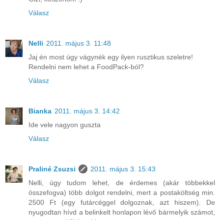
Válasz
Nelli
2011. május 3. 11:48
Jaj én most úgy vágynék egy ilyen rusztikus szeletre!
Rendelni nem lehet a FoodPack-ból?
Válasz
Bianka
2011. május 3. 14:42
Ide vele nagyon guszta
Válasz
Praliné Zsuzsi
2011. május 3. 15:43
Nelli, úgy tudom lehet, de érdemes (akár többekkel
összefogva) több dolgot rendelni, mert a postaköltség min.
2500 Ft (egy futárcéggel dolgoznak, azt hiszem). De
nyugodtan hívd a belinkelt honlapon lévő bármelyik számot,