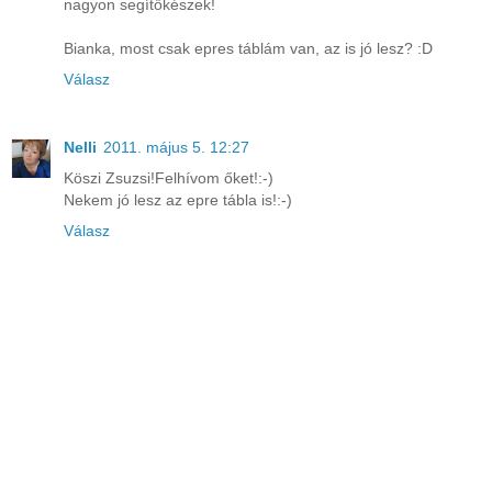
nagyon segítőkészek!
Bianka, most csak epres táblám van, az is jó lesz? :D
Válasz
Nelli
2011. május 5. 12:27
Köszi Zsuzsi!Felhívom őket!:-)
Nekem jó lesz az epre tábla is!:-)
Válasz