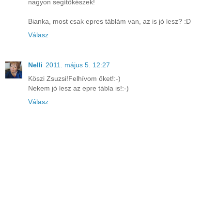
nagyon segítőkészek!
Bianka, most csak epres táblám van, az is jó lesz? :D
Válasz
Nelli
2011. május 5. 12:27
Köszi Zsuzsi!Felhívom őket!:-)
Nekem jó lesz az epre tábla is!:-)
Válasz