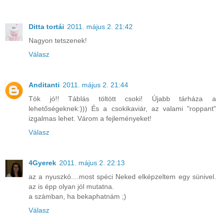
Ditta tortái
2011. május 2. 21:42
Nagyon tetszenek!
Válasz
Anditanti
2011. május 2. 21:44
Tök jó!! Táblás töltött csoki! Újabb tárháza a
lehetőségeknek:))) És a csokikaviár, az valami "roppant"
izgalmas lehet. Várom a fejleményeket!
Válasz
4Gyerek
2011. május 2. 22:13
az a nyuszkó....most spéci Neked elképzeltem egy sünivel.
az is épp olyan jól mutatna.
a számban, ha bekaphatnám ;)
Válasz