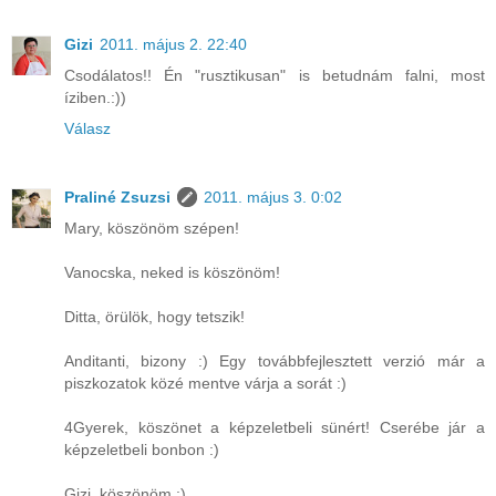
Gizi
2011. május 2. 22:40
Csodálatos!! Én "rusztikusan" is betudnám falni, most
íziben.:))
Válasz
Praliné Zsuzsi
2011. május 3. 0:02
Mary, köszönöm szépen!
Vanocska, neked is köszönöm!
Ditta, örülök, hogy tetszik!
Anditanti, bizony :) Egy továbbfejlesztett verzió már a
piszkozatok közé mentve várja a sorát :)
4Gyerek, köszönet a képzeletbeli sünért! Cserébe jár a
képzeletbeli bonbon :)
Gizi, köszönöm :)