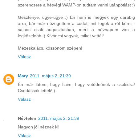
szerencsére a hétvégi WAMP-on tudtam venni utánpótlást :)
Gesztenye, ugye-ugye :) Én nem is megyek egy darabig
arra, bár már nézegettem a cédét, mit fogok arról kérni -
sajnos csak augusztusban, mert a névnapom van a
legközelebb :) Kíváncsi vagyok, miket vettél!
Mézeskalács, köszönöm szépen!
Válasz
Mary
2011. május 2. 21:39
Én már látom, hogy fiaim, hogy vetődnének a csokidra!
Csodássak lettek!:)
Válasz
Névtelen
2011. május 2. 21:39
Nagyon jól néznek ki!
Válasz