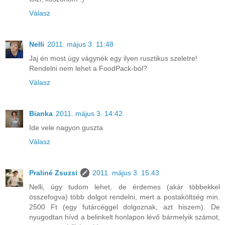
Válasz
Nelli
2011. május 3. 11:48
Jaj én most úgy vágynék egy ilyen rusztikus szeletre!
Rendelni nem lehet a FoodPack-ból?
Válasz
Bianka
2011. május 3. 14:42
Ide vele nagyon guszta
Válasz
Praliné Zsuzsi
2011. május 3. 15:43
Nelli, úgy tudom lehet, de érdemes (akár többekkel
összefogva) több dolgot rendelni, mert a postaköltség min.
2500 Ft (egy futárcéggel dolgoznak, azt hiszem). De
nyugodtan hívd a belinkelt honlapon lévő bármelyik számot,