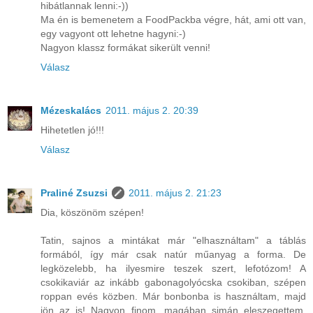
hibátlannak lenni:-))
Ma én is bemenetem a FoodPackba végre, hát, ami ott van,
egy vagyont ott lehetne hagyni:-)
Nagyon klassz formákat sikerült venni!
Válasz
Mézeskalács
2011. május 2. 20:39
Hihetetlen jó!!!
Válasz
Praliné Zsuzsi
2011. május 2. 21:23
Dia, köszönöm szépen!
Tatin, sajnos a mintákat már "elhasználtam" a táblás
formából, így már csak natúr műanyag a forma. De
legközelebb, ha ilyesmire teszek szert, lefotózom! A
csokikaviár az inkább gabonagolyócska csokiban, szépen
roppan evés közben. Már bonbonba is használtam, majd
jön az is! Nagyon finom, magában simán eleszegettem,