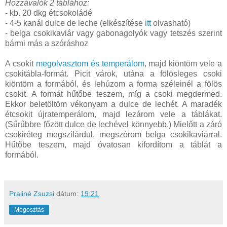
Hozzávalók 2 táblához:
- kb. 20 dkg étcsokoládé
- 4-5 kanál dulce de leche (elkészítése
itt
olvasható)
- belga csokikaviár vagy gabonagolyók vagy tetszés szerint
bármi más a szóráshoz
A csokit
megolvasztom és temperálom
, majd kiöntöm vele a
csokitábla-formát. Picit várok, utána a fölösleges csoki
kiöntöm a formából, és lehúzom a forma széleinél a fölös
csokit. A formát hűtőbe teszem, míg a csoki megdermed.
Ekkor beletöltöm vékonyam a dulce de lechét. A maradék
étcsokit újratemperálom, majd lezárom vele a táblákat.
(Sűrűbbre főzött dulce de lechével könnyebb.) Mielőtt a záró
csokiréteg megszilárdul, megszórom belga csokikaviárral.
Hűtőbe teszem, majd óvatosan kifordítom a táblát a
formából.
Praliné Zsuzsi
dátum:
19:21
Megosztás