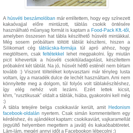
A
húsvéti beszámolóban
már említettem, hogy egy színezett
kakaóvajjal előre mintázott, táblás csokik öntésére
használható műanyag formát is kaptam a
Food-Pack Kft.-től
,
amelyben összesen hat tábla készíthető húsvéti mintákkal.
Még sosem próbáltam töltött táblát készíteni, hiszen a
Silikomart cég
táblácska-formája
túl apró ahhoz, hogy
megtöltsem, csak
feltétekkel
lehet megpakolni. Így miután
picit kihevertük a húsvéti csokitúladagolást, készítettem
próbaként két táblát. Na jó, húsvét hétfő esténél nem bírtam
tovább :) Viszont tölteléket kotyvasztani már tényleg lusta
voltam, így a maradék dulce de lechét használtam. Ami nem
könnyítette meg a dolgom, túl folyós volt táblakészítéshez,
így elég nehéz volt lezárni. Ezért lettek kicsit,
khm, "rusztikusak" oldalt a táblák, hiába, gyakorolni kell még
:)
A tábla tetejére belga csokikaviár került, amit
Hedonism
facebook-oldalán
nyertem. Csak simán kommenteltem egy
kérdéshez, és ajándékot kaptam: csokikaviárt, vajkaramellát
(együltő helyemben megettem a javát) és kakaóbabtöretet.
Lám-lám, megéri annyi időt a Facebookon lébecolni :)