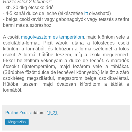
Hozzávalók 2 táblához:
- kb. 20 dkg étcsokoládé
- 4-5 kanál dulce de leche (elkészítése
itt
olvasható)
- belga csokikaviár vagy gabonagolyók vagy tetszés szerint
bármi más a szóráshoz
A csokit
megolvasztom és temperálom
, majd kiöntöm vele a
csokitábla-formát. Picit várok, utána a fölösleges csoki
kiöntöm a formából, és lehúzom a forma széleinél a fölös
csokit. A formát hűtőbe teszem, míg a csoki megdermed.
Ekkor beletöltöm vékonyam a dulce de lechét. A maradék
étcsokit újratemperálom, majd lezárom vele a táblákat.
(Sűrűbbre főzött dulce de lechével könnyebb.) Mielőtt a záró
csokiréteg megszilárdul, megszórom belga csokikaviárral.
Hűtőbe teszem, majd óvatosan kifordítom a táblát a
formából.
Praliné Zsuzsi
dátum:
19:21
Megosztás