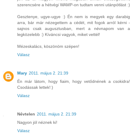
szerencsére a hétvégi WAMP-on tudtam venni utánpótlást :)
Gesztenye, ugye-ugye :) Én nem is megyek egy darabig
arra, bár már nézegettem a cédét, mit fogok arról kérni -
sajnos csak augusztusban, mert a névnapom van a
legközelebb :) Kíváncsi vagyok, miket vettél!
Mézeskalács, köszönöm szépen!
Válasz
Mary
2011. május 2. 21:39
Én már látom, hogy fiaim, hogy vetődnének a csokidra!
Csodássak lettek!:)
Válasz
Névtelen
2011. május 2. 21:39
Nagyon jól néznek ki!
Válasz