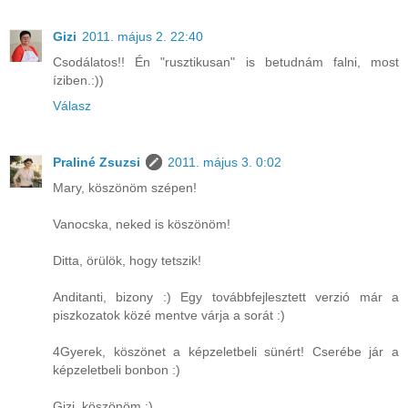
Gizi
2011. május 2. 22:40
Csodálatos!! Én "rusztikusan" is betudnám falni, most
íziben.:))
Válasz
Praliné Zsuzsi
2011. május 3. 0:02
Mary, köszönöm szépen!
Vanocska, neked is köszönöm!
Ditta, örülök, hogy tetszik!
Anditanti, bizony :) Egy továbbfejlesztett verzió már a
piszkozatok közé mentve várja a sorát :)
4Gyerek, köszönet a képzeletbeli sünért! Cserébe jár a
képzeletbeli bonbon :)
Gizi, köszönöm :)