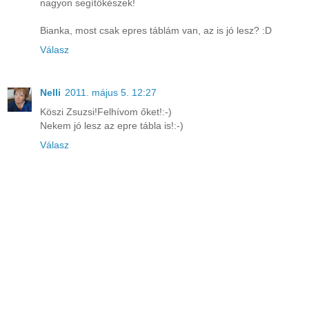
nagyon segítőkészek!
Bianka, most csak epres táblám van, az is jó lesz? :D
Válasz
Nelli
2011. május 5. 12:27
Köszi Zsuzsi!Felhívom őket!:-)
Nekem jó lesz az epre tábla is!:-)
Válasz