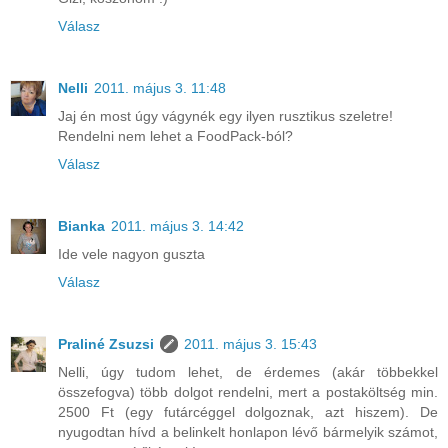
Válasz
Nelli
2011. május 3. 11:48
Jaj én most úgy vágynék egy ilyen rusztikus szeletre!
Rendelni nem lehet a FoodPack-ból?
Válasz
Bianka
2011. május 3. 14:42
Ide vele nagyon guszta
Válasz
Praliné Zsuzsi
2011. május 3. 15:43
Nelli, úgy tudom lehet, de érdemes (akár többekkel
összefogva) több dolgot rendelni, mert a postaköltség min.
2500 Ft (egy futárcéggel dolgoznak, azt hiszem). De
nyugodtan hívd a belinkelt honlapon lévő bármelyik számot,