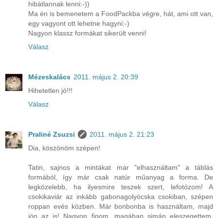
hibátlannak lenni:-))
Ma én is bemenetem a FoodPackba végre, hát, ami ott van,
egy vagyont ott lehetne hagyni:-)
Nagyon klassz formákat sikerült venni!
Válasz
Mézeskalács
2011. május 2. 20:39
Hihetetlen jó!!!
Válasz
Praliné Zsuzsi
2011. május 2. 21:23
Dia, köszönöm szépen!
Tatin, sajnos a mintákat már "elhasználtam" a táblás
formából, így már csak natúr műanyag a forma. De
legközelebb, ha ilyesmire teszek szert, lefotózom! A
csokikaviár az inkább gabonagolyócska csokiban, szépen
roppan evés közben. Már bonbonba is használtam, majd
jön az is! Nagyon finom, magában simán eleszegettem,