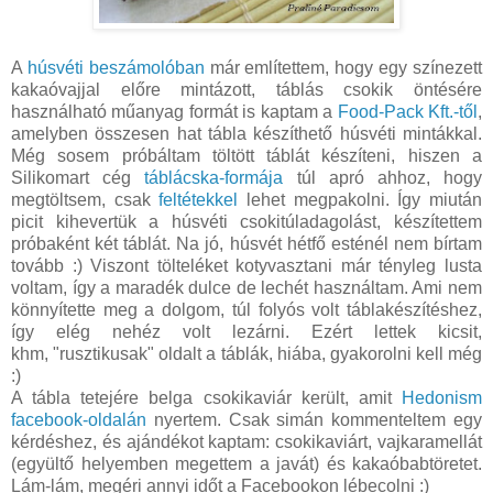
A
húsvéti beszámolóban
már említettem, hogy egy színezett
kakaóvajjal előre mintázott, táblás csokik öntésére
használható műanyag formát is kaptam a
Food-Pack Kft.-től
,
amelyben összesen hat tábla készíthető húsvéti mintákkal.
Még sosem próbáltam töltött táblát készíteni, hiszen a
Silikomart cég
táblácska-formája
túl apró ahhoz, hogy
megtöltsem, csak
feltétekkel
lehet megpakolni. Így miután
picit kihevertük a húsvéti csokitúladagolást, készítettem
próbaként két táblát. Na jó, húsvét hétfő esténél nem bírtam
tovább :) Viszont tölteléket kotyvasztani már tényleg lusta
voltam, így a maradék dulce de lechét használtam. Ami nem
könnyítette meg a dolgom, túl folyós volt táblakészítéshez,
így elég nehéz volt lezárni. Ezért lettek kicsit,
khm, "rusztikusak" oldalt a táblák, hiába, gyakorolni kell még
:)
A tábla tetejére belga csokikaviár került, amit
Hedonism
facebook-oldalán
nyertem. Csak simán kommenteltem egy
kérdéshez, és ajándékot kaptam: csokikaviárt, vajkaramellát
(együltő helyemben megettem a javát) és kakaóbabtöretet.
Lám-lám, megéri annyi időt a Facebookon lébecolni :)