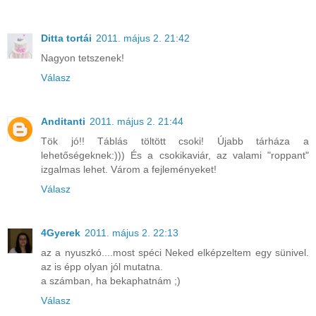
Ditta tortái
2011. május 2. 21:42
Nagyon tetszenek!
Válasz
Anditanti
2011. május 2. 21:44
Tök jó!! Táblás töltött csoki! Újabb tárháza a
lehetőségeknek:))) És a csokikaviár, az valami "roppant"
izgalmas lehet. Várom a fejleményeket!
Válasz
4Gyerek
2011. május 2. 22:13
az a nyuszkó....most spéci Neked elképzeltem egy sünivel.
az is épp olyan jól mutatna.
a számban, ha bekaphatnám ;)
Válasz