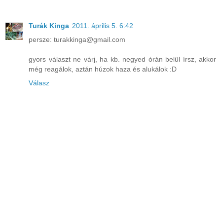
Turák Kinga
2011. április 5. 6:42
persze: turakkinga@gmail.com
gyors választ ne várj, ha kb. negyed órán belül írsz, akkor
még reagálok, aztán húzok haza és alukálok :D
Válasz