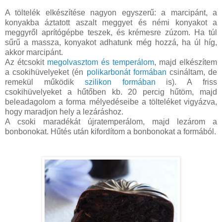
A töltelék elkészítése nagyon egyszerű: a marcipánt, a
konyakba áztatott aszalt meggyet és némi konyakot a
meggyről aprítógépbe teszek, és krémesre zúzom. Ha túl
sűrű a massza, konyakot adhatunk még hozzá, ha úl híg,
akkor marcipánt.
Az étcsokit
megolvasztom és temperálom
, majd elkészítem
a csokihüvelyeket (én
polikarbonát formában
csináltam, de
remekül működik
szilikon formában
is). A friss
csokihüvelyeket a hűtőben kb. 20 percig hűtöm, majd
beleadagolom a forma mélyedéseibe a tölteléket vigyázva,
hogy maradjon hely a lezáráshoz.
A csoki maradékát újratemperálom, majd lezárom a
bonbonokat. Hűtés után kifordítom a bonbonokat a formából.