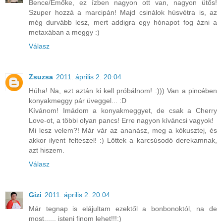
Bence/Emőke, ez ízben nagyon ott van, nagyon ütős!
Szuper hozzá a marcipán! Majd csinálok húsvétra is, az
még durvább lesz, mert addigra egy hónapot fog ázni a
metaxában a meggy :)
Válasz
Zsuzsa
2011. április 2. 20:04
Húha! Na, ezt aztán ki kell próbálnom! :))) Van a pincében
konyakmeggy pár üveggel... :D
Kívánom! Imádom a konyakmeggyet, de csak a Cherry
Love-ot, a többi olyan pancs! Erre nagyon kíváncsi vagyok!
Mi lesz velem?! Már vár az ananász, meg a kókusztej, és
akkor ilyent felteszel! :) Lőttek a karcsúsodó derekamnak,
azt hiszem.
Válasz
Gizi
2011. április 2. 20:04
Már tegnap is elájultam ezektől a bonbonoktól, na de
most...... isteni finom lehet!!!:)