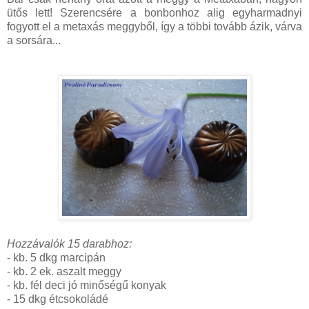
ütős lett! Szerencsére a bonbonhoz alig egyharmadnyi
fogyott el a metaxás meggyből, így a többi tovább ázik, várva
a sorsára...
Hozzávalók 15 darabhoz:
- kb. 5 dkg marcipán
- kb. 2 ek. aszalt meggy
- kb. fél deci jó minőségű konyak
- 15 dkg étcsokoládé