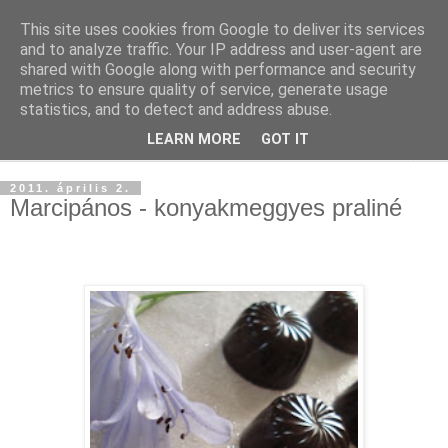
This site uses cookies from Google to deliver its services
and to analyze traffic. Your IP address and user-agent are
shared with Google along with performance and security
metrics to ensure quality of service, generate usage
statistics, and to detect and address abuse.
LEARN MORE
GOT IT
▼
2011. április 2.
Marcipános - konyakmeggyes praliné