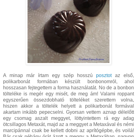
A minap már írtam egy szép hosszú
posztot
az első,
polikarbonát formában készült bonbonomról, ahol
hosszasan fejtegettem a forma használatát. No de a bonbon
tölteléke is megér egy misét, de meg ám! Valami roppant
egyszerűen össezdobható tölteléket szerettem volna,
hiszen akkor a töltelék helyett a polikarbonát formával
akartam inkább pepecselni. Gyorsan vettem aznap délelőtt
egy csomag aszalt meggyet, löttyintettem rá egy adag
ötcsillagos Metaxát, majd az a meggyet a Metaxával és némi
marcipánnal csak be kellett dobni az aprítógépbe, és voilá!
Bár csak néhány órát ázott a meggy a Metaxában, nagyon