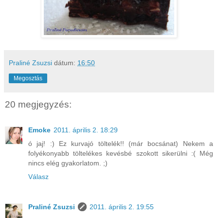
Praliné Zsuzsi
dátum:
16:50
Megosztás
20 megjegyzés:
Emoke
2011. április 2. 18:29
ó jaj! :) Ez kurvajó töltelék!! (már bocsánat) Nekem a
folyékonyabb töltelékes kevésbé szokott sikerülni :( Még
nincs elég gyakorlatom. ;)
Válasz
Praliné Zsuzsi
2011. április 2. 19:55