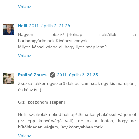
Válasz
Nelli
2011. április 2. 21:29
Nagyon tetszik!:-)Holnap nekiállok a
bonbongyártásnak.Kíváncsi vagyok.
Milyen késsel vágod el, hogy ilyen szép lesz?
Válasz
Praliné Zsuzsi
2011. április 2. 21:35
Zsuzsa, akkor egyszerű dolgod van, csak egy kis marcipán,
és kész is :)
Gizi, köszönöm szépen!
Nelli, szurkolok neked holnap! Sima konyhakéssel vágom el
(ez épp kenyérvágó volt), de az a fontos, hogy ne
hűtőhidegen vágjam, úgy könnyebben törik.
Válasz