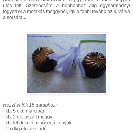
ütős lett! Szerencsére a bonbonhoz alig egyharmadnyi
fogyott el a metaxás meggyből, így a többi tovább ázik, várva
a sorsára...
Hozzávalók 15 darabhoz:
- kb. 5 dkg marcipán
- kb. 2 ek. aszalt meggy
- kb. fél deci jó minőségű konyak
- 15 dkg étcsokoládé