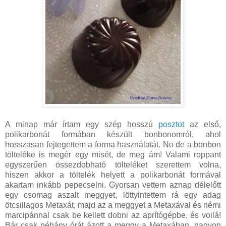
A minap már írtam egy szép hosszú
posztot
az első,
polikarbonát formában készült bonbonomról, ahol
hosszasan fejtegettem a forma használatát. No de a bonbon
tölteléke is megér egy misét, de meg ám! Valami roppant
egyszerűen össezdobható tölteléket szerettem volna,
hiszen akkor a töltelék helyett a polikarbonát formával
akartam inkább pepecselni. Gyorsan vettem aznap délelőtt
egy csomag aszalt meggyet, löttyintettem rá egy adag
ötcsillagos Metaxát, majd az a meggyet a Metaxával és némi
marcipánnal csak be kellett dobni az aprítógépbe, és voilá!
Bár csak néhány órát ázott a meggy a Metaxában, nagyon