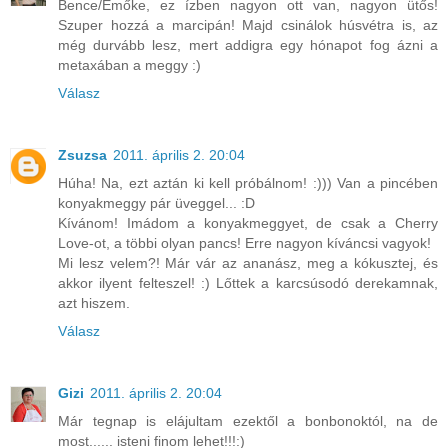
Bence/Emőke, ez ízben nagyon ott van, nagyon ütős!
Szuper hozzá a marcipán! Majd csinálok húsvétra is, az
még durvább lesz, mert addigra egy hónapot fog ázni a
metaxában a meggy :)
Válasz
Zsuzsa
2011. április 2. 20:04
Húha! Na, ezt aztán ki kell próbálnom! :))) Van a pincében
konyakmeggy pár üveggel... :D
Kívánom! Imádom a konyakmeggyet, de csak a Cherry
Love-ot, a többi olyan pancs! Erre nagyon kíváncsi vagyok!
Mi lesz velem?! Már vár az ananász, meg a kókusztej, és
akkor ilyent felteszel! :) Lőttek a karcsúsodó derekamnak,
azt hiszem.
Válasz
Gizi
2011. április 2. 20:04
Már tegnap is elájultam ezektől a bonbonoktól, na de
most...... isteni finom lehet!!!:)