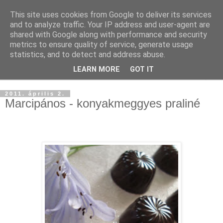
This site uses cookies from Google to deliver its services
and to analyze traffic. Your IP address and user-agent are
shared with Google along with performance and security
metrics to ensure quality of service, generate usage
statistics, and to detect and address abuse.
LEARN MORE
GOT IT
▼
2011. április 2.
Marcipános - konyakmeggyes praliné