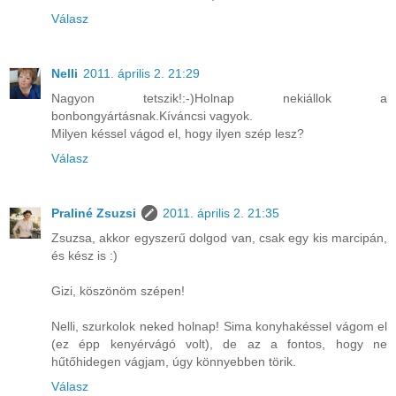
Válasz
Nelli
2011. április 2. 21:29
Nagyon tetszik!:-)Holnap nekiállok a
bonbongyártásnak.Kíváncsi vagyok.
Milyen késsel vágod el, hogy ilyen szép lesz?
Válasz
Praliné Zsuzsi
2011. április 2. 21:35
Zsuzsa, akkor egyszerű dolgod van, csak egy kis marcipán,
és kész is :)
Gizi, köszönöm szépen!
Nelli, szurkolok neked holnap! Sima konyhakéssel vágom el
(ez épp kenyérvágó volt), de az a fontos, hogy ne
hűtőhidegen vágjam, úgy könnyebben törik.
Válasz