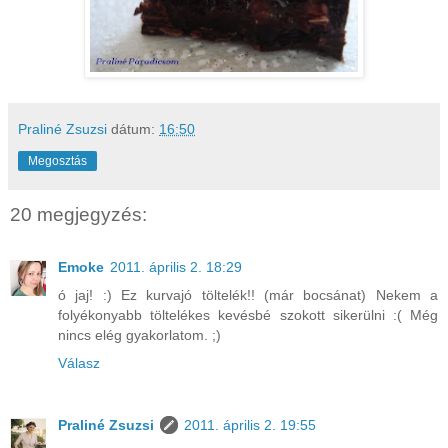
Praliné Zsuzsi
dátum:
16:50
Megosztás
20 megjegyzés:
Emoke
2011. április 2. 18:29
ó jaj! :) Ez kurvajó töltelék!! (már bocsánat) Nekem a
folyékonyabb töltelékes kevésbé szokott sikerülni :( Még
nincs elég gyakorlatom. ;)
Válasz
Praliné Zsuzsi
2011. április 2. 19:55