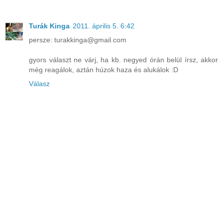
Turák Kinga
2011. április 5. 6:42
persze: turakkinga@gmail.com
gyors választ ne várj, ha kb. negyed órán belül írsz, akkor
még reagálok, aztán húzok haza és alukálok :D
Válasz