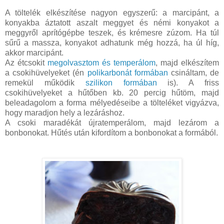
A töltelék elkészítése nagyon egyszerű: a marcipánt, a
konyakba áztatott aszalt meggyet és némi konyakot a
meggyről aprítógépbe teszek, és krémesre zúzom. Ha túl
sűrű a massza, konyakot adhatunk még hozzá, ha úl híg,
akkor marcipánt.
Az étcsokit
megolvasztom és temperálom
, majd elkészítem
a csokihüvelyeket (én
polikarbonát formában
csináltam, de
remekül működik
szilikon formában
is). A friss
csokihüvelyeket a hűtőben kb. 20 percig hűtöm, majd
beleadagolom a forma mélyedéseibe a tölteléket vigyázva,
hogy maradjon hely a lezáráshoz.
A csoki maradékát újratemperálom, majd lezárom a
bonbonokat. Hűtés után kifordítom a bonbonokat a formából.