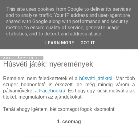
This site uses cookies from Google to deliver its services
and to analyze traffic. Your IP address and user-agent are
shared with Google along with performance and security
metrics to ensure quality of service, generate usage
statistics, and to detect and address abuse.
LEARN MORE
GOT IT
▼
2011. április 1.
Húsvéti játék: nyeremények
Remélem, nem feledkeztetek el a
húsvéti játékról
! Már több
szuper bonbonfotó is érkezett, de még mindig várom a
pályaműveket a
Facebookra
! És hogy egy kicsit motiváljalak
titeket, megmutatom az ajándékokat!
Tehát ahogy ígértem, két csomagot fogok kisorsolni:
1. csomag