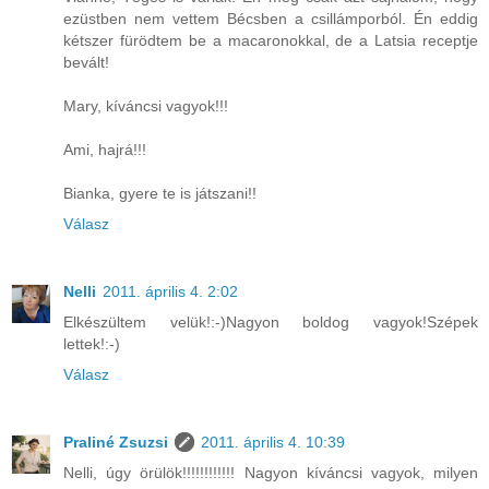
ezüstben nem vettem Bécsben a csillámporból. Én eddig
kétszer fürödtem be a macaronokkal, de a Latsia receptje
bevált!
Mary, kíváncsi vagyok!!!
Ami, hajrá!!!
Bianka, gyere te is játszani!!
Válasz
Nelli
2011. április 4. 2:02
Elkészültem velük!:-)Nagyon boldog vagyok!Szépek
lettek!:-)
Válasz
Praliné Zsuzsi
2011. április 4. 10:39
Nelli, úgy örülök!!!!!!!!!!!! Nagyon kíváncsi vagyok, milyen