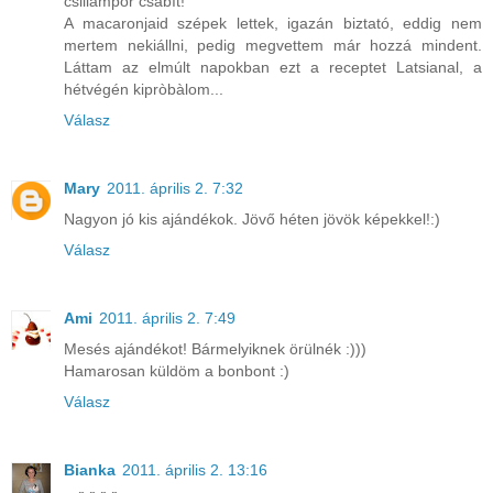
csillampor csábít!
A macaronjaid szépek lettek, igazán biztató, eddig nem
mertem nekiállni, pedig megvettem már hozzá mindent.
Láttam az elmúlt napokban ezt a receptet Latsianal, a
hétvégén kipròbàlom...
Válasz
Mary
2011. április 2. 7:32
Nagyon jó kis ajándékok. Jövő héten jövök képekkel!:)
Válasz
Ami
2011. április 2. 7:49
Mesés ajándékot! Bármelyiknek örülnék :)))
Hamarosan küldöm a bonbont :)
Válasz
Bianka
2011. április 2. 13:16