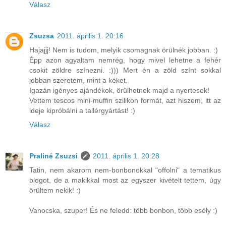
Válasz
Zsuzsa
2011. április 1. 20:16
Hajajjj! Nem is tudom, melyik csomagnak örülnék jobban. :)
Épp azon agyaltam nemrég, hogy mivel lehetne a fehér
csokit zöldre színezni. :))) Mert én a zöld színt sokkal
jobban szeretem, mint a kéket.
Igazán igényes ajándékok, örülhetnek majd a nyertesek!
Vettem tescos mini-muffin szilikon formát, azt hiszem, itt az
ideje kipróbálni a tallérgyártást! :)
Válasz
Praliné Zsuzsi
2011. április 1. 20:28
Tatin, nem akarom nem-bonbonokkal "offolni" a tematikus
blogot, de a makikkal most az egyszer kivételt tettem, úgy
örültem nekik! :)
Vanocska, szuper! És ne feledd: több bonbon, több esély :)