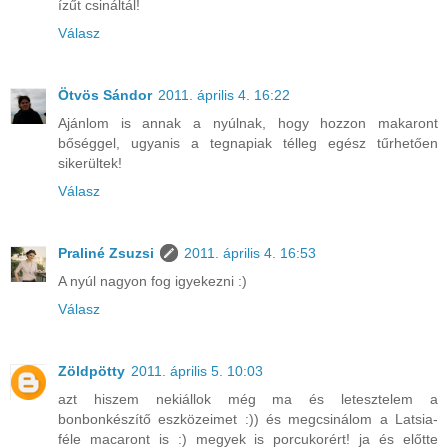
ízűt csináltál!
Válasz
Ötvös Sándor
2011. április 4. 16:22
Ajánlom is annak a nyúlnak, hogy hozzon makaront
bőséggel, ugyanis a tegnapiak télleg egész tűrhetően
sikerültek!
Válasz
Praliné Zsuzsi
2011. április 4. 16:53
A nyúl nagyon fog igyekezni :)
Válasz
Zöldpötty
2011. április 5. 10:03
azt hiszem nekiállok még ma és letesztelem a
bonbonkészítő eszközeimet :)) és megcsinálom a Latsia-
féle macaront is :) megyek is porcukorért! ja és előtte