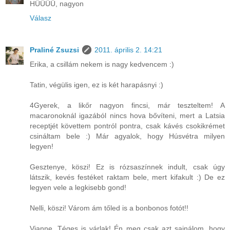
HŰŰŰŰ, nagyon
Válasz
Praliné Zsuzsi
2011. április 2. 14:21
Erika, a csillám nekem is nagy kedvencem :)
Tatin, végülis igen, ez is két harapásnyi :)
4Gyerek, a likőr nagyon fincsi, már teszteltem! A
macaronoknál igazából nincs hova bővíteni, mert a Latsia
receptjét követtem pontról pontra, csak kávés csokikrémet
csináltam bele :) Már agyalok, hogy Húsvétra milyen
legyen!
Gesztenye, köszi! Ez is rózsaszínnek indult, csak úgy
látszik, kevés festéket raktam bele, mert kifakult :) De ez
legyen vele a legkisebb gond!
Nelli, köszi! Várom ám tőled is a bonbonos fotót!!
Vianne, Téges is várlak! Én meg csak azt sajnálom, hogy