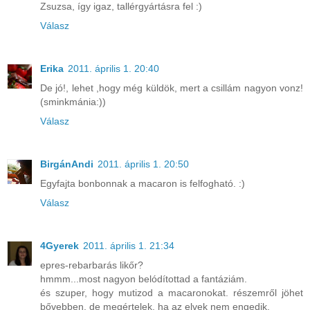
Zsuzsa, így igaz, tallérgyártásra fel :)
Válasz
Erika
2011. április 1. 20:40
De jó!, lehet ,hogy még küldök, mert a csillám nagyon vonz!
(sminkmánia:))
Válasz
BirgánAndi
2011. április 1. 20:50
Egyfajta bonbonnak a macaron is felfogható. :)
Válasz
4Gyerek
2011. április 1. 21:34
epres-rebarbarás likőr?
hmmm...most nagyon belódítottad a fantáziám.
és szuper, hogy mutizod a macaronokat. részemről jöhet
bővebben, de megértelek, ha az elvek nem engedik.