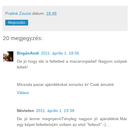
Praliné Zsuzsi
dátum:
18:48
Megosztás
20 megjegyzés:
BirgánAndi
2011. április 1. 18:56
De jó hogy ide is feltetted a macaronjaidat! Nagyon szépek
lettek!
Micsoda pazar ajándékokat sorsolsz ki! Csak ámulok.
Válasz
Névtelen
2011. április 1. 19:38
De jó lenne megnyerniTényleg nagyon jó ajándékok.Már
egy képet feltettem(én voltam az első "feltevő":-)....