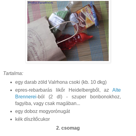
Tartalma:
egy darab zöld Valrhona csoki (kb. 10 dkg)
epres-rebarbarás likőr Heidelbergből, az
Alte
Brennerei
-ból (2 dl) - szuper bonbonokhoz,
fagyiba, vagy csak magában...
egy doboz mogyorónugát
kék díszítőcukor
2. csomag