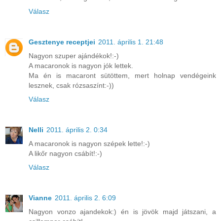
Válasz
Gesztenye receptjei
2011. április 1. 21:48
Nagyon szuper ajándékok!:-)
A macaronok is nagyon jók lettek.
Ma én is macaront sütöttem, mert holnap vendégeink
lesznek, csak rózsaszínt:-))
Válasz
Nelli
2011. április 2. 0:34
A macaronok is nagyon szépek lette!:-)
A likőr nagyon csábít!:-)
Válasz
Vianne
2011. április 2. 6:09
Nagyon vonzo ajandekok:) én is jövök majd játszani, a