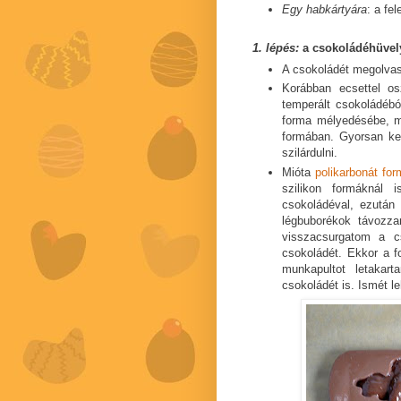
Egy habkártyára
: a fe
1. lépés:
a csokoládéhüvely
A csokoládét megolva
Korábban ecsettel o
temperált csokoládébó
forma mélyedésébe, m
formában. Gyorsan kel
szilárdulni.
Mióta
polikarbonát fo
szilikon formáknál 
csokoládéval, ezután
légbuborékok távozza
visszacsurgatom a c
csokoládét. Ekkor a fo
munkapultot letakar
csokoládét is. Ismét le