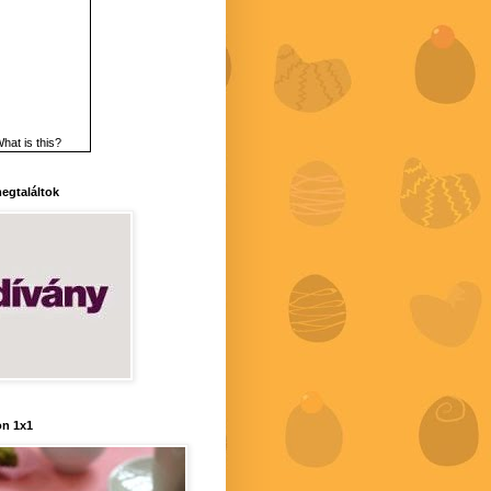
hat is this?
 megtaláltok
n 1x1