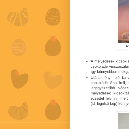
A 
A mélyedések kicsokiz
csokoládé visszaszilár
így könnyebben mozga
Utána fény felé tar
csokoládé. Ahol kell, 
legegyszerűbb végez
mélyedések kicsokiz
ecsettel felvinni, me
(ld. legelső kép) könn