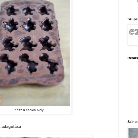
Szupe
Rends
Kész a csokihüvely
Színes
a adagolása