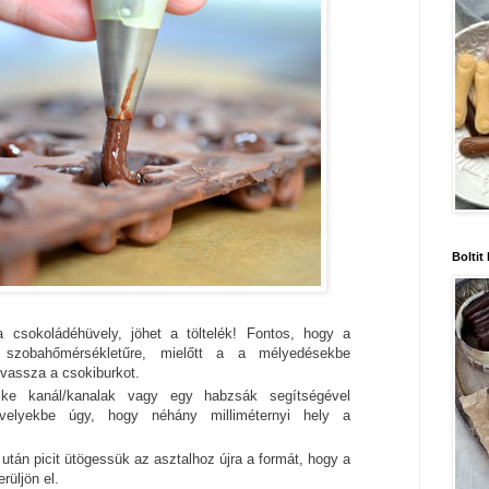
Boltit
csokoládéhüvely, jöhet a töltelék! Fontos, hogy a
i szobahőmérsékletűre, mielőtt a a mélyedésekbe
lvassza a csokiburkot.
cike kanál/kanalak vagy egy habzsák segítségével
velyekbe úgy, hogy néhány milliméternyi hely a
.
 után picit ütögessük az asztalhoz újra a formát, hogy a
rüljön el.