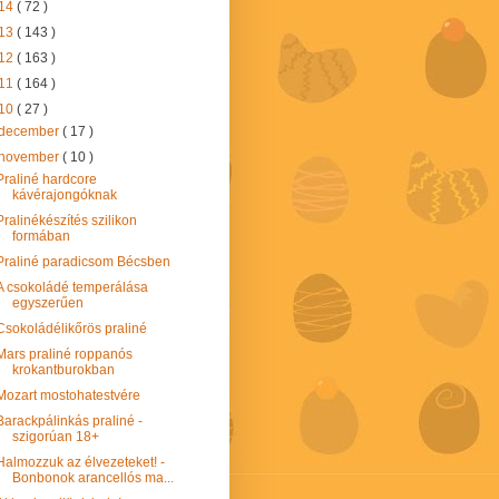
14
( 72 )
13
( 143 )
12
( 163 )
11
( 164 )
10
( 27 )
december
( 17 )
november
( 10 )
Praliné hardcore
kávérajongóknak
Pralinékészítés szilikon
formában
Praliné paradicsom Bécsben
A csokoládé temperálása
egyszerűen
Csokoládélikőrös praliné
Mars praliné roppanós
krokantburokban
Mozart mostohatestvére
Barackpálinkás praliné -
szigorúan 18+
Halmozzuk az élvezeteket! -
Bonbonok arancellós ma...