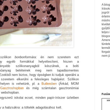
A blo
írások
jogról
értel
máshol
kivéte
gyűjtő
teljes 
blogom
Amenn
tüntet
termé
forga
nem j
ilikon bonbonformára
: én nem szeretem ezt
agy egyéb formákkal helyettesíteni, hiszen a
ményebb szilikonanyagból készülnek, a bolti
műanyag betéteinek meg nem tapadásmentes
Ezekből nem biztos, hogy épségben ki tudjuk operálni a
zeretem elkerülni a felesleges hajtépést. Szilikon
 helyen is vehetünk, pl. a
Butlersben
(Árkád, MOM
a
Gasztroshopban
és még számtalan gasztronómiai
ó webshopban.
Fotói
egyszerű iskolai ecset, minden papír-írószer üzletben
ww
gy a habzsákra
: a töltelék adagolásához kell.