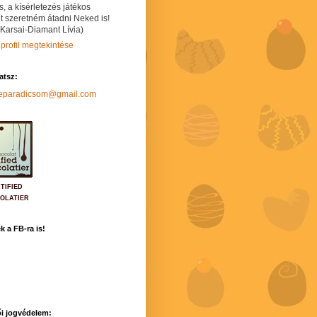
s, a kísérletezés játékos
t szeretném átadni Neked is!
 Karsai-Diamant Lívia)
 profil megtekintése
hatsz:
neparadicsom@gmail.com
TIFIED
OLATIER
k a FB-ra is!
i jogvédelem: