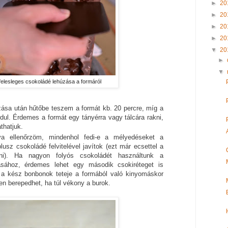
►
20
►
20
►
20
►
20
▼
20
►
▼
felesleges csokoládé lehúzása a formáról
ása után hűtőbe teszem a formát kb. 20 percre, míg a
dul. Érdemes a formát egy tányérra vagy tálcára rakni,
thatjuk.
tva ellenőrzöm, mindenhol fedi-e a mélyedéseket a
plusz csokoládé felvitelével javítok (ezt már ecsettel a
ni). Ha nagyon folyós csokoládét használtunk a
ásához, érdemes lehet egy második csokiréteget is
rt a kész bonbonok teteje a formából való kinyomáskor
yen berepedhet, ha túl vékony a burok.