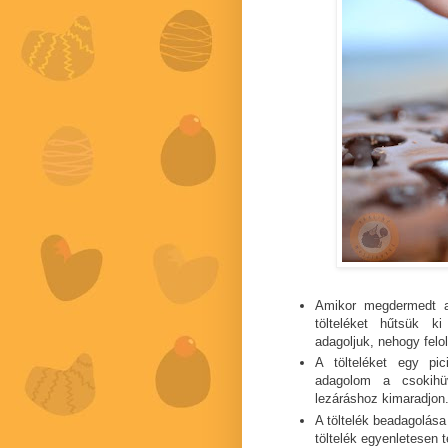
Amikor megdermedt a 
tölteléket hűtsük k
adagoljuk, nehogy felo
A tölteléket egy pi
adagolom a csokihü
lezáráshoz kimaradjon
A töltelék beadagolása
töltelék egyenletesen te