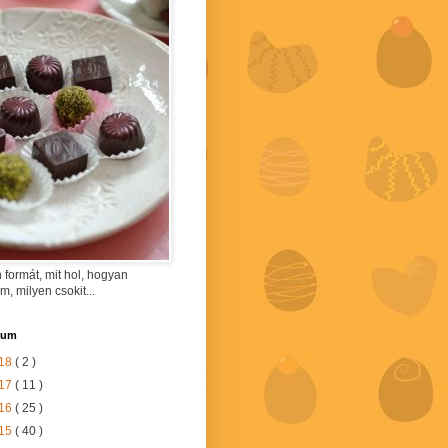
 formát, mit hol, hogyan
am, milyen csokit...
vum
18
( 2 )
17
( 11 )
16
( 25 )
15
( 40 )