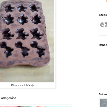
Szupe
Rends
Kész a csokihüvely
Színes
a adagolása