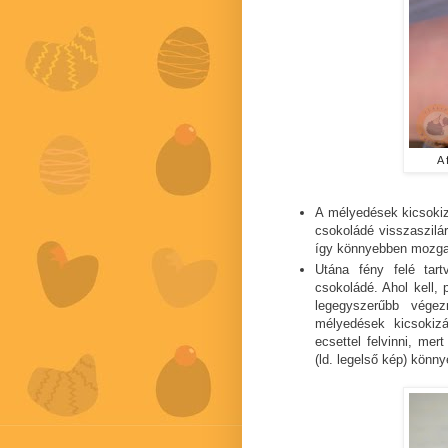
A 
A mélyedések kicsokiz
csokoládé visszaszilár
így könnyebben mozga
Utána fény felé tar
csokoládé. Ahol kell, 
legegyszerűbb végez
mélyedések kicsokiz
ecsettel felvinni, me
(ld. legelső kép) könn