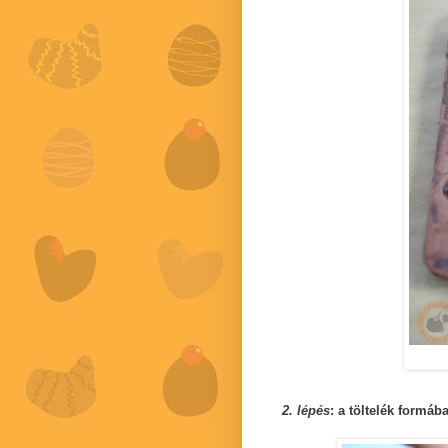
2. lépés
: a töltelék formáb