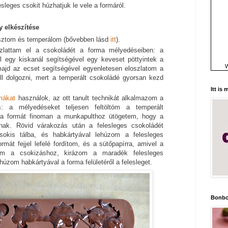
lesleges csokit húzhatjuk le vele a formáról.
 elkészítése
sztom és temperálom (bővebben lásd
itt
).
szlattam el a csokoládét a forma mélyedéseiben: a
l egy kiskanál segítségével egy keveset pöttyintek a
W
ajd az ecset segítségével egyenletesen eloszlatom a
l dolgozni, mert a temperált csokoládé gyorsan kezd
Itt is
rmákat
használok, az ott tanult technikát alkalmazom a
is: a mélyedéseket teljesen feltöltöm a temperált
 a formát finoman a munkapulthoz ütögetem, hogy a
nak. Rövid várakozás után a felesleges csokoládét
sokis tálba, és habkártyával lehúzom a felesleges
rmát fejjel lefelé fordítom, és a sütőpapírra, amivel a
tam a csokizáshoz, kirázom a maradék felesleges
húzom habkártyával a forma felületéről a felesleget.
Bonbo