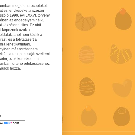
gomban megjelent recepteket,
at és fényképeket a szerzői
 szóló 1999. évi LXXVI. törvény
mében az engedélyem nélkül
 közzétenni tilos. Ez alól
lt képeznek azok a
oldalak, ahol nem közlik a
írást, és a folytatásért a
ra lehet kattintani.
yiben más forrást nem
ek fel, a receptek saját szellemi
keim, ezek kereskedelmi
lomban történő értékesítéséhez
árulok hozzá.
m
w.
flick
r
.com