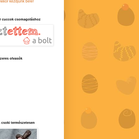
Akkor kezdjünk bele!
r cuccok csomagoláshoz
zeres olvasók
 csoki természetesen