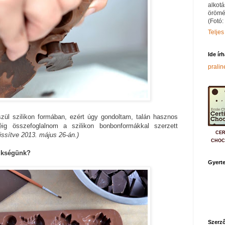
alkotá
örömé
(Fotó:
Teljes
Ide ír
prali
zül szilikon formában, ezért úgy gondoltam, talán hasznos
éig összefoglalnom a szilikon bonbonformákkal szerzett
CER
rissítve 2013. május 26-án.)
CHOC
ükségünk?
Gyerte
Szerző