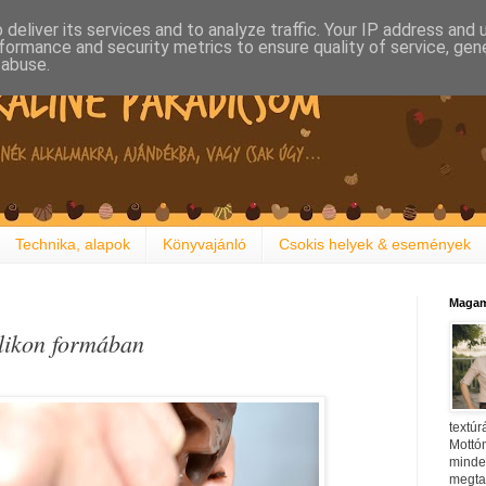
deliver its services and to analyze traffic. Your IP address and
formance and security metrics to ensure quality of service, ge
 abuse.
Technika, alapok
Könyvajánló
Csokis helyek & események
Magam
ilikon formában
textúr
Mottóm
minden
megtal