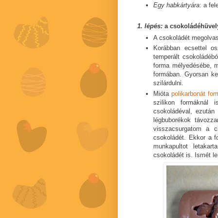
Egy habkártyára
: a fe
1. lépés:
a csokoládéhüvely
A csokoládét megolva
Korábban ecsettel o
temperált csokoládébó
forma mélyedésébe, m
formában. Gyorsan kel
szilárdulni.
Mióta
polikarbonát fo
szilikon formáknál 
csokoládéval, ezután
légbuborékok távozza
visszacsurgatom a c
csokoládét. Ekkor a fo
munkapultot letakar
csokoládét is. Ismét le