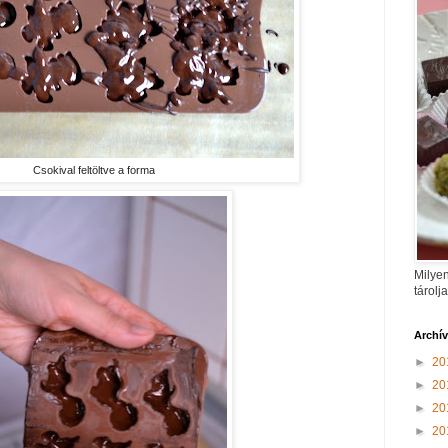
Csokival feltöltve a forma
Milyen
tárolj
Archí
►
20
►
20
►
20
►
20