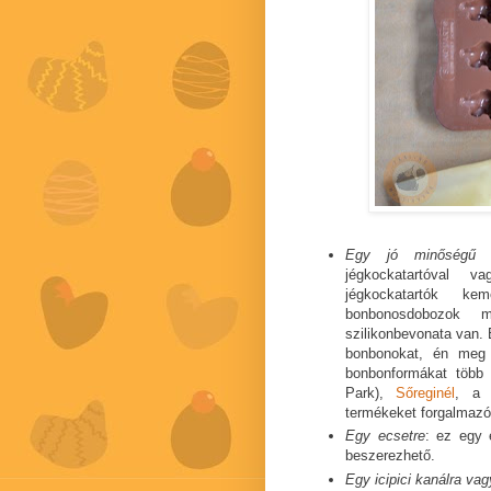
Egy jó minőségű sz
jégkockatartóval v
jégkockatartók ke
bonbonosdobozok 
szilikonbevonata van. 
bonbonokat, én meg s
bonbonformákat több
Park),
Sőreginél
, 
termékeket forgalmaz
Egy ecsetre
: ez egy 
beszerezhető.
Egy icipici kanálra va