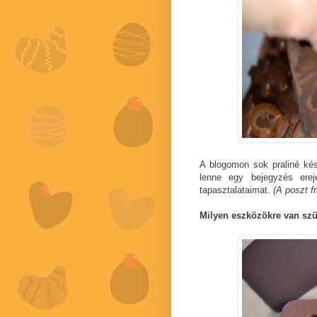
A blogomon sok praliné kés
lenne egy bejegyzés erej
tapasztalataimat.
(A poszt f
Milyen eszközökre van sz