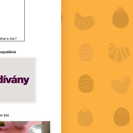
hat is this?
 megtaláltok
n 1x1