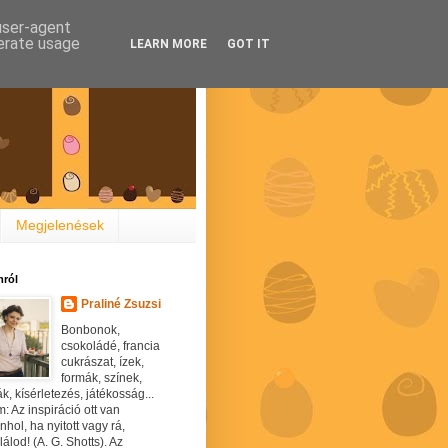
 user-agent
nerate usage
LEARN MORE
GOT IT
Megjelenések
ról
Praliné Zsuzsi
Bonbonok,
csokoládé, francia
cukrászat, ízek,
formák, színek,
ák, kísérletezés, játékosság...
: Az inspiráció ott van
hol, ha nyitott vagy rá,
álod! (A. G. Shotts). Az