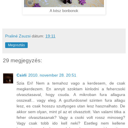
A kész bonbonok
Praliné Zsuzsi
dátum:
19:11
Megosztás
29 megjegyzés:
Csirli
2010. november 28. 20:51
Szia Eri! Nem a temahoz vago a kerdesem, de csak
megkerdezem. En annyit szoktam kinlodni a fehercsoki
olvasztasaval, hogy csuda. A mikroban fura allagura
osszeall... vagy eleg. A gozfurdosnel szinten fura allagu
lesz, es csak hosszu szuttyoges utan lesz hasznalhato. De
akkor sem olyan, mint pl az et olvasztott. Van valami titka a
feher olvasztasanak? Vagy a csoki volt rossz minoseg?
Vagy csak tobb ido kell neki? Esetleg nem kellene