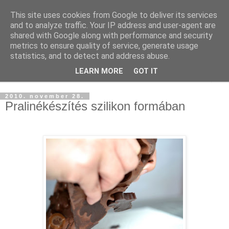
This site uses cookies from Google to deliver its services
and to analyze traffic. Your IP address and user-agent are
shared with Google along with performance and security
metrics to ensure quality of service, generate usage
statistics, and to detect and address abuse.
LEARN MORE
GOT IT
▼
2010. november 28.
Pralinékészítés szilikon formában