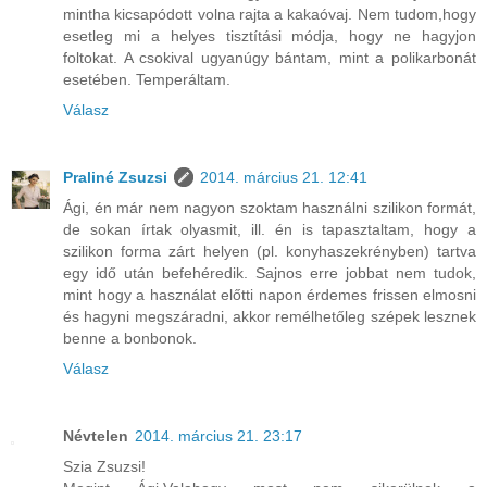
mintha kicsapódott volna rajta a kakaóvaj. Nem tudom,hogy
esetleg mi a helyes tisztítási módja, hogy ne hagyjon
foltokat. A csokival ugyanúgy bántam, mint a polikarbonát
esetében. Temperáltam.
Válasz
Praliné Zsuzsi
2014. március 21. 12:41
Ági, én már nem nagyon szoktam használni szilikon formát,
de sokan írtak olyasmit, ill. én is tapasztaltam, hogy a
szilikon forma zárt helyen (pl. konyhaszekrényben) tartva
egy idő után befehéredik. Sajnos erre jobbat nem tudok,
mint hogy a használat előtti napon érdemes frissen elmosni
és hagyni megszáradni, akkor remélhetőleg szépek lesznek
benne a bonbonok.
Válasz
Névtelen
2014. március 21. 23:17
Szia Zsuzsi!