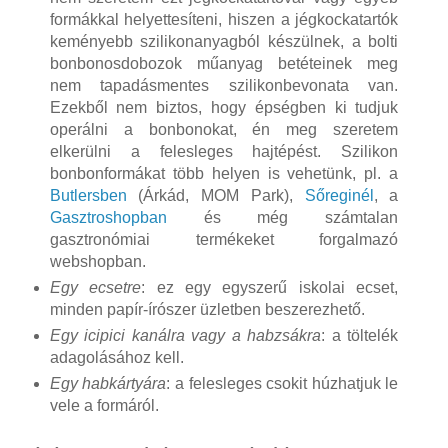
formákkal helyettesíteni, hiszen a jégkockatartók
keményebb szilikonanyagból készülnek, a bolti
bonbonosdobozok műanyag betéteinek meg
nem tapadásmentes szilikonbevonata van.
Ezekből nem biztos, hogy épségben ki tudjuk
operálni a bonbonokat, én meg szeretem
elkerülni a felesleges hajtépést. Szilikon
bonbonformákat több helyen is vehetünk, pl. a
Butlersben
(Árkád, MOM Park),
Sőreginél
, a
Gasztroshopban
és még számtalan
gasztronómiai termékeket forgalmazó
webshopban.
Egy ecsetre
: ez egy egyszerű iskolai ecset,
minden papír-írószer üzletben beszerezhető.
Egy icipici kanálra vagy a habzsákra
: a töltelék
adagolásához kell.
Egy habkártyára
: a felesleges csokit húzhatjuk le
vele a formáról.