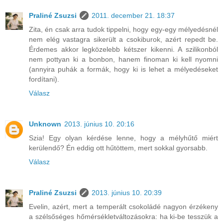
Praliné Zsuzsi
2011. december 21. 18:37
Zita, én csak arra tudok tippelni, hogy egy-egy mélyedésnél
nem elég vastagra sikerült a csokiburok, azért repedt be.
Érdemes akkor legközelebb kétszer kikenni. A szilikonból
nem pottyan ki a bonbon, hanem finoman ki kell nyomni
(annyira puhák a formák, hogy ki is lehet a mélyedéseket
fordítani).
Válasz
Unknown
2013. június 10. 20:16
Szia! Egy olyan kérdése lenne, hogy a mélyhűtő miért
kerülendő? Én eddig ott hűtöttem, mert sokkal gyorsabb.
Válasz
Praliné Zsuzsi
2013. június 10. 20:39
Evelin, azért, mert a temperált csokoládé nagyon érzékeny
a szélsőséges hőmérsékletváltozásokra: ha ki-be tesszük a