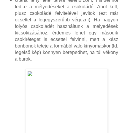
Utána fény felé tartva ellenőrzöm, mindenhol
fedi-e a mélyedéseket a csokoládé. Ahol kell,
plusz csokoládé felvitelével javítok (ezt már
ecsettel a legegyszerűbb végezni). Ha nagyon
folyós csokoládét használtunk a mélyedések
kicsokizásához, érdemes lehet egy második
csokiréteget is ecsettel felvinni, mert a kész
bonbonok teteje a formából való kinyomáskor (ld.
legelső kép) könnyen berepedhet, ha túl vékony
a burok.