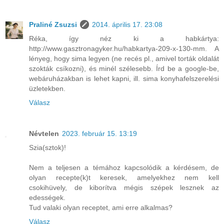
Praliné Zsuzsi
2014. április 17. 23:08
Réka, így néz ki a habkártya:
http://www.gasztronagyker.hu/habkartya-209-x-130-mm. A
lényeg, hogy sima legyen (ne recés pl., amivel torták oldalát
szokták csíkozni), és minél szélesebb. Írd be a google-be,
webáruházakban is lehet kapni, ill. sima konyhafelszerelési
üzletekben.
Válasz
Névtelen
2023. február 15. 13:19
Szia(sztok)!
Nem a teljesen a témához kapcsolódik a kérdésem, de
olyan recepte(k)t keresek, amelyekhez nem kell
csokihüvely, de kiborítva mégis szépek lesznek az
edességek.
Tud valaki olyan receptet, ami erre alkalmas?
Válasz