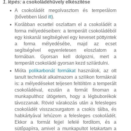
1. lépés:
a csokoládéhüvely elkészítése
A csokoládét megolvasztom és temperálom
(bővebben lásd
itt
).
Korábban ecsettel oszlattam el a csokoládét a
forma mélyedéseiben: a temperált csokoládéból
egy kiskanál segítségével egy keveset pöttyintek
a forma mélyedésébe, majd az ecset
segítségével egyenletesen eloszlatom a
formában. Gyorsan kell dolgozni, mert a
temperált csokoládé gyorsan kezd szilárdulni.
Mióta
polikarbonát formákat
használok, az ott
tanult technikát alkalmazom a szilikon formáknál
is: a mélyedéseket teljesen feltöltöm a temperált
csokoládéval, ezután a formát finoman a
munkapulthoz ütögetem, hogy a légbuborékok
távozzanak. Rövid várakozás után a felesleges
csokoládét visszacsurgatom a csokis tálba, és
habkártyával lehúzom a felesleges csokoládét.
Ekkor a formát fejjel lefelé fordítom, és a
sütőpapírra, amivel a munkapultot letakartam a