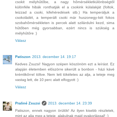
csokit mélyhűtőbe, a nagy hőmérsékletkülönbségtől
különféle hibák ronthatják el a csokink külalakját (foltok,
leizzad a csoki, kifehéredések stb.) Ha temperáljuk a
csokoládét, a temperált csoki már huszonegy-két fokos
szobahőmérsékleten is percek alatt szilárdulni kezd, sima
hűtőben még gyorsabban, ezért nincs is szükség a
mélyhűtőre :)
Válasz
Patiszon
2013. december 14. 19:17
Kedves Zsuzsi! Nagyon szépen köszönöm ezt a leírást. Ez
alapján életemben előszörre sikerült a bonbon - házi kávé
krémlikőrrel töltve. Nem lett tökéletes az alja, a teteje meg
vastag lett, de 10 perc alatt elfogyott :)
Válasz
Praliné Zsuzsi
2013. december 14. 23:39
Patiszon, ennek nagyon örülök! Az ilyen kisebb részletek,
mint az alja meg a teteje, alakulnak majd gyakorlással! :)