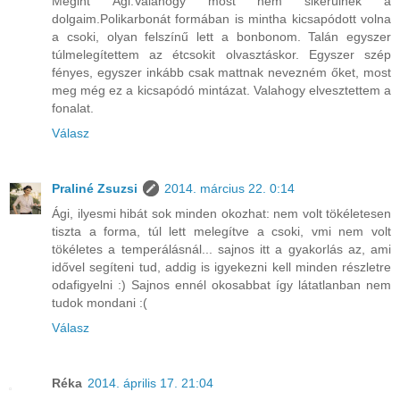
Megint Ági.Valahogy most nem sikerülnek a
dolgaim.Polikarbonát formában is mintha kicsapódott volna
a csoki, olyan felszínű lett a bonbonom. Talán egyszer
túlmelegítettem az étcsokit olvasztáskor. Egyszer szép
fényes, egyszer inkább csak mattnak nevezném őket, most
meg még ez a kicsapódó mintázat. Valahogy elvesztettem a
fonalat.
Válasz
Praliné Zsuzsi
2014. március 22. 0:14
Ági, ilyesmi hibát sok minden okozhat: nem volt tökéletesen
tiszta a forma, túl lett melegítve a csoki, vmi nem volt
tökéletes a temperálásnál... sajnos itt a gyakorlás az, ami
idővel segíteni tud, addig is igyekezni kell minden részletre
odafigyelni :) Sajnos ennél okosabbat így látatlanban nem
tudok mondani :(
Válasz
Réka
2014. április 17. 21:04