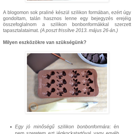
A blogomon sok praliné készül szilikon formában, ezért úgy
gondoltam, talán hasznos lenne egy bejegyzés erejéig
összefoglalnom a szilikon bonbonformákkal szerzett
tapasztalataimat.
(A poszt frissítve 2013. május 26-án.)
Milyen eszközökre van szükségünk?
Egy jó minőségű szilikon bonbonformára
: én
nem szeretem ezt jégkockatartóval vagy egyéb