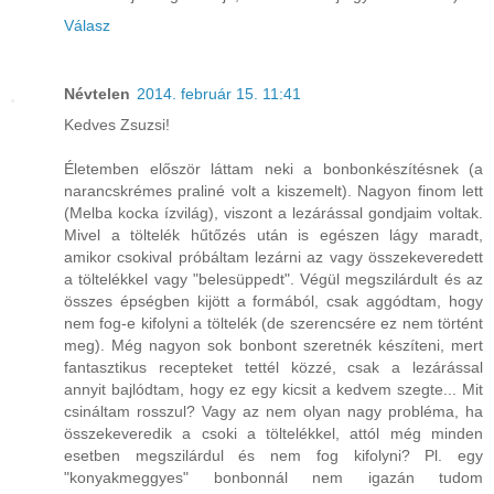
Válasz
Névtelen
2014. február 15. 11:41
Kedves Zsuzsi!
Életemben először láttam neki a bonbonkészítésnek (a
narancskrémes praliné volt a kiszemelt). Nagyon finom lett
(Melba kocka ízvilág), viszont a lezárással gondjaim voltak.
Mivel a töltelék hűtőzés után is egészen lágy maradt,
amikor csokival próbáltam lezárni az vagy összekeveredett
a töltelékkel vagy "belesüppedt". Végül megszilárdult és az
összes épségben kijött a formából, csak aggódtam, hogy
nem fog-e kifolyni a töltelék (de szerencsére ez nem történt
meg). Még nagyon sok bonbont szeretnék készíteni, mert
fantasztikus recepteket tettél közzé, csak a lezárással
annyit bajlódtam, hogy ez egy kicsit a kedvem szegte... Mit
csináltam rosszul? Vagy az nem olyan nagy probléma, ha
összekeveredik a csoki a töltelékkel, attól még minden
esetben megszilárdul és nem fog kifolyni? Pl. egy
"konyakmeggyes" bonbonnál nem igazán tudom