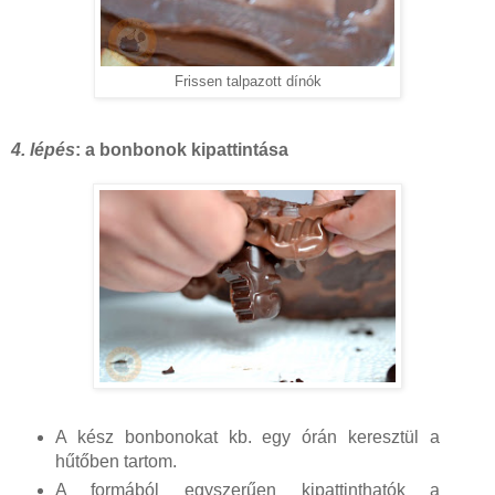
Frissen talpazott dínók
4. lépés
: a bonbonok kipattintása
A kész bonbonokat kb. egy órán keresztül a
hűtőben tartom.
A formából egyszerűen kipattinthatók a