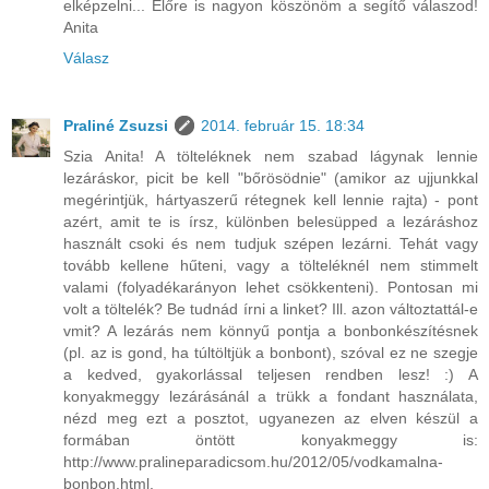
elképzelni... Előre is nagyon köszönöm a segítő válaszod!
Anita
Válasz
Praliné Zsuzsi
2014. február 15. 18:34
Szia Anita! A tölteléknek nem szabad lágynak lennie
lezáráskor, picit be kell "bőrösödnie" (amikor az ujjunkkal
megérintjük, hártyaszerű rétegnek kell lennie rajta) - pont
azért, amit te is írsz, különben belesüpped a lezáráshoz
használt csoki és nem tudjuk szépen lezárni. Tehát vagy
tovább kellene hűteni, vagy a tölteléknél nem stimmelt
valami (folyadékarányon lehet csökkenteni). Pontosan mi
volt a töltelék? Be tudnád írni a linket? Ill. azon változtattál-e
vmit? A lezárás nem könnyű pontja a bonbonkészítésnek
(pl. az is gond, ha túltöltjük a bonbont), szóval ez ne szegje
a kedved, gyakorlással teljesen rendben lesz! :) A
konyakmeggy lezárásánál a trükk a fondant használata,
nézd meg ezt a posztot, ugyanezen az elven készül a
formában öntött konyakmeggy is:
http://www.pralineparadicsom.hu/2012/05/vodkamalna-
bonbon.html.