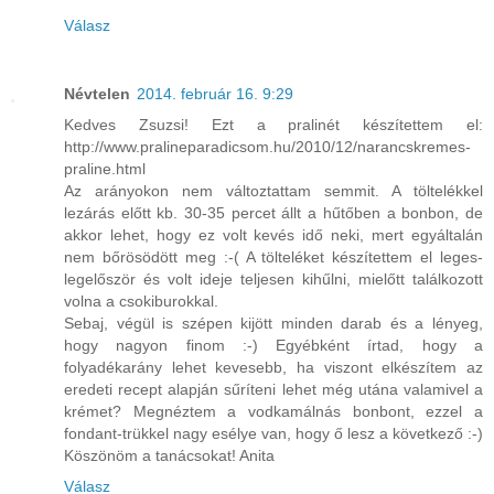
Válasz
Névtelen
2014. február 16. 9:29
Kedves Zsuzsi! Ezt a pralinét készítettem el:
http://www.pralineparadicsom.hu/2010/12/narancskremes-
praline.html
Az arányokon nem változtattam semmit. A töltelékkel
lezárás előtt kb. 30-35 percet állt a hűtőben a bonbon, de
akkor lehet, hogy ez volt kevés idő neki, mert egyáltalán
nem bőrösödött meg :-( A tölteléket készítettem el leges-
legelőször és volt ideje teljesen kihűlni, mielőtt találkozott
volna a csokiburokkal.
Sebaj, végül is szépen kijött minden darab és a lényeg,
hogy nagyon finom :-) Egyébként írtad, hogy a
folyadékarány lehet kevesebb, ha viszont elkészítem az
eredeti recept alapján sűríteni lehet még utána valamivel a
krémet? Megnéztem a vodkamálnás bonbont, ezzel a
fondant-trükkel nagy esélye van, hogy ő lesz a következő :-)
Köszönöm a tanácsokat! Anita
Válasz