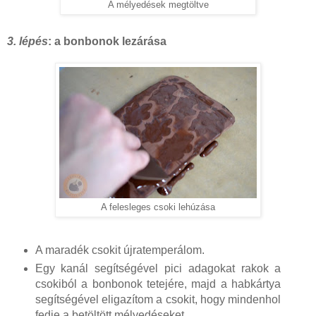
A mélyedések megtöltve
3. lépés
: a bonbonok lezárása
A felesleges csoki lehúzása
A maradék csokit újratemperálom.
Egy kanál segítségével pici adagokat rakok a
csokiból a bonbonok tetejére, majd a habkártya
segítségével eligazítom a csokit, hogy mindenhol
fedje a betöltött mélyedéseket.