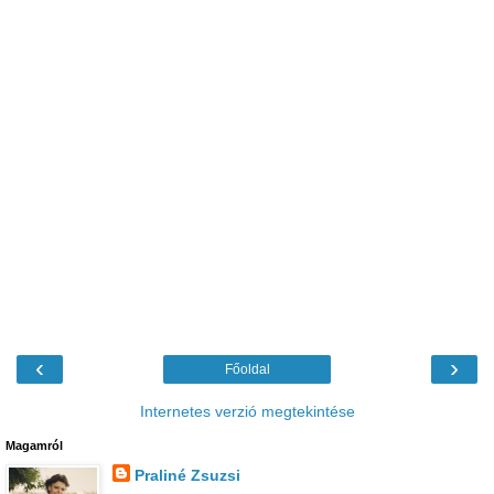
‹
›
Főoldal
Internetes verzió megtekintése
Magamról
Praliné Zsuzsi