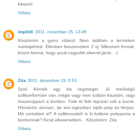
kikenni!
Válasz
implildi
2011. november 25. 13:49
Köszönöm a gyors választ. Nem találtam a terméken
márkajelzést. Ellenben beszereztem 2 új Silikomart formát,
bízom benne, hogy azzal nagyobb sikerrel járok. :-)
Válasz
Zita
2011. december 19. 0:53
Szia! Kérnék egy kis segítséget. Jó minőségű
szilikonformám van, mégis vagy nem tudtam kiszedni, vagy
összeroppant a bonbon. Fele ét fele tejcsoki volt a burok.
Hőmárőm sincsen, de ami egészben kijött szép és fényes.
Mit rontottam el? A szilikonosból is ki kellene pottyannia a
bonbonnak? Kicsit elkeseredtem... Köszönöm, Zita
Válasz