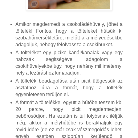
Amikor megdermedt a csokoládéhüvely, jöhet a
töltelék! Fontos, hogy a tölteléket hűtsük ki
szobahőmérsékletűre, mielőtt a a mélyedésekbe
adagoljuk, nehogy felolvassza a csokiburkot.
A tölteléket egy picike kanál/kanalak vagy egy
habzsák segítségével adagolom a
csokihüvelyekbe úgy, hogy néhány milliméternyi
hely a lezáráshoz kimaradjon.
A töltelék beadagolása után picit ütögessük az
asztalhoz újra a formát, hogy a töltelék
egyenletesen terüljön el.
A formát a töltelékkel együtt a hűtőbe teszem kb.
20 percre, hogy picit megdermedjen,
bebőrösödjön. Ha ezután is túl folyósnak ítéljük
még, akkor a mélyhűtőbe is berakhatjuk egy
rövid időre (de ez már csak vészmegoldás lehet,
egyéb esetben szigorúan kerülendő a