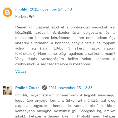
implildi
2011. november 24. 8:48
Kedves Eri!
Remek útmutatóval látod el a bonbonozni vágyókat, ezt
köszönjük szépen. Szilikonformával dolgoztam, és a
dobostorta bonbont készítettem el, ám nem tudtam úgy
kiszedni a formából a bonbont, hogy a teteje ne roppant
volna meg (talán 10-ből 3 sikerült, azok viszont
tökéletesek). Nem lenne elég rugalmas a szilikonformám?
Vagy dupla vastagságúra kellett volna kennem a
csokiburkot? A segítséged előre is köszönöm.
Válasz
Praliné Zsuzsi
2011. november 25. 12:33
Implildi, milyen szilikon formád van? A legjobb minőségű,
legpuhább anyagú forma a Silikomart márkájú, azt elég
alaposan egyszer kikenni, de vannak olcsóbb, kicsit
keményebb anyagból készültek (pl. Sőreginél is), amiket
inkább kétszer érdemes kikenni. Próbáld meg kétszer