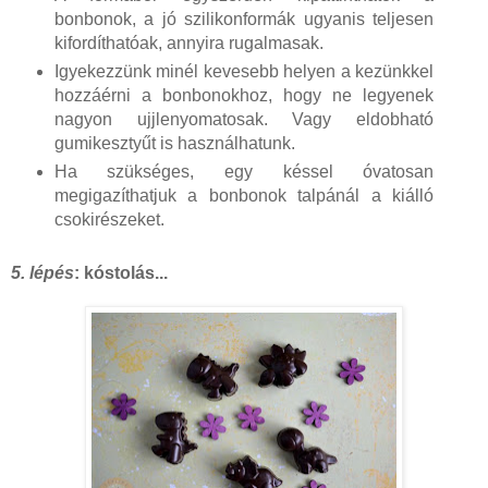
bonbonok, a jó szilikonformák ugyanis teljesen
kifordíthatóak, annyira rugalmasak.
Igyekezzünk minél kevesebb helyen a kezünkkel
hozzáérni a bonbonokhoz, hogy ne legyenek
nagyon ujjlenyomatosak. Vagy eldobható
gumikesztyűt is használhatunk.
Ha szükséges, egy késsel óvatosan
megigazíthatjuk a bonbonok talpánál a kiálló
csokirészeket.
5. lépés
: kóstolás...