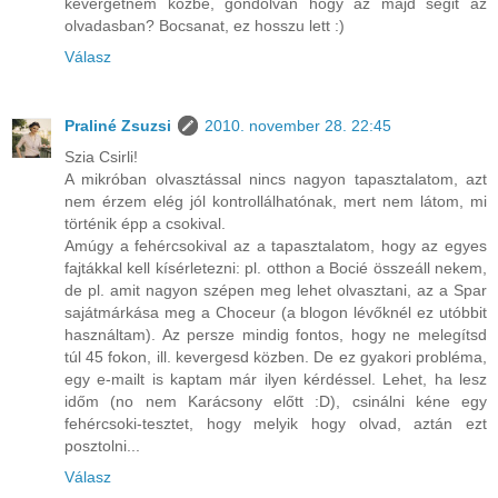
kevergetnem kozbe, gondolvan hogy az majd segit az
olvadasban? Bocsanat, ez hosszu lett :)
Válasz
Praliné Zsuzsi
2010. november 28. 22:45
Szia Csirli!
A mikróban olvasztással nincs nagyon tapasztalatom, azt
nem érzem elég jól kontrollálhatónak, mert nem látom, mi
történik épp a csokival.
Amúgy a fehércsokival az a tapasztalatom, hogy az egyes
fajtákkal kell kísérletezni: pl. otthon a Bocié összeáll nekem,
de pl. amit nagyon szépen meg lehet olvasztani, az a Spar
sajátmárkása meg a Choceur (a blogon lévőknél ez utóbbit
használtam). Az persze mindig fontos, hogy ne melegítsd
túl 45 fokon, ill. kevergesd közben. De ez gyakori probléma,
egy e-mailt is kaptam már ilyen kérdéssel. Lehet, ha lesz
időm (no nem Karácsony előtt :D), csinálni kéne egy
fehércsoki-tesztet, hogy melyik hogy olvad, aztán ezt
posztolni...
Válasz