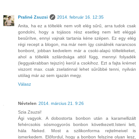
Praliné Zsuzsi
2014. február 16. 12:35
Anita, ha ez a töltelék nem volt elég sűrű, arra tudok csak
gondolni, hogy a tojásos rész esetleg nem lett eléggé
besűrítve, ennyi vajnak tartania kéne szépen. Ez egy elég
régi recept a blogon, ma már nem így csinálnék narancsos
bonbont, jobban kedvelem már a csoki-alapú töltelékeket,
ahol a töltelék szilárdsága attól függ, mennyi folyadék
(leggyakrabban tejszín) kerül a csokihoz. Ezt a fajta krémet
viszont max. csak zselatinnal lehet sűrűbbé tenni, nyilván
utólag már az sem igazán megy.
Válasz
Névtelen
2014. március 21. 9:26
Szia Zsuzsi!
Ági vagyok. A dobostorta bonbon után a karamellizált
fehércsokis sósmogyorós bonbon következett.Isteni lett,
hála Neked. Most a szilikonforma rejtelmeivel is
ismerkedem. Előfordul, hogy a bonbon felszíne olyan lesz,