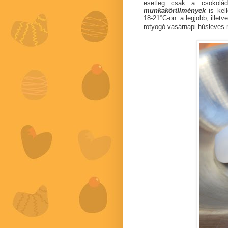
esetleg csak a csokolá
munkakörülmények
is kel
18-21°C-on a legjobb, illetv
rotyogó vasárnapi húsleves m