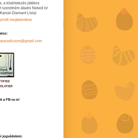
s, a kísérletezés játékos
t szeretném átadni Neked is!
 Karsai-Diamant Lívia)
 profil megtekintése
hatsz:
neparadicsom@gmail.com
TIFIED
OLATIER
k a FB-ra is!
i jogvédelem: