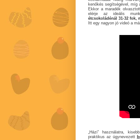
kenőkés segítségével, míg a
Ekkor a maradék olvasztot
elérje az ideális munk
étcsokoládénál 31-32 fok, m
Itt egy nagyon jó videó a m
„Házi” használatra, kise
praktikus az úgynevezett
b