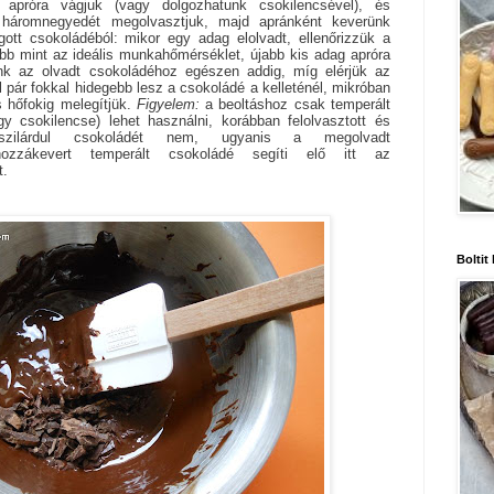
apróra vágjuk (vagy dolgozhatunk csokilencsével), és
é háromnegyedét megolvasztjuk, majd apránként keverünk
gott csokoládéból: mikor egy adag elolvadt, ellenőrizzük a
bb mint az ideális munkahőmérséklet, újabb kis adag apróra
ünk az olvadt csokoládéhoz egészen addig, míg elérjük az
ül pár fokkal hidegebb lesz a csokoládé a kelleténél, mikróban
s hőfokig melegítjük.
Figyelem:
a beoltáshoz csak temperált
gy csokilencse) lehet használni, korábban felolvasztott és
szilárdul csokoládét nem, ugyanis a megolvadt
hozzákevert temperált csokoládé segíti elő itt az
t.
Boltit