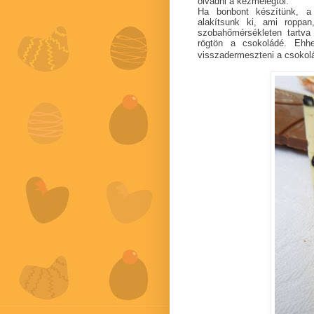
olvadni a kézmelegtől.
Ha bonbont készítünk, a 
alakítsunk ki, ami roppan
szobahőmérsékleten tartva
rögtön a csokoládé. Ehh
visszadermeszteni a csokolá