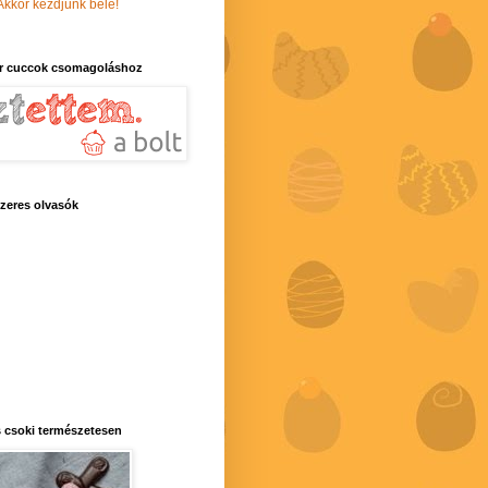
Akkor kezdjünk bele!
r cuccok csomagoláshoz
zeres olvasók
 csoki természetesen