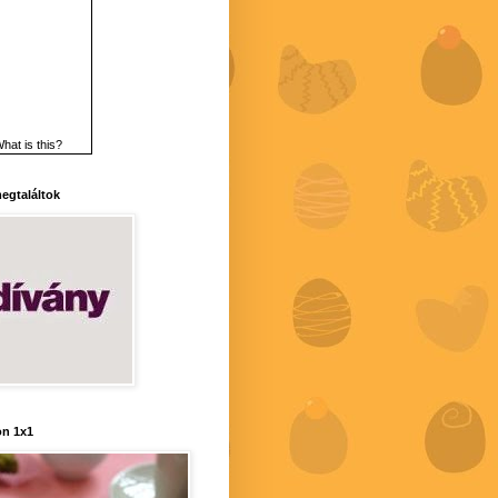
hat is this?
 megtaláltok
n 1x1