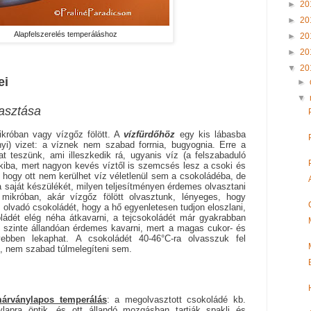
►
20
►
20
Alapfelszerelés temperáláshoz
►
20
►
20
▼
20
ei
►
▼
vasztása
ikróban vagy vízgőz fölött. A
vízfürdőhöz
egy kis lábasba
nyi) vizet: a víznek nem szabad forrnia, bugyognia. Erre a
t teszünk, ami illeszkedik rá, ugyanis víz (a felszabaduló
kiba, mert nagyon kevés víztől is szemcsés lesz a csoki és
 hogy ott nem kerülhet víz véletlenül sem a csokoládéba, de
a saját készülékét, milyen teljesítményen érdemes olvasztani
mikróban, akár vízgőz fölött olvasztunk, lényeges, hogy
 olvadó csokoládét, hogy a hő egyenletesen tudjon eloszlani,
oládét elég néha átkavarni, a tejcsokoládét már gyakrabban
t szinte állandóan érdemes kavarni, mert a magas cukor- és
nyebben lekaphat. A csokoládét 40-46°C-ra
olvasszuk fel
, nem szabad túlmelegíteni sem.
árványlapos temperálás
: a megolvasztott csokoládé kb.
lapra öntik, és ott állandó mozgásban tartják spakli és