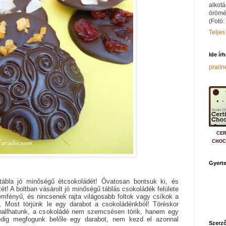
alkotá
örömé
(Fotó:
Teljes
Ide ír
prali
CER
CHOC
Gyerte
ábla jó minőségű étcsokoládét! Óvatosan bontsuk ki, és
ét! A boltban vásárolt jó minőségű táblás csokoládék felülete
mfényű, és nincsenek rajta világosabb foltok vagy csíkok a
l. Most törjünk le egy darabot a csokoládénkból! Töréskor
 hallhatunk, a csokoládé nem szemcsésen törik, hanem egy
edig megfogunk belőle egy darabot, nem kezd el azonnal
Szerző