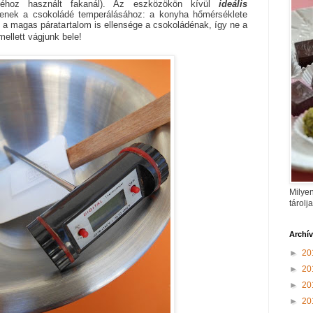
déhoz használt fakanál). Az eszközökön kívül
ideális
lenek a csokoládé temperálásához: a konyha hőmérséklete
e a magas páratartalom is ellensége a csokoládénak, így ne a
ellett vágjunk bele!
Milyen
tárolj
Archí
►
20
►
20
►
20
►
20