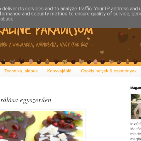
deliver its services and to analyze traffic. Your IP address and
formance and security metrics to ensure quality of service, ge
 abuse.
Technika, alapok
Könyvajánló
Csokis helyek & események
Magam
rálása egyszerűen
textúr
Mottóm
minden
megtal