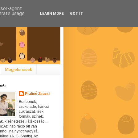
 user-agent
nerate usage
LEARN MORE
GOT IT
Megjelenések
ról
Praliné Zsuzsi
Bonbonok,
csokoládé, francia
cukrászat, ízek,
formák, színek,
ák, kísérletezés, játékosság...
: Az inspiráció ott van
hol, ha nyitott vagy rá,
álod! (A. G. Shotts). Az