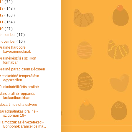
14
( 72 )
13
( 143 )
12
( 163 )
11
( 164 )
10
( 27 )
december
( 17 )
november
( 10 )
Praliné hardcore
kávérajongóknak
Pralinékészítés szilikon
formában
Praliné paradicsom Bécsben
A csokoládé temperálása
egyszerűen
Csokoládélikőrös praliné
Mars praliné roppanós
krokantburokban
Mozart mostohatestvére
Barackpálinkás praliné -
szigorúan 18+
Halmozzuk az élvezeteket! -
Bonbonok arancellós ma...