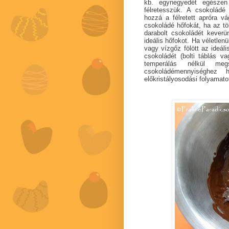
kb. egynegyedét egészen 
félretesszük. A csokolád
hozzá a félretett apróra vá
csokoládé hőfokát, ha az tö
darabolt csokoládét kever
ideális hőfokot. Ha véletlen
vagy vízgőz fölött az ideáli
csokoládét (bolti táblás va
temperálás nélkül meg
csokoládémennyiséghez 
előkristályosodási folyamato