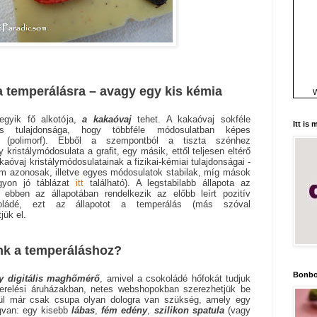
a temperálásra – avagy egy kis kémia
W
egyik fő alkotója,
a kakaóvaj
tehet. A kakaóvaj sokféle
Itt is
etes tulajdonsága, hogy többféle módosulatban képes
tni (polimorf). Ebből a szempontból a tiszta szénhez
 kristálymódosulata a grafit, egy másik, ettől teljesen eltérő
óvaj kristálymódosulatainak a fizikai-kémiai tulajdonságai -
em azonosak, illetve egyes módosulatok stabilak, míg mások
agyon jó táblázat
itt
található). A legstabilabb állapota az
 ebben az állapotában rendelkezik az előbb leírt pozitív
koládé, ezt az állapotot a temperálás (más szóval
jük el.
nk a temperáláshoz?
Bonbo
y digitális maghőmérő
, amivel a csokoládé hőfokát tudjuk
szerelési áruházakban, netes webshopokban szerezhetjük be
ül már csak csupa olyan dologra van szükség, amely egy
gvan: egy kisebb
lábas
,
fém edény
,
szilikon spatula
(vagy