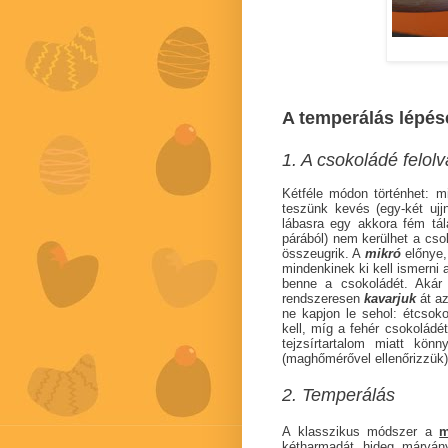
A temperálás lépés
1. A csokoládé felol
Kétféle módon történhet: m
teszünk kevés (egy-két ujj
lábasra egy akkora fém tála
párából) nem kerülhet a cso
összeugrik. A
mikró
előnye,
mindenkinek ki kell ismerni 
benne a csokoládét. Akár 
rendszeresen
kavarjuk
át az
ne kapjon le sehol: étcsok
kell, míg a fehér csokoládé
tejzsírtartalom miatt kön
(maghőmérővel ellenőrizzük)
2. Temperálás
A klasszikus módszer a
m
kétharmadát hideg márvány