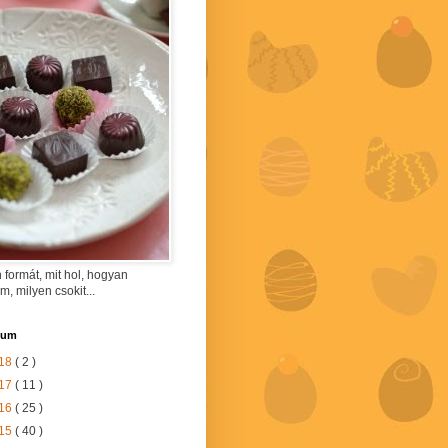
 formát, mit hol, hogyan
am, milyen csokit...
vum
18
( 2 )
17
( 11 )
16
( 25 )
15
( 40 )