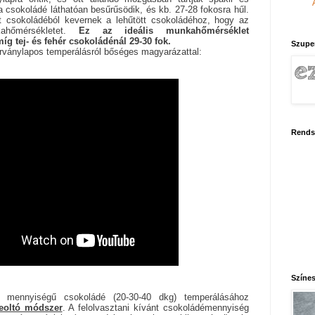
 csokoládé láthatóan besűrűsödik, és kb. 27-28 fokosra hűl.
t csokoládéból kevernek a lehűtött csokoládéhoz, hogy az
ahőmérsékletet.
Ez az ideális munkahőmérséklet
íg tej- és fehér csokoládénál 29-30 fok.
Szupe
árványlapos temperálásról bőséges magyarázattal:
Rends
Színes
bb mennyiségű csokoládé (20-30-40 dkg) temperálásához
eoltó módszer
. A felolvasztani kívánt csokoládémennyiség