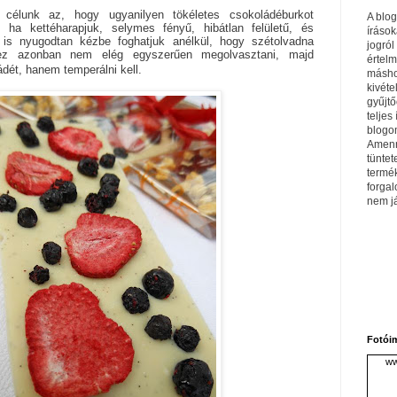
célunk az, hogy ugyanilyen tökéletes csokoládéburkot
A blo
, ha kettéharapjuk, selymes fényű, hibátlan felületű, és
írások
 is nyugodtan kézbe foghatjuk anélkül, hogy szétolvadna
jogról
ez azonban nem elég egyszerűen megolvasztani, majd
értel
dét, hanem temperálni kell.
máshol
kivéte
gyűjtő
teljes 
blogom
Amenn
tüntet
termé
forga
nem j
Fotói
ww