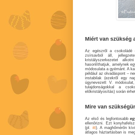
Miért van szükség 
Az egészről a csokoládé 
zsírsavból áll, jellegz
kristályszerkezetet alko
hasonlíthatjuk, amelynek egy
módosulata a gyémánt. A kaka
például az olvadáspont – n
instabilak (ezekről egy n
úgynevezett V. módosulat,
tulajdonságokkal a cso
előkristályosítás) során érhet
Mire van szükségü
Az első és legfontosabb
eg
ellenőrizni. Ezt konyhafel
(pl.
itt
). A maghőmérőn kív
átlagos háztartásban is me