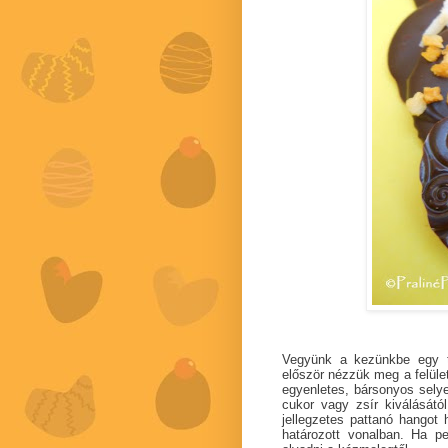
Vegyünk a kezünkbe egy t
először nézzük meg a felület
egyenletes, bársonyos selye
cukor vagy zsír kiválásátó
jellegzetes pattanó hangot
határozott vonalban. Ha p