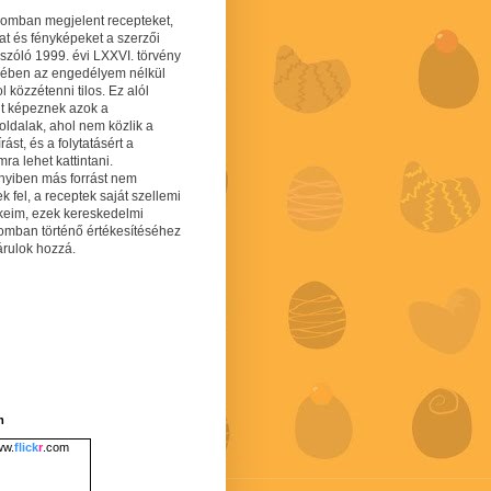
gomban megjelent recepteket,
at és fényképeket a szerzői
 szóló 1999. évi LXXVI. törvény
mében az engedélyem nélkül
 közzétenni tilos. Ez alól
lt képeznek azok a
oldalak, ahol nem közlik a
írást, és a folytatásért a
ra lehet kattintani.
yiben más forrást nem
ek fel, a receptek saját szellemi
keim, ezek kereskedelmi
lomban történő értékesítéséhez
árulok hozzá.
m
w.
flick
r
.com