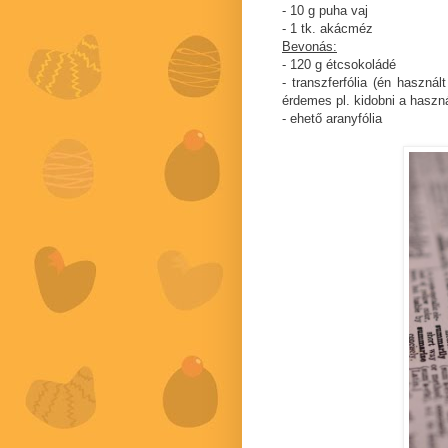
- 10 g puha vaj
- 1 tk. akácméz
Bevonás:
- 120 g étcsokoládé
- transzferfólia (én használ
érdemes pl. kidobni a használ
- ehető aranyfólia