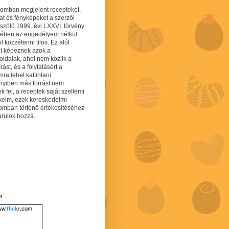
gomban megjelent recepteket,
at és fényképeket a szerzői
 szóló 1999. évi LXXVI. törvény
mében az engedélyem nélkül
 közzétenni tilos. Ez alól
lt képeznek azok a
oldalak, ahol nem közlik a
írást, és a folytatásért a
ra lehet kattintani.
yiben más forrást nem
ek fel, a receptek saját szellemi
keim, ezek kereskedelmi
lomban történő értékesítéséhez
árulok hozzá.
m
w.
flick
r
.com