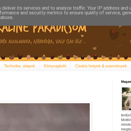
deliver its services and to analyze traffic. Your IP address and
formance and security metrics to ensure quality of service, ge
 abuse.
Technika, alapok
Könyvajánló
Csokis helyek & események
Magam
textúr
Mottóm
minden
megtal