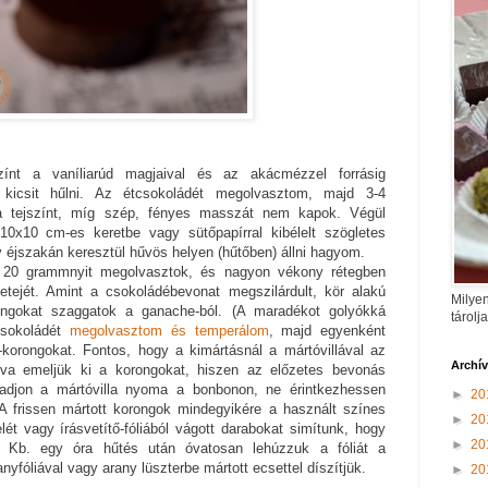
ínt a vaníliarúd magjaival és az akácmézzel forrásig
kicsit hűlni. Az étcsokoládét megolvasztom, majd 3-4
a tejszínt, míg szép, fényes masszát nem kapok. Végül
10x10 cm-es keretbe vagy sütőpapírral kibélelt szögletes
éjszakán keresztül hűvös helyen (hűtőben) állni hagyom.
 20 grammnyit megolvasztok, és nagyon vékony rétegben
tejét. Amint a csokoládébevonat megszilárdult, kör alakú
Milyen
ongokat szaggatok a ganache-ból. (A maradékot golyókká
tárolj
csokoládét
megolvasztom és temperálom
, majd egyenként
orongokat. Fontos, hogy a kimártásnál a mártóvillával az
Archí
ogva emeljük ki a korongokat, hiszen az előzetes bevonás
adjon a mártóvilla nyoma a bonbonon, ne érintkezhessen
►
20
 A frissen mártott korongok mindegyikére a használt színes
►
20
elét vagy írásvetítő-fóliából vágott darabokat simítunk, hogy
►
20
k. Kb. egy óra hűtés után óvatosan lehúzzuk a fóliát a
nyfóliával vagy arany lüszterbe mártott ecsettel díszítjük.
►
20