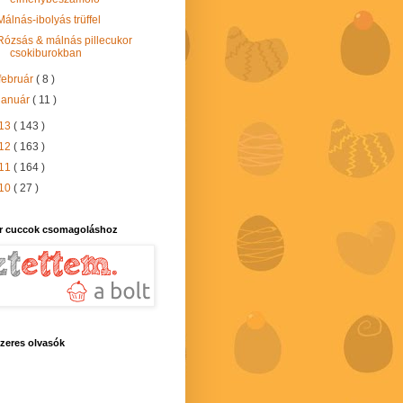
Málnás-ibolyás trüffel
Rózsás & málnás pillecukor
csokiburokban
február
( 8 )
január
( 11 )
13
( 143 )
12
( 163 )
11
( 164 )
10
( 27 )
r cuccok csomagoláshoz
zeres olvasók