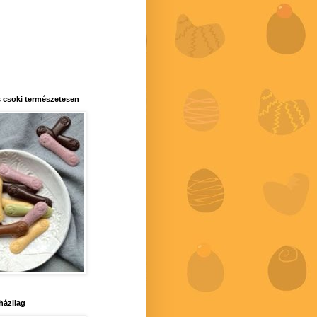
 csoki természetesen
 házilag