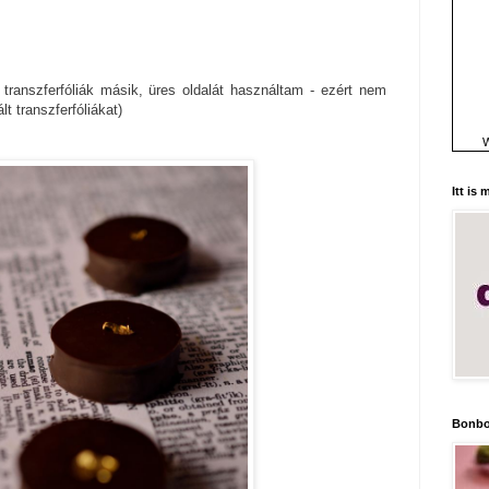
t transzferfóliák másik, üres oldalát használtam - ezért nem
t transzferfóliákat)
W
Itt is
Bonbo