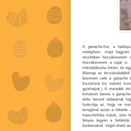
A ganache-hoz a habtejsz
melegítem, majd hagyom 
részletben hozzákeverem 
hozzákeverem a vajat is. 
mikródobozba öntöm, és egy 
Másnap az étcsokoládéból
bevonom vele a ganache te
kiszúróval kis méretű kor
gyúrhatjuk.) A maradék ét
kimártom benne a ganache-k
előre bevont oldaluknál f
funkciója az, hogy ne mar
levegővel aztán a töltelék.
transzferfólia másik, üres f
fényes legyen a felületü
bonbonokról. Végül ehető ara