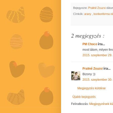
Bejegyezte:
Praliné Zsuzsi
dátu
Címkék:
arany
,
bonbonforma né
2 megjegyzés :
PM Choco
írta...
most látom, milyen fino
2015. szeptember 29.
Praliné Zsuzsi
írta...
Bizony :))
2015. szeptember 30.
Megjegyzés küldése
Újabb bejegyzés
Feliratkozás:
Megjegyzések kül