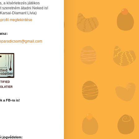
s, a kísérletezés játékos
t szeretném átadni Neked is!
 Karsai-Diamant Lívia)
 profil megtekintése
hatsz:
neparadicsom@gmail.com
TIFIED
OLATIER
k a FB-ra is!
i jogvédelem: