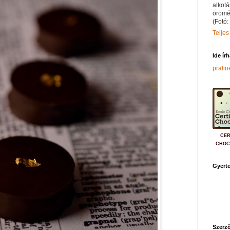
alkotá
örömé
(Fotó:
Teljes
Ide ír
prali
CER
CHOC
Gyerte
Szerző