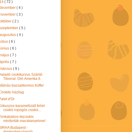
14
( 72 )
december
( 4 )
november
( 3 )
október
( 2 )
szeptember
( 5 )
augusztus
( 4 )
július
( 6 )
június
( 6 )
május
( 7 )
április
( 7 )
március
( 9 )
Haladó csokikurzus Szántó
Tiborral: Dél-Amerika II.
Málnás-bazsalikomos trüffel
Chokito házilag
Palet d'Or
Kókuszos-karamellizált fehér
csokis ropogós csokis...
Tonkababos-tejcsokis
minitorták macskanyelvvel
SIRHA Budapest -
élménybeszámoló