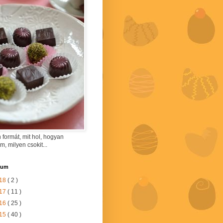
 formát, mit hol, hogyan
am, milyen csokit...
vum
18
( 2 )
17
( 11 )
16
( 25 )
15
( 40 )