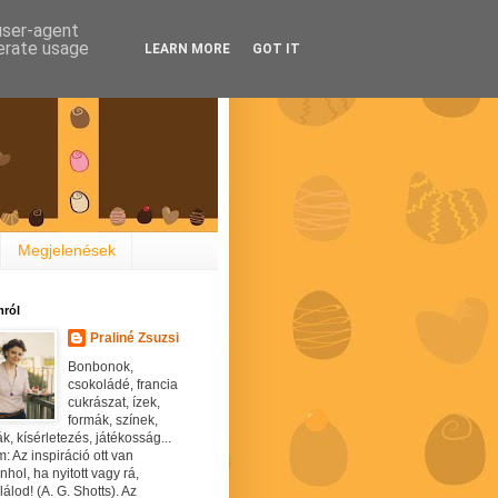
 user-agent
nerate usage
LEARN MORE
GOT IT
Megjelenések
ról
Praliné Zsuzsi
Bonbonok,
csokoládé, francia
cukrászat, ízek,
formák, színek,
ák, kísérletezés, játékosság...
: Az inspiráció ott van
hol, ha nyitott vagy rá,
álod! (A. G. Shotts). Az