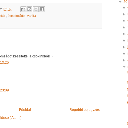
▼
20
►
m:
15:16
►
lkül
,
étcsokoládé
,
vanília
►
►
►
►
►
►
mságot készítettél a csokinkból! :)
►
 13:25
▼
 23:09
Főoldal
Régebbi bejegyzés
dése ( Atom )