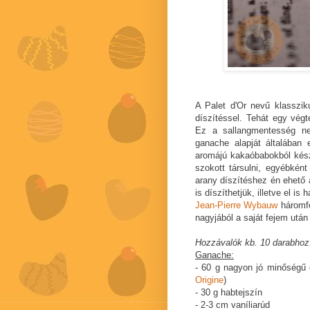
A Palet d'Or nevű klasszik
díszítéssel. Tehát egy végt
Ez a sallangmentesség ne
ganache alapját általában 
aromájú kakaóbabokból kész
szokott társulni, egyébkén
arany díszítéshez én ehető 
is díszíthetjük, illetve el is
Jean-Pierre Wybauw
háromfé
nagyjából a saját fejem után
Hozzávalók kb. 10 darabhoz
Ganache:
- 60 g nagyon jó minőségű
Origine
)
- 30 g habtejszín
- 2-3 cm vaníliarúd