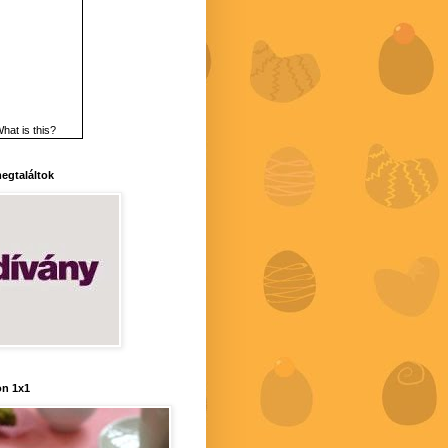
hat is this?
 megtaláltok
n 1x1