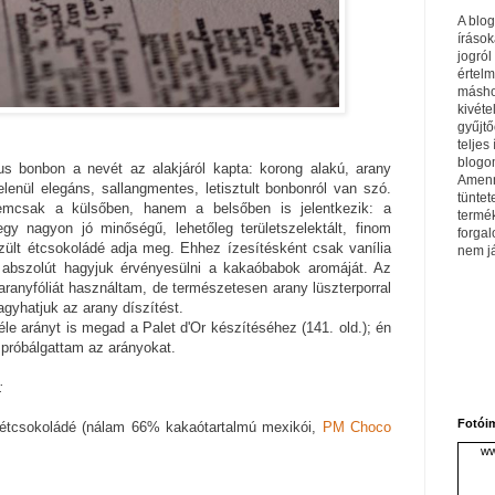
A blo
írások
jogról
értel
máshol
kivéte
gyűjtő
teljes 
blogom
us bonbon a nevét az alakjáról kapta: korong alakú, arany
Amenn
elenül elegáns, sallangmentes, letisztult bonbonról van szó.
tüntet
mcsak a külsőben, hanem a belsőben is jelentkezik: a
termé
egy nagyon jó minőségű, lehetőleg területszelektált, finom
forga
ült étcsokoládé adja meg. Ehhez ízesítésként csak vanília
nem j
t abszolút hagyjuk érvényesülni a kakaóbabok aromáját. Az
aranyfóliát használtam, de természetesen arany lüszterporral
 hagyhatjuk az arany díszítést.
le arányt is megad a Palet d'Or készítéséhez (141. old.); én
 próbálgattam az arányokat.
:
Fotói
 étcsokoládé (nálam 66% kakaótartalmú mexikói,
PM Choco
ww