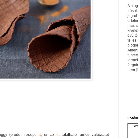
A blo
írások
jogról
értel
máshol
kivéte
gyűjtő
teljes 
blogom
Amenn
tüntet
termé
forga
nem j
Fotói
ww
eggy (eredeti recept
itt
, én az
itt
található rumos változatot