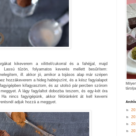
gákat kikeverem a xilittel/cukorral és a fahéjjal, majd
. Lassú tűzön, folyamatos keverés mellett besűrítem:
legítem, ill. akkor jó, amikor a tojásos alap már szépen
hez hozzákeverem a hideg habtejszínt, és a kész fagyialapot
Milyen
, fagyigépben kifagyasztom, és az utolsó pár percben szórom
tárolj
 meggyet. A lágy fagylaltot dobozba teszem, és egy-két óra
. Ha nincs fagyigépünk, akkor félóránként át kell keverni
everésnél adjuk hozzá a meggyet.
Archí
►
20
►
20
►
20
►
20