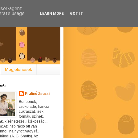
 user-agent
nerate usage
LEARN MORE
GOT IT
Megjelenések
ról
Praliné Zsuzsi
Bonbonok,
csokoládé, francia
cukrászat, ízek,
formák, színek,
ák, kísérletezés, játékosság...
: Az inspiráció ott van
hol, ha nyitott vagy rá,
álod! (A. G. Shotts). Az