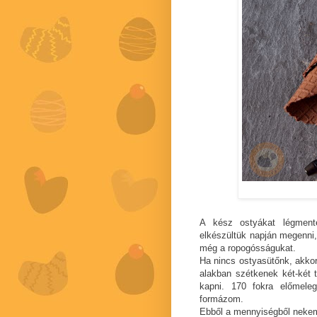
A kész ostyákat légment
elkészültük napján megenni,
még a ropogósságukat.
Ha nincs ostyasütőnk, akkor
alakban szétkenek két-két t
kapni. 170 fokra előmeleg
formázom.
Ebből a mennyiségből nekem 