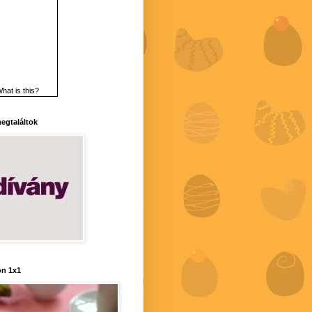
hat is this?
 megtaláltok
n 1x1