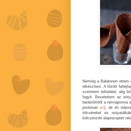
Nemrég a Balatonon ettem eg
elkészíteni. A főzött fahéj
szerintem telitalálat, ali
fagyit. Bevetettem az ost
barátnőmtől a névnapomra a
pontosan
ez
), de én telje
tölcséreket és ostyatálká
kölcsönzött alapreceptet né