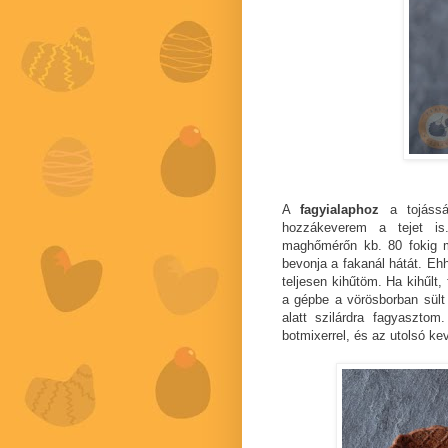
A
fagyialaphoz
a tojássár
hozzákeverem a tejet is
maghőmérőn kb. 80 fokig me
bevonja a fakanál hátát. Eh
teljesen kihűtöm. Ha kihűlt
a gépbe a vörösborban sült
alatt szilárdra fagyasztom
botmixerrel, és az utolsó k