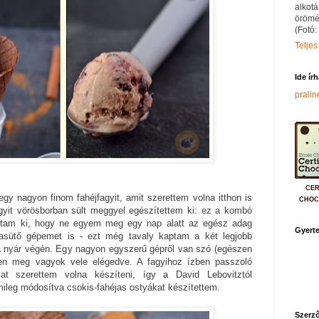
alkotá
örömé
(Fotó:
Teljes
Ide ír
prali
CER
y nagyon finom fahéjfagyit, amit szerettem volna itthon is
CHOC
fagyit vörösborban sült meggyel egészítettem ki: ez a kombó
g bírtam ki, hogy ne egyem meg egy nap alatt az egész adag
Gyerte
yasütő gépemet is - ezt még tavaly kaptam a két legjobb
 nyár végén. Egy nagyon egyszerű gépről van szó (egészen
sen meg vagyok vele elégedve. A fagyihoz ízben passzoló
kat szerettem volna készíteni, így a David Lebovitztól
mileg módosítva csokis-fahéjas ostyákat készítettem.
Szerző