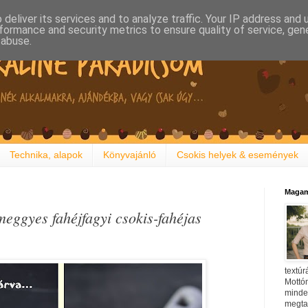
deliver its services and to analyze traffic. Your IP address and
formance and security metrics to ensure quality of service, ge
 abuse.
Technika, alapok
Könyvajánló
Csokis helyek & események
Magam
eggyes fahéjfagyi csokis-fahéjas
textúr
Mottóm
minden
megtal