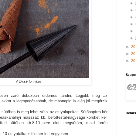
►
►
►
►
►
►
►
20
►
20
►
20
Szupe
A tölcsérformázó
esen záró dobozban érdemes tárolni. Legjobb még az
 akkor a legropogósabbak, de másnapig is elég jól megőrzik
 sütőben is meg lehet sütni az ostyalapokat. Sütőpapírra kör
Rends
eáskanálnyi masszát: kb. befőttestál-nagyságú köröket kell
ített sütőben kb.8-10 perc alatt megsütöm, majd forrón
10 ostyatálka + tölcsér lett vegyesen.