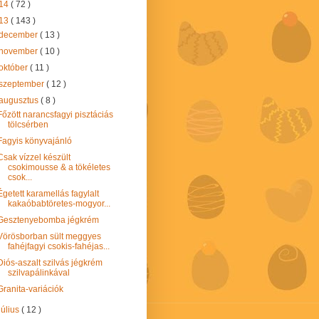
14
( 72 )
13
( 143 )
december
( 13 )
november
( 10 )
október
( 11 )
szeptember
( 12 )
augusztus
( 8 )
Főzött narancsfagyi pisztáciás
tölcsérben
Fagyis könyvajánló
Csak vízzel készült
csokimousse & a tökéletes
csok...
Égetett karamellás fagylalt
kakaóbabtöretes-mogyor...
Gesztenyebomba jégkrém
Vörösborban sült meggyes
fahéjfagyi csokis-fahéjas...
Diós-aszalt szilvás jégkrém
szilvapálinkával
Granita-variációk
július
( 12 )