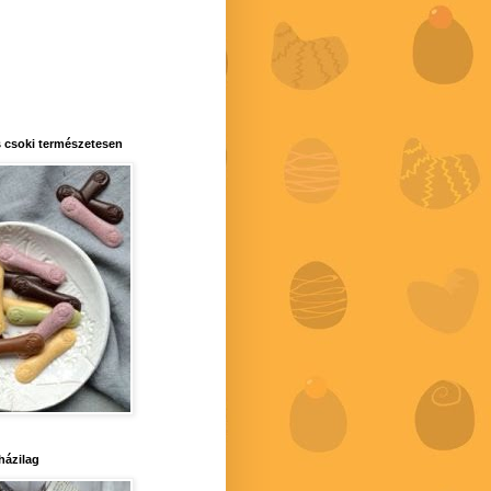
 csoki természetesen
 házilag