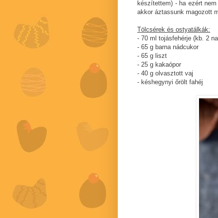
készítettem) - ha ezért nem
akkor áztassunk magozott 
Tölcsérek és ostyatálkák:
- 70 ml tojásfehérje (kb. 2 n
- 65 g barna nádcukor
- 65 g liszt
- 25 g kakaópor
- 40 g olvasztott vaj
- késhegynyi őrölt fahéj