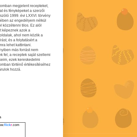
gomban megjelent recepteket,
at és fényképeket a szerzői
 szóló 1999. évi LXXVI. törvény
mében az engedélyem nélkül
 közzétenni tilos. Ez alól
lt képeznek azok a
oldalak, ahol nem közlik a
írást, és a folytatásért a
ra lehet kattintani.
yiben más forrást nem
ek fel, a receptek saját szellemi
keim, ezek kereskedelmi
lomban történő értékesítéséhez
árulok hozzá.
m
w.
flick
r
.com