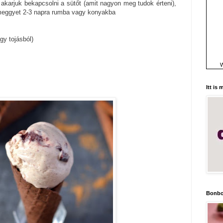
 akarjuk bekapcsolni a sütőt (amit nagyon meg tudok érteni),
meggyet 2-3 napra rumba vagy konyakba
agy tojásból)
W
Itt is
Bonbo