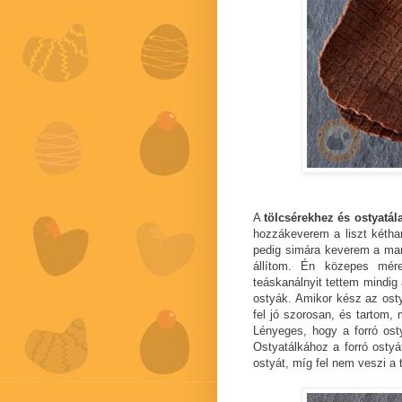
A
tölcsérekhez és ostyatál
hozzákeverem a liszt kétha
pedig simára keverem a mara
állítom. Én közepes mére
teáskanálnyit tettem mindig
ostyák. Amikor kész az osty
fel jó szorosan, és tartom,
Lényeges, hogy a forró osty
Ostyatálkához a forró ostyát
ostyát, míg fel nem veszi a 