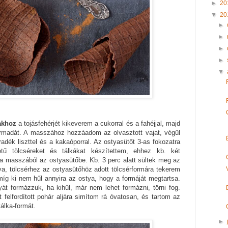
►
20
▼
20
►
►
►
►
▼
akhoz
a tojásfehérjét kikeverem a cukorral és a fahéjjal, majd
rmadát. A masszához hozzáadom az olvasztott vajat, végül
dék liszttel és a kakaóporral. Az ostyasütőt 3-as fokozatra
tű tölcséreket és tálkákat készítettem, ehhez kb. két
 a masszából az ostyasütőbe. Kb. 3 perc alatt sültek meg az
a, tölcsérhez az ostyasütőhöz adott tölcsérformára tekerem
 míg ki nem hűl annyira az ostya, hogy a formáját megtartsa.
át formázzuk, ha kihűl, már nem lehet formázni, törni fog.
 felfordított pohár aljára simítom rá óvatosan, és tartom az
tálka-formát.
►