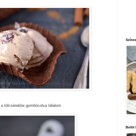
Színes
s a tölcsérekbe gombócolva tálalom.
Boltit