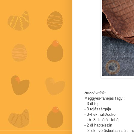
Hozzávalók:
Meggyes-fahéjas fagyi:
- 3 dl tej
- 3 tojássárgája
- 3-4 ek. xilit/cukor
- kb. 3 tk. őrölt fahéj
- 2 dl habtejszín
- 2 ek. vörösborban sült m