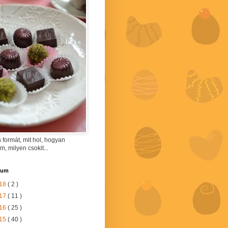
 formát, mit hol, hogyan
am, milyen csokit...
vum
18
( 2 )
17
( 11 )
16
( 25 )
15
( 40 )