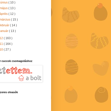
június
( 10 )
május
( 13 )
április
( 12 )
március
( 15 )
február
( 14 )
január
( 13 )
12
( 163 )
11
( 164 )
10
( 27 )
r cuccok csomagoláshoz
zeres olvasók