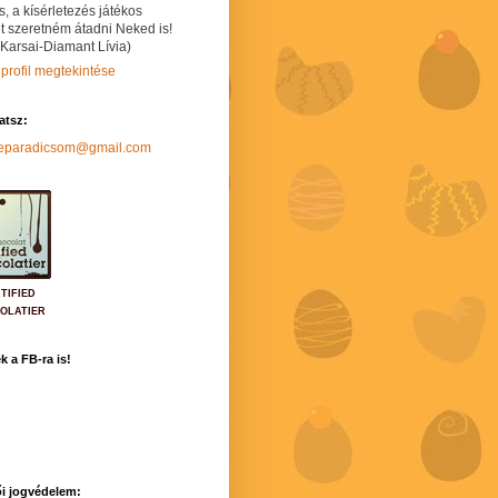
s, a kísérletezés játékos
t szeretném átadni Neked is!
 Karsai-Diamant Lívia)
 profil megtekintése
hatsz:
neparadicsom@gmail.com
TIFIED
OLATIER
k a FB-ra is!
i jogvédelem: