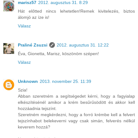
marisz57
2012. augusztus 31. 8:29
Hát előtted nincs lehetetlen!Remek kivitelezés, biztos
álomjó az íze is!
Válasz
Praliné Zsuzsi
2012. augusztus 31. 12:22
Éva, Gionetta, Marisz, köszönöm szépen!
Válasz
Unknown
2013. november 25. 11:39
Szia!
Abban szeretném a segítségedet kérni, hogy a fagyialap
elkészítésénél amikor a krém besűrűsödött és akkor kell
hozzáadnia tejszínt.
Szeretném megkérdezni, hogy a forró krémbe kell a felvert
tejszínhabot belekeverni vagy csak simán, felverés nélkül
keverem hozzá?