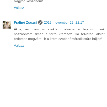
Nagyon köszönöm!
Válasz
Praliné Zsuzsi
2013. november 25. 22:17
Ákos, én nem is szoktam felverni a tejszínt, csak
hozzáöntöm simán a forró krémhez. Ha felvered, akkor
érdemes megvárni, h a krém szobahőmérsékletűre hűljön!
Válasz