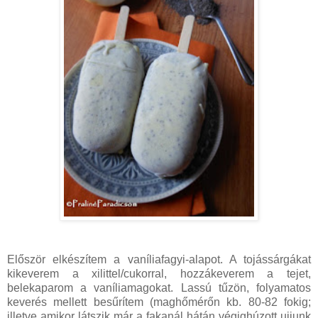
Először elkészítem a vaníliafagyi-alapot. A tojássárgákat
kikeverem a xilittel/cukorral, hozzákeverem a tejet,
belekaparom a vaníliamagokat. Lassú tűzön, folyamatos
keverés mellett besűrítem (maghőmérőn kb. 80-82 fokig;
illetve amikor látszik már a fakanál hátán végighúzott ujjunk