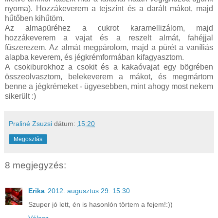
nyoma). Hozzákeverem a tejszínt és a darált mákot, majd
hűtőben kihűtöm.
Az almapüréhez a cukrot karamellizálom, majd
hozzákeverem a vajat és a reszelt almát, fahéjjal
fűszerezem. Az almát megpárolom, majd a pürét a vaníliás
alapba keverem, és jégkrémformában kifagyasztom.
A csokiburokhoz a csokit és a kakaóvajat egy bögrében
összeolvasztom, belekeverem a mákot, és megmártom
benne a jégkrémeket - ügyesebben, mint ahogy most nekem
sikerült :)
Praliné Zsuzsi
dátum:
15:20
Megosztás
8 megjegyzés:
Erika
2012. augusztus 29. 15:30
Szuper jó lett, én is hasonlón törtem a fejem!:))
Válasz