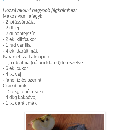
Hozzávalók 4 nagyobb jégkrémhez:
Mákos vaníliafagyi:
- 2 tojássárgája
- 2 dl tej
- 2 dl habtejszín
- 2 ek. xilit/cukor
- 1 rúd vanília
- 4 ek. darált mák
Karamellizált almapüré:
- 1,5 db alma (nálam Idared) lereszelve
- 6 ek. cukor
- 4 tk. vaj
- fahéj ízlés szerint
Csokiburok:
- 15 dkg fehér csoki
- 4 dkg kakaóvaj
- 1 tk. darált mák