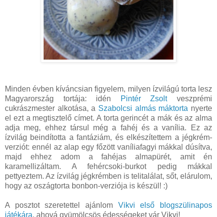
Minden évben kíváncsian figyelem, milyen ízvilágú torta lesz
Magyarország tortája: idén
Pintér Zsolt
veszprémi
cukrászmester alkotása, a
Szabolcsi almás máktorta
nyerte
el ezt a megtisztelő címet. A torta gerincét a mák és az alma
adja meg, ehhez társul még a fahéj és a vanília. Ez az
ízvilág beindította a fantáziám, és elkészítettem a jégkrém-
verziót: ennél az alap egy főzött vaníliafagyi mákkal dúsítva,
majd ehhez adom a fahéjas almapürét, amit én
karamellizáltam. A fehércsoki-burkot pedig mákkal
pettyeztem. Az ízvilág jégkrémben is telitalálat, sőt, elárulom,
hogy az oszágtorta bonbon-verziója is készül! :)
A posztot szeretettel ajánlom
Vikvi első blogszülinapos
játékára
, ahová gyümölcsös édességeket vár Vikvi!