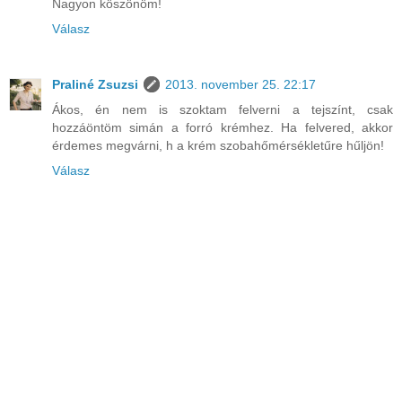
Nagyon köszönöm!
Válasz
Praliné Zsuzsi
2013. november 25. 22:17
Ákos, én nem is szoktam felverni a tejszínt, csak
hozzáöntöm simán a forró krémhez. Ha felvered, akkor
érdemes megvárni, h a krém szobahőmérsékletűre hűljön!
Válasz