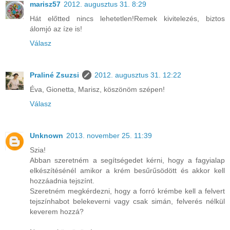
marisz57
2012. augusztus 31. 8:29
Hát előtted nincs lehetetlen!Remek kivitelezés, biztos
álomjó az íze is!
Válasz
Praliné Zsuzsi
2012. augusztus 31. 12:22
Éva, Gionetta, Marisz, köszönöm szépen!
Válasz
Unknown
2013. november 25. 11:39
Szia!
Abban szeretném a segítségedet kérni, hogy a fagyialap
elkészítésénél amikor a krém besűrűsödött és akkor kell
hozzáadnia tejszínt.
Szeretném megkérdezni, hogy a forró krémbe kell a felvert
tejszínhabot belekeverni vagy csak simán, felverés nélkül
keverem hozzá?