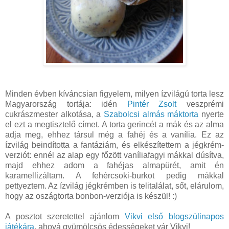
Minden évben kíváncsian figyelem, milyen ízvilágú torta lesz
Magyarország tortája: idén
Pintér Zsolt
veszprémi
cukrászmester alkotása, a
Szabolcsi almás máktorta
nyerte
el ezt a megtisztelő címet. A torta gerincét a mák és az alma
adja meg, ehhez társul még a fahéj és a vanília. Ez az
ízvilág beindította a fantáziám, és elkészítettem a jégkrém-
verziót: ennél az alap egy főzött vaníliafagyi mákkal dúsítva,
majd ehhez adom a fahéjas almapürét, amit én
karamellizáltam. A fehércsoki-burkot pedig mákkal
pettyeztem. Az ízvilág jégkrémben is telitalálat, sőt, elárulom,
hogy az oszágtorta bonbon-verziója is készül! :)
A posztot szeretettel ajánlom
Vikvi első blogszülinapos
játékára
, ahová gyümölcsös édességeket vár Vikvi!