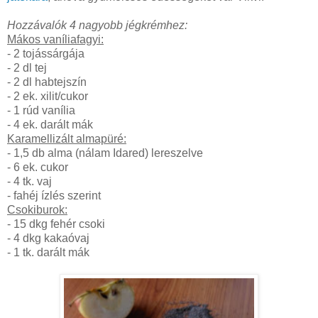
Hozzávalók 4 nagyobb jégkrémhez:
Mákos vaníliafagyi:
- 2 tojássárgája
- 2 dl tej
- 2 dl habtejszín
- 2 ek. xilit/cukor
- 1 rúd vanília
- 4 ek. darált mák
Karamellizált almapüré:
- 1,5 db alma (nálam Idared) lereszelve
- 6 ek. cukor
- 4 tk. vaj
- fahéj ízlés szerint
Csokiburok:
- 15 dkg fehér csoki
- 4 dkg kakaóvaj
- 1 tk. darált mák