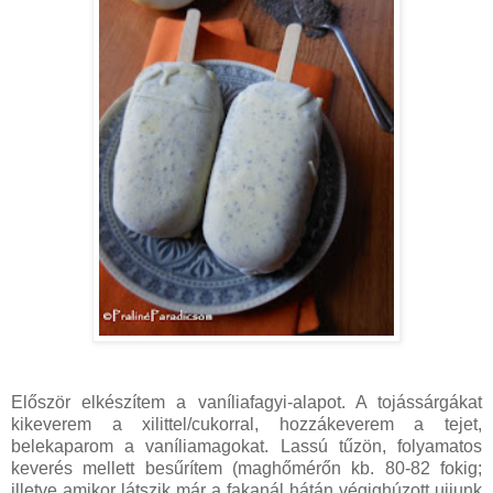
Először elkészítem a vaníliafagyi-alapot. A tojássárgákat
kikeverem a xilittel/cukorral, hozzákeverem a tejet,
belekaparom a vaníliamagokat. Lassú tűzön, folyamatos
keverés mellett besűrítem (maghőmérőn kb. 80-82 fokig;
illetve amikor látszik már a fakanál hátán végighúzott ujjunk