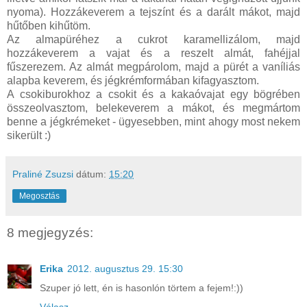
nyoma). Hozzákeverem a tejszínt és a darált mákot, majd
hűtőben kihűtöm.
Az almapüréhez a cukrot karamellizálom, majd
hozzákeverem a vajat és a reszelt almát, fahéjjal
fűszerezem. Az almát megpárolom, majd a pürét a vaníliás
alapba keverem, és jégkrémformában kifagyasztom.
A csokiburokhoz a csokit és a kakaóvajat egy bögrében
összeolvasztom, belekeverem a mákot, és megmártom
benne a jégkrémeket - ügyesebben, mint ahogy most nekem
sikerült :)
Praliné Zsuzsi
dátum:
15:20
Megosztás
8 megjegyzés:
Erika
2012. augusztus 29. 15:30
Szuper jó lett, én is hasonlón törtem a fejem!:))
Válasz