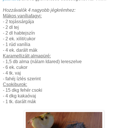
Hozzávalók 4 nagyobb jégkrémhez:
Mákos vaníliafagyi:
- 2 tojássárgája
- 2 dl tej
- 2 dl habtejszín
- 2 ek. xilit/cukor
- 1 rúd vanília
- 4 ek. darált mák
Karamellizált almapüré:
- 1,5 db alma (nálam Idared) lereszelve
- 6 ek. cukor
- 4 tk. vaj
- fahéj ízlés szerint
Csokiburok:
- 15 dkg fehér csoki
- 4 dkg kakaóvaj
- 1 tk. darált mák