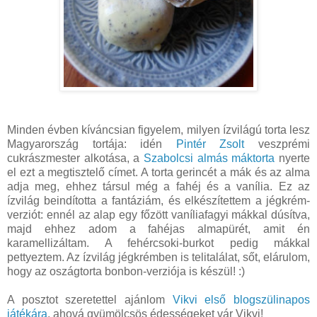
Minden évben kíváncsian figyelem, milyen ízvilágú torta lesz
Magyarország tortája: idén
Pintér Zsolt
veszprémi
cukrászmester alkotása, a
Szabolcsi almás máktorta
nyerte
el ezt a megtisztelő címet. A torta gerincét a mák és az alma
adja meg, ehhez társul még a fahéj és a vanília. Ez az
ízvilág beindította a fantáziám, és elkészítettem a jégkrém-
verziót: ennél az alap egy főzött vaníliafagyi mákkal dúsítva,
majd ehhez adom a fahéjas almapürét, amit én
karamellizáltam. A fehércsoki-burkot pedig mákkal
pettyeztem. Az ízvilág jégkrémben is telitalálat, sőt, elárulom,
hogy az oszágtorta bonbon-verziója is készül! :)
A posztot szeretettel ajánlom
Vikvi első blogszülinapos
játékára
, ahová gyümölcsös édességeket vár Vikvi!