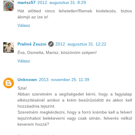
marisz57
2012. augusztus 31. 8:29
Hát előtted nincs lehetetlen!Remek kivitelezés, biztos
álomjó az íze is!
Válasz
Praliné Zsuzsi
2012. augusztus 31. 12:22
Éva, Gionetta, Marisz, köszönöm szépen!
Válasz
Unknown
2013. november 25. 11:39
Szia!
Abban szeretném a segítségedet kérni, hogy a fagyialap
elkészítésénél amikor a krém besűrűsödött és akkor kell
hozzáadnia tejszínt.
Szeretném megkérdezni, hogy a forró krémbe kell a felvert
tejszínhabot belekeverni vagy csak simán, felverés nélkül
keverem hozzá?