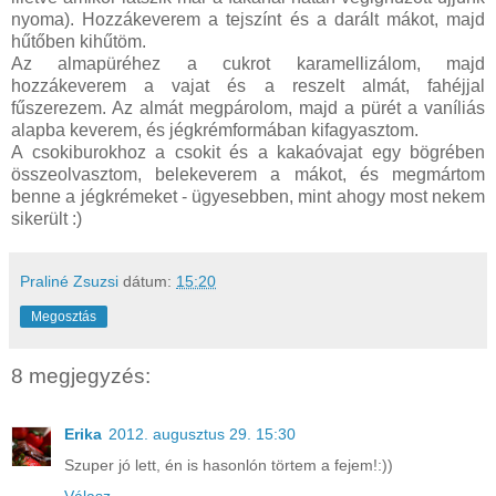
nyoma). Hozzákeverem a tejszínt és a darált mákot, majd
hűtőben kihűtöm.
Az almapüréhez a cukrot karamellizálom, majd
hozzákeverem a vajat és a reszelt almát, fahéjjal
fűszerezem. Az almát megpárolom, majd a pürét a vaníliás
alapba keverem, és jégkrémformában kifagyasztom.
A csokiburokhoz a csokit és a kakaóvajat egy bögrében
összeolvasztom, belekeverem a mákot, és megmártom
benne a jégkrémeket - ügyesebben, mint ahogy most nekem
sikerült :)
Praliné Zsuzsi
dátum:
15:20
Megosztás
8 megjegyzés:
Erika
2012. augusztus 29. 15:30
Szuper jó lett, én is hasonlón törtem a fejem!:))
Válasz