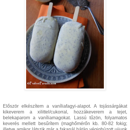
Először elkészítem a vaníliafagyi-alapot. A tojássárgákat
kikeverem a xilittel/cukorral, hozzákeverem a tejet,
belekaparom a vaníliamagokat. Lassú tűzön, folyamatos
keverés mellett besűrítem (maghőmérőn kb. 80-82 fokig;
illetve amikor látszik már a fakanál hátán végighúzott ujjunk