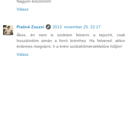
Nagyon köszönöm!
Válasz
Praliné Zsuzsi
2013. november 25. 22:17
Ákos, én nem is szoktam felverni a tejszínt, csak
hozzáöntöm simán a forró krémhez. Ha felvered, akkor
érdemes megvárni, h a krém szobahőmérsékletűre hűljön!
Válasz