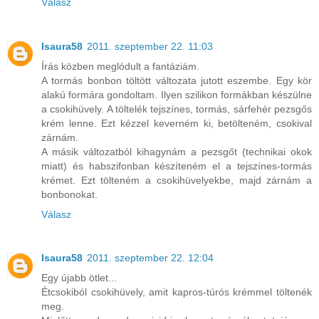
Válasz
Isaura58
2011. szeptember 22. 11:03
Írás közben meglódult a fantáziám.
A tormás bonbon töltött változata jutott eszembe. Egy kör
alakú formára gondoltam. Ilyen szilikon formákban készülne
a csokihüvely. A töltelék tejszínes, tormás, sárfehér pezsgős
krém lenne. Ezt kézzel keverném ki, betölteném, csokival
zárnám.
A másik változatból kihagynám a pezsgőt (technikai okok
miatt) és habszifonban készíteném el a tejszínes-tormás
krémet. Ezt tölteném a csokihüvelyekbe, majd zárnám a
bonbonokat.
Válasz
Isaura58
2011. szeptember 22. 12:04
Egy újabb ötlet...
Étcsokiból csokihüvely, amit kapros-túrós krémmel töltenék
meg.