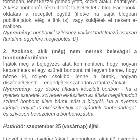
formában, lehet kézzel gömbölyített, kocka alakú, bármilyen.
A kész bonbonról készült fotót töltsétek fel a blog Facebook-
oldalára a recepttel együtt (illetve ha saját blogban
publikáljátok, elég a link is), vagy küldjétek el nekem e-
mailben.
Nyeremény:
bonbonkészítéshez valókat tartalmazó csomag
(tartalma egyelőre meglepetés :D)
2. Azoknak, akik (még) nem mernek belevágni a
bonbonkészítésbe:
Írjátok meg a bejegyzés alatt kommentben, hogy hogyan
képzelnétek el egy szüreti bonbont: mi legyen benne, hogy
nézne ki, milyen csokiból lenne a burok, hogyan
díszítenétek stb. - engedjétek szabadon a fantáziátokat!
Nyeremény:
egy doboz általam készített bonbon - ha a
nyertes szeretné, szívesen elkészítem az általa megálmodott
szüreti bonbont, illtve bármi mást a blogról. Ha a nyertes
igényli, együtt is elkészíthetjük az ajándék bonbonadagot,
és szívesen bevezetem a bonbonozásba.
Határidő:
szeptember 25 (vasárnap) éjfél.
Legyél a blog követője (akár Facebook-on, akár itt), gyere és