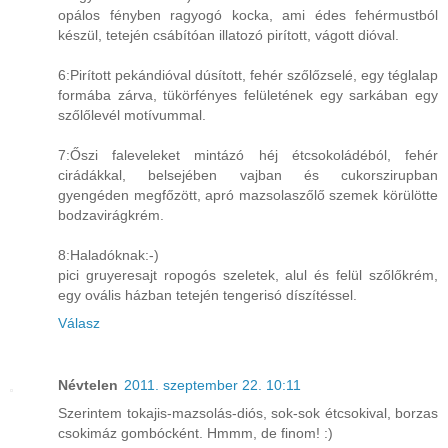
opálos fényben ragyogó kocka, ami édes fehérmustból
készül, tetején csábítóan illatozó pirított, vágott dióval.
6:Pirított pekándióval dúsított, fehér szőlőzselé, egy téglalap
formába zárva, tükörfényes felületének egy sarkában egy
szőlőlevél motívummal.
7:Őszi faleveleket mintázó héj étcsokoládéból, fehér
cirádákkal, belsejében vajban és cukorszirupban
gyengéden megfőzött, apró mazsolaszőlő szemek körülötte
bodzavirágkrém.
8:Haladóknak:-)
pici gruyeresajt ropogós szeletek, alul és felül szőlőkrém,
egy ovális házban tetején tengerisó díszítéssel.
Válasz
Névtelen
2011. szeptember 22. 10:11
Szerintem tokajis-mazsolás-diós, sok-sok étcsokival, borzas
csokimáz gombócként. Hmmm, de finom! :)