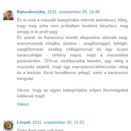
Katucikonyha,
2011. szeptember 25. 14:48
Én is csak a második kategóriába mernék jelentkezni, főleg,
hogy még soha nem próbáltam bonbont készíteni, meg
amúgy is te profi vagy.
Én szüret és Karácsony közötti állapotokat idéznék meg:
aranymazsola tokajiba áztatva - szegfűszeggel, fahéjjal,
szegfűborssal, esetleg csillagánizzsal és egy ici-pici
narancshéjjal - néhány napra, majd a mazsolákat
pürésíteném. 72%-os csokiburokba tenném, egy réteg a
mazsolás pépből, majd egy marcipános-fehércsokis réteg
és a lezárás. Kicsit forraltboros jellegű, ezért a karácsonyi
hangulat.
Várom, hogy az egyes kategóriákba milyen finomságokat
küldenek majd!
Válasz
Linyah
2011. szeptember 25. 21:01
Talán ilyen nem volt még: