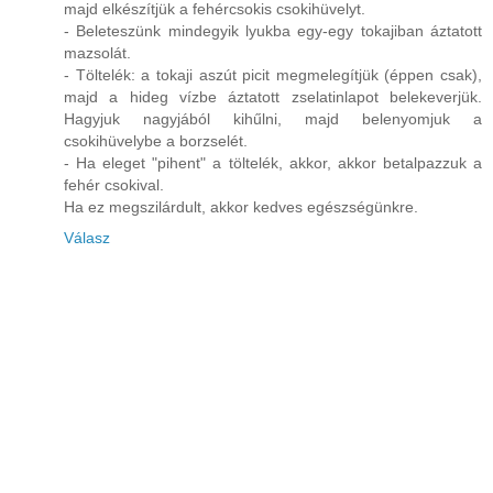
majd elkészítjük a fehércsokis csokihüvelyt.
- Beleteszünk mindegyik lyukba egy-egy tokajiban áztatott
mazsolát.
- Töltelék: a tokaji aszút picit megmelegítjük (éppen csak),
majd a hideg vízbe áztatott zselatinlapot belekeverjük.
Hagyjuk nagyjából kihűlni, majd belenyomjuk a
csokihüvelybe a borzselét.
- Ha eleget "pihent" a töltelék, akkor, akkor betalpazzuk a
fehér csokival.
Ha ez megszilárdult, akkor kedves egészségünkre.
Válasz