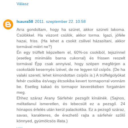
Válasz
Isaura58
2011. szeptember 22. 10:58
Arra gondoltam, hogy ha szüret, akkor szüreti lakoma.
Csülökkel. Ha viszont csülök, akkor torma. Igazi, jóféle
hazai, friss. (Ha lehet a csokit csilivel házasítani, akkor
tormával miért ne?)
Én egy trüffelt képzeltem el, 60%-os csokiból, tejszínnel
(esetleg minimális barna cukorral) és frissen reszelt
tormával Épp csak annyival, hogy szépen megférjen a
csokoládé kesernyés ízével, de ne legyen túl csípős. (De ha
valaki szereti, lehet kimondottan csípős is.) A trüffelgolyókat
fehér csokiba és/vagy étcsokiba kevert tormaporral vonnám
be. Esetleg kakaó és tormapor keverékében forgatnám
meg.
Ehhez száraz Arany Sárfehér pezsgőt kínálnék. (Sajnos,
méltatlanul ismeretlen, és lebecsült ez a pezsgő. 24
hónapos érlelés után kerül palackokba. Ez a pezsgő száraz,
savas, karakteres, de érezhető rajta a sárfehér szőlő
könnyed, gyümölcsös illata.)