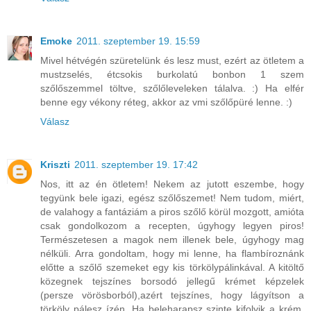
Emoke
2011. szeptember 19. 15:59
Mivel hétvégén szüretelünk és lesz must, ezért az ötletem a
mustzselés, étcsokis burkolatú bonbon 1 szem
szőlőszemmel töltve, szőlőleveleken tálalva. :) Ha elfér
benne egy vékony réteg, akkor az vmi szőlőpüré lenne. :)
Válasz
Kriszti
2011. szeptember 19. 17:42
Nos, itt az én ötletem! Nekem az jutott eszembe, hogy
tegyünk bele igazi, egész szőlőszemet! Nem tudom, miért,
de valahogy a fantáziám a piros szőlő körül mozgott, amióta
csak gondolkozom a recepten, úgyhogy legyen piros!
Természetesen a magok nem illenek bele, úgyhogy mag
nélküli. Arra gondoltam, hogy mi lenne, ha flambíroznánk
előtte a szőlő szemeket egy kis törkölypálinkával. A kitöltő
közegnek tejszínes borsodó jellegű krémet képzelek
(persze vörösborból),azért tejszínes, hogy lágyítson a
törköly pálesz ízén. Ha beleharapsz szinte kifolyik a krém,