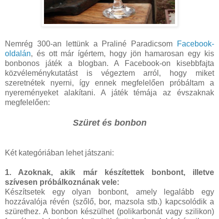
Nemrég 300-an lettünk a Praliné Paradicsom
Facebook-
oldalán
, és ott már ígértem, hogy jön hamarosan egy kis
bonbonos játék a blogban. A Facebook-on kisebbfajta
közvéleménykutatást is végeztem arról, hogy miket
szeretnétek nyerni, így ennek megfelelően próbáltam a
nyereményeket alakítani. A játék témája az évszaknak
megfelelően:
Szüret és bonbon
Két kategóriában lehet játszani:
1. Azoknak, akik már készítettek bonbont, illetve
szívesen próbálkoznának vele:
Készítsetek egy olyan bonbont, amely legalább egy
hozzávalója révén (szőlő, bor, mazsola stb.) kapcsolódik a
szürethez. A bonbon készülhet (polikarbonát vagy szilikon)