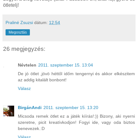
ötletelj!
Praliné Zsuzsi
dátum:
12:54
Megosztás
26 megjegyzés:
Névtelen
2011. szeptember 15. 13:04
De jó ötlet ,jövö héttől időm tengernyi és akkor elkészitem
az addig kitalált bonbont!
Válasz
BirgánAndi
2011. szeptember 15. 13:20
Micsoda remek ötlet ez a játék kíírás!:)) Bizony, aki nyerni
szeretne, picit kreatívkodjon! Fogyi ide, vagy oda biztos
benevezek.:D
Válasz