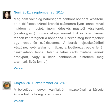
Noni
2011. szeptember 23. 20:14
Még nem volt elég bátorságom bonbont bonbont készíteni,
de a tökéletes szüreti kreáció számomra ilyen lenne: mivel
imádom a mustot, finom, édeskés mustból készítenék
(valahogyan..) mousse állagú krémet. Ezt és tejszínkémet
tennék két rétegben a bonbonba. Ezekbe még belerejtenék
egy roppanós szőlőszemet. A burok tejcsokoládéból
készülne, levél alakú formában, a levélerezet pedig fehér
csokoládéból lenne. Talán a fehér csoki mintába tennék
aranyport, vagy a kész bonbonokat hinteném meg
arannyal. Szép lenne:)
Válasz
Linyah
2011. szeptember 24. 2:40
A belsejében legyen vaníliakrém mazsolával, a külseje
étcsokiból, rajta egy szem dióval.
Válasz