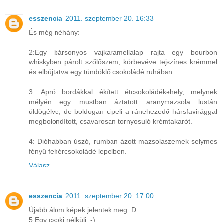
esszencia
2011. szeptember 20. 16:33
És még néhány:
2:Egy bársonyos vajkaramellalap rajta egy bourbon
whiskyben párolt szőlőszem, körbevéve tejszínes krémmel
és elbújtatva egy tündöklő csokoládé ruhában.
3: Apró bordákkal ékített étcsokoládékehely, melynek
mélyén egy mustban áztatott aranymazsola lustán
üldögélve, de boldogan cipeli a ránehezedő hársfavirággal
megbolondított, csavarosan tornyosuló krémtakarót.
4: Dióhabban úszó, rumban ázott mazsolaszemek selymes
fényű fehércsokoládé lepelben.
Válasz
esszencia
2011. szeptember 20. 17:00
Újabb álom képek jelentek meg :D
5:Egy csoki nélküli :-)