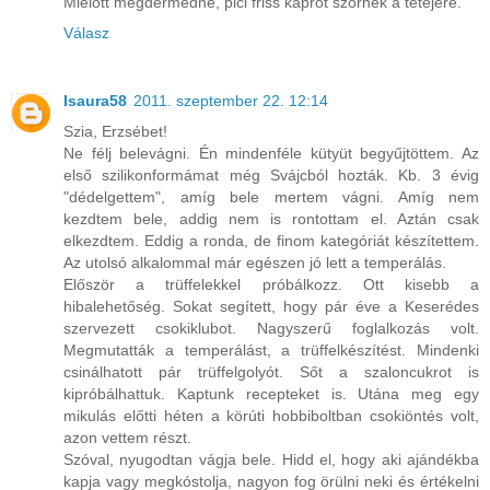
Mielőtt megdermedne, pici friss kaprot szórnék a tetejére.
Válasz
Isaura58
2011. szeptember 22. 12:14
Szia, Erzsébet!
Ne félj belevágni. Én mindenféle kütyüt begyűjtöttem. Az
első szilikonformámat még Svájcból hozták. Kb. 3 évig
"dédelgettem", amíg bele mertem vágni. Amíg nem
kezdtem bele, addig nem is rontottam el. Aztán csak
elkezdtem. Eddig a ronda, de finom kategóriát készítettem.
Az utolsó alkalommal már egészen jó lett a temperálás.
Először a trüffelekkel próbálkozz. Ott kisebb a
hibalehetőség. Sokat segített, hogy pár éve a Keserédes
szervezett csokiklubot. Nagyszerű foglalkozás volt.
Megmutatták a temperálást, a trüffelkészítést. Mindenki
csinálhatott pár trüffelgolyót. Sőt a szaloncukrot is
kipróbálhattuk. Kaptunk recepteket is. Utána meg egy
mikulás előtti héten a körúti hobbiboltban csokiöntés volt,
azon vettem részt.
Szóval, nyugodtan vágja bele. Hidd el, hogy aki ajándékba
kapja vagy megkóstolja, nagyon fog örülni neki és értékelni