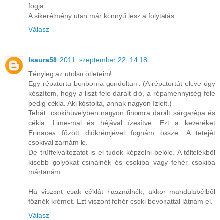
fogja.
A sikerélmény után már könnyű lesz a folytatás.
Válasz
Isaura58
2011. szeptember 22. 14:18
Tényleg az utolsó ötleteim!
Egy répatorta bonbonra gondoltam. (A répatortát eleve úgy
készítem, hogy a liszt fele darált dió, a répamennyiség fele
pedig cékla. Aki kóstolta, annak nagyon ízlett.)
Tehát: csokihüvelyben nagyon finomra darált sárgarépa és
cékla. Lime-mal és héjával ízesítve. Ezt a keveréket
Erinacea főzött diókrémjével fognám össze. A tetejét
csokival zárnám le.
De trüffelváltozatot is el tudok képzelni belőle. A töltelékből
kisebb golyókat csinálnék és csokiba vagy fehér csokiba
mártanám.
Ha viszont csak céklát használnék, akkor mandulabélből
főznék krémet. Ezt viszont fehér csoki bevonattal látnám el.
Válasz