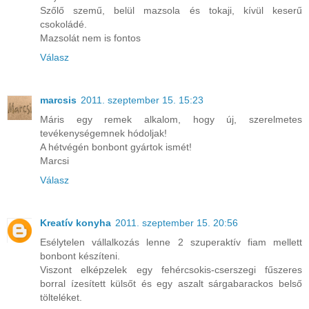
Szőlő szemű, belül mazsola és tokaji, kívül keserű
csokoládé.
Mazsolát nem is fontos
Válasz
marcsis
2011. szeptember 15. 15:23
Máris egy remek alkalom, hogy új, szerelmetes
tevékenységemnek hódoljak!
A hétvégén bonbont gyártok ismét!
Marcsi
Válasz
Kreatív konyha
2011. szeptember 15. 20:56
Esélytelen vállalkozás lenne 2 szuperaktív fiam mellett
bonbont készíteni.
Viszont elképzelek egy fehércsokis-cserszegi fűszeres
borral ízesített külsőt és egy aszalt sárgabarackos belső
tölteléket.