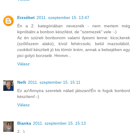
Erzsébet
2011. szeptember 15. 13:47
Én a 2. kategóriában neveznék - nem mertem még
kipróbálni a bonbon készítést, de "szemezek" vele :-)
Az én szüreti bonbonom valami ilyesmi lenne: kicsi,kerek
(szőlőszem alakú), kívül fehércsoki, belül mazsolából,
csokiból készített jó kis tömör krém, annak a belsejében egy
pici golyó borzselé. Hmmm...
Válasz
Nelli
2011. szeptember 15. 15:11
Ez az!Annyira szeretek nálad játszani!Én is fogok bonbont
készíteni!:-)
Válasz
Bianka
2011. szeptember 15. 15:13
2. :)