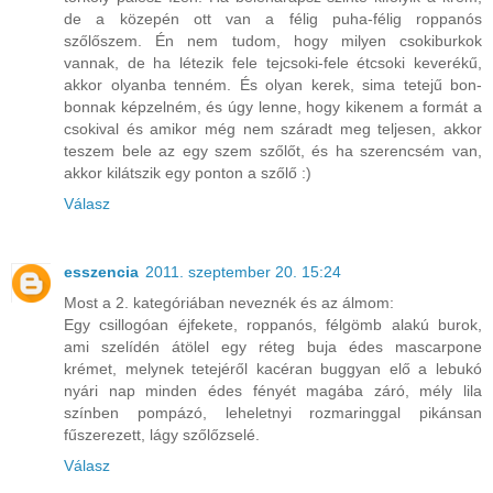
de a közepén ott van a félig puha-félig roppanós
szőlőszem. Én nem tudom, hogy milyen csokiburkok
vannak, de ha létezik fele tejcsoki-fele étcsoki keverékű,
akkor olyanba tenném. És olyan kerek, sima tetejű bon-
bonnak képzelném, és úgy lenne, hogy kikenem a formát a
csokival és amikor még nem száradt meg teljesen, akkor
teszem bele az egy szem szőlőt, és ha szerencsém van,
akkor kilátszik egy ponton a szőlő :)
Válasz
esszencia
2011. szeptember 20. 15:24
Most a 2. kategóriában neveznék és az álmom:
Egy csillogóan éjfekete, roppanós, félgömb alakú burok,
ami szelídén átölel egy réteg buja édes mascarpone
krémet, melynek tetejéről kacéran buggyan elő a lebukó
nyári nap minden édes fényét magába záró, mély lila
színben pompázó, leheletnyi rozmaringgal pikánsan
fűszerezett, lágy szőlőzselé.
Válasz