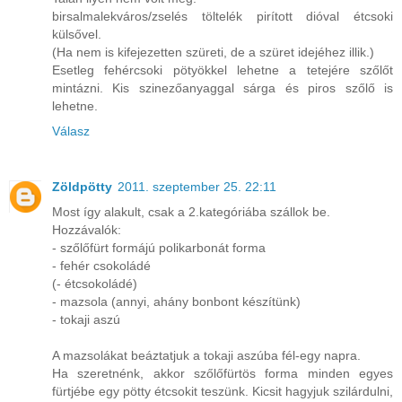
birsalmalekváros/zselés töltelék pirított dióval étcsoki
külsővel.
(Ha nem is kifejezetten szüreti, de a szüret idejéhez illik.)
Esetleg fehércsoki pötyökkel lehetne a tetejére szőlőt
mintázni. Kis szinezőanyaggal sárga és piros szőlő is
lehetne.
Válasz
Zöldpötty
2011. szeptember 25. 22:11
Most így alakult, csak a 2.kategóriába szállok be.
Hozzávalók:
- szőlőfürt formájú polikarbonát forma
- fehér csokoládé
(- étcsokoládé)
- mazsola (annyi, ahány bonbont készítünk)
- tokaji aszú
A mazsolákat beáztatjuk a tokaji aszúba fél-egy napra.
Ha szeretnénk, akkor szőlőfürtös forma minden egyes
fürtjébe egy pötty étcsokit teszünk. Kicsit hagyjuk szilárdulni,