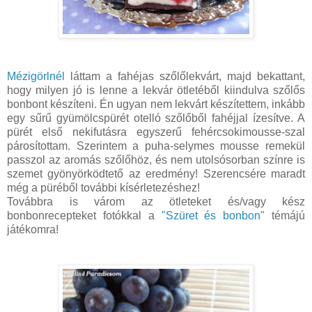
Mézigörlnél
láttam a fahéjas szőlőlekvárt, majd bekattant,
hogy milyen jó is lenne a lekvár ötletéből kiindulva szőlős
bonbont készíteni. Én ugyan nem lekvárt készítettem, inkább
egy sűrű gyümölcspürét otelló szőlőből fahéjjal ízesítve. A
pürét első nekifutásra egyszerű fehércsokimousse-szal
párosítottam. Szerintem a puha-selymes mousse remekül
passzol az aromás szőlőhöz, és nem utolsósorban színre is
szemet gyönyörködtető az eredmény! Szerencsére maradt
még a püréből további kísérletezéshez!
Továbbra is várom az ötleteket és/vagy kész
bonbonrecepteket fotókkal a
"Szüret és bonbon"
témájú
játékomra!