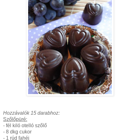
Hozzávalók 15 darabhoz:
Szőlőpüré:
- fél kiló otelló szőlő
- 8 dkg cukor
- 1 rúd fahéj