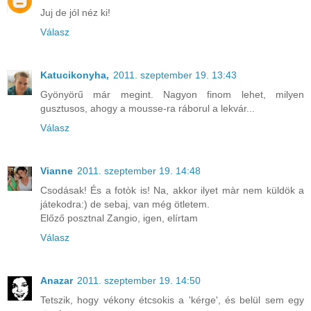
Juj de jól néz ki!
Válasz
Katucikonyha,
2011. szeptember 19. 13:43
Gyönyörű már megint. Nagyon finom lehet, milyen
gusztusos, ahogy a mousse-ra ráborul a lekvár...
Válasz
Vianne
2011. szeptember 19. 14:48
Csodásak! És a fotòk is! Na, akkor ilyet màr nem küldök a
játekodra:) de sebaj, van még ötletem.
Előző posztnal Zangio, igen, elírtam
Válasz
Anazar
2011. szeptember 19. 14:50
Tetszik, hogy vékony étcsokis a 'kérge', és belül sem egy