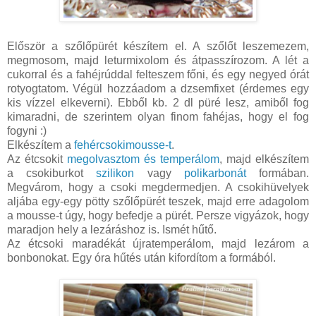
Először a szőlőpürét készítem el. A szőlőt leszemezem,
megmosom, majd leturmixolom és átpasszírozom. A lét a
cukorral és a fahéjrúddal felteszem főni, és egy negyed órát
rotyogtatom. Végül hozzáadom a dzsemfixet (érdemes egy
kis vízzel elkeverni). Ebből kb. 2 dl püré lesz, amiből fog
kimaradni, de szerintem olyan finom fahéjas, hogy el fog
fogyni :)
Elkészítem a
fehércsokimousse-t
.
Az étcsokit
megolvasztom és temperálom
, majd elkészítem
a csokiburkot
szilikon
vagy
polikarbonát
formában.
Megvárom, hogy a csoki megdermedjen. A csokihüvelyek
aljába egy-egy pötty szőlőpürét teszek, majd erre adagolom
a mousse-t úgy, hogy befedje a pürét. Persze vigyázok, hogy
maradjon hely a lezáráshoz is. Ismét hűtő.
Az étcsoki maradékát újratemperálom, majd lezárom a
bonbonokat. Egy óra hűtés után kifordítom a formából.