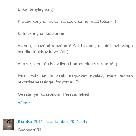
Erika, tényleg az :)
Kreatív konyha, nekem a szőlő színe miatt tetszik :)
Katucikonyha, köszönöm!
Vianne, köszönöm szépen! Azt hiszem, a fotók színvilága
mindkettőnkhöz közel áll :)
Anazar, igen, én is az ilyen bonbonokat szeretem! :)
Icus, már én is csak nagyokat nyelek, mert tegnap
rekordsebességgel fogyott el :D
Gesztenye, köszönöm! Persze, lehet!
Válasz
Bianka
2011. szeptember 20. 15:47
Gyönyörűűű