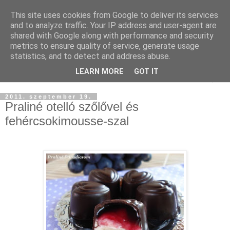
This site uses cookies from Google to deliver its services
and to analyze traffic. Your IP address and user-agent are
shared with Google along with performance and security
metrics to ensure quality of service, generate usage
statistics, and to detect and address abuse.
LEARN MORE
GOT IT
▼
2011. szeptember 19.
Praliné otelló szőlővel és
fehércsokimousse-szal