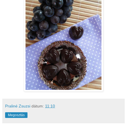
Praliné Zsuzsi
dátum:
11:10
Megosztás