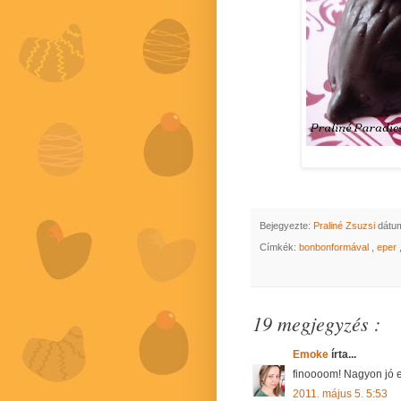
Bejegyezte:
Praliné Zsuzsi
dátu
Címkék:
bonbonformával
,
eper
19 megjegyzés :
Emoke
írta...
finoooom! Nagyon jó e
2011. május 5. 5:53