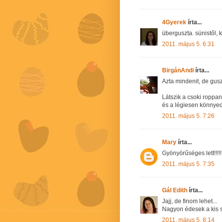
4Gyerek
írta...
überguszta. sünistől, 
2011. május 5. 6:31
BirgánAndi
írta...
Azta mindenit, de gusz
Látszik a csoki roppan
és a légiesen könnyed 
2011. május 5. 7:26
Mary
írta...
Gyönyörűséges lett!!!!!!
2011. május 5. 7:35
Gál Edith
írta...
Jajj, de finom lehet...
Nagyon édesek a kis sü
2011. május 5. 8:14