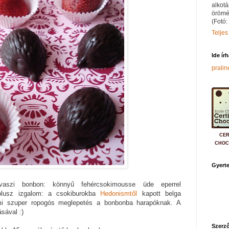
alkotá
örömé
(Fotó:
Teljes
Ide ír
prali
CER
CHOC
Gyerte
avaszi bonbon: könnyű fehércsokimousse üde eperrel
plusz izgalom: a csokiburokba
Hedonismtől
kapott belga
 ami szuper ropogós meglepetés a bonbonba harapóknak. A
sával :)
Szerző