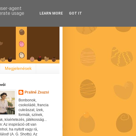
 user-agent
nerate usage
LEARN MORE
GOT IT
Megjelenések
ról
Praliné Zsuzsi
Bonbonok,
csokoládé, francia
cukrászat, ízek,
formák, színek,
ák, kísérletezés, játékosság...
: Az inspiráció ott van
hol, ha nyitott vagy rá,
álod! (A. G. Shotts). Az