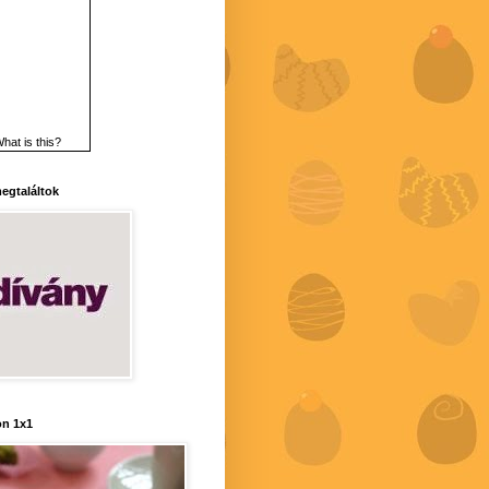
hat is this?
 megtaláltok
n 1x1