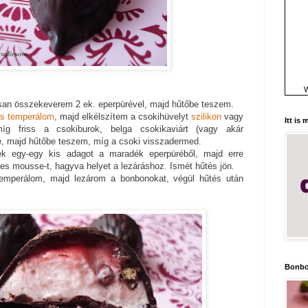
W
san összekeverem 2 ek. eperpürével, majd hűtőbe teszem.
s temperálom
, majd elkélszítem a csokihüvelyt
szilikon
vagy
Itt is
íg friss a csokiburok, belga csokikaviárt (vagy akár
e, majd hűtőbe teszem, míg a csoki visszadermed.
ek egy-egy kis adagot a maradék eperpüréből, majd erre
s mousse-t, hagyva helyet a lezáráshoz. Ismét hűtés jön.
temperálom, majd lezárom a bonbonokat, végül hűtés után
Bonbo