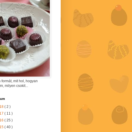
 formát, mit hol, hogyan
am, milyen csokit...
vum
18
( 2 )
17
( 11 )
16
( 25 )
15
( 40 )