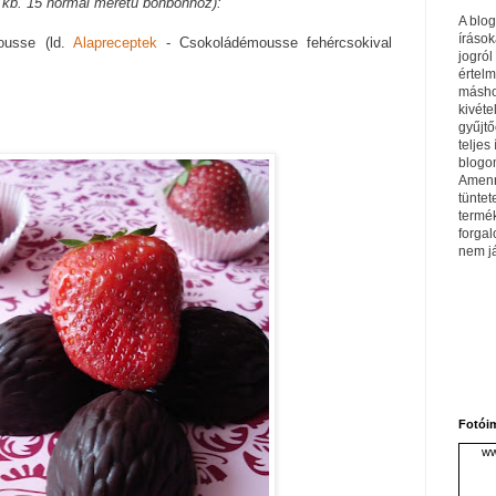
 kb. 15 normál méretű bonbonhoz):
A blo
írások
ousse (ld.
Alapreceptek
- Csokoládémousse fehércsokival
jogról
értel
máshol
kivéte
gyűjtő
teljes 
blogom
Amenn
tüntet
termé
forga
nem j
Fotói
ww