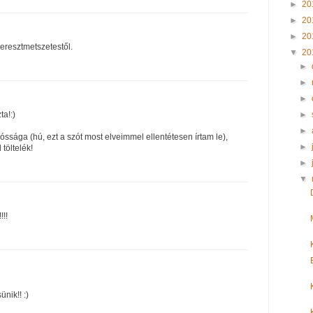
►
20
►
20
►
20
keresztmetszetestől.
▼
20
►
►
►
►
ta!:)
►
óssága (hú, ezt a szót most elveimmel ellentétesen írtam le),
►
töltelék!
►
▼
!!!
nik!! :)