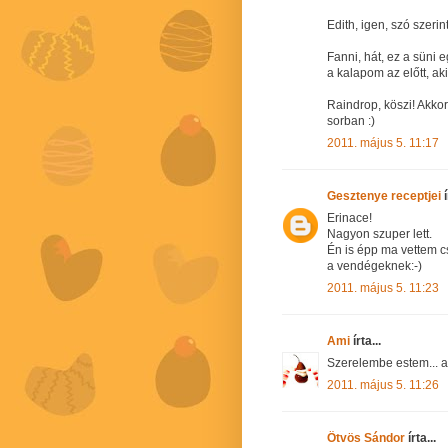
Edith, igen, szó szerin
Fanni, hát, ez a süni
a kalapom az előtt, ak
Raindrop, köszi! Akko
sorban :)
2011. május 5. 11:17
Gesztenye receptjei
í
Erinace!
Nagyon szuper lett.
Én is épp ma vettem cs
a vendégeknek:-)
2011. május 5. 11:23
Ami
írta...
Szerelembe estem... a
2011. május 5. 11:26
Ötvös Sándor
írta...