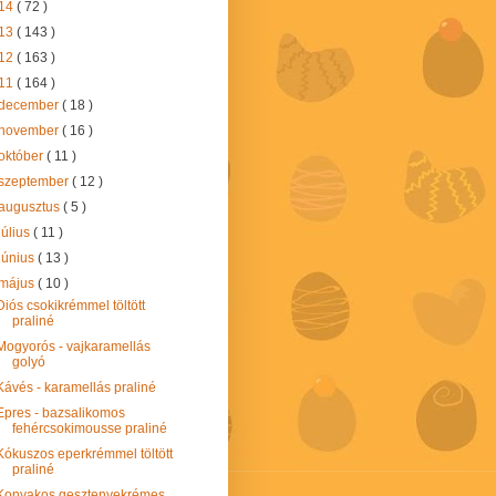
14
( 72 )
13
( 143 )
12
( 163 )
11
( 164 )
december
( 18 )
november
( 16 )
október
( 11 )
szeptember
( 12 )
augusztus
( 5 )
július
( 11 )
június
( 13 )
május
( 10 )
Diós csokikrémmel töltött
praliné
Mogyorós - vajkaramellás
golyó
Kávés - karamellás praliné
Epres - bazsalikomos
fehércsokimousse praliné
Kókuszos eperkrémmel töltött
praliné
Konyakos gesztenyekrémes