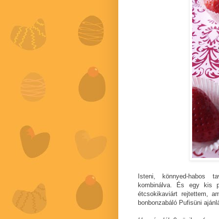
Isteni, könnyed-habos t
kombinálva. És egy kis 
étcsokikaviárt rejtettem,
bonbonzabáló Pufisüni ajánlá