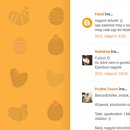
Fanni
írta...
nagyon tetszik! :))
úgy pakolod meg a sün
meg csak egy kis falatn
2011. május 5. 8:29
Raindrop
írta...
Csúcs! :D
Az ízére nem is gondol
Eperbuzi vagyok.
2011. május 5. 10:24
Praliné Zsuzsi
írta...
Bence/Emőke, örülök, h
4Gyerek, köszönöm s
Tatin, igyekeztem :) Mé
oldalon :))
Mary, nagyon köszönö