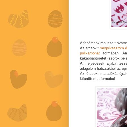
A fehércsokimousse-t óvato
Az étcsokit
megolvasztom é
polikarbonát
formában. Am
kakaóbabtöretet) szórok bel
A mélyedések aljába tesz
adagolom habzsákból az epre
Az étcsoki maradékát újra
kifordítom a formából.