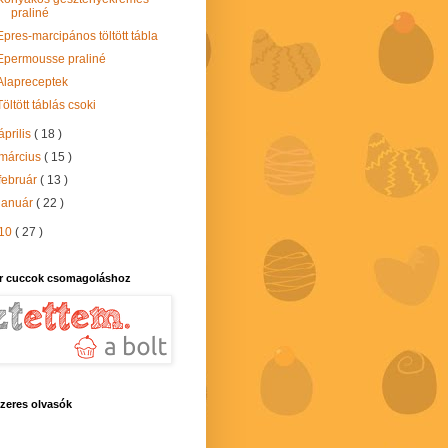
praliné
Epres-marcipános töltött tábla
Epermousse praliné
Alapreceptek
Töltött táblás csoki
április
( 18 )
március
( 15 )
február
( 13 )
január
( 22 )
10
( 27 )
r cuccok csomagoláshoz
zeres olvasók