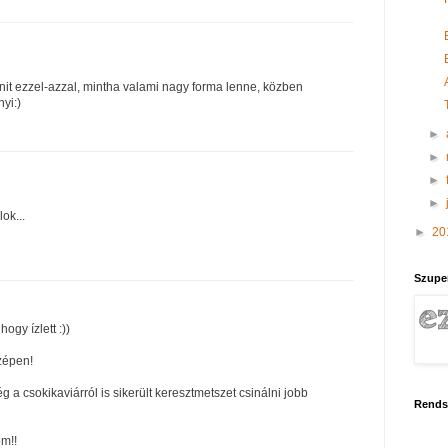
it ezzel-azzal, mintha valami nagy forma lenne, közben
yi:)
►
►
►
►
ok...
►
20
Szupe
ogy ízlett :))
zépen!
g a csokikaviárról is sikerült keresztmetszet csinálni jobb
Rends
m!!