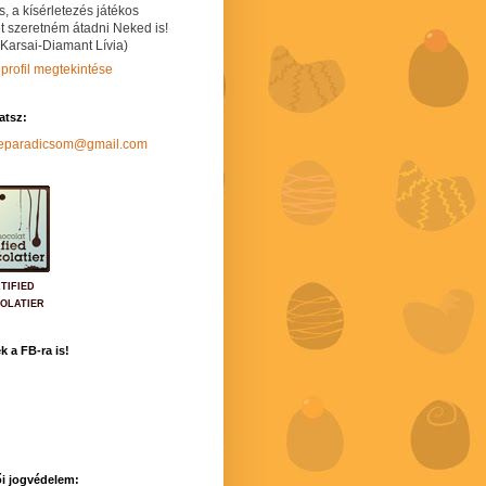
s, a kísérletezés játékos
t szeretném átadni Neked is!
 Karsai-Diamant Lívia)
 profil megtekintése
hatsz:
neparadicsom@gmail.com
TIFIED
OLATIER
k a FB-ra is!
i jogvédelem: