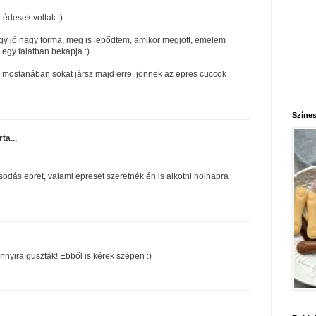
t édesek voltak :)
 egy jó nagy forma, meg is lepődtem, amikor megjött, emelem
i egy falatban bekapja :)
r mostanában sokat jársz majd erre, jönnek az epres cuccok
Színes
rta...
odás epret, valami epreset szeretnék én is alkotni holnapra
nnyira guszták! Ebből is kérek szépen :)