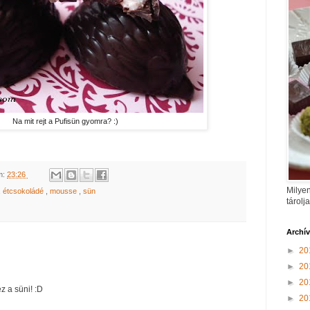
Na mit rejt a Pufisün gyomra? :)
m:
23:26
Milyen
,
étcsokoládé
,
mousse
,
sün
tárolj
Archí
►
20
►
20
►
20
z a süni! :D
►
20