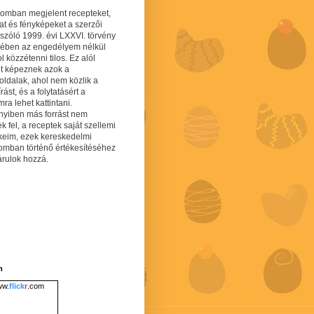
gomban megjelent recepteket,
at és fényképeket a szerzői
 szóló 1999. évi LXXVI. törvény
mében az engedélyem nélkül
 közzétenni tilos. Ez alól
lt képeznek azok a
oldalak, ahol nem közlik a
írást, és a folytatásért a
ra lehet kattintani.
yiben más forrást nem
ek fel, a receptek saját szellemi
keim, ezek kereskedelmi
lomban történő értékesítéséhez
árulok hozzá.
m
w.
flick
r
.com