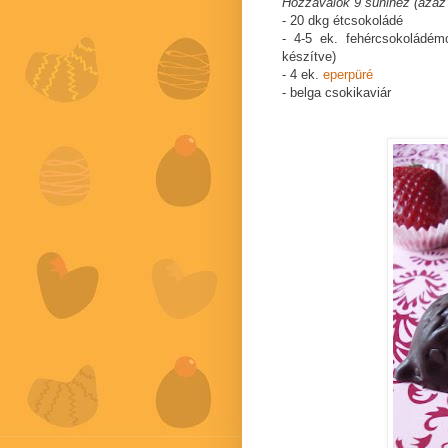
Hozzávalók 9 sünihez (azaz
- 20 dkg étcsokoládé
- 4-5 ek. fehércsokoládém
készítve)
- 4 ek.
eperpüré
- belga csokikaviár