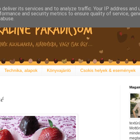
deliver its services and to analyze traffic. Your IP address and
formance and security metrics to ensure quality of service, ge
 abuse.
Technika, alapok
Könyvajánló
Csokis helyek & események
Magam
né
textúr
Mottóm
minden
megtal