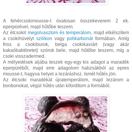
A fehércsokimousse-t óvatosan összekeverem 2 ek.
eperpürével, majd hűtőbe teszem.
Az étcsokit
megolvasztom és temperálom
, majd elkélszítem
a csokihüvelyt
szilikon
vagy
polikarbonát
formában. Amíg
friss a csokiburok, belga csokikaviárt (vagy akár
kakaóbabtöretet) szórok bele, majd hűtőbe teszem, míg a
csoki visszadermed.
A mélyedések aljába teszek egy-egy kis adagot a maradék
eperpüréből, majd erre adagolom habzsákból az epres
mousse-t, hagyva helyet a lezáráshoz. Ismét hűtés jön.
Az étcsoki maradékát újratemperálom, majd lezárom a
bonbonokat, végül hűtés után kifordítom a formából.