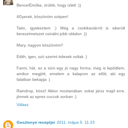
Bence/Emőke, örülök, hogy ízlett :))
4Gyerek, köszönöm szépen!
Tatin, igyekeztem :) Még a csokikaviárról is sikerült
keresztmetszet csinálni jobb oldalon :))
Mary, nagyon köszönöm!!
Edith, igen, szó szerint édesek voltak :)
Fanni, hát, ez a süni egy jó nagy forma, meg is lepődtem,
amikor megjött, emelem a kalapom az előtt, aki egy
falatban bekapja :)
Raindrop, köszi! Akkor mostanában sokat jársz majd erre,
jönnek az epres cuccok sorban :)
Válasz
Gesztenye receptjei
2011. május 5. 11:23