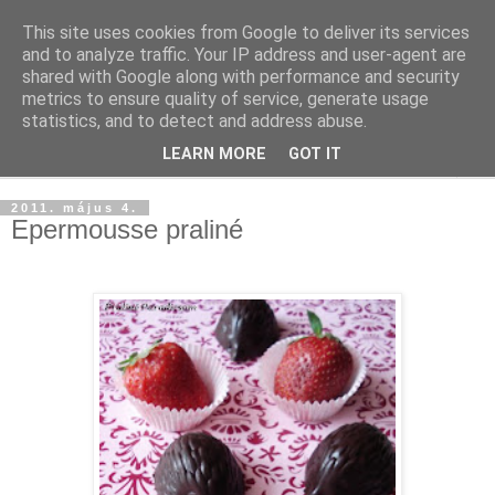
This site uses cookies from Google to deliver its services
and to analyze traffic. Your IP address and user-agent are
shared with Google along with performance and security
metrics to ensure quality of service, generate usage
statistics, and to detect and address abuse.
LEARN MORE
GOT IT
▼
2011. május 4.
Epermousse praliné