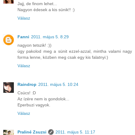
Jajj, de finom lehet...
Nagyon édesek a kis sünik!! :)
Válasz
Fanni
2011. május 5. 8:29
nagyon tetszik! :))
úgy pakolod meg a sünit ezzel-azzal, mintha valami nagy
forma lenne, közben meg csak egy kis falatnyi:)
Válasz
Raindrop
2011. május 5. 10:24
Csúcs! :D
Az ízére nem is gondolok...
Eperbuzi vagyok.
Válasz
Praliné Zsuzsi
2011. május 5. 11:17