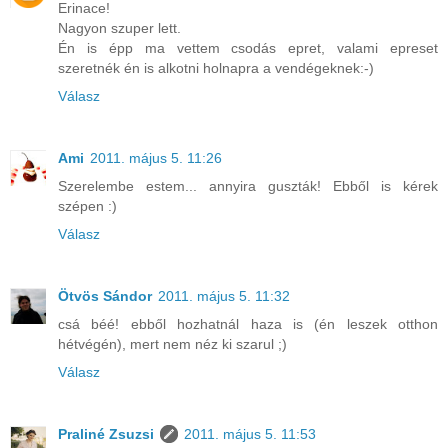
Erinace!
Nagyon szuper lett.
Én is épp ma vettem csodás epret, valami epreset
szeretnék én is alkotni holnapra a vendégeknek:-)
Válasz
Ami
2011. május 5. 11:26
Szerelembe estem... annyira guszták! Ebből is kérek
szépen :)
Válasz
Ötvös Sándor
2011. május 5. 11:32
csá béé! ebből hozhatnál haza is (én leszek otthon
hétvégén), mert nem néz ki szarul ;)
Válasz
Praliné Zsuzsi
2011. május 5. 11:53