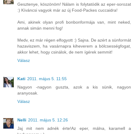
Gesztenye, köszönöm! Nálam is folytatódik az eper-sorozat
:) Kíváncsi vagyok már az új Food-Packes cuccaidra!
Ami, akinek olyan profi bonbonformája van, mint neked,
annak simán menni fog!
Medv, ez már régen elfogyott :) Sajna. De azért a sünformát
hazaviszem, ha vasárnapra kiheverem a bölcsességfogat,
akkor lehet, hogy csinálok, de nem ígérek semmit!
Válasz
Kati
2011. május 5. 11:55
Nagyon -nagyon guszta, azok a kis sünik, nagyon
aranyosak.
Válasz
Nelli
2011. május 5. 12:26
Jaj mit nem adnék érte!Az eper, málna, karamell a