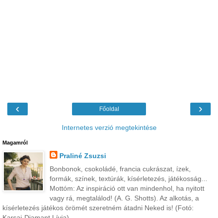
‹
›
Főoldal
Internetes verzió megtekintése
Magamról
Praliné Zsuzsi
Bonbonok, csokoládé, francia cukrászat, ízek,
formák, színek, textúrák, kísérletezés, játékosság...
Mottóm: Az inspiráció ott van mindenhol, ha nyitott
vagy rá, megtalálod! (A. G. Shotts). Az alkotás, a
kísérletezés játékos örömét szeretném átadni Neked is! (Fotó:
Karsai-Diamant Lívia)