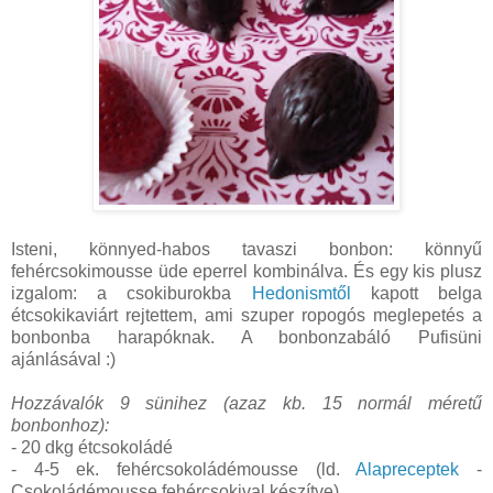
Isteni, könnyed-habos tavaszi bonbon: könnyű
fehércsokimousse üde eperrel kombinálva. És egy kis plusz
izgalom: a csokiburokba
Hedonismtől
kapott belga
étcsokikaviárt rejtettem, ami szuper ropogós meglepetés a
bonbonba harapóknak. A bonbonzabáló Pufisüni
ajánlásával :)
Hozzávalók 9 sünihez (azaz kb. 15 normál méretű
bonbonhoz):
- 20 dkg étcsokoládé
- 4-5 ek. fehércsokoládémousse (ld.
Alapreceptek
-
Csokoládémousse fehércsokival készítve)