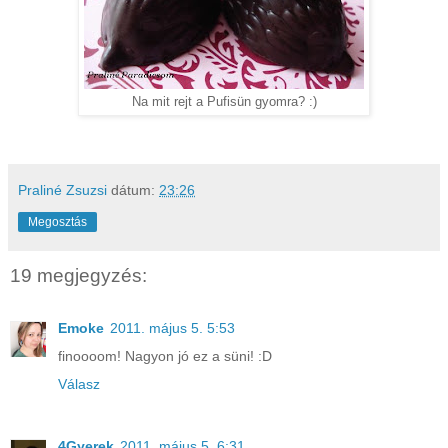
Na mit rejt a Pufisün gyomra? :)
Praliné Zsuzsi
dátum:
23:26
Megosztás
19 megjegyzés:
Emoke
2011. május 5. 5:53
finoooom! Nagyon jó ez a süni! :D
Válasz
4Gyerek
2011. május 5. 6:31