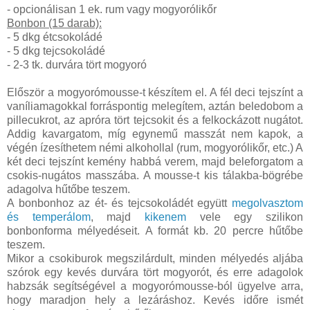
- opcionálisan 1 ek. rum vagy mogyorólikőr
Bonbon (15 darab):
- 5 dkg étcsokoládé
- 5 dkg tejcsokoládé
- 2-3 tk. durvára tört mogyoró
Először a mogyorómousse-t készítem el. A fél deci tejszínt a
vaníliamagokkal forráspontig melegítem, aztán beledobom a
pillecukrot, az apróra tört tejcsokit és a felkockázott nugátot.
Addig kavargatom, míg egynemű masszát nem kapok, a
végén ízesíthetem némi alkohollal (rum, mogyorólikőr, etc.) A
két deci tejszínt kemény habbá verem, majd beleforgatom a
csokis-nugátos masszába. A mousse-t kis tálakba-bögrébe
adagolva hűtőbe teszem.
A bonbonhoz az ét- és tejcsokoládét együtt
megolvasztom
és temperálom
, majd
kikenem
vele egy szilikon
bonbonforma mélyedéseit. A formát kb. 20 percre hűtőbe
teszem.
Mikor a csokiburok megszilárdult, minden mélyedés aljába
szórok egy kevés durvára tört mogyorót, és erre adagolok
habzsák segítségével a mogyorómousse-ból ügyelve arra,
hogy maradjon hely a lezáráshoz. Kevés időre ismét