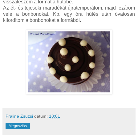
visszateszem a formát a hűtőbe.
Az ét- és tejcsoki maradékát újratemperálom, majd lezárom
vele a bonbonokat. Kb. egy óra hűtés után óvatosan
kifordítom a bonbonokat a formából.
Praliné Zsuzsi
dátum:
18:01
Megosztás