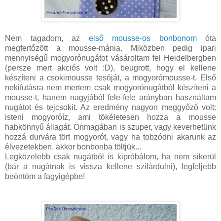
Nem tagadom, az
első mousse-os bonbonom
óta
megfertőzött a mousse-mánia. Miközben pedig ipari
mennyiségű mogyorónugátot vásároltam fel Heidelbergben
(persze mert akciós volt :D), beugrott, hogy el kellene
készíteni a csokimousse tesóját, a mogyorómousse-t. Első
nekifutásra nem mertem csak mogyorónugátból készíteni a
mousse-t, hanem nagyjából fele-fele arányban használtam
nugátot és tejcsokit. Az eredmény nagyon meggyőző volt:
isteni mogyoróíz, ami tökéletesen hozza a mousse
habkönnyű állagát. Önmagában is szuper, vagy keverhetünk
hozzá durvára tört mogyorót, vagy ha tobzódni akarunk az
élvezetekben, akkor bonbonba töltjük...
Legközelebb csak nugátból is kipróbálom, ha nem sikerül
(bár a nugátnak is vissza kellene szilárdulni), legfeljebb
beöntöm a fagyigépbe!