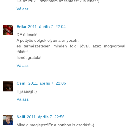
De az izük... szerintem az fantasztikus lehet :)
Válasz
Erika
2011. április 7. 22:04
DE édesek!
A pöttyös dolgok olyan aranyosak ,
és természetesen minden földi jóval, azaz mogyoróval
töltött!
Ismét gratula!
Válasz
Csirli
2011. április 7. 22:06
Hjjaaaajj! :)
Válasz
Nelli
2011. április 7. 22:56
Mindig meglepsz!Ez a bonbon is csodás!:-)