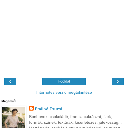
‹
›
Főoldal
Internetes verzió megtekintése
Magamról
Praliné Zsuzsi
Bonbonok, csokoládé, francia cukrászat, ízek,
formák, színek, textúrák, kísérletezés, játékosság...