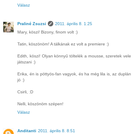
Válasz
Praliné Zsuzsi
2011. április 8. 1:25
Mary, köszi! Bizony, finom volt :)
Tatin, köszönöm! A tálkának ez volt a premiere :)
Edith, köszi! Olyan könnyű töltelék a mousse, szeretek vele
játszani :)
Erika, én is pöttyös-fan vagyok, és ha még lila is, az duplán
jó :)
Csirli, :D
Nelli, köszönöm szépen!
Válasz
Anditanti
2011. április 8. 8:51