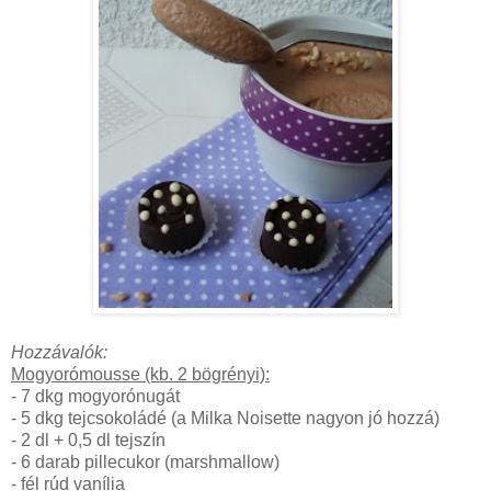
Hozzávalók:
Mogyorómousse (kb. 2 bögrényi):
- 7 dkg mogyorónugát
- 5 dkg tejcsokoládé (a Milka Noisette nagyon jó hozzá)
- 2 dl + 0,5 dl tejszín
- 6 darab pillecukor (marshmallow)
- fél rúd vanília