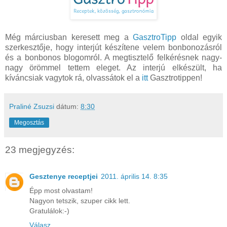
Még márciusban keresett meg a
GasztroTipp
oldal egyik
szerkesztője, hogy interjút készítene velem bonbonozásról
és a bonbonos blogomról. A megtisztelő felkérésnek nagy-
nagy örömmel tettem eleget. Az interjú elkészült, ha
kíváncsiak vagytok rá, olvassátok el a
itt
Gasztrotippen!
Praliné Zsuzsi
dátum:
8:30
Megosztás
23 megjegyzés:
Gesztenye receptjei
2011. április 14. 8:35
Épp most olvastam!
Nagyon tetszik, szuper cikk lett.
Gratulálok:-)
Válasz