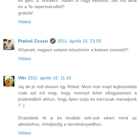
és igen, a "snickers" nálam is nagy kedvenc, bár hol állok
én a Te repertoárodtól?
gratula!
Válasz
Praliné Zsuzsi
2011. április 15. 23:55
4Gyerek, nagyon szépen köszönöm a kedves szavaid!!!
Válasz
Viki
2011. április 16. 11:16
Jaj de jó volt olvasni így Rólad. Most már majd legközelebb
csak azt írd meg, hogy mennyit lehet elfogyasztani a
pralinéidból ahhoz, hogy ilyen szép és karcsúak maradjunk
? :)
Gratulálok itt is és további sok-sok sikert mind az
alkotáshoz, mindpedig a tanulmányaidhoz.
Válasz