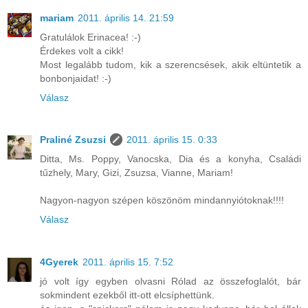
mariam
2011. április 14. 21:59
Gratulálok Erinacea! :-)
Érdekes volt a cikk!
Most legalább tudom, kik a szerencsések, akik eltüntetik a
bonbonjaidat! :-)
Válasz
Praliné Zsuzsi
2011. április 15. 0:33
Ditta, Ms. Poppy, Vanocska, Dia és a konyha, Családi
tűzhely, Mary, Gizi, Zsuzsa, Vianne, Mariam!
Nagyon-nagyon szépen köszönöm mindannyiótoknak!!!!
Válasz
4Gyerek
2011. április 15. 7:52
jó volt így egyben olvasni Rólad az összefoglalót, bár
sokmindent ezekből itt-ott elcsíphettünk.