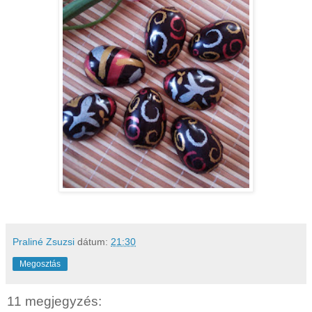
Praliné Zsuzsi
dátum:
21:30
Megosztás
11 megjegyzés: