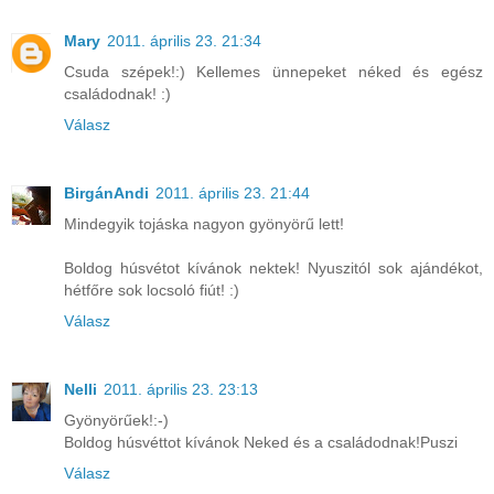
Mary
2011. április 23. 21:34
Csuda szépek!:) Kellemes ünnepeket néked és egész
családodnak! :)
Válasz
BirgánAndi
2011. április 23. 21:44
Mindegyik tojáska nagyon gyönyörű lett!
Boldog húsvétot kívánok nektek! Nyuszitól sok ajándékot,
hétfőre sok locsoló fiút! :)
Válasz
Nelli
2011. április 23. 23:13
Gyönyörűek!:-)
Boldog húsvéttot kívánok Neked és a családodnak!Puszi
Válasz