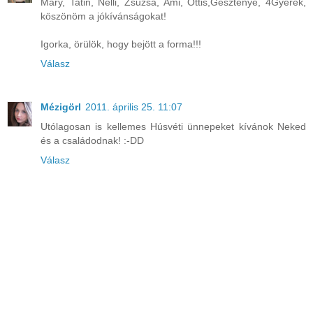
Mary, Tatin, Nelli, Zsuzsa, Ami, Ottis,Gesztenye, 4Gyerek,
köszönöm a jókívánságokat!
Igorka, örülök, hogy bejött a forma!!!
Válasz
Mézigörl
2011. április 25. 11:07
Utólagosan is kellemes Húsvéti ünnepeket kívánok Neked
és a családodnak! :-DD
Válasz