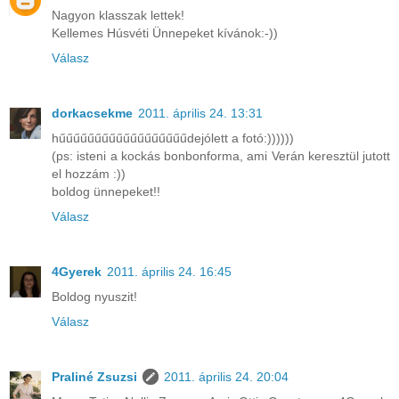
Nagyon klasszak lettek!
Kellemes Húsvéti Ünnepeket kívánok:-))
Válasz
dorkacsekme
2011. április 24. 13:31
hűűűűűűűűűűűűűűűűűűdejólett a fotó:))))))
(ps: isteni a kockás bonbonforma, ami Verán keresztül jutott
el hozzám :))
boldog ünnepeket!!
Válasz
4Gyerek
2011. április 24. 16:45
Boldog nyuszit!
Válasz
Praliné Zsuzsi
2011. április 24. 20:04