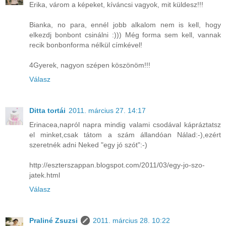
Erika, várom a képeket, kíváncsi vagyok, mit küldesz!!!
Bianka, no para, ennél jobb alkalom nem is kell, hogy
elkezdj bonbont csinálni :))) Még forma sem kell, vannak
recik bonbonforma nélkül címkével!
4Gyerek, nagyon szépen köszönöm!!!
Válasz
Ditta tortái
2011. március 27. 14:17
Erinacea,napról napra mindig valami csodával kápráztatsz
el minket,csak tátom a szám állandóan Nálad:-),ezért
szeretnék adni Neked "egy jó szót":-)
http://eszterszappan.blogspot.com/2011/03/egy-jo-szo-
jatek.html
Válasz
Praliné Zsuzsi
2011. március 28. 10:22