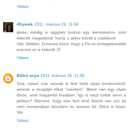
Válasz
4Gyerek
2011. március 26. 11:04
jéééé, mindig is vágytam (volna) egy ikertestvérre. mint
kiderült, megadatott. hurrá. s akkor bővült a családunk.
Üdv Vikikém, Erinacea köszi, hogy a Fb-os emlegetéseddel
ezennel ez is kiderült :D
Válasz
Bálint anya
2011. március 26. 11:06
Szia, nálam már vannak is fent fotók olyan bonbonokról,
aminek a receptjét tőled "csentem". Illetve van egy olyan
dínós, amit magamtól kreáltam. Így is részt tudok venni a
játékon? Mármint, hogy már fent lévő fotóról van szó és
nem mostanában készítem és teszem fel. Előre is köszi,
Viki
Válasz