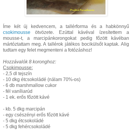
Íme két új kedvencem, a tallérforma és a habkönnyű
csokimousse
ötvözete. Ezúttal kávéval ízesítettem a
mousse-t, a marcipánkorongokat pedig főzött kávéban
mártóztattam meg. A tallérok játékos bocikülsőt kaptak. Alig
tudtam egy felet megmenteni a fotózáshoz!
Hozzávalók 8 koronghoz:
Csokimousse:
- 2,5 dl tejszín
- 10 dkg étcsokoládé (nálam 70%-os)
- 6 db marshmallow cukor
- fél vaníliarúd
- 1 ek. erős főzött kávé
- kb. 5 dkg marcipán
- egy csészényi erős főzött kávé
- 5 dkg étcsokoládé
- 5 dkg fehércsokoládé