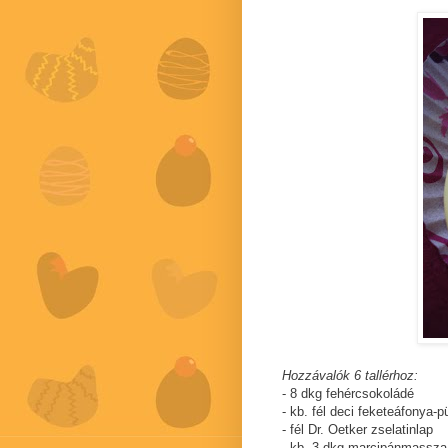
Hozzávalók 6 tallérhoz:
- 8 dkg fehércsokoládé
- kb. fél deci feketeáfonya-p
- fél Dr. Oetker zselatinlap
- kb. 3 dkg marcipánmassza