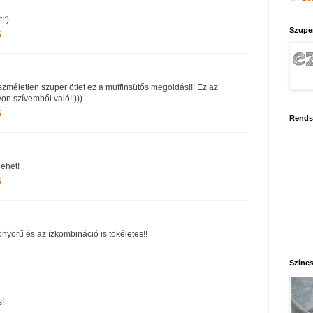
!:)
Szupe
5
zméletlen szuper ötlet ez a muffinsütős megoldás!!! Ez az
on szívemből való!:)))
5
Rends
lehet!
5
nyörű és az ízkombináció is tökéletes!!
1
Színes
s!