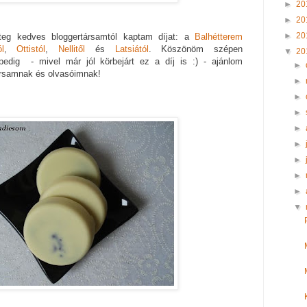
►
20
►
20
►
20
teg kedves bloggertársamtól kaptam díjat: a
Balhétterem
l
,
Ottistól
,
Nellitől
és
Latsiától
. Köszönöm szépen
▼
20
pedig - mivel már jól körbejárt ez a díj is :) - ajánlom
►
ársamnak és olvasóimnak!
►
►
►
►
►
►
►
►
▼