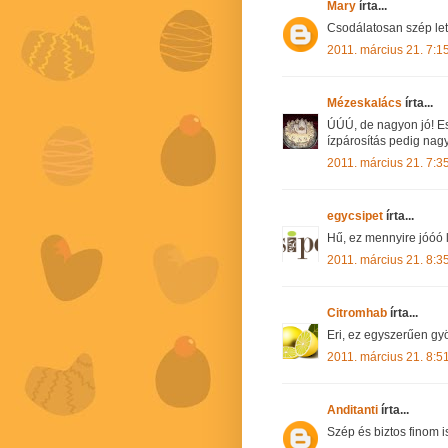
Mary
írta...
Csodálatosan szép lett
2011. március 21. 7:1
Mézeskalács
írta...
ÚÚÚ, de nagyon jó! Es
ízpárosítás pedig nagy
2011. március 21. 7:3
egycsipet
írta...
Hű, ez mennyire jóóó 
2011. március 21. 8:3
Citromhab
írta...
Eri, ez egyszerűen gyö
2011. március 21. 8:5
Anditanti
írta...
Szép és biztos finom i