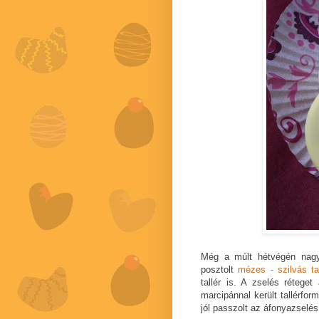
Még a múlt hétvégén nagy
posztolt
mézes - szilvás tal
tallér is. A zselés réteget 
marcipánnal került tallérfo
jól passzolt az áfonyazselés