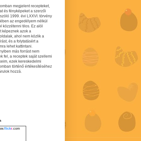
gomban megjelent recepteket,
at és fényképeket a szerzői
 szóló 1999. évi LXXVI. törvény
mében az engedélyem nélkül
 közzétenni tilos. Ez alól
lt képeznek azok a
oldalak, ahol nem közlik a
írást, és a folytatásért a
ra lehet kattintani.
yiben más forrást nem
ek fel, a receptek saját szellemi
keim, ezek kereskedelmi
lomban történő értékesítéséhez
árulok hozzá.
m
w.
flick
r
.com