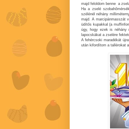
majd feloldom benne a zselat
Ha a zselé szobahőmérsékle
szélénél néhány milliméternyi
majd. A marcipánmasszát v
üdítős kupakkal (a muffinfo
úgy, hogy ezek is néhány m
lapocskákat a zselére fekt
A fehércsoki maradékát újra
után kifordítom a tallérokat 