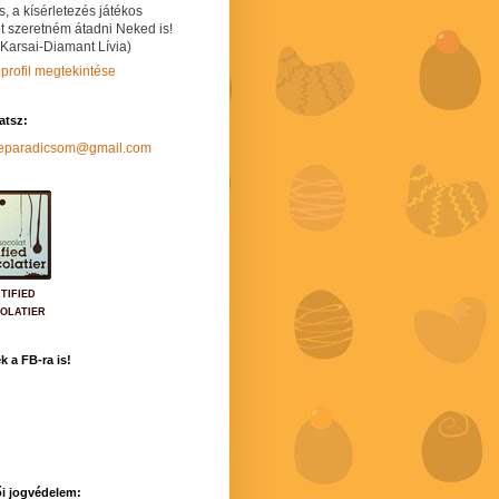
s, a kísérletezés játékos
t szeretném átadni Neked is!
 Karsai-Diamant Lívia)
 profil megtekintése
hatsz:
neparadicsom@gmail.com
TIFIED
OLATIER
k a FB-ra is!
i jogvédelem: