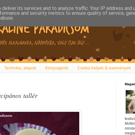
deliver its services and to analyze traffic. Your IP address and
formance and security metrics to ensure quality of service, ge
 abuse.
Technika, alapok
Könyvajánló
Csokis helyek & események
Magam
cipános tallér
textúr
Mottóm
minden
megtal