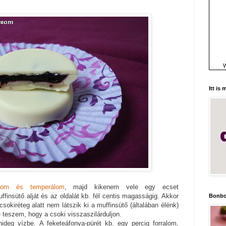
W
Itt is
ztom és temperálom
, majd kikenem vele egy ecset
ffinsütő alját és az oldalát kb. fél centis magasságig. Akkor
Bonbo
csokiréteg alatt nem látszik ki a muffinsütő (általában élénk)
 teszem, hogy a csoki visszaszilárduljon.
hideg vízbe. A feketeáfonya-pürét kb. egy percig forralom,