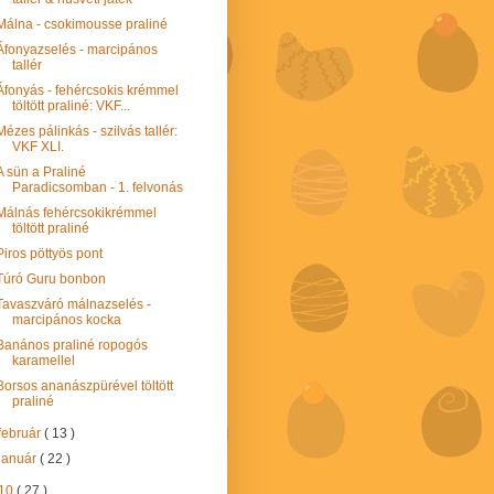
Málna - csokimousse praliné
Áfonyazselés - marcipános
tallér
Áfonyás - fehércsokis krémmel
töltött praliné: VKF...
Mézes pálinkás - szilvás tallér:
VKF XLI.
A sün a Praliné
Paradicsomban - 1. felvonás
Málnás fehércsokikrémmel
töltött praliné
Piros pöttyös pont
Túró Guru bonbon
Tavaszváró málnazselés -
marcipános kocka
Banános praliné ropogós
karamellel
Borsos ananászpürével töltött
praliné
február
( 13 )
január
( 22 )
10
( 27 )