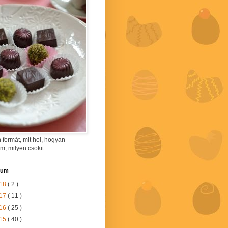
 formát, mit hol, hogyan
am, milyen csokit...
vum
18
( 2 )
17
( 11 )
16
( 25 )
15
( 40 )