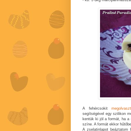
A fehércsokit
megolvas
segítségével egy szilikon mu
kentük ki jól a formát, ha a 
színe. A formát ekkor hűtőbe
A zselatinlapot beáztatom 