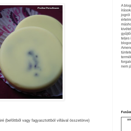
A blo
írások
jogról
értel
máshol
kivéte
gyűjtő
teljes 
blogom
Amenn
tüntet
termé
forga
nem j
Fotói
ww
üré (befőttből vagy fagyasztottból villával összetörve)