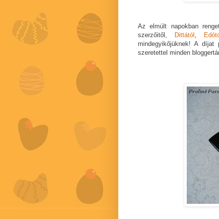
Az elmúlt napokban renge
szerzőitől,
Dittától
,
Edótó
mindegyikőjüknek! A díjat 
szeretettel minden bloggert