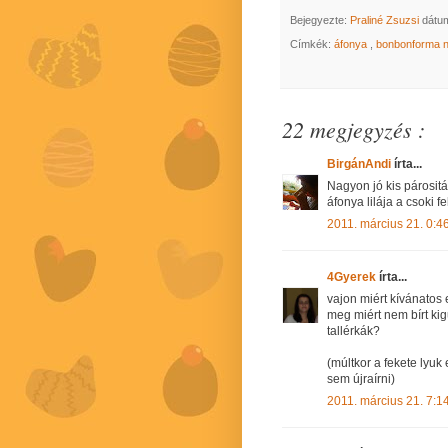
Bejegyezte:
Praliné Zsuzsi
dátu
Címkék:
áfonya
,
bonbonforma n
22 megjegyzés :
BirgánAndi
írta...
Nagyon jó kis párosit
áfonya lilája a csoki f
2011. március 21. 0:4
4Gyerek
írta...
vajon miért kívánatos 
meg miért nem bírt kig
tallérkák?
(múltkor a fekete lyu
sem újraírni)
2011. március 21. 7:1