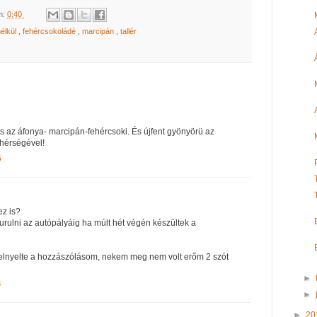
m:
0:40
élkül
,
fehércsokoládé
,
marcipán
,
tallér
ás az áfonya- marcipán-fehércsoki. És újfent gyönyörü az
ehérségével!
6
ez is?
urulni az autópályáig ha múlt hét végén készültek a
k elnyelte a hozzászólásom, nekem meg nem volt erőm 2 szót
►
4
►
►
20