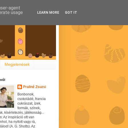
 user-agent
nerate usage
LEARN MORE
GOT IT
Megjelenések
ról
Praliné Zsuzsi
Bonbonok,
csokoládé, francia
cukrászat, ízek,
formák, színek,
ák, kísérletezés, játékosság...
: Az inspiráció ott van
hol, ha nyitott vagy rá,
álod! (A. G. Shotts). Az