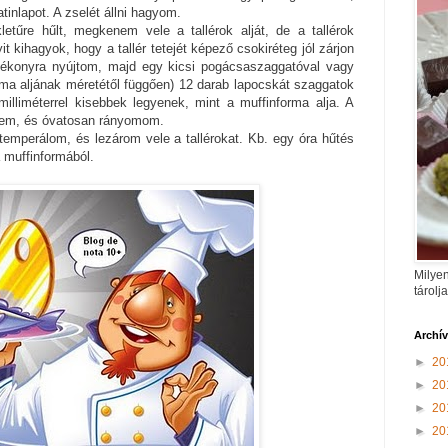
inlapot. A zselét állni hagyom.
tűre hűlt, megkenem vele a tallérok alját, de a tallérok
t kihagyok, hogy a tallér tetejét képező csokiréteg jól zárjon
ékonyra nyújtom, majd egy kicsi pogácsaszaggatóval vagy
rma aljának méretétől függően) 12 darab lapocskát szaggatok
illiméterrel kisebbek legyenek, mint a muffinforma alja. A
etem, és óvatosan rányomom.
temperálom, és lezárom vele a tallérokat. Kb. egy óra hűtés
a muffinformából.
Milyen
tárolj
Archí
►
20
►
20
►
20
►
20