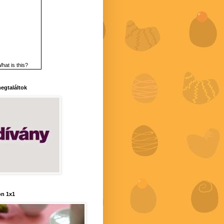
hat is this?
 megtaláltok
n 1x1