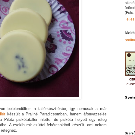
alkotá
örömé
(Fotó:
Teljes
Ide ír
prali
CER
CHOC
Gyerte
on belelendültem a tallérkészítésbe, így nemcsak a már
lér
készült a Praliné Paradicsomban, hanem áfonyazselés
a Pilóta piskótatallér ihlette, de piskóta helyett egy réteg
rmába. A csokiburok ezúttal fehércsokiból készült, ami nekem
 réteghez.
Szerző