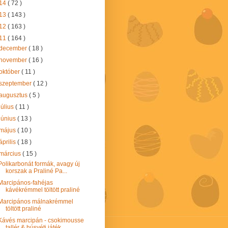
14
( 72 )
13
( 143 )
12
( 163 )
11
( 164 )
december
( 18 )
november
( 16 )
október
( 11 )
szeptember
( 12 )
augusztus
( 5 )
július
( 11 )
június
( 13 )
május
( 10 )
április
( 18 )
március
( 15 )
Polikarbonát formák, avagy új
korszak a Praliné Pa...
Marcipános-fahéjas
kávékrémmel töltött praliné
Marcipános málnakrémmel
töltött praliné
Kávés marcipán - csokimousse
tallér & húsvéti játék