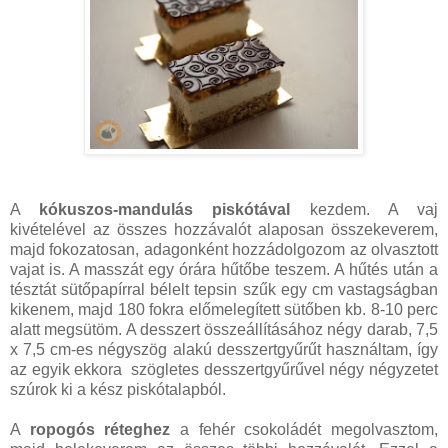
A
kókuszos-mandulás piskótával
kezdem. A vaj
kivételével az összes hozzávalót alaposan összekeverem,
majd fokozatosan, adagonként hozzádolgozom az olvasztott
vajat is. A masszát egy órára hűtőbe teszem. A hűtés után a
tésztát sütőpapírral bélelt tepsin szűk egy cm vastagságban
kikenem, majd 180 fokra előmelegített sütőben kb. 8-10 perc
alatt megsütöm. A desszert összeállításához négy darab, 7,5
x 7,5 cm-es négyszög alakú desszertgyűrűt használtam, így
az egyik ekkora szögletes desszertgyűrűvel négy négyzetet
szúrok ki a kész piskótalapból.
A
ropogós réteghez
a fehér csokoládét megolvasztom,