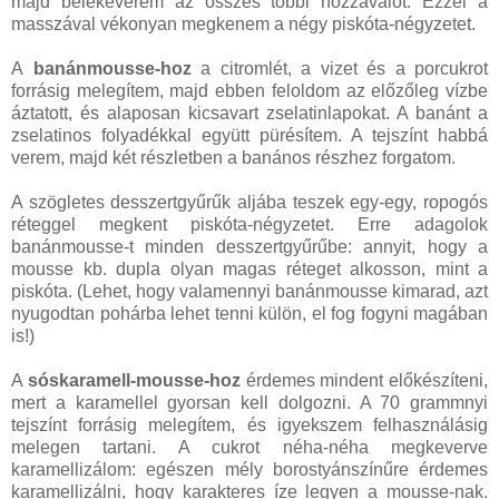
majd belekeverem az összes többi hozzávalót. Ezzel a
masszával vékonyan megkenem a négy piskóta-négyzetet.
A
banánmousse-hoz
a citromlét, a vizet és a porcukrot
forrásig melegítem, majd ebben feloldom az előzőleg vízbe
áztatott, és alaposan kicsavart zselatinlapokat. A banánt a
zselatinos folyadékkal együtt pürésítem. A tejszínt habbá
verem, majd két részletben a banános részhez forgatom.
A szögletes desszertgyűrűk aljába teszek egy-egy, ropogós
réteggel megkent piskóta-négyzetet. Erre adagolok
banánmousse-t minden desszertgyűrűbe: annyit, hogy a
mousse kb. dupla olyan magas réteget alkosson, mint a
piskóta. (Lehet, hogy valamennyi banánmousse kimarad, azt
nyugodtan pohárba lehet tenni külön, el fog fogyni magában
is!)
A
sóskaramell-mousse-hoz
érdemes mindent előkészíteni,
mert a karamellel gyorsan kell dolgozni. A 70 grammnyi
tejszínt forrásig melegítem, és igyekszem felhasználásig
melegen tartani. A cukrot néha-néha megkeverve
karamellizálom: egészen mély borostyánszínűre érdemes
karamellizálni, hogy karakteres íze legyen a mousse-nak.