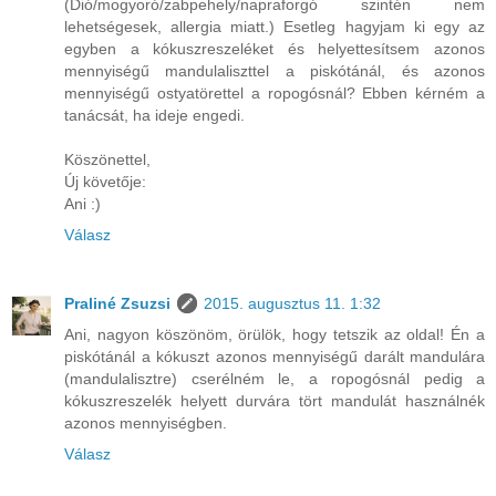
(Dió/mogyoró/zabpehely/napraforgó szintén nem
lehetségesek, allergia miatt.) Esetleg hagyjam ki egy az
egyben a kókuszreszeléket és helyettesítsem azonos
mennyiségű mandulaliszttel a piskótánál, és azonos
mennyiségű ostyatörettel a ropogósnál? Ebben kérném a
tanácsát, ha ideje engedi.
Köszönettel,
Új követője:
Ani :)
Válasz
Praliné Zsuzsi
2015. augusztus 11. 1:32
Ani, nagyon köszönöm, örülök, hogy tetszik az oldal! Én a
piskótánál a kókuszt azonos mennyiségű darált mandulára
(mandulalisztre) cserélném le, a ropogósnál pedig a
kókuszreszelék helyett durvára tört mandulát használnék
azonos mennyiségben.
Válasz