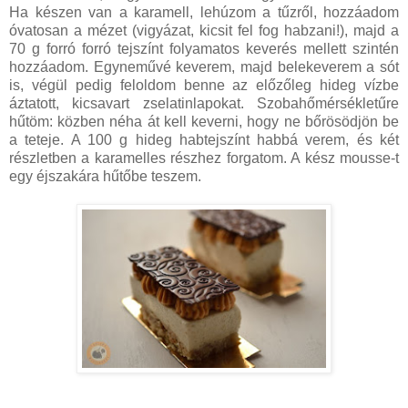
Ha készen van a karamell, lehúzom a tűzről, hozzáadom
óvatosan a mézet (vigyázat, kicsit fel fog habzani!), majd a
70 g forró forró tejszínt folyamatos keverés mellett szintén
hozzáadom. Egyneművé keverem, majd belekeverem a sót
is, végül pedig feloldom benne az előzőleg hideg vízbe
áztatott, kicsavart zselatinlapokat. Szobahőmérsékletűre
hűtöm: közben néha át kell keverni, hogy ne bőrösödjön be
a teteje. A 100 g hideg habtejszínt habbá verem, és két
részletben a karamelles részhez forgatom. A kész mousse-t
egy éjszakára hűtőbe teszem.