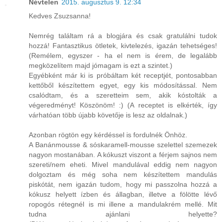
Névtelen
2015. augusztus 9. 12:34
Kedves Zsuzsanna!
Nemrég találtam rá a blogjára és csak gratulálni tudok
hozzá! Fantasztikus ötletek, kivtelezés, igazán tehetséges!
(Remélem, egyszer - ha el nem is érem, de legalább
megközelítem majd jómagam is ezt a szintet.)
Egyébként már ki is próbáltam két receptjét, pontosabban
kettőből készítettem egyet, egy kis módosítással. Nem
csalódtam, és a szeretteim sem, akik kóstolták a
végeredményt! Köszönöm! :) (A receptet is elkérték, így
várhatóan több újabb követője is lesz az oldalnak.)
Azonban rögtön egy kérdéssel is fordulnék Önhöz.
A Banánmousse & sóskaramell-mousse szelettel szemezek
nagyon mostanában. A kókuszt viszont a férjem sajnos nem
szereti/nem eheti. Mivel mandulával eddig nem nagyon
dolgoztam és még soha nem készítettem mandulás
piskótát, nem igazán tudom, hogy mi passzolna hozzá a
kókusz helyett ízben és állagban, illetve a fölötte lévő
ropogós rétegnél is mi illene a mandulakrém mellé. Mit
tudna ajánlani helyette?