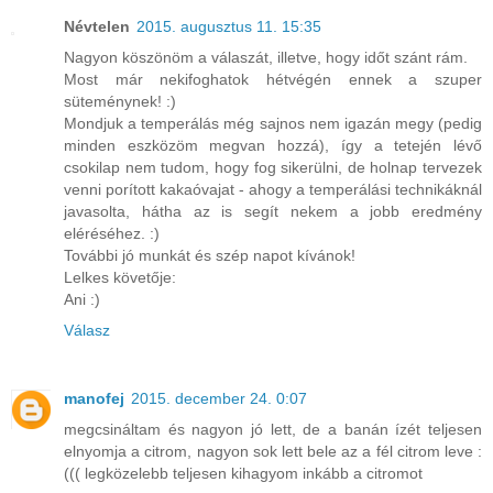
Névtelen
2015. augusztus 11. 15:35
Nagyon köszönöm a válaszát, illetve, hogy időt szánt rám.
Most már nekifoghatok hétvégén ennek a szuper
süteménynek! :)
Mondjuk a temperálás még sajnos nem igazán megy (pedig
minden eszközöm megvan hozzá), így a tetején lévő
csokilap nem tudom, hogy fog sikerülni, de holnap tervezek
venni porított kakaóvajat - ahogy a temperálási technikáknál
javasolta, hátha az is segít nekem a jobb eredmény
eléréséhez. :)
További jó munkát és szép napot kívánok!
Lelkes követője:
Ani :)
Válasz
manofej
2015. december 24. 0:07
megcsináltam és nagyon jó lett, de a banán ízét teljesen
elnyomja a citrom, nagyon sok lett bele az a fél citrom leve :
((( legközelebb teljesen kihagyom inkább a citromot