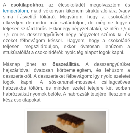
A
csokilapokhoz
az étcsokoládét megolvasztom és
temperálom
, majd vékonyan kikenem struktúrafóliára (vagy
sima írásvetítő fóliára). Megvárom, hogy a csokoládé
elkezdjen dermedni: már szilárduljon, de még ne legyen
teljesen szilárd-törős. Ekkor egy négyzet alakú, szintén 7,5 x
7,5 cm-es desszertgyűrűvel négy négyzetet szúrok ki, és
ezeket félbevágom késsel. Hagyom, hogy a csokoládé
teljesen megszilárduljon, ekkor óvatosan lehúzom a
strukúrafóliát a csokoládéról: nyolc téglalapot fogok kapni.
Másnap jöhet az
összeállítás
. A desszertgyűrűket
hajszárítóval óvatosan körbemelegítem, és lehúzom a
desszertekről. A desszerteket félbevágom: így nyolc szeletet
fogok kapni. A sóskaramell-mousse-t csillagcsöves
habzsákba töltöm, és minden szelet tetejére két sorban
habrózsákat nyomok belőle. A habrózsák tetejére illesztem a
kész csokilapokat.