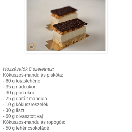
Hozzávalók 8 szelethez:
Kókuszos-mandulás piskóta:
- 60 g tojásfehérje
- 35 g nádcukor
- 30 g porcukor
- 25 g darált mandula
- 10 g kókuszreszelék
- 30 g liszt
- 60 g olvasztott vaj
Kókuszos-mandulás ropogós:
- 50 g fehér csokoládé