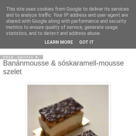
This site uses cookies from Google to deliver its services
and to analyze traffic. Your IP address and user-agent are
shared with Google along with performance and security
metrics to ensure quality of service, generate usage
statistics, and to detect and address abuse.
LEARN MORE
GOT IT
▼
2015. április 8.
Banánmousse & sóskaramell-mousse
szelet