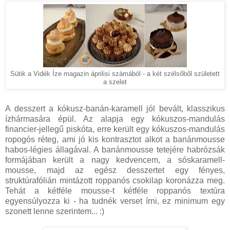
Sütik a Vidék Íze magazin áprilisi számából - a két szélsőből született
a szelet
A desszert a kókusz-banán-karamell jól bevált, klasszikus
ízhármasára épül. Az alapja egy kókuszos-mandulás
financier-jellegű piskóta, erre került egy kókuszos-mandulás
ropogós réteg, ami jó kis kontrasztot alkot a banánmousse
habos-légies állagával. A banánmousse tetejére habrózsák
formájában került a nagy kedvencem, a sóskaramell-
mousse, majd az egész desszertet egy fényes,
struktúrafólián mintázott roppanós csokilap koronázza meg.
Tehát a kétféle mousse-t kétféle roppanós textúra
egyensúlyozza ki - ha tudnék verset írni, ez minimum egy
szonett lenne szerintem... :)