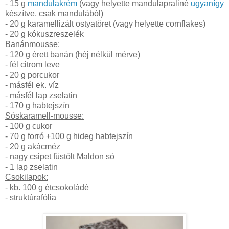
- 15 g
mandulakrém
(vagy helyette mandulapraliné
ugyanígy
készítve, csak mandulából)
- 20 g karamellizált ostyatöret (vagy helyette cornflakes)
- 20 g kókuszreszelék
Banánmousse:
- 120 g érett banán (héj nélkül mérve)
- fél citrom leve
- 20 g porcukor
- másfél ek. víz
- másfél lap zselatin
- 170 g habtejszín
Sóskaramell-mousse:
- 100 g cukor
- 70 g forró +100 g hideg habtejszín
- 20 g akácméz
- nagy csipet füstölt Maldon só
- 1 lap zselatin
Csokilapok:
- kb. 100 g étcsokoládé
- struktúrafólia