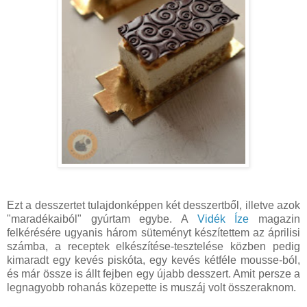
Ezt a desszertet tulajdonképpen két desszertből, illetve azok
"maradékaiból" gyúrtam egybe. A
Vidék Íze
magazin
felkérésére ugyanis három süteményt készítettem az áprilisi
számba, a receptek elkészítése-tesztelése közben pedig
kimaradt egy kevés piskóta, egy kevés kétféle mousse-ból,
és már össze is állt fejben egy újabb desszert. Amit persze a
legnagyobb rohanás közepette is muszáj volt összeraknom.