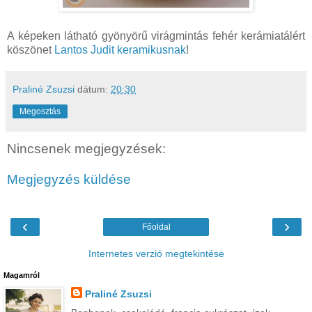
A képeken látható gyönyörű virágmintás fehér kerámiatálért
köszönet
Lantos Judit keramikusnak
!
Praliné Zsuzsi
dátum:
20:30
Megosztás
Nincsenek megjegyzések:
Megjegyzés küldése
‹
›
Főoldal
Internetes verzió megtekintése
Magamról
Praliné Zsuzsi