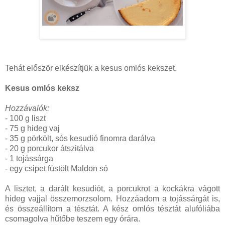
Tehát először elkészítjük a kesus omlós kekszet.
Kesus omlós keksz
Hozzávalók:
- 100 g liszt
- 75 g hideg vaj
- 35 g pörkölt, sós kesudió finomra darálva
- 20 g porcukor átszitálva
- 1 tojássárga
- egy csipet füstölt Maldon só
A lisztet, a darált kesudiót, a porcukrot a kockákra vágott
hideg vajjal összemorzsolom. Hozzáadom a tojássárgát is,
és összeállítom a tésztát. A kész omlós tésztát alufóliába
csomagolva hűtőbe teszem egy órára.