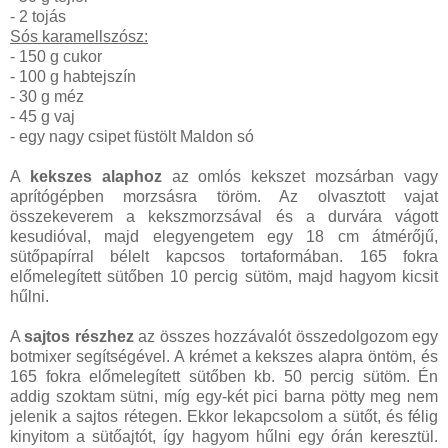
- 2 tojás
Sós karamellszósz:
- 150 g cukor
- 100 g habtejszín
- 30 g méz
- 45 g vaj
- egy nagy csipet füstölt Maldon só
A
kekszes alaphoz
az omlós kekszet mozsárban vagy
aprítógépben morzsásra töröm. Az olvasztott vajat
összekeverem a kekszmorzsával és a durvára vágott
kesudióval, majd elegyengetem egy 18 cm átmérőjű,
sütőpapírral bélelt kapcsos tortaformában. 165 fokra
előmelegített sütőben 10 percig sütöm, majd hagyom kicsit
hűlni.
A
sajtos részhez
az összes hozzávalót összedolgozom egy
botmixer segítségével. A krémet a kekszes alapra öntöm, és
165 fokra előmelegített sütőben kb. 50 percig sütöm. Én
addig szoktam sütni, míg egy-két pici barna pötty meg nem
jelenik a sajtos rétegen. Ekkor lekapcsolom a sütőt, és félig
kinyitom a sütőajtót, így hagyom hűlni egy órán keresztül.