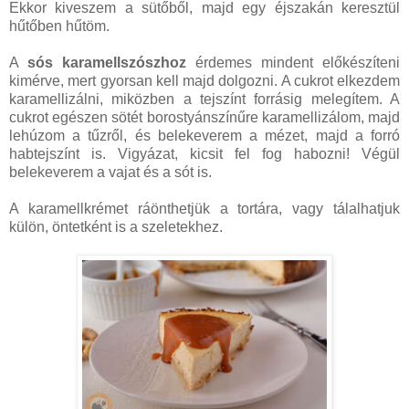
Ekkor kiveszem a sütőből, majd egy éjszakán keresztül
hűtőben hűtöm.
A
sós karamellszószhoz
érdemes mindent előkészíteni
kimérve, mert gyorsan kell majd dolgozni. A cukrot elkezdem
karamellizálni, miközben a tejszínt forrásig melegítem. A
cukrot egészen sötét borostyánszínűre karamellizálom, majd
lehúzom a tűzről, és belekeverem a mézet, majd a forró
habtejszínt is. Vigyázat, kicsit fel fog habozni! Végül
belekeverem a vajat és a sót is.
A karamellkrémet ráönthetjük a tortára, vagy tálalhatjuk
külön, öntetként is a szeletekhez.