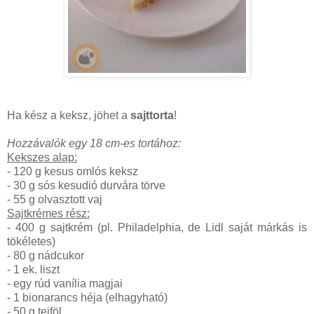
Ha kész a keksz, jöhet a
sajttorta
!
Hozzávalók egy 18 cm-es tortához:
Kekszes alap:
- 120 g kesus omlós keksz
- 30 g sós kesudió durvára törve
- 55 g olvasztott vaj
Sajtkrémes rész:
- 400 g sajtkrém (pl. Philadelphia, de Lidl saját márkás is
tökéletes)
- 80 g nádcukor
- 1 ek. liszt
- egy rúd vanília magjai
- 1 bionarancs héja (elhagyható)
- 50 g tejföl