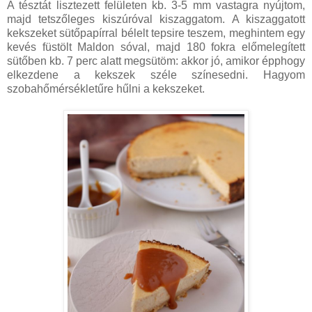
A tésztát lisztezett felületen kb. 3-5 mm vastagra nyújtom,
majd tetszőleges kiszúróval kiszaggatom. A kiszaggatott
kekszeket sütőpapírral bélelt tepsire teszem, meghintem egy
kevés füstölt Maldon sóval, majd 180 fokra előmelegített
sütőben kb. 7 perc alatt megsütöm: akkor jó, amikor épphogy
elkezdene a kekszek széle színesedni. Hagyom
szobahőmérsékletűre hűlni a kekszeket.