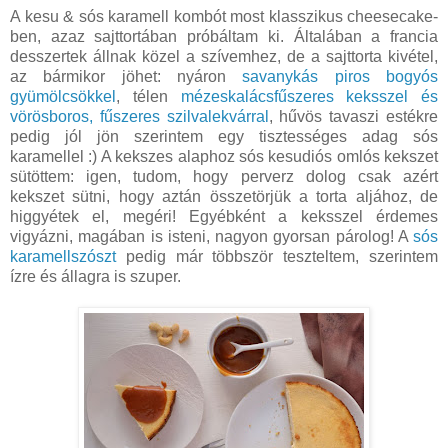
A kesu & sós karamell kombót most klasszikus cheesecake-
ben, azaz sajttortában próbáltam ki. Általában a francia
desszertek állnak közel a szívemhez, de a sajttorta kivétel,
az bármikor jöhet: nyáron
savanykás piros bogyós
gyümölcsökkel
, télen
mézeskalácsfűszeres keksszel és
vörösboros, fűszeres szilvalekvárral
, hűvös tavaszi estékre
pedig jól jön szerintem egy tisztességes adag sós
karamellel :) A kekszes alaphoz sós kesudiós omlós kekszet
sütöttem: igen, tudom, hogy perverz dolog csak azért
kekszet sütni, hogy aztán összetörjük a torta aljához, de
higgyétek el, megéri! Egyébként a keksszel érdemes
vigyázni, magában is isteni, nagyon gyorsan párolog! A
sós
karamellszószt
pedig már többször teszteltem, szerintem
ízre és állagra is szuper.