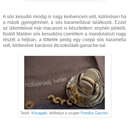
A sós kesudió mindig is nagy kedvencem volt, különösen ha
a másik gyengémmel, a sós karamellával találkozik. Ezzel
az ízkombóval már macaront is készítettem: enyhén pörkölt,
füstölt Maldon sós kesudióra cseréltem a mandulaliszt nagy
részét a héjban, a töltelék pedig egy csepp sós karamella
volt, körbevéve banános étcsokoládé-ganache-sal.
Textil:
Kósagabi
; lelőhelye a szuper
Portéka Gasztro
.