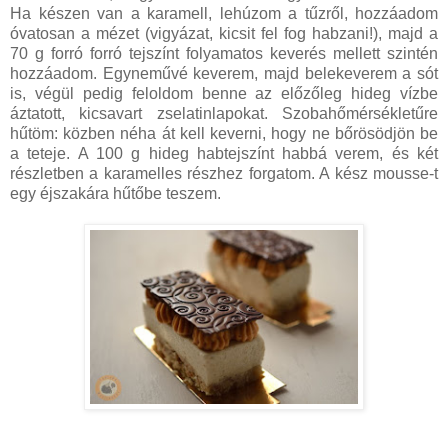
Ha készen van a karamell, lehúzom a tűzről, hozzáadom
óvatosan a mézet (vigyázat, kicsit fel fog habzani!), majd a
70 g forró forró tejszínt folyamatos keverés mellett szintén
hozzáadom. Egyneművé keverem, majd belekeverem a sót
is, végül pedig feloldom benne az előzőleg hideg vízbe
áztatott, kicsavart zselatinlapokat. Szobahőmérsékletűre
hűtöm: közben néha át kell keverni, hogy ne bőrösödjön be
a teteje. A 100 g hideg habtejszínt habbá verem, és két
részletben a karamelles részhez forgatom. A kész mousse-t
egy éjszakára hűtőbe teszem.