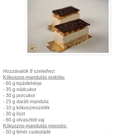
Hozzávalók 8 szelethez:
Kókuszos-mandulás piskóta:
- 60 g tojásfehérje
- 35 g nádcukor
- 30 g porcukor
- 25 g darált mandula
- 10 g kókuszreszelék
- 30 g liszt
- 60 g olvasztott vaj
Kókuszos-mandulás ropogós:
- 50 g fehér csokoládé