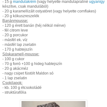
- 15 g
mandulakrém
(vagy helyette mandulapraliné
ugyanígy
készítve, csak mandulából)
- 20 g karamellizált ostyatöret (vagy helyette cornflakes)
- 20 g kókuszreszelék
Banánmousse:
- 120 g érett banán (héj nélkül mérve)
- fél citrom leve
- 20 g porcukor
- másfél ek. víz
- másfél lap zselatin
- 170 g habtejszín
Sóskaramell-mousse:
- 100 g cukor
- 70 g forró +100 g hideg habtejszín
- 20 g akácméz
- nagy csipet füstölt Maldon só
- 1 lap zselatin
Csokilapok:
- kb. 100 g étcsokoládé
- struktúrafólia