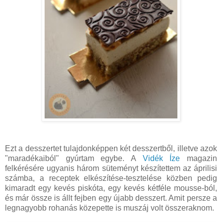
Ezt a desszertet tulajdonképpen két desszertből, illetve azok
"maradékaiból" gyúrtam egybe. A
Vidék Íze
magazin
felkérésére ugyanis három süteményt készítettem az áprilisi
számba, a receptek elkészítése-tesztelése közben pedig
kimaradt egy kevés piskóta, egy kevés kétféle mousse-ból,
és már össze is állt fejben egy újabb desszert. Amit persze a
legnagyobb rohanás közepette is muszáj volt összeraknom.