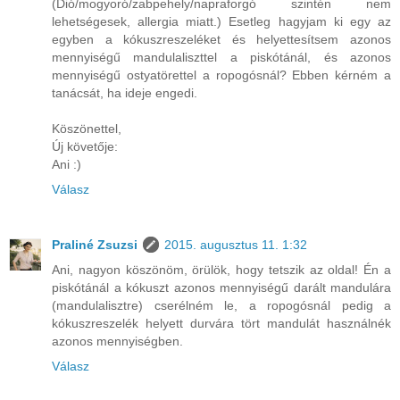
(Dió/mogyoró/zabpehely/napraforgó szintén nem
lehetségesek, allergia miatt.) Esetleg hagyjam ki egy az
egyben a kókuszreszeléket és helyettesítsem azonos
mennyiségű mandulaliszttel a piskótánál, és azonos
mennyiségű ostyatörettel a ropogósnál? Ebben kérném a
tanácsát, ha ideje engedi.
Köszönettel,
Új követője:
Ani :)
Válasz
Praliné Zsuzsi
2015. augusztus 11. 1:32
Ani, nagyon köszönöm, örülök, hogy tetszik az oldal! Én a
piskótánál a kókuszt azonos mennyiségű darált mandulára
(mandulalisztre) cserélném le, a ropogósnál pedig a
kókuszreszelék helyett durvára tört mandulát használnék
azonos mennyiségben.
Válasz