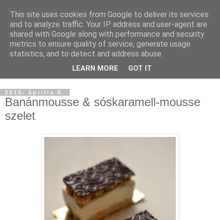
This site uses cookies from Google to deliver its services
and to analyze traffic. Your IP address and user-agent are
shared with Google along with performance and security
metrics to ensure quality of service, generate usage
statistics, and to detect and address abuse.
LEARN MORE
GOT IT
▼
2015. április 8.
Banánmousse & sóskaramell-mousse
szelet