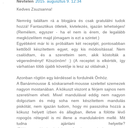
Névtelen
2015. augusztus 9. 12:34
Kedves Zsuzsanna!
Nemrég találtam rá a blogjára és csak gratulálni tudok
hozzá! Fantasztikus ötletek, kivtelezés, igazán tehetséges!
(Remélem, egyszer - ha el nem is érem, de legalább
megközelítem majd jómagam is ezt a szintet.)
Egyébként már ki is próbáltam két receptjét, pontosabban
kettőből készítettem egyet, egy kis módosítással. Nem
csalódtam, és a szeretteim sem, akik kóstolták a
végeredményt! Köszönöm! :) (A receptet is elkérték, így
várhatóan több újabb követője is lesz az oldalnak.)
Azonban rögtön egy kérdéssel is fordulnék Önhöz.
A Banánmousse & sóskaramell-mousse szelettel szemezek
nagyon mostanában. A kókuszt viszont a férjem sajnos nem
szereti/nem eheti. Mivel mandulával eddig nem nagyon
dolgoztam és még soha nem készítettem mandulás
piskótát, nem igazán tudom, hogy mi passzolna hozzá a
kókusz helyett ízben és állagban, illetve a fölötte lévő
ropogós rétegnél is mi illene a mandulakrém mellé. Mit
tudna ajánlani helyette?