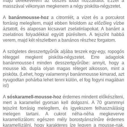
majd belekeverem az összes többi hozzávalót. Ezzel a
masszával vékonyan megkenem a négy piskóta-négyzetet.
A
banánmousse-hoz
a citromlét, a vizet és a porcukrot
forrásig melegítem, majd ebben feloldom az előzőleg vízbe
áztatott, és alaposan kicsavart zselatinlapokat. A banánt a
zselatinos folyadékkal együtt pürésítem. A tejszínt habbá
verem, majd két részletben a banános részhez forgatom.
A szögletes desszertgyűrűk aljába teszek egy-egy, ropogós
réteggel megkent piskóta-négyzetet. Erre adagolok
banánmousse-t minden desszertgyűrűbe: annyit, hogy a
mousse kb. dupla olyan magas réteget alkosson, mint a
piskóta. (Lehet, hogy valamennyi banánmousse kimarad, azt
nyugodtan pohárba lehet tenni külön, el fog fogyni magában
is!)
A
sóskaramell-mousse-hoz
érdemes mindent előkészíteni,
mert a karamellel gyorsan kell dolgozni. A 70 grammnyi
tejszínt forrásig melegítem, és igyekszem felhasználásig
melegen tartani. A cukrot néha-néha megkeverve
karamellizálom: egészen mély borostyánszínűre érdemes
karamellizálni, hogy karakteres íze legyen a mousse-nak.