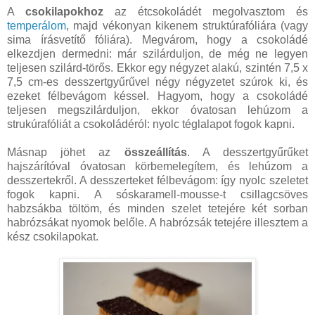
A
csokilapokhoz
az étcsokoládét megolvasztom és
temperálom
, majd vékonyan kikenem struktúrafóliára (vagy
sima írásvetítő fóliára). Megvárom, hogy a csokoládé
elkezdjen dermedni: már szilárduljon, de még ne legyen
teljesen szilárd-törős. Ekkor egy négyzet alakú, szintén 7,5 x
7,5 cm-es desszertgyűrűvel négy négyzetet szúrok ki, és
ezeket félbevágom késsel. Hagyom, hogy a csokoládé
teljesen megszilárduljon, ekkor óvatosan lehúzom a
strukúrafóliát a csokoládéról: nyolc téglalapot fogok kapni.
Másnap jöhet az
összeállítás
. A desszertgyűrűket
hajszárítóval óvatosan körbemelegítem, és lehúzom a
desszertekről. A desszerteket félbevágom: így nyolc szeletet
fogok kapni. A sóskaramell-mousse-t csillagcsöves
habzsákba töltöm, és minden szelet tetejére két sorban
habrózsákat nyomok belőle. A habrózsák tetejére illesztem a
kész csokilapokat.