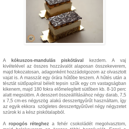
A
kókuszos-mandulás piskótával
kezdem. A vaj
kivételével az összes hozzávalót alaposan összekeverem,
majd fokozatosan, adagonként hozzádolgozom az olvasztott
vajat is. A masszát egy órára hűtőbe teszem. A hűtés után a
tésztát sütőpapírral bélelt tepsin szűk egy cm vastagságban
kikenem, majd 180 fokra előmelegített sütőben kb. 8-10 perc
alatt megsütöm. A desszert összeállításához négy darab, 7,5
x 7,5 cm-es négyszög alakú desszertgyűrűt használtam, így
az egyik ekkora szögletes desszertgyűrűvel négy négyzetet
szúrok ki a kész piskótalapból.
A
ropogós réteghez
a fehér csokoládét megolvasztom,