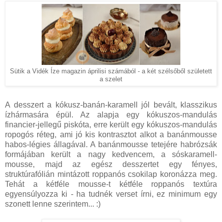
Sütik a Vidék Íze magazin áprilisi számából - a két szélsőből született
a szelet
A desszert a kókusz-banán-karamell jól bevált, klasszikus
ízhármasára épül. Az alapja egy kókuszos-mandulás
financier-jellegű piskóta, erre került egy kókuszos-mandulás
ropogós réteg, ami jó kis kontrasztot alkot a banánmousse
habos-légies állagával. A banánmousse tetejére habrózsák
formájában került a nagy kedvencem, a sóskaramell-
mousse, majd az egész desszertet egy fényes,
struktúrafólián mintázott roppanós csokilap koronázza meg.
Tehát a kétféle mousse-t kétféle roppanós textúra
egyensúlyozza ki - ha tudnék verset írni, ez minimum egy
szonett lenne szerintem... :)