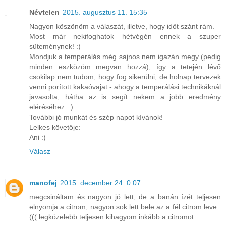
Névtelen
2015. augusztus 11. 15:35
Nagyon köszönöm a válaszát, illetve, hogy időt szánt rám.
Most már nekifoghatok hétvégén ennek a szuper
süteménynek! :)
Mondjuk a temperálás még sajnos nem igazán megy (pedig
minden eszközöm megvan hozzá), így a tetején lévő
csokilap nem tudom, hogy fog sikerülni, de holnap tervezek
venni porított kakaóvajat - ahogy a temperálási technikáknál
javasolta, hátha az is segít nekem a jobb eredmény
eléréséhez. :)
További jó munkát és szép napot kívánok!
Lelkes követője:
Ani :)
Válasz
manofej
2015. december 24. 0:07
megcsináltam és nagyon jó lett, de a banán ízét teljesen
elnyomja a citrom, nagyon sok lett bele az a fél citrom leve :
((( legközelebb teljesen kihagyom inkább a citromot