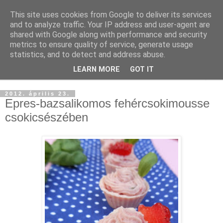
This site uses cookies from Google to deliver its services
and to analyze traffic. Your IP address and user-agent are
shared with Google along with performance and security
metrics to ensure quality of service, generate usage
statistics, and to detect and address abuse.
LEARN MORE
GOT IT
▼
2012. április 23.
Epres-bazsalikomos fehércsokimousse
csokicsészében