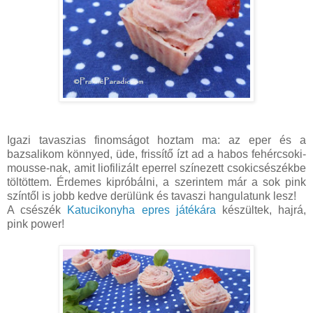
Igazi tavaszias finomságot hoztam ma: az eper és a
bazsalikom könnyed, üde, frissítő ízt ad a habos fehércsoki-
mousse-nak, amit liofilizált eperrel színezett csokicsészékbe
töltöttem. Érdemes kipróbálni, a szerintem már a sok pink
színtől is jobb kedve derülünk és tavaszi hangulatunk lesz!
A csészék
Katucikonyha epres játékára
készültek, hajrá,
pink power!