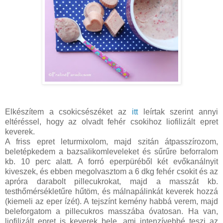
Elkészítem a csokicsészéket az
itt
leírtak szerint annyi
eltéréssel, hogy az olvadt fehér csokihoz liofilizált epret
keverek.
A friss epret leturmixolom, majd szitán átpasszírozom,
beletépkedem a bazsalikomleveleket és sűrűre beforralom
kb. 10 perc alatt. A forró eperpüréből két evőkanálnyit
kiveszek, és ebben megolvasztom a 6 dkg fehér csokit és az
apróra darabolt pillecukrokat, majd a masszát kb.
testhőmérsékletűre hűtöm, és málnapálinkát keverek hozzá
(kiemeli az eper ízét). A tejszínt kemény habbá verem, majd
beleforgatom a pillecukros masszába óvatosan. Ha van,
liofilizált epret is keverek bele, ami intenzívebbé teszi az