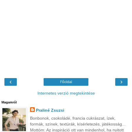
‹
›
Főoldal
Internetes verzió megtekintése
Magamról
Praliné Zsuzsi
Bonbonok, csokoládé, francia cukrászat, ízek,
formák, színek, textúrák, kísérletezés, játékosság...
Mottóm: Az inspiráció ott van mindenhol, ha nyitott