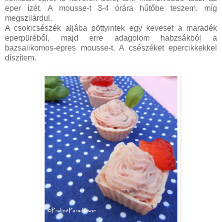
eper ízét. A mousse-t 3-4 órára hűtőbe teszem, míg
megszilárdul.
A csokicsészék aljába pöttyintek egy keveset a maradék
eperpüréből, majd erre adagolom habzsákból a
bazsalikomos-epres mousse-t. A csészéket epercikkekkel
díszítem.