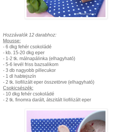
Hozzávalók 12 darabhoz:
Mousse:
- 6 dkg fehér csokoládé
- kb. 15-20 dkg eper
- 1-2 tk. málnapálinka (elhagyható)
- 5-6 levél friss bazsalikom
- 3 db nagyobb pillecukor
- 1 dl habtejszín
- 2 tk. liofilizált eper összetörve (elhagyható)
Csokicsészék:
- 10 dkg fehér csokoládé
- 2 tk. finomra darált, átszitált liofilizált eper