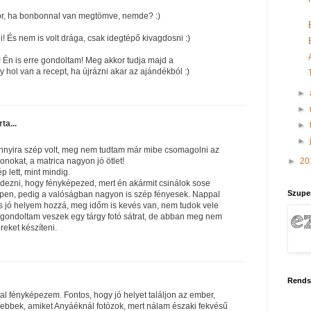
or, ha bonbonnal van megtömve, nemde? :)
i! És nem is volt drága, csak idegtépő kivagdosni :)
Én is erre gondoltam! Meg akkor tudja majd a
hol van a recept, ha újrázni akar az ajándékból :)
►
►
rta...
►
►
annyira szép volt, meg nem tudtam már mibe csomagolni az
►
20
nokat, a matrica nagyon jó ötlet!
 lett, mint mindig.
ezni, hogy fényképezed, mert én akármit csinálok sose
Szupe
épen, pedig a valóságban nagyon is szép fényesek. Nappal
 jó helyem hozzá, meg időm is kevés van, nem tudok vele
r gondoltam veszek egy tárgy fotó sátrat, de abban meg nem
reket készíteni.
Rends
al fényképezem. Fontos, hogy jó helyet találjon az ember,
bbek, amiket Anyáéknál fotózok, mert nálam északi fekvésű