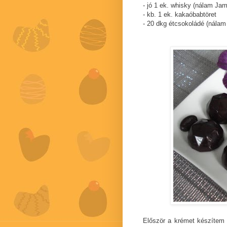
- jó 1 ek. whisky (nálam Ja
- kb. 1 ek. kakaóbabtöret
- 20 dkg étcsokoládé (nálam
Először a krémet készítem 