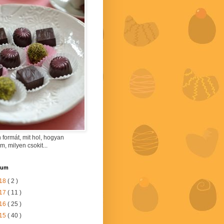
 formát, mit hol, hogyan
am, milyen csokit...
vum
18
( 2 )
17
( 11 )
16
( 25 )
15
( 40 )