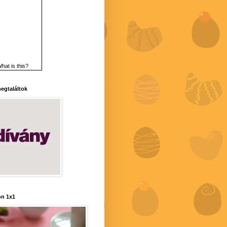
hat is this?
 megtaláltok
n 1x1