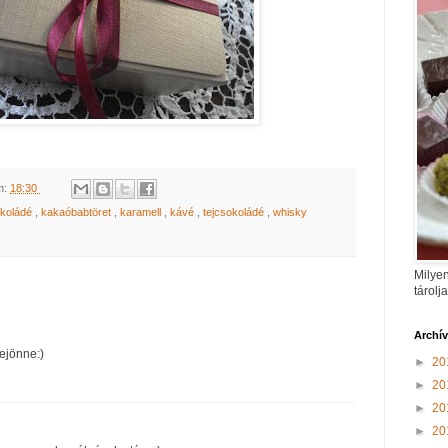
m:
18:30
okoládé
,
kakaóbabtöret
,
karamell
,
kávé
,
tejcsokoládé
,
whisky
Milyen
tárolj
Archí
ejönne:)
►
20
►
20
►
20
►
20