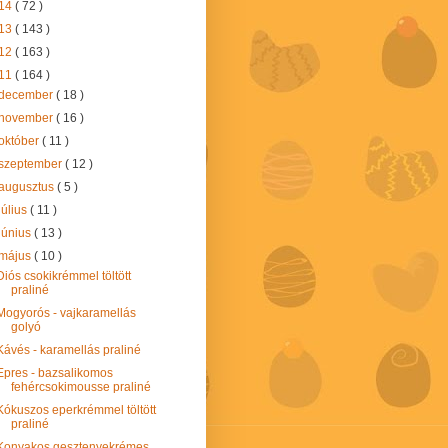
14
( 72 )
13
( 143 )
12
( 163 )
11
( 164 )
december
( 18 )
november
( 16 )
október
( 11 )
szeptember
( 12 )
augusztus
( 5 )
július
( 11 )
június
( 13 )
május
( 10 )
Diós csokikrémmel töltött
praliné
Mogyorós - vajkaramellás
golyó
Kávés - karamellás praliné
Epres - bazsalikomos
fehércsokimousse praliné
Kókuszos eperkrémmel töltött
praliné
Konyakos gesztenyekrémes