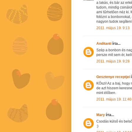
a lakás, és bár az erk
tudom, mindig csinálo
ami tűrhetően néz ki.
fotózni a bonbonokat,
nagyon tudok segíteni
2011. május 19. 9:13
Anditanti
írta...
Szép a bonbon és nagyo
persze mit sem ér, kel
2011. május 19. 9:28
Gesztenye receptjei
í
KÖszi! Az a baj, hog
de azt hiszem keresne
mint élőben.
2011. május 19. 11:40
Mary
írta...
Csodás külső és belső
:)