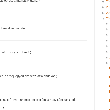
 az epresek, málnásak után.:-)
►
20
►
20
►
20
▼
20
►
dobozod visz mindent
►
►
►
►
►
ca!! Tuti így a doboz!! :)
►
▼
ica, ez még egyedibbé teszi az ajándékot:-)
itt az idő, gyorsan meg kell csinálni a nagy kánikulák előtt!
d :D