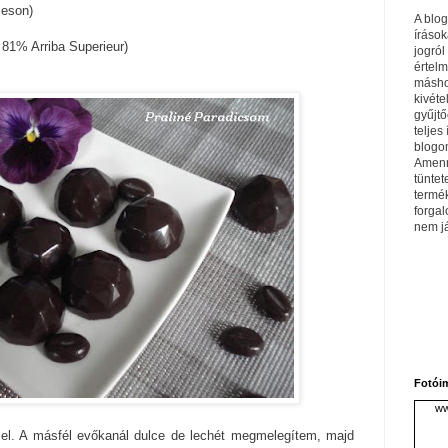
meson)
A blo
írások
 81% Arriba Superieur)
jogról
értel
máshol
kivéte
gyűjtő
teljes 
blogom
Amenn
tüntet
termé
forga
nem j
Fotói
ww
el. A másfél evőkanál dulce de lechét megmelegítem, majd