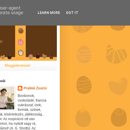
 user-agent
nerate usage
LEARN MORE
GOT IT
Megjelenések
ról
Praliné Zsuzsi
Bonbonok,
csokoládé, francia
cukrászat, ízek,
formák, színek,
ák, kísérletezés, játékosság...
: Az inspiráció ott van
hol, ha nyitott vagy rá,
álod! (A. G. Shotts). Az