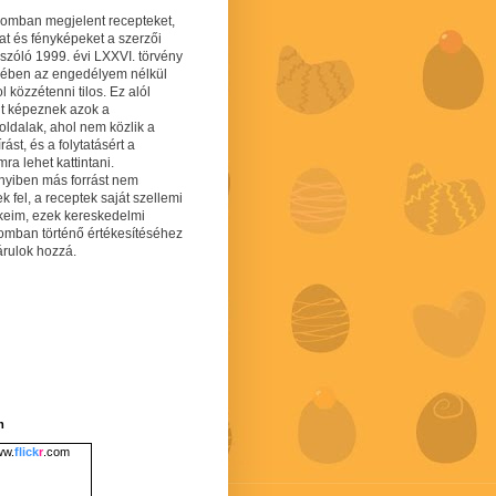
gomban megjelent recepteket,
at és fényképeket a szerzői
 szóló 1999. évi LXXVI. törvény
mében az engedélyem nélkül
 közzétenni tilos. Ez alól
lt képeznek azok a
oldalak, ahol nem közlik a
írást, és a folytatásért a
ra lehet kattintani.
yiben más forrást nem
ek fel, a receptek saját szellemi
keim, ezek kereskedelmi
lomban történő értékesítéséhez
árulok hozzá.
m
w.
flick
r
.com