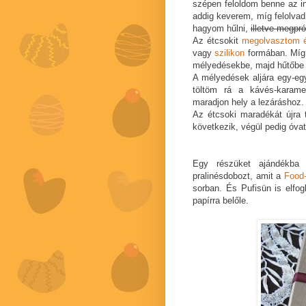
szépen feloldom benne az in
addig keverem, míg felolvad
hagyom hűlni,
illetve megpr
Az étcsokit
megolvasztom 
vagy
szilikon
formában. Míg 
mélyedésekbe, majd hűtőbe 
A mélyedések aljára egy-egy
töltöm rá a kávés-karame
maradjon hely a lezáráshoz.
Az étcsoki maradékát újra
következik, végül pedig óva
Egy részüket ajándékba
pralinésdobozt, amit a
Food-
sorban. És Pufisün is elfo
papírra belőle.