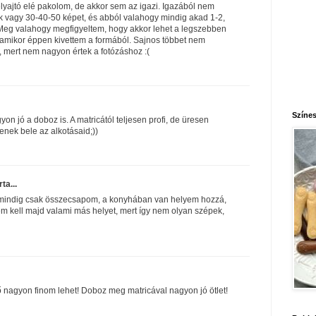
élyajtó elé pakolom, de akkor sem az igazi. Igazából nem
k vagy 30-40-50 képet, és abból valahogy mindig akad 1-2,
 Meg valahogy megfigyeltem, hogy akkor lehet a legszebben
 amikor éppen kivettem a formából. Sajnos többet nem
, mert nem nagyon értek a fotózáshoz :(
Színes
n jó a doboz is. A matricától teljesen profi, de üresen
lenek bele az alkotásaid;))
rta...
y mindig csak összecsapom, a konyhában van helyem hozzá,
m kell majd valami más helyet, mert így nem olyan szépek,
 nagyon finom lehet! Doboz meg matricával nagyon jó ötlet!