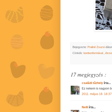
Bejegyezte:
Praliné Zsuzsi
dátu
Címkék:
bonbonformával
,
étcs
17 megjegyzés :
családi tűzhely
írta...
Ez nekem is nagyon b
2011. május 18. 18:37
Nelli
írta...