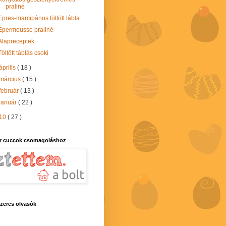
praliné
Epres-marcipános töltött tábla
Epermousse praliné
Alapreceptek
Töltött táblás csoki
április
( 18 )
március
( 15 )
február
( 13 )
január
( 22 )
10
( 27 )
r cuccok csomagoláshoz
zeres olvasók