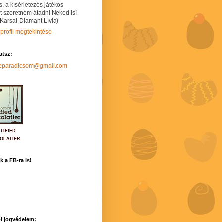
s, a kísérletezés játékos
t szeretném átadni Neked is!
 Karsai-Diamant Lívia)
 profil megtekintése
hatsz:
neparadicsom@gmail.com
TIFIED
OLATIER
k a FB-ra is!
i jogvédelem: