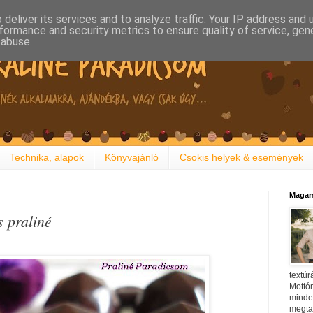
deliver its services and to analyze traffic. Your IP address and
formance and security metrics to ensure quality of service, ge
 abuse.
Technika, alapok
Könyvajánló
Csokis helyek & események
Magam
s praliné
textúr
Mottóm
minden
megtal