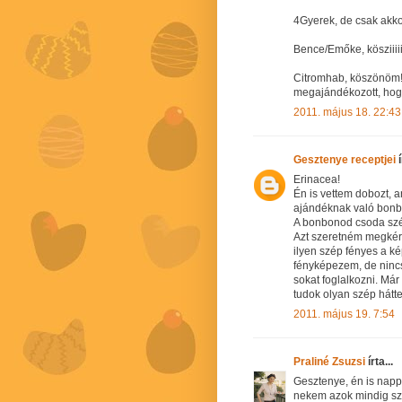
4Gyerek, de csak akk
Bence/Emőke, kösziiiii
Citromhab, köszönöm! 
megajándékozott, hogy 
2011. május 18. 22:43
Gesztenye receptjei
í
Erinacea!
Én is vettem dobozt, 
ajándéknak való bonbo
A bonbonod csoda szép
Azt szeretném megkérd
ilyen szép fényes a k
fényképezem, de nincs
sokat foglalkozni. Má
tudok olyan szép hátte
2011. május 19. 7:54
Praliné Zsuzsi
írta...
Gesztenye, én is napp
nekem azok mindig sze