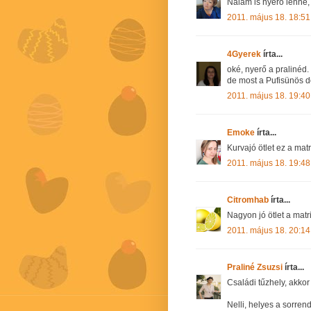
Nálam is nyerő lenne,
2011. május 18. 18:51
4Gyerek
írta...
oké, nyerő a pralinéd.
de most a Pufisünös 
2011. május 18. 19:40
Emoke
írta...
Kurvajó ötlet ez a matri
2011. május 18. 19:48
Citromhab
írta...
Nagyon jó ötlet a matr
2011. május 18. 20:14
Praliné Zsuzsi
írta...
Családi tűzhely, akkor 
Nelli, helyes a sorren