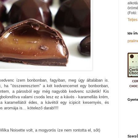
alkotá
örömé
(Fotó:
Teljes
Ide ír
prali
kedvenc ízem bonbonban, fagyiban, meg úgy általában is.
CER
nik, ha "összeeresztem" a két kedvencemet egy bonbonban,
CHOC
lentem, a párosból egy még nagyobb kedvenc születik! Kis
gbolondítva valami csoda lesz ez a kávés - karamellás krém,
Gyerte
a karamellától édes, a kávétól egy icipicit kesernyés, és
s aromája is... kötelező darab!!!!
Milka Noisette volt, a mogyorós íze nem rontotta el, sőt)
Szerző