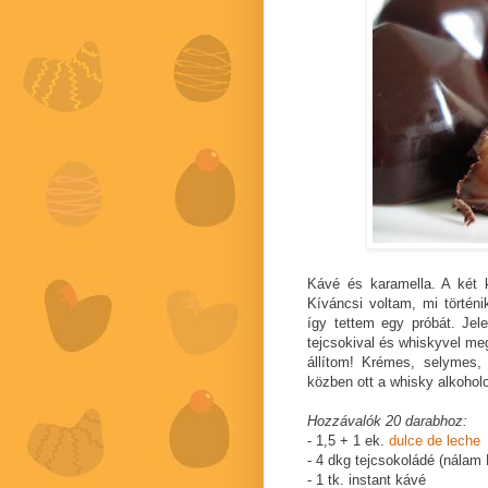
Kávé és karamella. A két 
Kíváncsi voltam, mi törté
így tettem egy próbát. Je
tejcsokival és whiskyvel me
állítom! Krémes, selymes, 
közben ott a whisky alkoholo
Hozzávalók 20 darabhoz:
- 1,5 + 1 ek.
dulce de leche
- 4 dkg tejcsokoládé (nálam 
- 1 tk. instant kávé