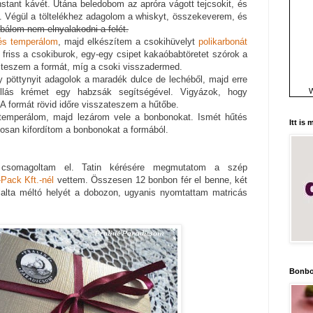
stant kávét. Utána beledobom az apróra vágott tejcsokit, és
. Végül a töltelékhez adagolom a whiskyt, összekeverem, és
óbálom nem elnyalakodni a felét.
és temperálom
, majd elkészítem a csokihüvelyt
polikarbonát
friss a csokiburok, egy-egy csipet kakaóbabtöretet szórok a
teszem a formát, míg a csoki visszadermed.
 pöttynyit adagolok a maradék dulce de lechéből, majd erre
W
llás krémet egy habzsák segítségével. Vigyázok, hogy
 A formát rövid időre visszateszem a hűtőbe.
 temperálom, majd lezárom vele a bonbonokat. Ismét hűtés
Itt is
tosan kifordítom a bonbonokat a formából.
 csomagoltam el. Tatin kérésére megmutatom a szép
Pack Kft.-nél
vettem. Összesen 12 bonbon fér el benne, két
glalta méltó helyét a dobozon, ugyanis nyomtattam matricás
Bonbo