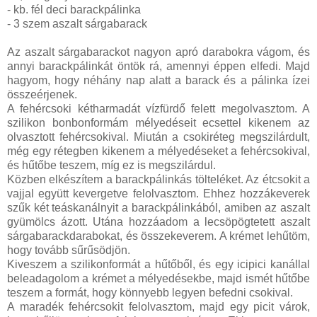
- kb. fél deci barackpálinka
- 3 szem aszalt sárgabarack
Az aszalt sárgabarackot nagyon apró darabokra vágom, és
annyi barackpálinkát öntök rá, amennyi éppen elfedi. Majd
hagyom, hogy néhány nap alatt a barack és a pálinka ízei
összeérjenek.
A fehércsoki kétharmadát vízfürdő felett megolvasztom. A
szilikon bonbonformám mélyedéseit ecsettel kikenem az
olvasztott fehércsokival. Miután a csokiréteg megszilárdult,
még egy rétegben kikenem a mélyedéseket a fehércsokival,
és hűtőbe teszem, míg ez is megszilárdul.
Közben elkészítem a barackpálinkás tölteléket. Az étcsokit a
vajjal együtt kevergetve felolvasztom. Ehhez hozzákeverek
szűk két teáskanálnyit a barackpálinkából, amiben az aszalt
gyümölcs ázott. Utána hozzáadom a lecsöpögtetett aszalt
sárgabarackdarabokat, és összekeverem. A krémet lehűtöm,
hogy tovább sűrűsödjön.
Kiveszem a szilikonformát a hűtőből, és egy icipici kanállal
beleadagolom a krémet a mélyedésekbe, majd ismét hűtőbe
teszem a formát, hogy könnyebb legyen befedni csokival.
A maradék fehércsokit felolvasztom, majd egy picit várok,