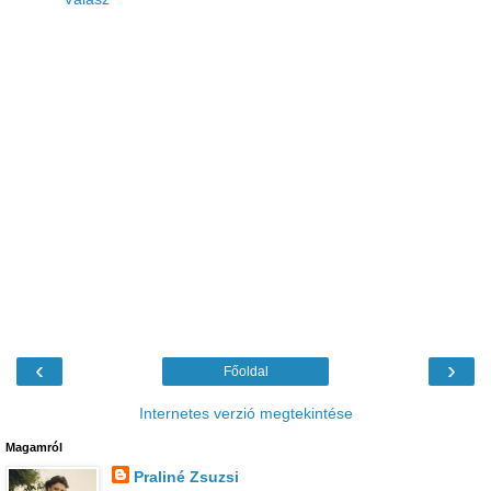
‹
›
Főoldal
Internetes verzió megtekintése
Magamról
Praliné Zsuzsi