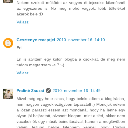
Nekem szokott működni az vegyes ét-tejcsokis kikenésnél
az egyszeres is. No meg mohó vagyok, több tölteléket
akarok bele :D
Válasz
Gesztenye receptjei
2010. november 16. 14:10
Eri!
Én is átvittem egy külön blogba a csokikat, de még nem
tudom megtartsam -e ? :-)
Válasz
Praliné Zsuzsi
2010. november 16. 14:49
Mivel még egy hete sincs, hogy belekezdtem a blogírásba,
nem nagyon vagyok ezügyben tapasztalt :) Mondjuk nekem
a józan paraszti eszem azt mondaná, hogy ha lenne egy
olyan jól bejáratott, olvasott blogom, mint a tiéd, akkor nem
vacakolnék egy másik beindításával, hanem a meglévőben
valami feltűnő helyre kitenném képpel, hogy Csokis