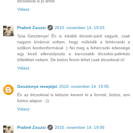
étcsokival is jó lehet.
Válasz
Praliné Zsuzsi
2010. november 14. 19:03
Szia Gesztenye! Én is inkább étcsoki-párti vagyok, csak
nagyon kíváncsi voltam, hogy működik a fehércsoki a
szilikon bonbonformával :) No meg a fehércsoki édessége
egy kicsit ellensúlyozta a karcosabb étcsokis-pálinkás
tölteléket nekem. De biztos finom lehet csak étcsokival is!
Válasz
Gesztenye receptjei
2010. november 14. 19:05
Én az étcsokival is kétszer kenem ki a formát, biztos, ami
biztos alapon :-))
Válasz
Praliné Zsuzsi
2010. november 14. 19:06