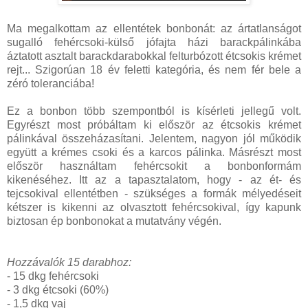
Ma megalkottam az ellentétek bonbonát: az ártatlanságot
sugalló fehércsoki-külső jófajta házi barackpálinkába
áztatott asztalt barackdarabokkal felturbózott étcsokis krémet
rejt... Szigorúan 18 év feletti kategória, és nem fér bele a
zéró toleranciába!
Ez a bonbon több szempontból is kísérleti jellegű volt.
Egyrészt most próbáltam ki először az étcsokis krémet
pálinkával összeházasítani. Jelentem, nagyon jól működik
együtt a krémes csoki és a karcos pálinka. Másrészt most
először használtam fehércsokit a bonbonformám
kikenéséhez. Itt az a tapasztalatom, hogy - az ét- és
tejcsokival ellentétben - szükséges a formák mélyedéseit
kétszer is kikenni az olvasztott fehércsokival, így kapunk
biztosan ép bonbonokat a mutatvány végén.
Hozzávalók 15 darabhoz:
- 15 dkg fehércsoki
- 3 dkg étcsoki (60%)
- 1,5 dkg vaj