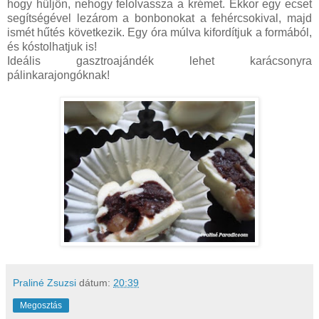
hogy hűljön, nehogy felolvassza a krémet. Ekkor egy ecset
segítségével lezárom a bonbonokat a fehércsokival, majd
ismét hűtés következik. Egy óra múlva kifordítjuk a formából,
és kóstolhatjuk is!
Ideális gasztroajándék lehet karácsonyra
pálinkarajongóknak!
Praliné Zsuzsi
dátum:
20:39
Megosztás