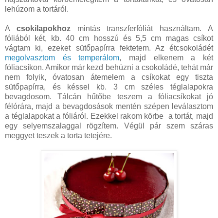
lehúzom a tortáról.
A
csokilapokhoz
mintás transzferfóliát használtam. A
fóliából két, kb. 40 cm hosszú és 5,5 cm magas csíkot
vágtam ki, ezeket sütőpapírra fektetem. Az étcsokoládét
megolvasztom és temperálom
, majd elkenem a két
fóliacsíkon. Amikor már kezd behúzni a csokoládé, tehát már
nem folyik, óvatosan átemelem a csíkokat egy tiszta
sütőpapírra, és késsel kb. 3 cm széles téglalapokra
bevagdosom. Tálcán hűtőbe teszem a fóliacsíkokat jó
félórára, majd a bevagdosások mentén szépen leválasztom
a téglalapokat a fóliáról. Ezekkel rakom körbe a tortát, majd
egy selyemszalaggal rögzítem. Végül pár szem száras
meggyet teszek a torta tetejére.