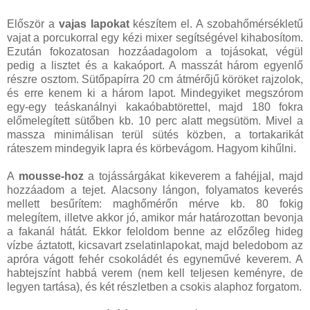
Először a
vajas lapokat
készítem el. A szobahőmérsékletű
vajat a porcukorral egy kézi mixer segítségével kihabosítom.
Ezután fokozatosan hozzáadagolom a tojásokat, végül
pedig a lisztet és a kakaóport. A masszát három egyenlő
részre osztom. Sütőpapírra 20 cm átmérőjű köröket rajzolok,
és erre kenem ki a három lapot. Mindegyiket megszórom
egy-egy teáskanálnyi kakaóbabtörettel, majd 180 fokra
előmelegített sütőben kb. 10 perc alatt megsütöm. Mivel a
massza minimálisan terül sütés közben, a tortakarikát
ráteszem mindegyik lapra és körbevágom. Hagyom kihűlni.
A
mousse-hoz
a tojássárgákat kikeverem a fahéjjal, majd
hozzáadom a tejet. Alacsony lángon, folyamatos keverés
mellett besűrítem: maghőmérőn mérve kb. 80 fokig
melegítem, illetve akkor jó, amikor már határozottan bevonja
a fakanál hátát. Ekkor feloldom benne az előzőleg hideg
vízbe áztatott, kicsavart zselatinlapokat, majd beledobom az
apróra vágott fehér csokoládét és egyneművé keverem. A
habtejszínt habbá verem (nem kell teljesen keményre, de
legyen tartása), és két részletben a csokis alaphoz forgatom.