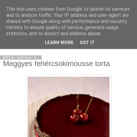
This site uses cookies from Google to deliver its services
and to analyze traffic. Your IP address and user-agent are
shared with Google along with performance and security
metrics to ensure quality of service, generate usage
statistics, and to detect and address abuse.
LEARN MORE
GOT IT
▼
2014. július 1.
Meggyes fehércsokimousse torta