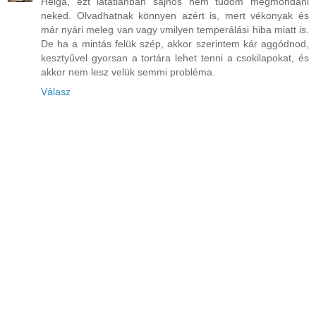
Helga, ezt látatlanban sajnos nem tudom megmondani
neked. Olvadhatnak könnyen azért is, mert vékonyak és
már nyári meleg van vagy vmilyen temperálási hiba miatt is.
De ha a mintás felük szép, akkor szerintem kár aggódnod,
kesztyűvel gyorsan a tortára lehet tenni a csokilapokat, és
akkor nem lesz velük semmi probléma.
Válasz