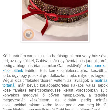
Két barátnőm van, akikkel a barátságunk már vagy húsz éve
tart; az egyikükkel, Gabival már egy óvodába is jártunk, arról
pedig a blogon is írtam, amikor Gabi esküvőjére
bonbonokat
készítettünk
Edittel. Edit kerek születésnapjára készült a
torta, úgyhogy jó sokat gondolkoztam rajta, milyen is legyen.
Végül kicsit "feketeerdősre" vettem az ízvilágot: a
málnás
tortánál
már bevált kakaóbabtöretes kakaós vajas lapok
közé fahéjas fehércsokimousse került vörösborban sült,
konyakos meggyel jó bőven megpakolva, a tetejére
meggyzselét készítettem, az oldalát pedig mintás
csokilapokkal raktam körbe. Most pedig van még kb. fél
évem kitalálni egy másik tortát Gabi kerek szülinapjára :)