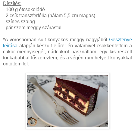
Díszítés:
- 100 g étcsokoládé
- 2 csík transzferfólia (nálam 5,5 cm magas)
- színes szalag
- pár szem meggy szárastul
*A vörösborban sült konyakos meggy nagyjából
Gesztenye
leírása
alapján készült előre: én valamivel csökkentettem a
cukor mennyiségét, nádcukrot használtam, egy kis reszelt
tonkababbal fűszereztem, és a végén rum helyett konyakkal
öntöttem fel.