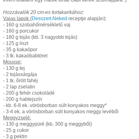
Hozzávalók 20 cm-es tortakarikához:
Vajas lapok
(
Desszert.Neked
receptje alapján):
- 160 g szobahőmérsékletű vaj
- 160 g porcukor
- 160 g tojás (kb. 3 nagyobb tojás)
- 125 g liszt
- 35 g kakaópor
- 3 tk. kakaóbabtöret
Mousse:
- 130 g tej
- 2 tojássárgája
- 1 tk. őrölt fahéj
- 2 lap zselatin
- 200 g fehér csokoládé
- 200 g habtejszín
- kb. 6-8 ek. vörösborban sült konyakos meggy*
- 3-4 ek. a vörösborban sült konyakos meggy levéből
Meggyzselé:
- 130 g meggypüré (kb. 300 g meggyből)
- 25 g cukor
- 3 g pektin