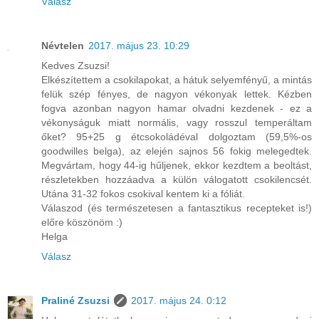
Válasz
Névtelen
2017. május 23. 10:29
Kedves Zsuzsi!
Elkészítettem a csokilapokat, a hátuk selyemfényű, a mintás
felük szép fényes, de nagyon vékonyak lettek. Kézben
fogva azonban nagyon hamar olvadni kezdenek - ez a
vékonyságuk miatt normális, vagy rosszul temperáltam
őket? 95+25 g étcsokoládéval dolgoztam (59,5%-os
goodwilles belga), az elején sajnos 56 fokig melegedtek.
Megvártam, hogy 44-ig hűljenek, ekkor kezdtem a beoltást,
részletekben hozzáadva a külön válogatott csokilencsét.
Utána 31-32 fokos csokival kentem ki a fóliát.
Válaszod (és természetesen a fantasztikus recepteket is!)
előre köszönöm :)
Helga
Válasz
Praliné Zsuzsi
2017. május 24. 0:12