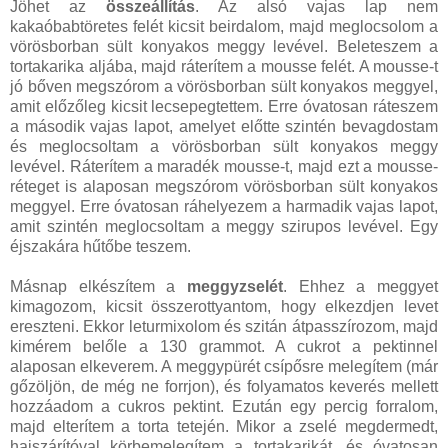
Jöhet az
összeállítás
. Az alsó vajas lap nem
kakaóbabtöretes felét kicsit beirdalom, majd meglocsolom a
vörösborban sült konyakos meggy levével. Beleteszem a
tortakarika aljába, majd ráterítem a mousse felét. A mousse-t
jó bőven megszórom a vörösborban sült konyakos meggyel,
amit előzőleg kicsit lecsepegtettem. Erre óvatosan ráteszem
a második vajas lapot, amelyet előtte szintén bevagdostam
és meglocsoltam a vörösborban sült konyakos meggy
levével. Ráterítem a maradék mousse-t, majd ezt a mousse-
réteget is alaposan megszórom vörösborban sült konyakos
meggyel. Erre óvatosan ráhelyezem a harmadik vajas lapot,
amit szintén meglocsoltam a meggy szirupos levével. Egy
éjszakára hűtőbe teszem.
Másnap elkészítem a
meggyzselét
. Ehhez a meggyet
kimagozom, kicsit összerottyantom, hogy elkezdjen levet
ereszteni. Ekkor leturmixolom és szitán átpasszírozom, majd
kimérem belőle a 130 grammot. A cukrot a pektinnel
alaposan elkeverem. A meggypürét csípősre melegítem (már
gőzöljön, de még ne forrjon), és folyamatos keverés mellett
hozzáadom a cukros pektint. Ezután egy percig forralom,
majd elterítem a torta tetején. Mikor a zselé megdermedt,
hajszárítóval körbemelegítem a tortakarikát, és óvatosan