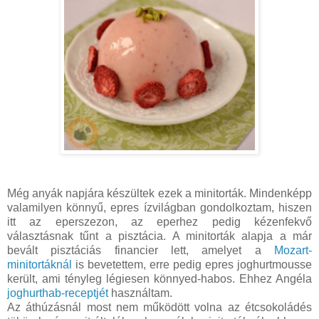
Még anyák napjára készültek ezek a minitorták. Mindenképp
valamilyen könnyű, epres ízvilágban gondolkoztam, hiszen
itt az eperszezon, az eperhez pedig kézenfekvő
választásnak tűnt a pisztácia. A minitorták alapja a már
bevált pisztáciás financier lett, amelyet a
Mozart-
minitortáknál
is bevetettem, erre pedig epres joghurtmousse
került, ami tényleg légiesen könnyed-habos. Ehhez Angéla
joghurthab-receptjét
használtam.
Az áthúzásnál most nem működött volna az étcsokoládés