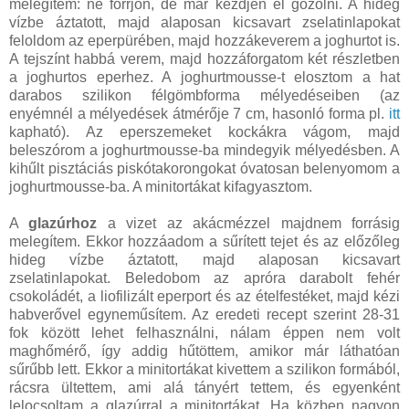
melegítem: ne forrjon, de már kezdjen el gőzölni. A hideg
vízbe áztatott, majd alaposan kicsavart zselatinlapokat
feloldom az eperpürében, majd hozzákeverem a joghurtot is.
A tejszínt habbá verem, majd hozzáforgatom két részletben
a joghurtos eperhez. A joghurtmousse-t elosztom a hat
darabos szilikon félgömbforma mélyedéseiben (az
enyémnél a mélyedések átmérője 7 cm, hasonló forma pl.
itt
kapható). Az eperszemeket kockákra vágom, majd
beleszórom a joghurtmousse-ba mindegyik mélyedésben. A
kihűlt pisztáciás piskótakorongokat óvatosan belenyomom a
joghurtmousse-ba. A minitortákat kifagyasztom.
A
glazúrhoz
a vizet az akácmézzel majdnem forrásig
melegítem. Ekkor hozzáadom a sűrített tejet és az előzőleg
hideg vízbe áztatott, majd alaposan kicsavart
zselatinlapokat. Beledobom az apróra darabolt fehér
csokoládét, a liofilizált eperport és az ételfestéket, majd kézi
habverővel egyneműsítem. Az eredeti recept szerint 28-31
fok között lehet felhasználni, nálam éppen nem volt
maghőmérő, így addig hűtöttem, amikor már láthatóan
sűrűbb lett. Ekkor a minitortákat kivettem a szilikon formából,
rácsra ültettem, ami alá tányért tettem, és egyenként
lelocsoltam a glazúrral a minitortákat. Ha közben nagyon