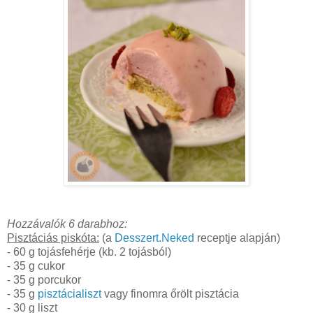
Hozzávalók 6 darabhoz:
Pisztáciás piskóta:
(a
Desszert.Neked
receptje alapján)
- 60 g tojásfehérje (kb. 2 tojásból)
- 35 g cukor
- 35 g porcukor
- 35 g
pisztácialiszt
vagy finomra őrölt pisztácia
- 30 g liszt