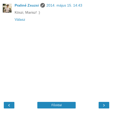
Praliné Zsuzsi
2014. május 15. 14:43
Köszi, Marisz! :)
Válasz
‹
›
Főoldal