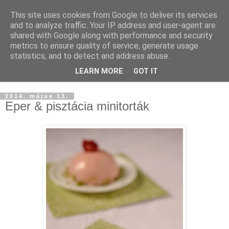
This site uses cookies from Google to deliver its services
and to analyze traffic. Your IP address and user-agent are
shared with Google along with performance and security
metrics to ensure quality of service, generate usage
statistics, and to detect and address abuse.
LEARN MORE
GOT IT
▼
2014. május 13.
Eper & pisztácia minitorták