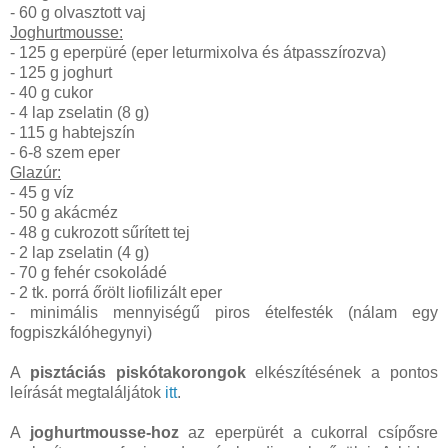
- 60 g olvasztott vaj
Joghurtmousse:
- 125 g eperpüré (eper leturmixolva és átpasszírozva)
- 125 g joghurt
- 40 g cukor
- 4 lap zselatin (8 g)
- 115 g habtejszín
- 6-8 szem eper
Glazúr:
- 45 g víz
- 50 g akácméz
- 48 g cukrozott sűrített tej
- 2 lap zselatin (4 g)
- 70 g fehér csokoládé
- 2 tk. porrá őrölt liofilizált eper
- minimális mennyiségű piros ételfesték (nálam egy
fogpiszkálóhegynyi)
A
pisztáciás piskótakorongok
elkészítésének a pontos
leírását megtaláljátok
itt
.
A
joghurtmousse-hoz
az eperpürét a cukorral csípősre