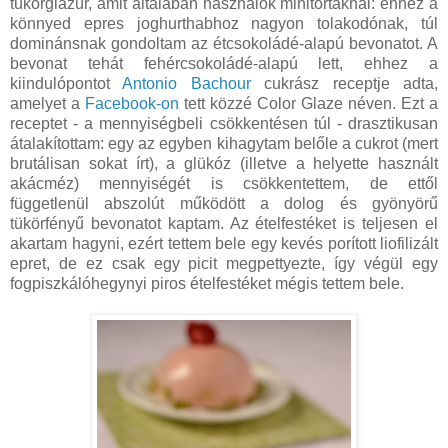
tükörglazúr, amit általában használok minitortáknál: ehhez a
könnyed epres joghurthabhoz nagyon tolakodónak, túl
dominánsnak gondoltam az étcsokoládé-alapú bevonatot. A
bevonat tehát fehércsokoládé-alapú lett, ehhez a
kiindulópontot
Antonio Bachour
cukrász receptje adta,
amelyet a
Facebook-on
tett közzé Color Glaze néven. Ezt a
receptet - a mennyiségbeli csökkentésen túl - drasztikusan
átalakítottam: egy az egyben kihagytam belőle a cukrot (mert
brutálisan sokat írt), a glükóz (illetve a helyette használt
akácméz) mennyiségét is csökkentettem, de ettől
függetlenül abszolút működött a dolog és gyönyörű
tükörfényű bevonatot kaptam. Az ételfestéket is teljesen el
akartam hagyni, ezért tettem bele egy kevés porított liofilizált
epret, de ez csak egy picit megpettyezte, így végül egy
fogpiszkálóhegynyi piros ételfestéket mégis tettem bele.