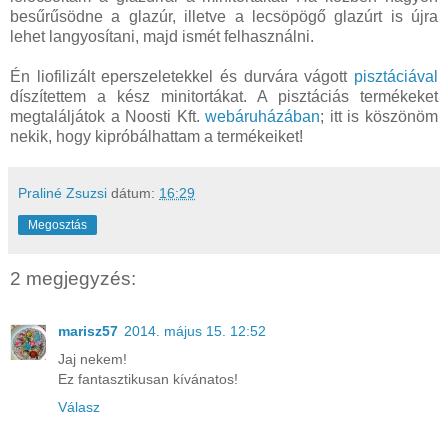
besűrűsödne a glazúr, illetve a lecsöpögő glazúrt is újra
lehet langyosítani, majd ismét felhasználni.
Én liofilizált eperszeletekkel és durvára vágott
pisztáciával
díszítettem a kész minitortákat. A pisztáciás termékeket
megtaláljátok a Noosti Kft.
webáruházában
; itt is köszönöm
nekik, hogy kipróbálhattam a termékeiket!
Praliné Zsuzsi
dátum:
16:29
Megosztás
2 megjegyzés:
marisz57
2014. május 15. 12:52
Jaj nekem!
Ez fantasztikusan kívánatos!
Válasz