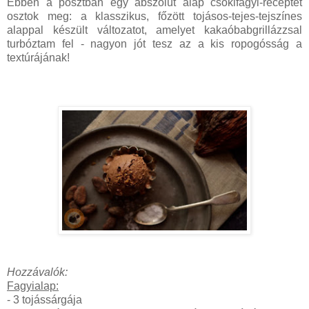
Ebben a posztban egy abszolút alap csokifagyi-receptet
osztok meg: a klasszikus, főzött tojásos-tejes-tejszínes
alappal készült változatot, amelyet kakaóbabgrillázzsal
turbóztam fel - nagyon jót tesz az a kis ropogósság a
textúrájának!
Hozzávalók:
Fagyialap:
- 3 tojássárgája