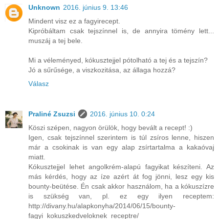
Unknown
2016. június 9. 13:46
Mindent visz ez a fagyirecept.
Kipróbáltam csak tejszínnel is, de annyira tömény lett...
muszáj a tej bele.
Mi a véleményed, kókusztejjel pótolható a tej és a tejszín?
Jó a sűrűsége, a viszkozitása, az állaga hozzá?
Válasz
Praliné Zsuzsi
2016. június 10. 0:24
Köszi szépen, nagyon örülök, hogy bevált a recept! :)
Igen, csak tejszínnel szerintem is túl zsíros lenne, hiszen
már a csokinak is van egy alap zsírtartalma a kakaóvaj
miatt.
Kókusztejjel lehet angolkrém-alapú fagyikat készíteni. Az
más kérdés, hogy az íze azért át fog jönni, lesz egy kis
bounty-beütése. Én csak akkor használom, ha a kókuszízre
is szükség van, pl. ez egy ilyen receptem:
http://divany.hu/alapkonyha/2014/06/15/bounty-
fagyi_kokuszkedveloknek_receptre/