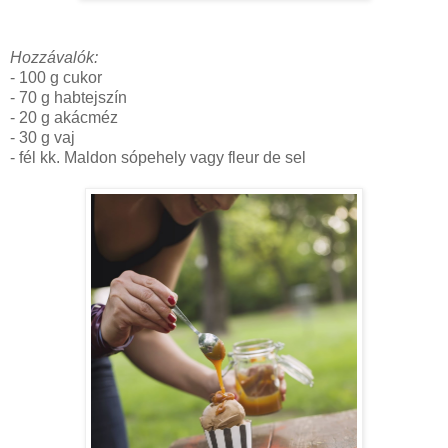
Hozzávalók:
- 100 g cukor
- 70 g habtejszín
- 20 g akácméz
- 30 g vaj
- fél kk. Maldon sópehely vagy fleur de sel