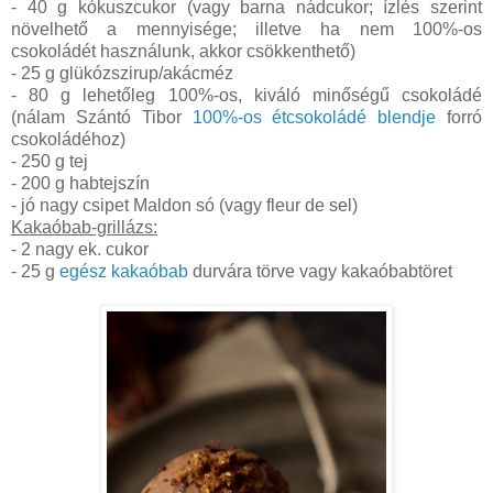
- 40 g kókuszcukor (vagy barna nádcukor; ízlés szerint
növelhető a mennyisége; illetve ha nem 100%-os
csokoládét használunk, akkor csökkenthető)
- 25 g glükózszirup/akácméz
- 80 g lehetőleg 100%-os, kiváló minőségű csokoládé
(nálam Szántó Tibor
100%-os étcsokoládé blendje
forró
csokoládéhoz)
- 250 g tej
- 200 g habtejszín
- jó nagy csipet Maldon só (vagy fleur de sel)
Kakaóbab-grillázs:
- 2 nagy ek. cukor
- 25 g
egész kakaóbab
durvára törve vagy kakaóbabtöret