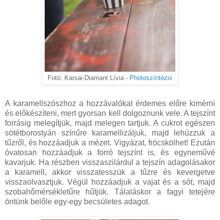
Fotó: Karsai-Diamant Lívia -
Photoszíntézis
A karamellszószhoz a hozzávalókat érdemes előre kimérni
és előkészíteni, mert gyorsan kell dolgoznunk vele. A tejszínt
forrásig melegítjük, majd melegen tartjuk. A cukrot egészen
sötétborostyán színűre karamellizáljuk, majd lehúzzuk a
tűzről, és hozzáadjuk a mézet. Vigyázat, fröcskölhet! Ezután
óvatosan hozzáadjuk a forró tejszínt is, és egyneművé
kavarjuk. Ha részben visszaszilárdul a tejszín adagolásakor
a karamell, akkor visszatesszük a tűzre és kevergetve
visszaolvasztjuk. Végül hozzáadjuk a vajat és a sót, majd
szobahőmérsékletűre hűtjük. Tálaláskor a fagyi tetejére
öntünk belőle egy-egy becsületes adagot.