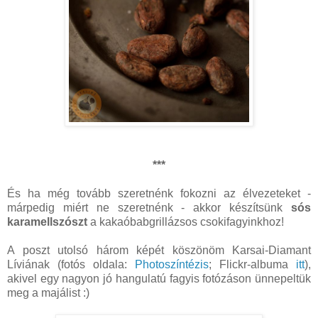
***
És ha még tovább szeretnénk fokozni az élvezeteket -
márpedig miért ne szeretnénk - akkor készítsünk
sós
karamellszószt
a kakaóbabgrillázsos csokifagyinkhoz!
A poszt utolsó három képét köszönöm Karsai-Diamant
Líviának (fotós oldala:
Photoszíntézis
; Flickr-albuma
itt
),
akivel egy nagyon jó hangulatú fagyis fotózáson ünnepeltük
meg a majálist :)