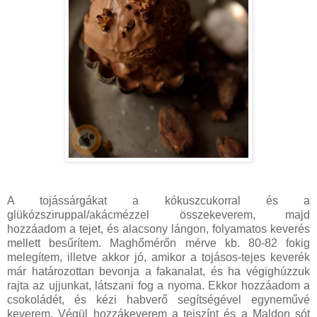
A tojássárgákat a kókuszcukorral és a
glükózsziruppal/akácmézzel összekeverem, majd
hozzáadom a tejet, és alacsony lángon, folyamatos keverés
mellett besűrítem. Maghőmérőn mérve kb. 80-82 fokig
melegítem, illetve akkor jó, amikor a tojásos-tejes keverék
már határozottan bevonja a fakanalat, és ha végighúzzuk
rajta az ujjunkat, látszani fog a nyoma. Ekkor hozzáadom a
csokoládét, és kézi habverő segítségével egyneművé
keverem. Végül hozzákeverem a tejszínt és a Maldon sót