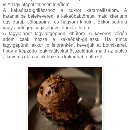
is.A fagyialapot teljesen lehűtöm.
A kakaóbab-grillázshoz a cukrot karamellizálom. A
karamellbe belekeverem a kakaóbabtöretet, majd kiterítem
egy darab sütőpapírra, és hagyom kihűlni. Ekkor sodrófa
vagy aprítógép segítségével durvára töröm.
A fagyialapot fagylaltgépben kihűtöm. A keverés végén
adom csak hozzá a kakaóbab-grillázst. Ha nincs
fagyigépünk, akkor jó félóránként keverjük át botmixerrel,
hogy a képződő jégkristályokat összetörjük, majd az utolsó
átkeverés után adjuk hozzá a kakaóbab-grillázst.