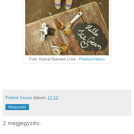
Fotó: Karsai-Diamant Lívia -
Photoszíntézis
Praliné Zsuzsi
dátum:
17:12
Megosztás
2 megjegyzés: