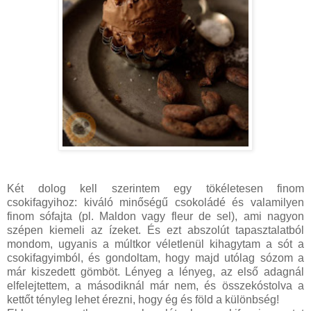
Két dolog kell szerintem egy tökéletesen finom
csokifagyihoz: kiváló minőségű csokoládé és valamilyen
finom sófajta (pl. Maldon vagy fleur de sel), ami nagyon
szépen kiemeli az ízeket. És ezt abszolút tapasztalatból
mondom, ugyanis a múltkor véletlenül kihagytam a sót a
csokifagyimból, és gondoltam, hogy majd utólag sózom a
már kiszedett gömböt. Lényeg a lényeg, az első adagnál
elfelejtettem, a másodiknál már nem, és összekóstolva a
kettőt tényleg lehet érezni, hogy ég és föld a különbség!