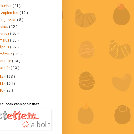
október
( 11 )
szeptember
( 12 )
augusztus
( 8 )
július
( 12 )
június
( 10 )
május
( 13 )
április
( 12 )
március
( 15 )
február
( 14 )
január
( 13 )
12
( 163 )
11
( 164 )
10
( 27 )
r cuccok csomagoláshoz