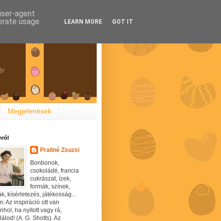
 user-agent
nerate usage
LEARN MORE
GOT IT
Megjelenések
ról
Praliné Zsuzsi
Bonbonok,
csokoládé, francia
cukrászat, ízek,
formák, színek,
ák, kísérletezés, játékosság...
: Az inspiráció ott van
hol, ha nyitott vagy rá,
álod! (A. G. Shotts). Az