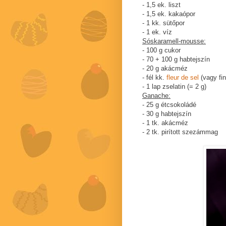
- 1,5 ek. liszt
- 1,5 ek. kakaópor
- 1 kk. sütőpor
- 1 ek. víz
Sóskaramell-mousse:
- 100 g cukor
- 70 + 100 g habtejszín
- 20 g akácméz
- fél kk.
fleur de sel
(vagy fi
- 1 lap zselatin (= 2 g)
Ganache:
- 25 g étcsokoládé
- 30 g habtejszín
- 1 tk. akácméz
- 2 tk. pirított szezámmag