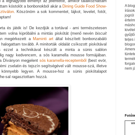
 a legnagyobb élményt az jelentette, amikor találkozhattam
A blo
attam kóstolót a bonbonokból akár a
Dining Guide Food Show-
írások
tiválon
. Köszönöm a sok kommentet, lájkot, levelet, fotót,
jogról
kaptam!
értel
máshol
rta és játék is! De kezdjük a tortával - ami természetesen
kivéte
ettem volna kipróbálni a mintás piskótát (menő nevén
biscuit
gyűjtő
tán megérkezett a
Maminti art
által készített bonbonzabáló
teljes 
halogattam tovább. A minitorták oldalát csíkozott piskótával
blogom
Amenn
is ezzel a technikával készült a minta a sünis sablon
tüntet
pedig nagy kedvencem, a sós karamella mousse formájában.
termé
 a Díványon megjelent
sós karamella-receptemből
(best evör,
forga
némi zselatin és tejszín segítségével vált mousse-szá, illetve
nem j
 könnyebb legyen. A mousse-hoz a sünis piskótalapot
e-sal ragasztottam hozzá.
Fotói
ww