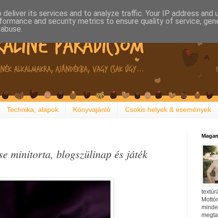
deliver its services and to analyze traffic. Your IP address and
formance and security metrics to ensure quality of service, ge
 abuse.
Technika, alapok
Könyvajánló
Csokis helyek & események
Magam
 minitorta, blogszülinap és játék
textúr
Mottóm
minden
megtal