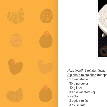
Hozzávalók 3 minitortához:
A piskóta mintájához
(recep
- 1 tojásfehérje
- 30 g porcukor
- 40 g liszt
- 30 g olvasztott vaj
Piskóta:
- 3 egész tojás
- 3 ek. cukor