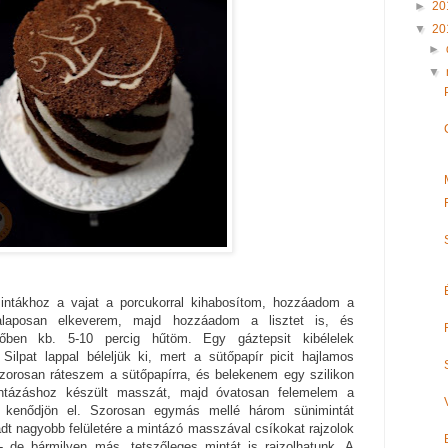
►
20
▼
20
►
▼
tákhoz a vajat a porcukorral kihabosítom, hozzáadom a
el alaposan elkeverem, majd hozzáadom a lisztet is, és
ben kb. 5-10 percig hűtöm. Egy gáztepsit kibélelek
Silpat lappal béleljük ki, mert a sütőpapír picit hajlamos
szorosan ráteszem a sütőpapírra, és belekenem egy szilikon
intázáshoz készült masszát, majd óvatosan felemelem a
 kenődjön el. Szorosan egymás mellé három sünimintát
adt nagyobb felületére a mintázó masszával csíkokat rajzolok
 de bármilyen más, tetszőleges mintát is rajzolhatunk. A