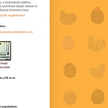
s, a kísérletezés játékos
t szeretném átadni Neked is!
 Karsai-Diamant Lívia)
 profil megtekintése
hatsz:
neparadicsom@gmail.com
TIFIED
OLATIER
k a FB-ra is!
i jogvédelem: