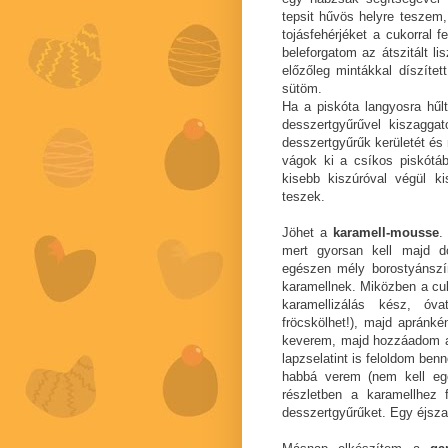
tepsit hűvös helyre teszem
tojásfehérjéket a cukorral 
beleforgatom az átszitált li
előzőleg mintákkal díszítet
sütöm.
Ha a piskóta langyosra hűl
desszertgyűrűvel kiszagga
desszertgyűrűk kerületét é
vágok ki a csíkos piskótáb
kisebb kiszúróval végül ki
teszek.
Jöhet a
karamell-mousse
.
mert gyorsan kell majd d
egészen mély borostyánszín
karamellnek. Miközben a cuko
karamellizálás kész, ó
fröcskölhet!), majd apránké
keverem, majd hozzáadom a s
lapzselatint is feloldom be
habbá verem (nem kell eg
részletben a karamellhez 
desszertgyűrűket. Egy éjsz