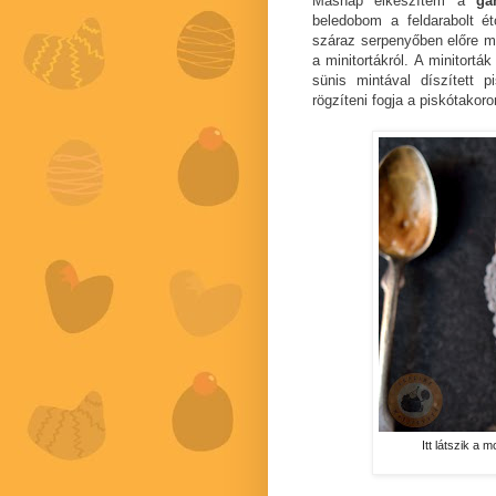
Másnap elkészítem a
ga
beledobom a feldarabolt 
száraz serpenyőben előre m
a minitortákról. A minitort
sünis mintával díszített 
rögzíteni fogja a piskótakoro
Itt látszik a