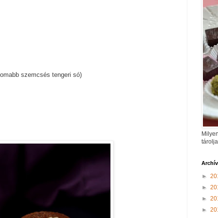
nomabb szemcsés tengeri só)
Milyen
tárolj
Archí
►
20
►
20
►
20
►
20