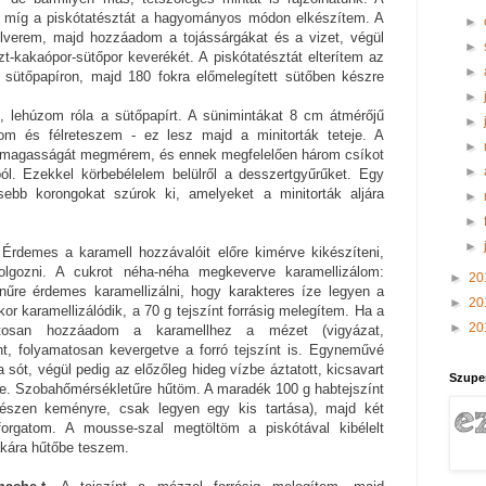
, míg a piskótatésztát a hagyományos módon elkészítem. A
►
felverem, majd hozzáadom a tojássárgákat és a vizet, végül
►
szt-kakaópor-sütőpor keverékét. A piskótatésztát elterítem az
►
t sütőpapíron, majd 180 fokra előmelegített sütőben készre
►
t, lehúzom róla a sütőpapírt. A sünimintákat 8 cm átmérőjű
►
tom és félreteszem - ez lesz majd a minitorták teteje. A
►
s magasságát megmérem, és ennek megfelelően három csíkot
►
ól. Ezekkel körbebélelem belülről a desszertgyűrűket. Egy
sebb korongokat szúrok ki, amelyeket a minitorták aljára
►
►
►
 Érdemes a karamell hozzávalóit előre kimérve kikészíteni,
olgozni. A cukrot néha-néha megkeverve karamellizálom:
►
20
űre érdemes karamellizálni, hogy karakteres íze legyen a
►
20
r karamellizálódik, a 70 g tejszínt forrásig melegítem. Ha a
►
20
vatosan hozzáadom a karamellhez a mézet (vigyázat,
nt, folyamatosan kevergetve a forró tejszínt is. Egyneművé
ót, végül pedig az előzőleg hideg vízbe áztatott, kicsavart
Szupe
nne. Szobahőmérsékletűre hűtöm. A maradék 100 g habtejszínt
észen keményre, csak legyen egy kis tartása), majd két
forgatom. A mousse-szal megtöltöm a piskótával kibélelt
akára hűtőbe teszem.