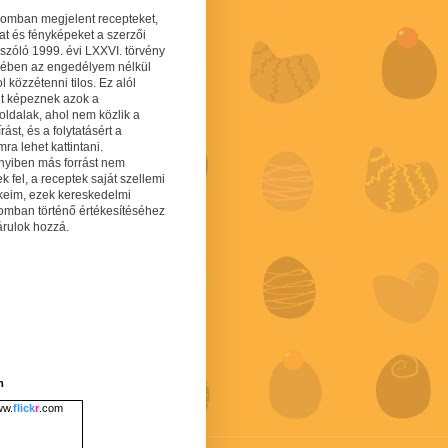
gomban megjelent recepteket,
at és fényképeket a szerzői
 szóló 1999. évi LXXVI. törvény
mében az engedélyem nélkül
 közzétenni tilos. Ez alól
lt képeznek azok a
oldalak, ahol nem közlik a
írást, és a folytatásért a
ra lehet kattintani.
yiben más forrást nem
ek fel, a receptek saját szellemi
keim, ezek kereskedelmi
lomban történő értékesítéséhez
árulok hozzá.
m
w.
flick
r
.com