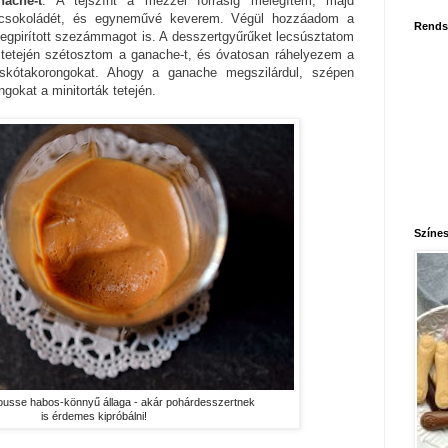
nache-t
. A tejszínt a mézzel forrásig melegítem, majd
étcsokoládét, és egyneművé keverem. Végül hozzáadom a
Rends
egpirított szezámmagot is. A desszertgyűrűket lecsúsztatom
ák tetején szétosztom a ganache-t, és óvatosan ráhelyezem a
piskótakorongokat. Ahogy a ganache megszilárdul, szépen
ngokat a minitorták tetején.
Színes
 mousse habos-könnyű állaga - akár pohárdesszertnek
is érdemes kipróbálni!