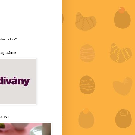
hat is this?
 megtaláltok
n 1x1