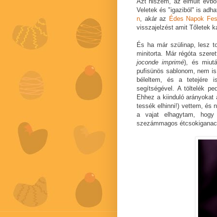
Azt hiszem, az elmúlt évből
Veletek és "igaziból" is adh
n
, akár az
Édes Napok Fesz
visszajelzést amit Tőletek 
És ha már szülinap, lesz to
minitorta. Már régóta szer
joconde imprimé
), és miu
pufisünös sablonom, nem is 
béleltem, és a tetejére 
segítségével. A töltelék 
Ehhez a kiinduló arányokat
tessék elhinni!) vettem, és 
a vajat elhagytam, hogy
szezámmagos étcsokiganach