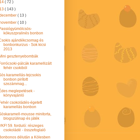
14
( 72 )
13
( 143 )
december
( 13 )
november
( 10 )
Passiógyümölcsös-
kókuszpralinés bonbon
Csokis ajándékcsomag és
bonbonkurzus - Sok kicsi
2013
Mini gesztenyebombák
Forrócsoki-pálcák karamellizált
fehér csokiból
Sós karamellás-tejcsokis
bonbon pirított
szezámmag...
Édes meglepetések -
könyvajánló
Fehér csokoládés-égetett
karamellás bonbon
Sóskaramell-mousse minitorta,
blogszülinap és játék
VKF! 59. forduló: részeges
csokoládé - összefoglaló
Bonbonos délután a Kölesben