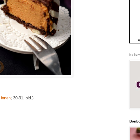
W
Itt is
t
innen
; 30-31. old.)
Bonbo