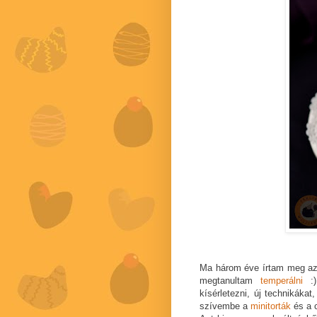
Ma három éve írtam meg a
megtanultam
temperálni
:)
kísérletezni, új technikáka
szívembe a
minitorták
és a c