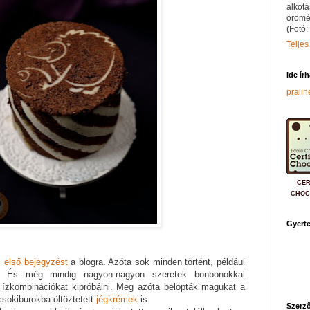
alkotá
örömé
(Fotó:
Teljes
Ide ír
prali
CER
CHOC
Gyerte
z
első bejegyzést
a blogra. Azóta sok minden történt, például
 És még mindig nagyon-nagyon szeretek bonbonokkal
t, ízkombinációkat kipróbálni. Meg azóta belopták magukat a
sokiburokba öltöztetett
jégkrémek
is.
Szerző