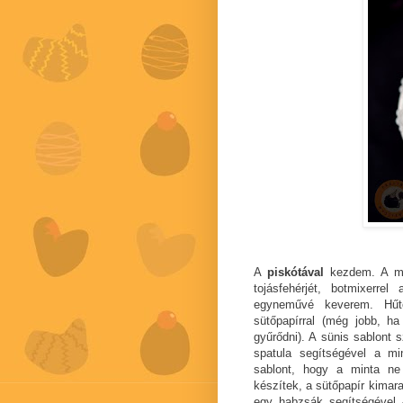
A
piskótával
kezdem. A min
tojásfehérjét, botmixerr
egyneművé keverem. Hűtő
sütőpapírral (még jobb, ha 
gyűrődni). A sünis sablont 
spatula segítségével a m
sablont, hogy a minta ne
készítek, a sütőpapír kimar
egy habzsák segítségével -