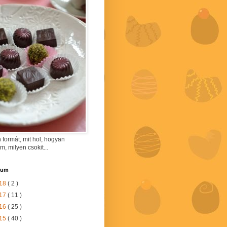
 formát, mit hol, hogyan
am, milyen csokit...
vum
18
( 2 )
17
( 11 )
16
( 25 )
15
( 40 )