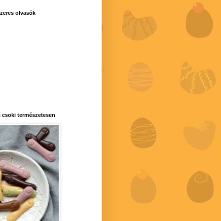
zeres olvasók
 csoki természetesen