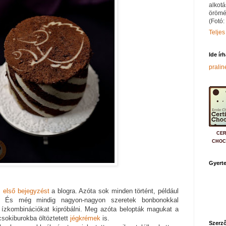
alkotá
örömé
(Fotó:
Teljes
Ide ír
prali
CER
CHOC
Gyerte
z
első bejegyzést
a blogra. Azóta sok minden történt, például
 És még mindig nagyon-nagyon szeretek bonbonokkal
t, ízkombinációkat kipróbálni. Meg azóta belopták magukat a
sokiburokba öltöztetett
jégkrémek
is.
Szerző