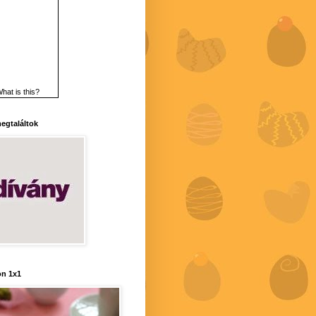
hat is this?
 megtaláltok
n 1x1