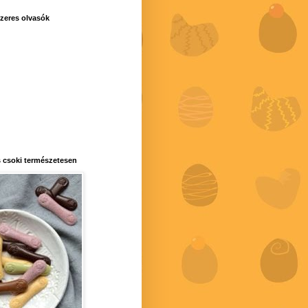
zeres olvasók
 csoki természetesen