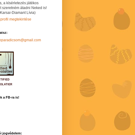
s, a kísérletezés játékos
t szeretném átadni Neked is!
 Karsai-Diamant Lívia)
 profil megtekintése
hatsz:
neparadicsom@gmail.com
TIFIED
OLATIER
k a FB-ra is!
i jogvédelem: