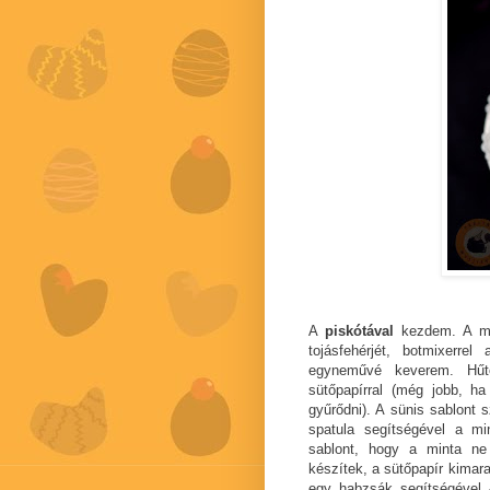
A
piskótával
kezdem. A min
tojásfehérjét, botmixerr
egyneművé keverem. Hűtő
sütőpapírral (még jobb, ha 
gyűrődni). A sünis sablont 
spatula segítségével a m
sablont, hogy a minta ne
készítek, a sütőpapír kimar
egy habzsák segítségével -