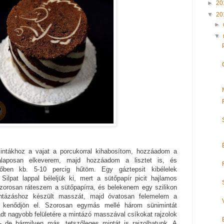
►
20
▼
20
►
▼
tákhoz a vajat a porcukorral kihabosítom, hozzáadom a
el alaposan elkeverem, majd hozzáadom a lisztet is, és
ben kb. 5-10 percig hűtöm. Egy gáztepsit kibélelek
Silpat lappal béleljük ki, mert a sütőpapír picit hajlamos
szorosan ráteszem a sütőpapírra, és belekenem egy szilikon
intázáshoz készült masszát, majd óvatosan felemelem a
 kenődjön el. Szorosan egymás mellé három sünimintát
adt nagyobb felületére a mintázó masszával csíkokat rajzolok
 de bármilyen más, tetszőleges mintát is rajzolhatunk. A