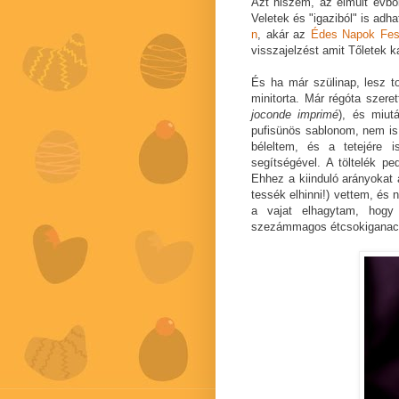
Azt hiszem, az elmúlt évből
Veletek és "igaziból" is adh
n
, akár az
Édes Napok Fesz
visszajelzést amit Tőletek 
És ha már szülinap, lesz to
minitorta. Már régóta szer
joconde imprimé
), és miu
pufisünös sablonom, nem is 
béleltem, és a tetejére 
segítségével. A töltelék 
Ehhez a kiinduló arányokat
tessék elhinni!) vettem, és 
a vajat elhagytam, hogy
szezámmagos étcsokiganach