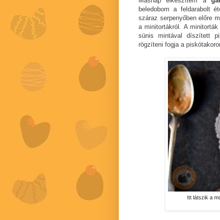
Másnap elkészítem a
ga
beledobom a feldarabolt 
száraz serpenyőben előre m
a minitortákról. A minitort
sünis mintával díszített 
rögzíteni fogja a piskótakoro
Itt látszik a