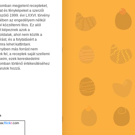
gomban megjelent recepteket,
at és fényképeket a szerzői
 szóló 1999. évi LXXVI. törvény
mében az engedélyem nélkül
 közzétenni tilos. Ez alól
lt képeznek azok a
oldalak, ahol nem közlik a
írást, és a folytatásért a
ra lehet kattintani.
yiben más forrást nem
ek fel, a receptek saját szellemi
keim, ezek kereskedelmi
lomban történő értékesítéséhez
árulok hozzá.
m
w.
flick
r
.com