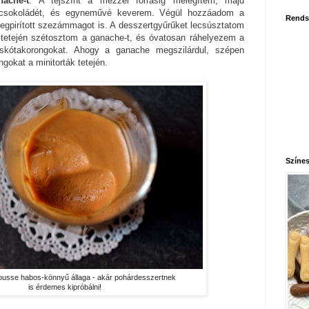
nache-t
. A tejszínt a mézzel forrásig melegítem, majd
étcsokoládét, és egyneművé keverem. Végül hozzáadom a
Rends
egpirított szezámmagot is. A desszertgyűrűket lecsúsztatom
ák tetején szétosztom a ganache-t, és óvatosan ráhelyezem a
piskótakorongokat. Ahogy a ganache megszilárdul, szépen
ngokat a minitorták tetején.
Színes
 mousse habos-könnyű állaga - akár pohárdesszertnek
is érdemes kipróbálni!