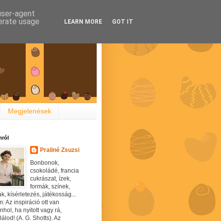
 user-agent
nerate usage
LEARN MORE
GOT IT
Megjelenések
ról
Praliné Zsuzsi
Bonbonok,
csokoládé, francia
cukrászat, ízek,
formák, színek,
ák, kísérletezés, játékosság...
: Az inspiráció ott van
hol, ha nyitott vagy rá,
álod! (A. G. Shotts). Az