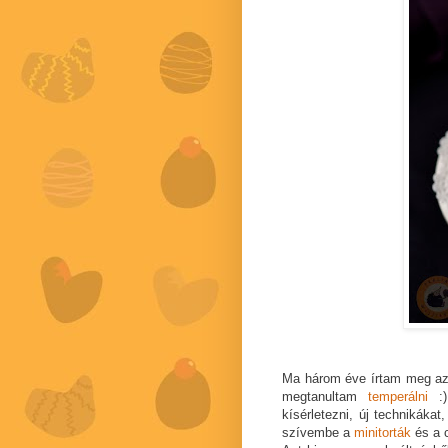
Ma három éve írtam meg a
megtanultam
temperálni
:)
kísérletezni, új technikáka
szívembe a
minitorták
és a c