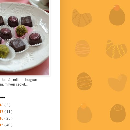
 formát, mit hol, hogyan
am, milyen csokit...
vum
18
( 2 )
17
( 11 )
16
( 25 )
15
( 40 )