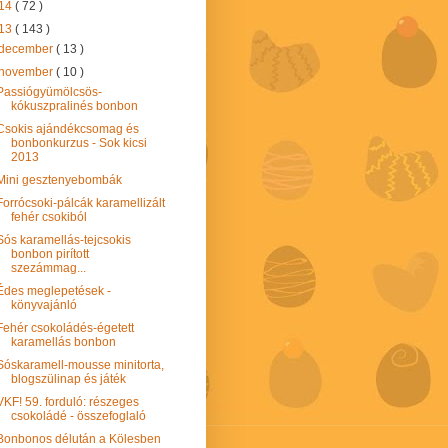
14
( 72 )
13
( 143 )
december
( 13 )
november
( 10 )
Passiógyümölcsös-
kókuszpralinés bonbon
Csokis ajándékcsomag és
bonbonkurzus - Sok kicsi
2013
Mini gesztenyebombák
Forrócsoki-pálcák karamellizált
fehér csokiból
Sós karamellás-tejcsokis
bonbon pirított
szezámmag...
Édes meglepetések -
könyvajánló
Fehér csokoládés-égetett
karamellás bonbon
Sóskaramell-mousse minitorta,
blogszülinap és játék
VKF! 59. forduló: részeges
csokoládé - összefoglaló
Bonbonos délután a Kölesben