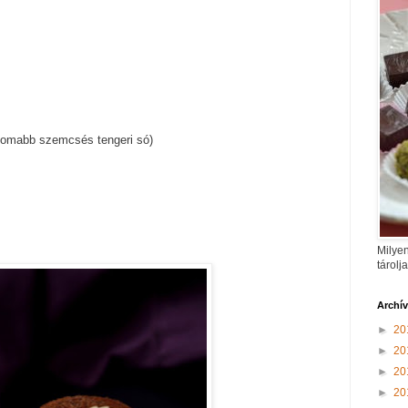
nomabb szemcsés tengeri só)
Milyen
tárolj
Archí
►
20
►
20
►
20
►
20