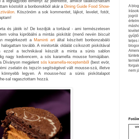
 a legnagyobb élményt az jelentette, amikor találkozhattam
A blo
attam kóstolót a bonbonokból akár a
Dining Guide Food Show-
írások
tiválon
. Köszönöm a sok kommentet, lájkot, levelet, fotót,
jogról
kaptam!
értel
máshol
rta és játék is! De kezdjük a tortával - ami természetesen
kivéte
ettem volna kipróbálni a mintás piskótát (menő nevén
biscuit
gyűjtő
tán megérkezett a
Maminti art
által készített bonbonzabáló
teljes 
halogattam tovább. A minitorták oldalát csíkozott piskótával
blogom
Amenn
is ezzel a technikával készült a minta a sünis sablon
tüntet
pedig nagy kedvencem, a sós karamella mousse formájában.
termé
 a Díványon megjelent
sós karamella-receptemből
(best evör,
forga
némi zselatin és tejszín segítségével vált mousse-szá, illetve
nem j
 könnyebb legyen. A mousse-hoz a sünis piskótalapot
e-sal ragasztottam hozzá.
Fotói
ww