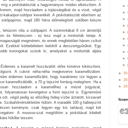
, míg a piskótatésztát a hagyományos módon elkészítem. A
►
felverem, majd hozzáadom a tojássárgákat és a vizet, végül
►
szt-kakaópor-sütőpor keverékét. A piskótatésztát elterítem az
►
t sütőpapíron, majd 180 fokra előmelegített sütőben készre
►
t, lehúzom róla a sütőpapírt. A sünimintákat 8 cm átmérőjű
►
tom és félreteszem - ez lesz majd a minitorták teteje. A
►
s magasságát megmérem, és ennek megfelelően három csíkot
►
ól. Ezekkel körbebélelem belülről a desszertgyűrűket. Egy
sebb korongokat szúrok ki, amelyeket a minitorták aljára
►
►
►
 Érdemes a karamell hozzávalóit előre kimérve kikészíteni,
olgozni. A cukrot néha-néha megkeverve karamellizálom:
►
20
űre érdemes karamellizálni, hogy karakteres íze legyen a
►
20
r karamellizálódik, a 70 g tejszínt forrásig melegítem. Ha a
►
20
vatosan hozzáadom a karamellhez a mézet (vigyázat,
nt, folyamatosan kevergetve a forró tejszínt is. Egyneművé
ót, végül pedig az előzőleg hideg vízbe áztatott, kicsavart
Szupe
nne. Szobahőmérsékletűre hűtöm. A maradék 100 g habtejszínt
észen keményre, csak legyen egy kis tartása), majd két
forgatom. A mousse-szal megtöltöm a piskótával kibélelt
akára hűtőbe teszem.