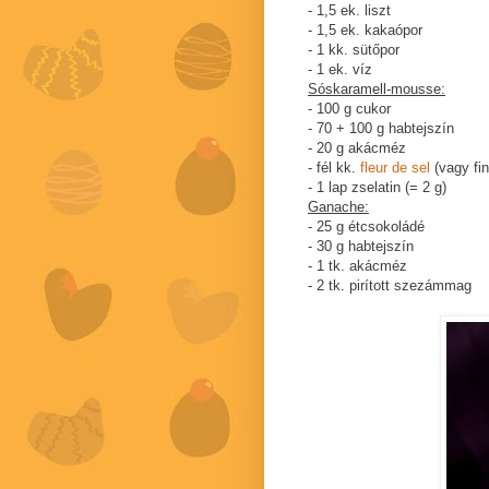
- 1,5 ek. liszt
- 1,5 ek. kakaópor
- 1 kk. sütőpor
- 1 ek. víz
Sóskaramell-mousse:
- 100 g cukor
- 70 + 100 g habtejszín
- 20 g akácméz
- fél kk.
fleur de sel
(vagy fi
- 1 lap zselatin (= 2 g)
Ganache:
- 25 g étcsokoládé
- 30 g habtejszín
- 1 tk. akácméz
- 2 tk. pirított szezámmag