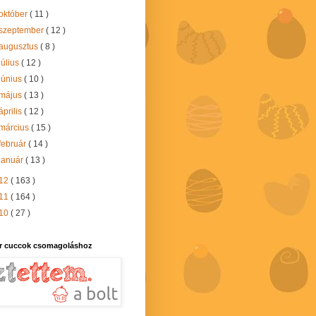
október
( 11 )
szeptember
( 12 )
augusztus
( 8 )
július
( 12 )
június
( 10 )
május
( 13 )
április
( 12 )
március
( 15 )
február
( 14 )
január
( 13 )
12
( 163 )
11
( 164 )
10
( 27 )
r cuccok csomagoláshoz