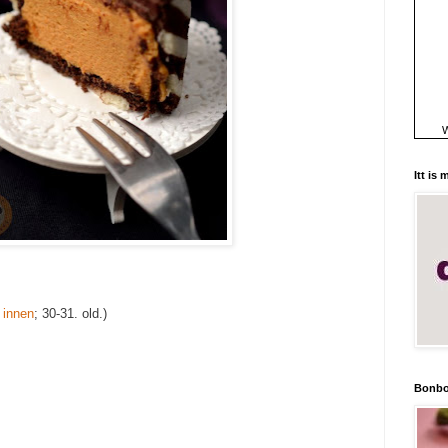
W
Itt is
t
innen
; 30-31. old.)
Bonbo