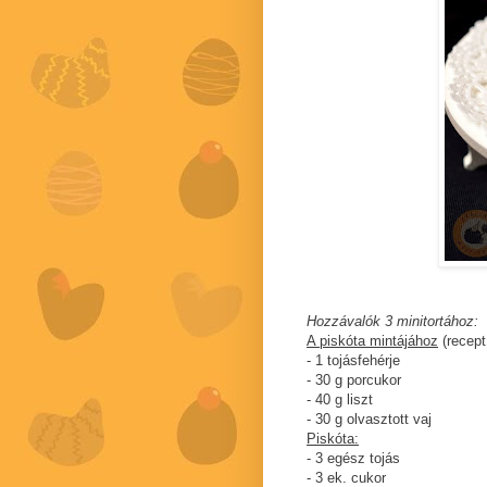
Hozzávalók 3 minitortához:
A piskóta mintájához
(recep
- 1 tojásfehérje
- 30 g porcukor
- 40 g liszt
- 30 g olvasztott vaj
Piskóta:
- 3 egész tojás
- 3 ek. cukor