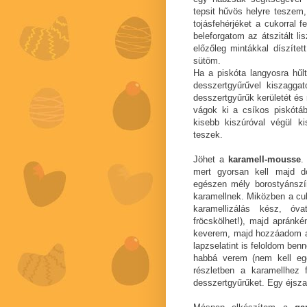
tepsit hűvös helyre teszem
tojásfehérjéket a cukorral 
beleforgatom az átszitált li
előzőleg mintákkal díszítet
sütöm.
Ha a piskóta langyosra hűl
desszertgyűrűvel kiszagga
desszertgyűrűk kerületét é
vágok ki a csíkos piskótáb
kisebb kiszúróval végül ki
teszek.
Jöhet a
karamell-mousse
.
mert gyorsan kell majd d
egészen mély borostyánszín
karamellnek. Miközben a cuko
karamellizálás kész, ó
fröcskölhet!), majd apránké
keverem, majd hozzáadom a s
lapzselatint is feloldom be
habbá verem (nem kell eg
részletben a karamellhez 
desszertgyűrűket. Egy éjsz