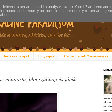
deliver its services and to analyze traffic. Your IP address and
formance and security metrics to ensure quality of service, ge
 abuse.
Technika, alapok
Könyvajánló
Csokis helyek & események
Magam
 minitorta, blogszülinap és játék
textúr
Mottóm
minden
megtal