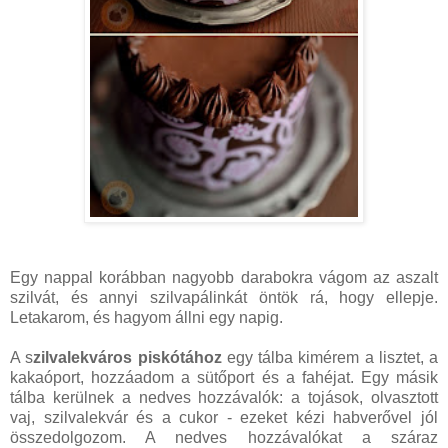
Egy nappal korábban nagyobb darabokra vágom az aszalt
szilvát, és annyi szilvapálinkát öntök rá, hogy ellepje.
Letakarom, és hagyom állni egy napig.
A s
zilvalekváros piskótához
egy tálba kimérem a lisztet, a
kakaóport, hozzáadom a sütőport és a fahéjat. Egy másik
tálba kerülnek a nedves hozzávalók: a tojások, olvasztott
vaj, szilvalekvár és a cukor - ezeket kézi habverővel jól
összedolgozom. A nedves hozzávalókat a száraz