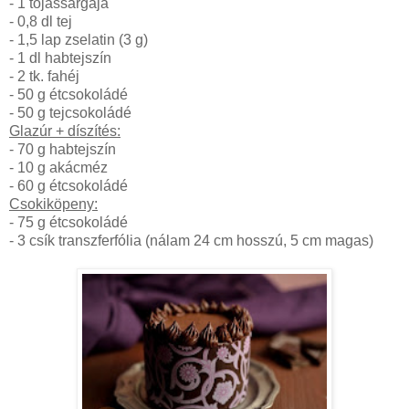
- 1 tojássárgája
- 0,8 dl tej
- 1,5 lap zselatin (3 g)
- 1 dl habtejszín
- 2 tk. fahéj
- 50 g étcsokoládé
- 50 g tejcsokoládé
Glazúr + díszítés:
- 70 g habtejszín
- 10 g akácméz
- 60 g étcsokoládé
Csokiköpeny:
- 75 g étcsokoládé
- 3 csík transzferfólia (nálam 24 cm hosszú, 5 cm magas)