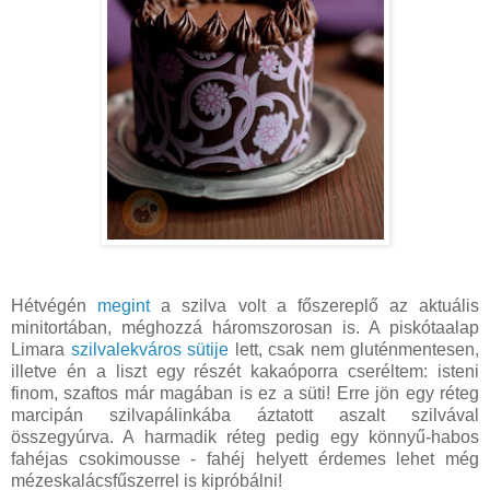
Hétvégén
megint
a szilva volt a főszereplő az aktuális
minitortában, méghozzá háromszorosan is. A piskótaalap
Limara
szilvalekváros sütije
lett, csak nem gluténmentesen,
illetve én a liszt egy részét kakaóporra cseréltem: isteni
finom, szaftos már magában is ez a süti! Erre jön egy réteg
marcipán szilvapálinkába áztatott aszalt szilvával
összegyúrva. A harmadik réteg pedig egy könnyű-habos
fahéjas csokimousse - fahéj helyett érdemes lehet még
mézeskalácsfűszerrel is kipróbálni!