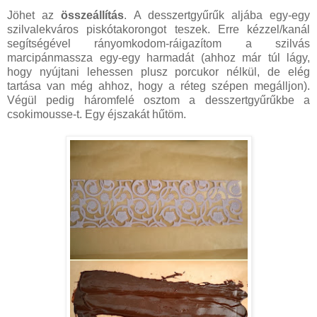
Jöhet az
összeállítás
. A desszertgyűrűk aljába egy-egy
szilvalekváros piskótakorongot teszek. Erre kézzel/kanál
segítségével rányomkodom-ráigazítom a szilvás
marcipánmassza egy-egy harmadát (ahhoz már túl lágy,
hogy nyújtani lehessen plusz porcukor nélkül, de elég
tartása van még ahhoz, hogy a réteg szépen megálljon).
Végül pedig háromfelé osztom a desszertgyűrűkbe a
csokimousse-t. Egy éjszakát hűtöm.