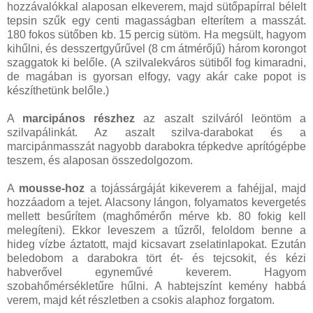
hozzávalókkal alaposan elkeverem, majd sütőpapírral bélelt
tepsin szűk egy centi magasságban elterítem a masszát.
180 fokos sütőben kb. 15 percig sütöm. Ha megsült, hagyom
kihűlni, és desszertgyűrűvel (8 cm átmérőjű) három korongot
szaggatok ki belőle. (A szilvalekváros sütiből fog kimaradni,
de magában is gyorsan elfogy, vagy akár cake popot is
készíthetünk belőle.)
A
marcipános részhez
az aszalt szilváról leöntöm a
szilvapálinkát. Az aszalt szilva-darabokat és a
marcipánmasszát nagyobb darabokra tépkedve aprítógépbe
teszem, és alaposan összedolgozom.
A
mousse-hoz
a tojássárgáját kikeverem a fahéjjal, majd
hozzáadom a tejet. Alacsony lángon, folyamatos kevergetés
mellett besűrítem (maghőmérőn mérve kb. 80 fokig kell
melegíteni). Ekkor leveszem a tűzről, feloldom benne a
hideg vízbe áztatott, majd kicsavart zselatinlapokat. Ezután
beledobom a darabokra tört ét- és tejcsokit, és kézi
habverővel egyneművé keverem. Hagyom
szobahőmérsékletűre hűlni. A habtejszínt kemény habbá
verem, majd két részletben a csokis alaphoz forgatom.