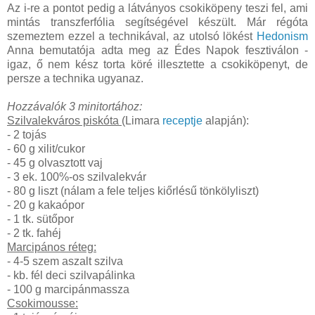
Az i-re a pontot pedig a látványos csokiköpeny teszi fel, ami
mintás transzferfólia segítségével készült. Már régóta
szemeztem ezzel a technikával, az utolsó lökést
Hedonism
Anna bemutatója adta meg az Édes Napok fesztiválon -
igaz, ő nem kész torta köré illesztette a csokiköpenyt, de
persze a technika ugyanaz.
Hozzávalók 3 minitortához:
Szilvalekváros piskóta
(Limara
receptje
alapján):
- 2 tojás
- 60 g xilit/cukor
- 45 g olvasztott vaj
- 3 ek. 100%-os szilvalekvár
- 80 g liszt (nálam a fele teljes kiőrlésű tönkölyliszt)
- 20 g kakaópor
- 1 tk. sütőpor
- 2 tk. fahéj
Marcipános réteg:
- 4-5 szem aszalt szilva
- kb. fél deci szilvapálinka
- 100 g marcipánmassza
Csokimousse: