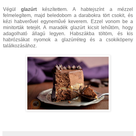
Végül
glazúrt
készítettem. A habtejszínt a mézzel
felmelegítem, majd beledobom a darabokra tört csokit, és
kézi habverővel egyneművé keverem. Ezzel vonom be a
minitorták tetejét. A maradék glazúrt kicsit lehűtöm, hogy
adagolható állagú legyen. Habszákba töltöm, és kis
habrózsákat nyomok a glazúrréteg és a csokiköpeny
találkozásához.