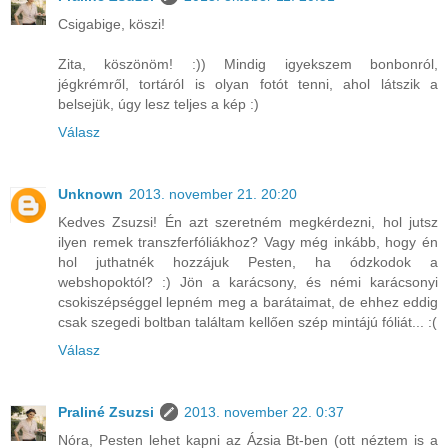
Csigabige, köszi!
Zita, köszönöm! :)) Mindig igyekszem bonbonról,
jégkrémről, tortáról is olyan fotót tenni, ahol látszik a
belsejük, úgy lesz teljes a kép :)
Válasz
Unknown
2013. november 21. 20:20
Kedves Zsuzsi! Én azt szeretném megkérdezni, hol jutsz
ilyen remek transzferfóliákhoz? Vagy még inkább, hogy én
hol juthatnék hozzájuk Pesten, ha ódzkodok a
webshopoktól? :) Jön a karácsony, és némi karácsonyi
csokiszépséggel lepném meg a barátaimat, de ehhez eddig
csak szegedi boltban találtam kellően szép mintájú fóliát... :(
Válasz
Praliné Zsuzsi
2013. november 22. 0:37
Nóra, Pesten lehet kapni az Ázsia Bt-ben (ott néztem is a