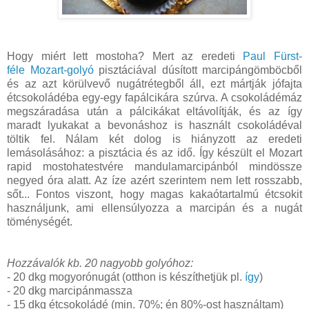
Hogy miért lett mostoha? Mert az eredeti
Paul Fürst-
féle
Mozart-golyó
pisztáciával dúsított marcipángömböcből
és az azt körülvevő nugátrétegből áll, ezt mártják jófajta
étcsokoládéba egy-egy fapálcikára szúrva. A csokoládémáz
megszáradása után a pálcikákat eltávolítják, és az így
maradt lyukakat a bevonáshoz is használt csokoládéval
töltik fel. Nálam két dolog is hiányzott az eredeti
lemásolásához: a pisztácia és az idő. Így készült el Mozart
rapid mostohatestvére mandulamarcipánból mindössze
negyed óra alatt. Az íze azért szerintem nem lett rosszabb,
sőt... Fontos viszont, hogy magas kakaótartalmú étcsokit
használjunk, ami ellensúlyozza a marcipán és a nugát
töménységét.
Hozzávalók kb. 20 nagyobb golyóhoz:
- 20 dkg mogyorónugát (otthon is készíthetjük pl.
így
)
- 20 dkg marcipánmassza
- 15 dkg étcsokoládé (min. 70%; én 80%-ost használtam)