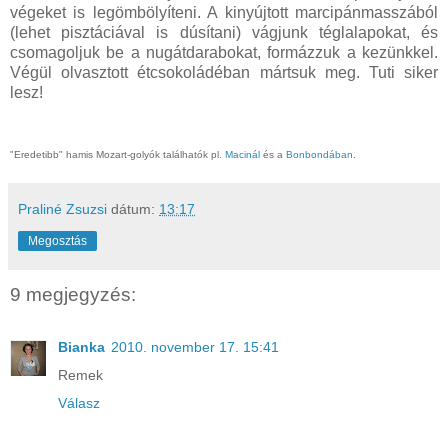
végeket is legömbölyíteni. A kinyújtott marcipánmasszából
(lehet pisztáciával is dúsítani) vágjunk téglalapokat, és
csomagoljuk be a nugátdarabokat, formázzuk a kezünkkel.
Végül olvasztott étcsokoládéban mártsuk meg. Tuti siker
lesz!
"Eredetibb" hamis Mozart-golyók találhatók pl.
Macinál
és a
Bonbondában
.
Praliné Zsuzsi
dátum:
13:17
Megosztás
9 megjegyzés:
Bianka
2010. november 17. 15:41
Remek
Válasz