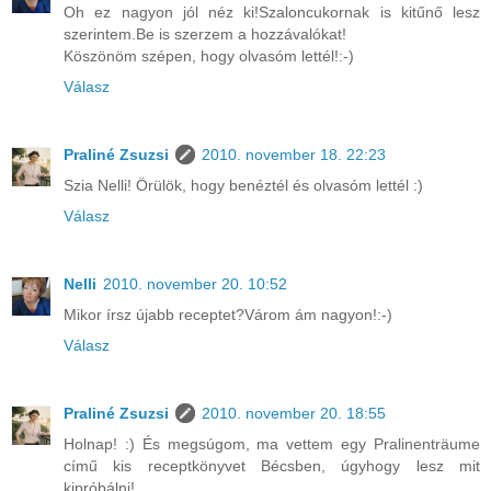
Oh ez nagyon jól néz ki!Szaloncukornak is kitűnő lesz
szerintem.Be is szerzem a hozzávalókat!
Köszönöm szépen, hogy olvasóm lettél!:-)
Válasz
Praliné Zsuzsi
2010. november 18. 22:23
Szia Nelli! Örülök, hogy benéztél és olvasóm lettél :)
Válasz
Nelli
2010. november 20. 10:52
Mikor írsz újabb receptet?Várom ám nagyon!:-)
Válasz
Praliné Zsuzsi
2010. november 20. 18:55
Holnap! :) És megsúgom, ma vettem egy Pralinenträume
című kis receptkönyvet Bécsben, úgyhogy lesz mit
kipróbálni!