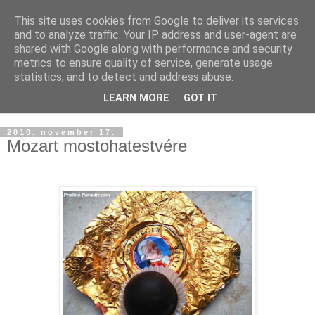
This site uses cookies from Google to deliver its services
and to analyze traffic. Your IP address and user-agent are
shared with Google along with performance and security
metrics to ensure quality of service, generate usage
statistics, and to detect and address abuse.
LEARN MORE
GOT IT
▼
2010. november 17.
Mozart mostohatestvére