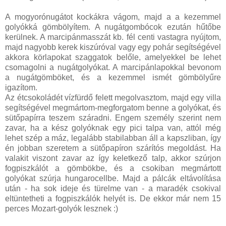
A mogyorónugátot kockákra vágom, majd a a kezemmel
golyókká gömbölyítem. A nugátgombócok ezután hűtőbe
kerülnek. A marcipánmasszát kb. fél centi vastagra nyújtom,
majd nagyobb kerek kiszúróval vagy egy pohár segítségével
akkora körlapokat szaggatok belőle, amelyekkel be lehet
csomagolni a nugátgolyókat. A marcipánlapokkal bevonom
a nugátgömböket, és a kezemmel ismét gömbölyűre
igazítom.
Az étcsokoládét vízfürdő felett megolvasztom, majd egy villa
segítségével megmártom-megforgatom benne a golyókat, és
sütőpapírra teszem száradni. Engem személy szerint nem
zavar, ha a kész golyóknak egy pici talpa van, attól még
lehet szép a máz, legalább stabilabban áll a kapszliban, így
én jobban szeretem a sütőpapíron szárítós megoldást. Ha
valakit viszont zavar az így keletkező talp, akkor szúrjon
fogpiszkálót a gömbökbe, és a csokiban megmártott
golyókat szúrja hungarocellbe. Majd a pálcák eltávolítása
után - ha sok ideje és türelme van - a maradék csokival
eltüntetheti a fogpiszkálók helyét is. De ekkor már nem 15
perces Mozart-golyók lesznek :)