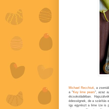
Michael Recchiuti
, a zseniá
a "
Key lime pears
", azaz a
étcsokoládéban. Hajszálvé
édességnek, de a szárítás el
így egyrészt a lime íze is