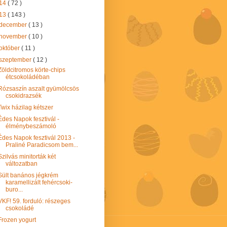
14
( 72 )
13
( 143 )
december
( 13 )
november
( 10 )
október
( 11 )
szeptember
( 12 )
Zöldcitromos körte-chips
étcsokoládéban
Rózsaszín aszalt gyümölcsös
csokidrazsék
Twix házilag kétszer
Édes Napok fesztivál -
élménybeszámoló
Édes Napok fesztivál 2013 -
Praliné Paradicsom bem...
Szilvás minitorták két
változatban
Sült banános jégkrém
karamellizált fehércsoki-
buro...
VKF! 59. forduló: részeges
csokoládé
Frozen yogurt