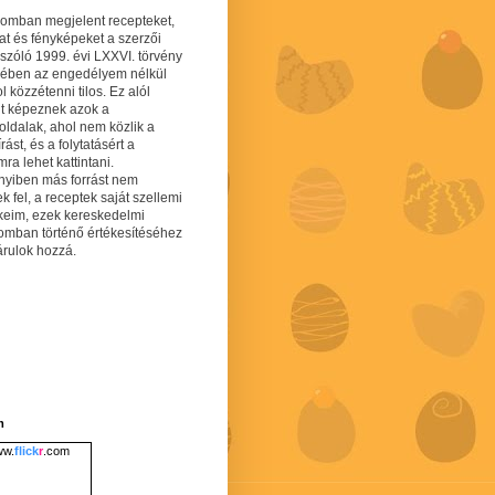
gomban megjelent recepteket,
at és fényképeket a szerzői
 szóló 1999. évi LXXVI. törvény
mében az engedélyem nélkül
 közzétenni tilos. Ez alól
lt képeznek azok a
oldalak, ahol nem közlik a
írást, és a folytatásért a
ra lehet kattintani.
yiben más forrást nem
ek fel, a receptek saját szellemi
keim, ezek kereskedelmi
lomban történő értékesítéséhez
árulok hozzá.
m
w.
flick
r
.com