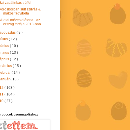
Szilvapálinkás trüffel
Vörösborban sült szilvás &
mákos fagyitorta
Milotai mézes diótorta - az
ország tortája 2013-ban
augusztus
( 8 )
július
( 12 )
június
( 10 )
május
( 13 )
április
( 12 )
március
( 15 )
február
( 14 )
január
( 13 )
12
( 163 )
11
( 164 )
10
( 27 )
r cuccok csomagoláshoz