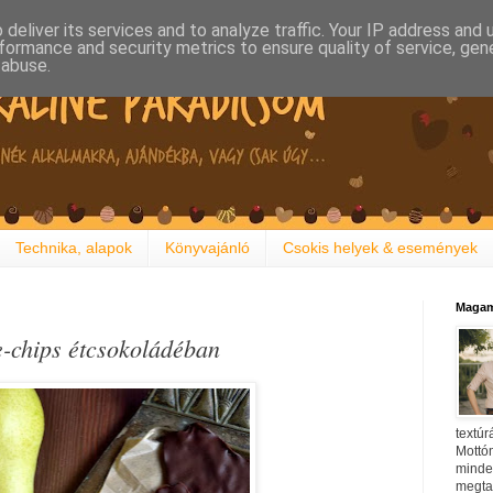
deliver its services and to analyze traffic. Your IP address and
formance and security metrics to ensure quality of service, ge
 abuse.
Technika, alapok
Könyvajánló
Csokis helyek & események
Magam
e-chips étcsokoládéban
textúr
Mottóm
minden
megtal