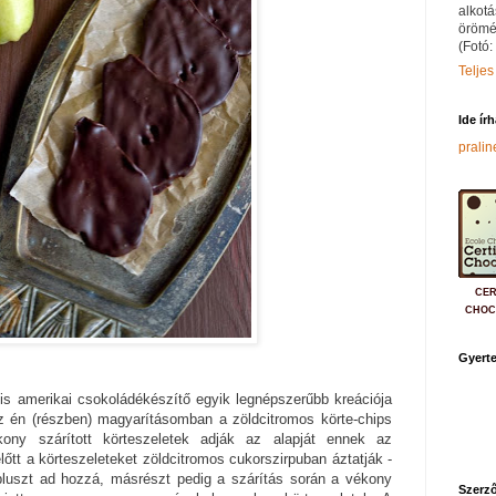
alkotá
örömé
(Fotó:
Teljes
Ide ír
prali
CER
CHOC
Gyerte
lis amerikai csokoládékészítő egyik legnépszerűbb kreációja
z én (részben) magyarításomban a zöldcitromos körte-chips
kony szárított körteszeletek adják az alapját ennek az
őtt a körteszeleteket zöldcitromos cukorszirpuban áztatják -
 pluszt ad hozzá, másrészt pedig a szárítás során a vékony
Szerző