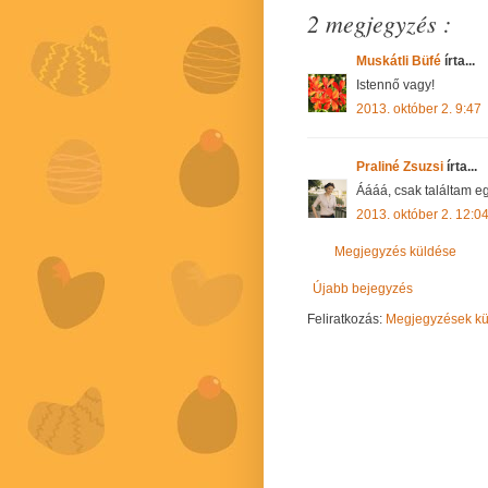
2 megjegyzés :
Muskátli Büfé
írta...
Istennő vagy!
2013. október 2. 9:47
Praliné Zsuzsi
írta...
Áááá, csak találtam egy
2013. október 2. 12:0
Megjegyzés küldése
Újabb bejegyzés
Feliratkozás:
Megjegyzések kül