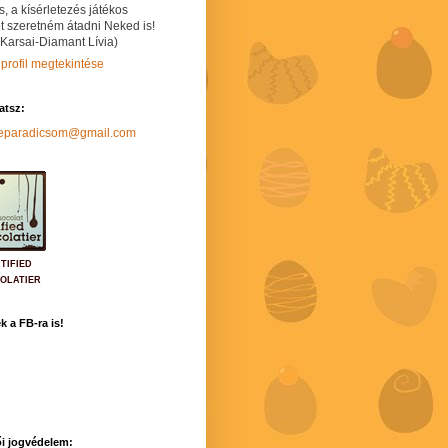
s, a kísérletezés játékos
t szeretném átadni Neked is!
 Karsai-Diamant Lívia)
 profil megtekintése
hatsz:
neparadicsom@gmail.com
TIFIED
OLATIER
k a FB-ra is!
i jogvédelem: