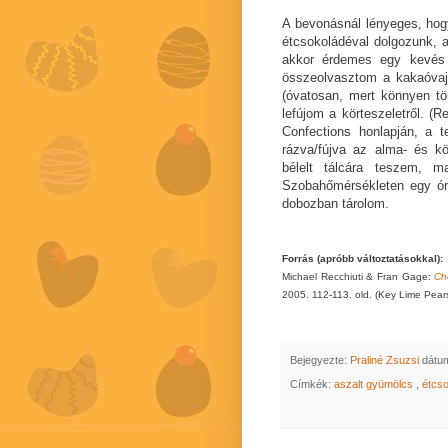
A bevonásnál lényeges, hog
étcsokoládéval dolgozunk, 
akkor érdemes egy kevés p
összeolvasztom a kakaóvaj
(óvatosan, mert könnyen tör
lefújom a körteszeletről. (
Confections honlapján, a t
rázva/fújva az alma- és kör
bélelt tálcára teszem, m
Szobahőmérsékleten egy ór
dobozban tárolom.
Forrás (apróbb változtatásokkal):
Michael Recchiuti & Fran Gage:
Ch
2005. 112-113. old. (Key Lime Pear
Bejegyezte:
Praliné Zsuzsi
dátu
Címkék:
aszalt gyümölcs
,
étcs