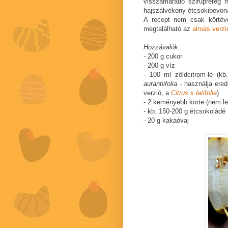
visszamaradó szirupréteg 
hajszálvékony étcsokibevona
A recept nem csak körtéve
megtalálható az
almás verzi
Hozzávalók:
- 200 g cukor
- 200 g víz
- 100 ml zöldcitrom-lé (kb
aurantiifolia
- használja ered
verzió, a
Citrus x latifolia
)
- 2 keményebb körte (nem lev
- kb. 150-200 g étcsokoládé
- 20 g kakaóvaj