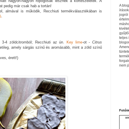
miatt nagyon-nagyon ropogósak lesznek a körteszeletek. A
A blo
t pedig már csak hab a tortán!
írások
l, almával is működik, Recchiuti termékválasztékában is
jogról
ó
.
értel
máshol
kivéte
gyűjtő
teljes 
. 3-4 zöldcitromból; Recchiuti az ún.
Key lime
-ot -
Citrus
blogom
Amenn
etileg, amely sárgás színű és aromásabb, mint a zöld színű
tüntet
termé
es, érett!)
forga
nem j
Fotói
ww