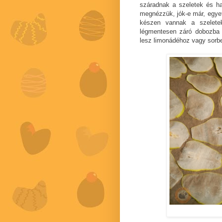
száradnak a szeletek és ha
megnézzük, jók-e már, egyet
készen vannak a szelete
légmentesen záró dobozba 
lesz limonádéhoz vagy sorbe