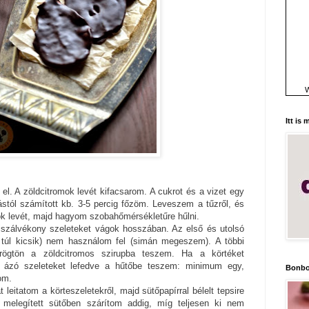
W
Itt is
el. A zöldcitromok levét kifacsarom. A cukrot és a vizet egy
stól számított kb. 3-5 percig főzöm. Leveszem a tűzről, és
k levét, majd hagyom szobahőmérsékletűre hűlni.
ajszálvékony szeleteket vágok hosszában. Az első és utolsó
 túl kicsik) nem használom fel (simán megeszem). A többi
rögtön a zöldcitromos szirupba teszem. Ha a körtéket
an ázó szeleteket lefedve a hűtőbe teszem: minimum egy,
Bonbo
om.
t leitatom a körteszeletekről, majd sütőpapírral bélelt tepsire
 melegített sütőben szárítom addig, míg teljesen ki nem