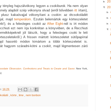
►
20
y tényleg hajszálvékony legyen a csokiburok. Ha nem olyan
▼
20
amely alapból szép vékonyra olvad (erről bővebben
itt
írtam),
►
lusz kakaóvajjal vékonyítani a csokin: az étcsokoládét
►
jal, majd
temperálom
. Ezután belemártok egy körteszeletet
►
ik!), és a felesleges csokit az
After Eight
-nél is írt módon
Recchiuti ezt nem írja konkrétan a könyvében, de a Recchiuti
▼
ermékképeknél jól látszik, hogy a felesleges csoki le lett
teszeletekről.) A frissen mártott körteszeletet sütőpapírral
ajd hasonló módon kimártom a többi körteszeletet is.
át hagyom száradni-kötni a csokit, majd légmentesen záró
ocolate Obsession. Confections and Treats to Create and Savor.
New York,
s)
m:
16:29
okoládé
,
körte
,
lime
,
nem bonbon