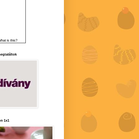
hat is this?
 megtaláltok
n 1x1