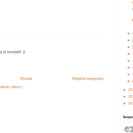
►
►
►
 jó receptet! :))
►
4
►
►
►
Főoldal
Régebbi bejegyzés
►
dése ( Atom )
►
20
►
20
►
20
Szupe