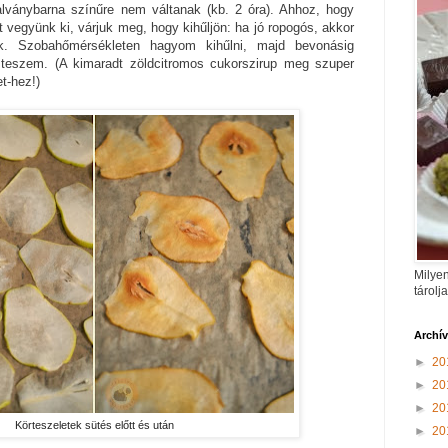
lványbarna színűre nem váltanak (kb. 2 óra). Ahhoz, hogy
 vegyünk ki, várjuk meg, hogy kihűljön: ha jó ropogós, akkor
k. Szobahőmérsékleten hagyom kihűlni, majd bevonásig
teszem. (A kimaradt zöldcitromos cukorszirup meg szuper
t-hez!)
Milyen
tárolj
Archí
►
20
►
20
►
20
Körteszeletek sütés előtt és után
►
20