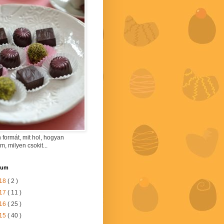
 formát, mit hol, hogyan
am, milyen csokit...
vum
18
( 2 )
17
( 11 )
16
( 25 )
15
( 40 )