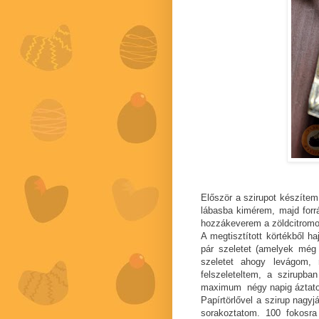
Először a szirupot készítem 
lábasba kimérem, majd forrá
hozzákeverem a zöldcitromo
A megtisztított körtékből h
pár szeletet (amelyek még
szeletet ahogy levágom, 
felszeleteltem, a szirupb
maximum négy napig áztat
Papírtörlővel a szirup nagyjá
sorakoztatom. 100 fokosra