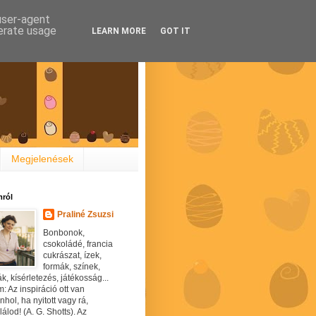
 user-agent
nerate usage
LEARN MORE
GOT IT
Megjelenések
ról
Praliné Zsuzsi
Bonbonok,
csokoládé, francia
cukrászat, ízek,
formák, színek,
ák, kísérletezés, játékosság...
: Az inspiráció ott van
hol, ha nyitott vagy rá,
álod! (A. G. Shotts). Az