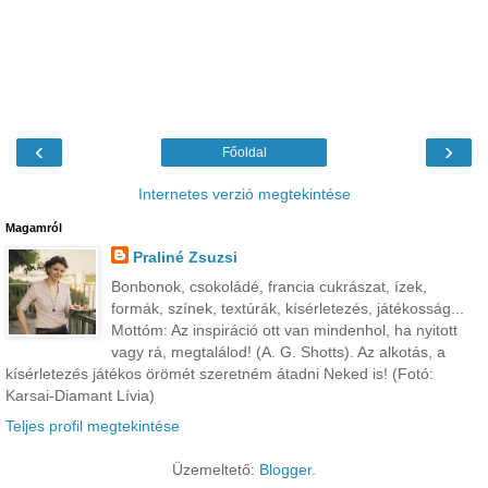
‹
›
Főoldal
Internetes verzió megtekintése
Magamról
Praliné Zsuzsi
Bonbonok, csokoládé, francia cukrászat, ízek,
formák, színek, textúrák, kísérletezés, játékosság...
Mottóm: Az inspiráció ott van mindenhol, ha nyitott
vagy rá, megtalálod! (A. G. Shotts). Az alkotás, a
kísérletezés játékos örömét szeretném átadni Neked is! (Fotó:
Karsai-Diamant Lívia)
Teljes profil megtekintése
Üzemeltető:
Blogger
.