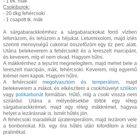
- 1 ek. mák
Csokiburok:
- 20 dkg fehércsoki
- 1 csapott tk. mák
A sárgabarackkrémhez a sárgabarackokat forró vízben
leforrázom, és lehúzom a héjukat. Leturmixolom, majd ízlés
szerinti mennyiségű cukorral összefőzöm egy tíz perc alatt.
Utána belekeverem a fehércsokit és a lereszelt marcipánt,
és keverem, míg el nem olvad. Hagyom hűlni.
A mákkrémhez a tejszínt megmelegítem, majd mehet bele a
lereszelt marcipán, mák, fehércsoki. Keverem, míg egyemű
krémet nem kapok. Hagyom hűlni.
A fehércsokit
megolvasztom és temperálom
, majd
belekeverem a mákot, és elkészítem a csokihüvelyt
szilikon
vagy
polikarbonát
formában. Hűtő, míg a csoki vissza nem
szilárdul. Utána a mélyedésekbe töltök egy réteg
sárgabarackkrémet, majd egy réteg mákkrémet, hagyva
helyet a lezárásnak is. Ismét hűtés jön.
A fehércsoki maradékát újratemperálom, majd lezárom vele
a bonbonokat. Kb. egy óra hűtés után kifordítom a kész
pralinékat.