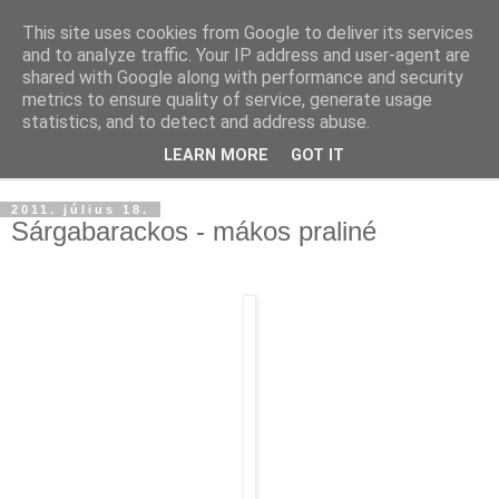
This site uses cookies from Google to deliver its services
and to analyze traffic. Your IP address and user-agent are
shared with Google along with performance and security
metrics to ensure quality of service, generate usage
statistics, and to detect and address abuse.
LEARN MORE
GOT IT
▼
2011. július 18.
Sárgabarackos - mákos praliné