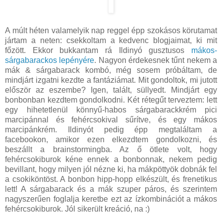
A múlt héten valamelyik nap reggel épp szokásos körutamat
jártam a neten: csekkoltam a kedvenc blogjaimat, ki mit
főzött. Ekkor bukkantam rá Ildinyó gusztusos
mákos-
sárgabarackos lepényére
. Nagyon érdekesnek tűnt nekem a
mák & sárgabarack kombó, még sosem próbáltam, de
mindjárt izgatni kezdte a fantáziámat. Mit gondoltok, mi jutott
először az eszembe? Igen, talált, süllyedt. Mindjárt egy
bonbonban kezdtem gondolkodni. Két rétegűt terveztem: lett
egy hihetetlenül könnyű-habos sárgabarackkrém pici
marcipánnal és fehércsokival sűrítve, és egy mákos
marcipánkrém. Ildinyót pedig épp megtaláltam a
facebookon, amikor ezen elkezdtem gondolkozni, és
beszállt a brainstormingba. Az ő ötlete volt, hogy
fehércsokiburok kéne ennek a bonbonnak, nekem pedig
bevillant, hogy milyen jól nézne ki, ha mákpöttyök dobnák fel
a csokiköntöst. A bonbon hipp-hopp elkészült, és frenetikus
lett! A sárgabarack és a mák szuper páros, és szerintem
nagyszerűen foglalja keretbe ezt az ízkombinációt a mákos
fehércsokiburok. Jól sikerült kreáció, na :)