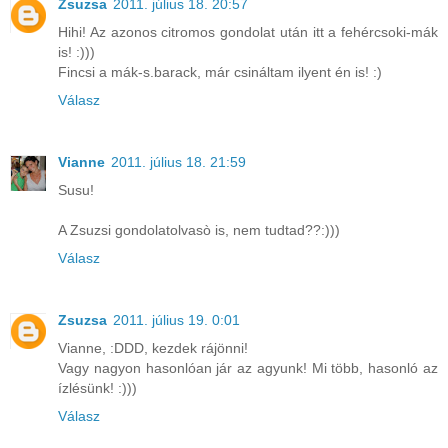
Zsuzsa
2011. július 18. 20:57
Hihi! Az azonos citromos gondolat után itt a fehércsoki-mák
is! :)))
Fincsi a mák-s.barack, már csináltam ilyent én is! :)
Válasz
Vianne
2011. július 18. 21:59
Susu!
A Zsuzsi gondolatolvasò is, nem tudtad??:)))
Válasz
Zsuzsa
2011. július 19. 0:01
Vianne, :DDD, kezdek rájönni!
Vagy nagyon hasonlóan jár az agyunk! Mi több, hasonló az
ízlésünk! :)))
Válasz