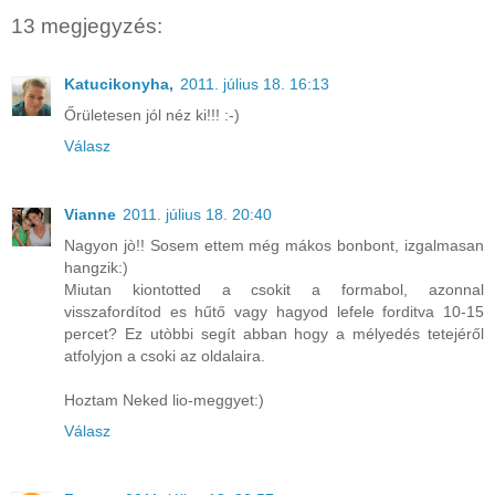
13 megjegyzés:
Katucikonyha,
2011. július 18. 16:13
Őrületesen jól néz ki!!! :-)
Válasz
Vianne
2011. július 18. 20:40
Nagyon jò!! Sosem ettem még mákos bonbont, izgalmasan
hangzik:)
Miutan kiontotted a csokit a formabol, azonnal
visszafordítod es hűtő vagy hagyod lefele forditva 10-15
percet? Ez utòbbi segít abban hogy a mélyedés tetejéről
atfolyjon a csoki az oldalaira.
Hoztam Neked lio-meggyet:)
Válasz