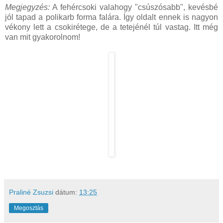
Megjegyzés:
A fehércsoki valahogy "csúszósabb", kevésbé
jól tapad a polikarb forma falára. Így oldalt ennek is nagyon
vékony lett a csokirétege, de a tetejénél túl vastag. Itt még
van mit gyakorolnom!
Praliné Zsuzsi
dátum:
13:25
Megosztás