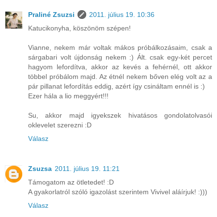
Praliné Zsuzsi
2011. július 19. 10:36
Katucikonyha, köszönöm szépen!
Vianne, nekem már voltak mákos próbálkozásaim, csak a
sárgabari volt újdonság nekem :) Ált. csak egy-két percet
hagyom lefordítva, akkor az kevés a fehérnél, ott akkor
többel próbálom majd. Az étnél nekem bőven elég volt az a
pár pillanat lefordítás eddig, azért így csináltam ennél is :)
Ezer hála a lio meggyért!!!
Su, akkor majd igyekszek hivatásos gondolatolvasói
oklevelet szerezni :D
Válasz
Zsuzsa
2011. július 19. 11:21
Támogatom az ötletedet! :D
A gyakorlatról szóló igazolást szerintem Vivivel aláírjuk! :)))
Válasz