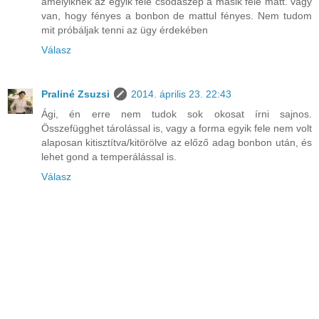
amelyiknek az egyik fele csodaszép a másik fele matt. vagy
van, hogy fényes a bonbon de mattul fényes. Nem tudom
mit próbáljak tenni az ügy érdekében
Válasz
Praliné Zsuzsi
2014. április 23. 22:43
Ági, én erre nem tudok sok okosat írni sajnos.
Összefügghet tárolással is, vagy a forma egyik fele nem volt
alaposan kitisztítva/kitörölve az előző adag bonbon után, és
lehet gond a temperálással is.
Válasz