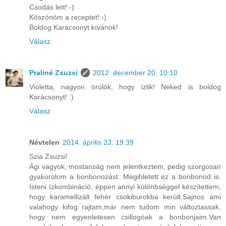
Csodás lett!:-)
Köszönöm a receptet!:-)
Boldog Karácsonyt kívánok!
Válasz
Praliné Zsuzsi
2012. december 20. 10:10
Violetta, nagyon örülök, hogy ízlik! Neked is boldog
Karácsonyt! :)
Válasz
Névtelen
2014. április 23. 19:39
Szia Zsuzsi!
Ági vagyok, mostanság nem jelentkeztem, pedig szorgosan
gyakorolom a bonbonozást. Megihletett ez a bonbonod is.
Isteni ízkombináció, éppen annyi különbséggel készítettem,
hogy karamellizált fehér csokiburokba került.Sajnos ami
valahogy kifog rajtam,már nem tudom min változtassak,
hogy nem egyenletesen csillogóak a bonbonjaim.Van