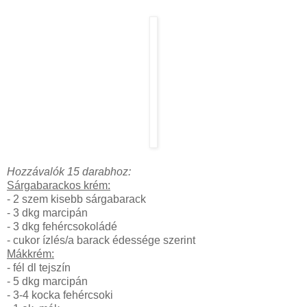
Hozzávalók 15 darabhoz:
Sárgabarackos krém:
- 2 szem kisebb sárgabarack
- 3 dkg marcipán
- 3 dkg fehércsokoládé
- cukor ízlés/a barack édessége szerint
Mákkrém:
- fél dl tejszín
- 5 dkg marcipán
- 3-4 kocka fehércsoki