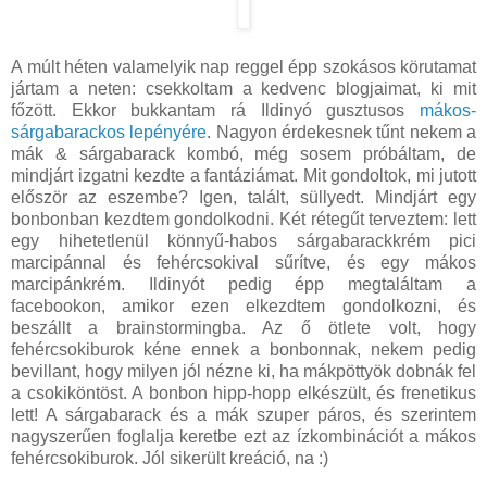
A múlt héten valamelyik nap reggel épp szokásos körutamat
jártam a neten: csekkoltam a kedvenc blogjaimat, ki mit
főzött. Ekkor bukkantam rá Ildinyó gusztusos
mákos-
sárgabarackos lepényére
. Nagyon érdekesnek tűnt nekem a
mák & sárgabarack kombó, még sosem próbáltam, de
mindjárt izgatni kezdte a fantáziámat. Mit gondoltok, mi jutott
először az eszembe? Igen, talált, süllyedt. Mindjárt egy
bonbonban kezdtem gondolkodni. Két rétegűt terveztem: lett
egy hihetetlenül könnyű-habos sárgabarackkrém pici
marcipánnal és fehércsokival sűrítve, és egy mákos
marcipánkrém. Ildinyót pedig épp megtaláltam a
facebookon, amikor ezen elkezdtem gondolkozni, és
beszállt a brainstormingba. Az ő ötlete volt, hogy
fehércsokiburok kéne ennek a bonbonnak, nekem pedig
bevillant, hogy milyen jól nézne ki, ha mákpöttyök dobnák fel
a csokiköntöst. A bonbon hipp-hopp elkészült, és frenetikus
lett! A sárgabarack és a mák szuper páros, és szerintem
nagyszerűen foglalja keretbe ezt az ízkombinációt a mákos
fehércsokiburok. Jól sikerült kreáció, na :)