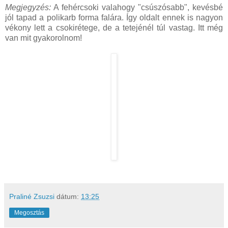
Megjegyzés:
A fehércsoki valahogy "csúszósabb", kevésbé
jól tapad a polikarb forma falára. Így oldalt ennek is nagyon
vékony lett a csokirétege, de a tetejénél túl vastag. Itt még
van mit gyakorolnom!
Praliné Zsuzsi
dátum:
13:25
Megosztás