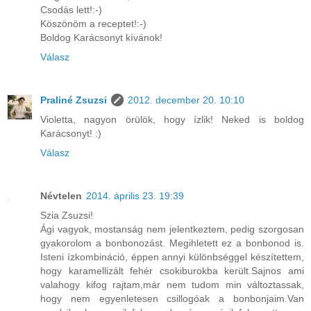
Csodás lett!:-)
Köszönöm a receptet!:-)
Boldog Karácsonyt kívánok!
Válasz
Praliné Zsuzsi
2012. december 20. 10:10
Violetta, nagyon örülök, hogy ízlik! Neked is boldog
Karácsonyt! :)
Válasz
Névtelen
2014. április 23. 19:39
Szia Zsuzsi!
Ági vagyok, mostanság nem jelentkeztem, pedig szorgosan
gyakorolom a bonbonozást. Megihletett ez a bonbonod is.
Isteni ízkombináció, éppen annyi különbséggel készítettem,
hogy karamellizált fehér csokiburokba került.Sajnos ami
valahogy kifog rajtam,már nem tudom min változtassak,
hogy nem egyenletesen csillogóak a bonbonjaim.Van