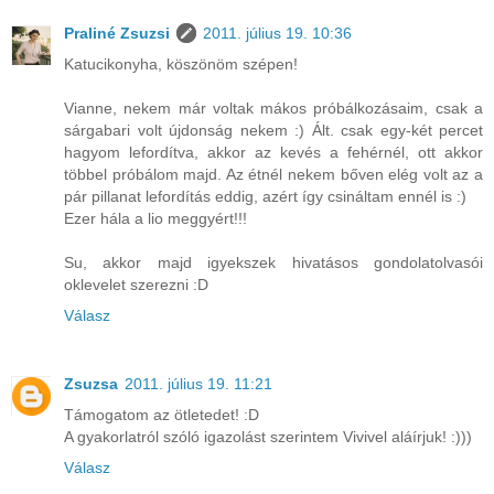
Praliné Zsuzsi
2011. július 19. 10:36
Katucikonyha, köszönöm szépen!
Vianne, nekem már voltak mákos próbálkozásaim, csak a
sárgabari volt újdonság nekem :) Ált. csak egy-két percet
hagyom lefordítva, akkor az kevés a fehérnél, ott akkor
többel próbálom majd. Az étnél nekem bőven elég volt az a
pár pillanat lefordítás eddig, azért így csináltam ennél is :)
Ezer hála a lio meggyért!!!
Su, akkor majd igyekszek hivatásos gondolatolvasói
oklevelet szerezni :D
Válasz
Zsuzsa
2011. július 19. 11:21
Támogatom az ötletedet! :D
A gyakorlatról szóló igazolást szerintem Vivivel aláírjuk! :)))
Válasz