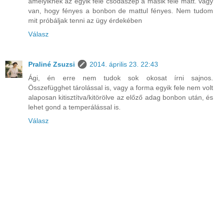
amelyiknek az egyik fele csodaszép a másik fele matt. vagy
van, hogy fényes a bonbon de mattul fényes. Nem tudom
mit próbáljak tenni az ügy érdekében
Válasz
Praliné Zsuzsi
2014. április 23. 22:43
Ági, én erre nem tudok sok okosat írni sajnos.
Összefügghet tárolással is, vagy a forma egyik fele nem volt
alaposan kitisztítva/kitörölve az előző adag bonbon után, és
lehet gond a temperálással is.
Válasz