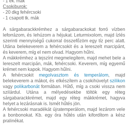
- 1 ek. mák
Csokiburok:
- 20 dkg fehércsoki
- 1 csapott tk. mák
A sárgabarackkrémhez a sárgabarackokat forró vízben
leforrázom, és lehúzom a héjukat. Leturmixolom, majd ízlés
szerinti mennyiségű cukorral összefőzöm egy tíz perc alatt.
Utána belekeverem a fehércsokit és a lereszelt marcipánt,
és keverem, míg el nem olvad. Hagyom hűlni.
A mákkrémhez a tejszínt megmelegítem, majd mehet bele a
lereszelt marcipán, mák, fehércsoki. Keverem, míg egyemű
krémet nem kapok. Hagyom hűlni.
A fehércsokit
megolvasztom és temperálom
, majd
belekeverem a mákot, és elkészítem a csokihüvelyt
szilikon
vagy
polikarbonát
formában. Hűtő, míg a csoki vissza nem
szilárdul. Utána a mélyedésekbe töltök egy réteg
sárgabarackkrémet, majd egy réteg mákkrémet, hagyva
helyet a lezárásnak is. Ismét hűtés jön.
A fehércsoki maradékát újratemperálom, majd lezárom vele
a bonbonokat. Kb. egy óra hűtés után kifordítom a kész
pralinékat.