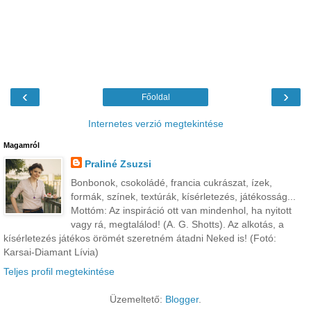
‹
›
Főoldal
Internetes verzió megtekintése
Magamról
Praliné Zsuzsi
Bonbonok, csokoládé, francia cukrászat, ízek,
formák, színek, textúrák, kísérletezés, játékosság...
Mottóm: Az inspiráció ott van mindenhol, ha nyitott
vagy rá, megtalálod! (A. G. Shotts). Az alkotás, a
kísérletezés játékos örömét szeretném átadni Neked is! (Fotó:
Karsai-Diamant Lívia)
Teljes profil megtekintése
Üzemeltető:
Blogger
.