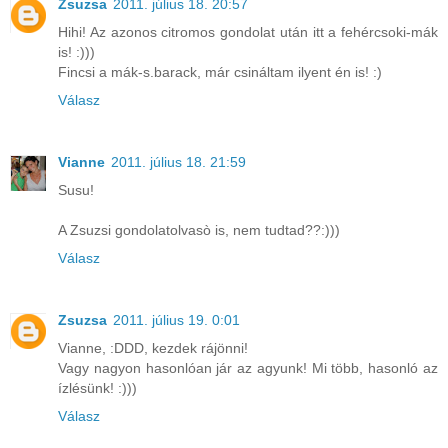
Zsuzsa
2011. július 18. 20:57
Hihi! Az azonos citromos gondolat után itt a fehércsoki-mák
is! :)))
Fincsi a mák-s.barack, már csináltam ilyent én is! :)
Válasz
Vianne
2011. július 18. 21:59
Susu!
A Zsuzsi gondolatolvasò is, nem tudtad??:)))
Válasz
Zsuzsa
2011. július 19. 0:01
Vianne, :DDD, kezdek rájönni!
Vagy nagyon hasonlóan jár az agyunk! Mi több, hasonló az
ízlésünk! :)))
Válasz