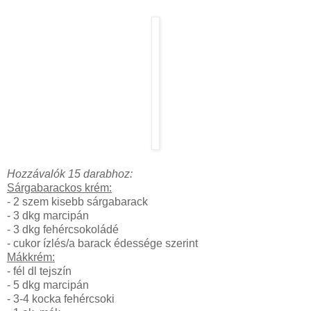
Hozzávalók 15 darabhoz:
Sárgabarackos krém:
- 2 szem kisebb sárgabarack
- 3 dkg marcipán
- 3 dkg fehércsokoládé
- cukor ízlés/a barack édessége szerint
Mákkrém:
- fél dl tejszín
- 5 dkg marcipán
- 3-4 kocka fehércsoki