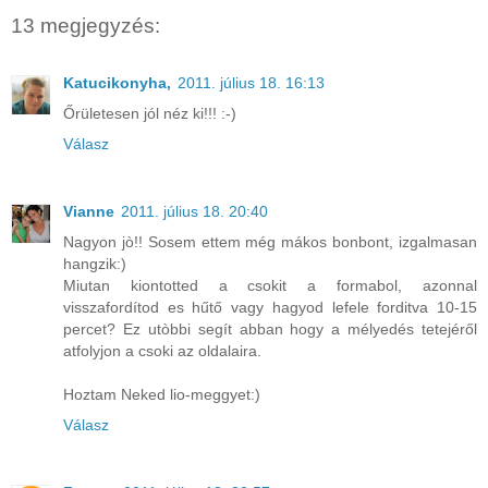
13 megjegyzés:
Katucikonyha,
2011. július 18. 16:13
Őrületesen jól néz ki!!! :-)
Válasz
Vianne
2011. július 18. 20:40
Nagyon jò!! Sosem ettem még mákos bonbont, izgalmasan
hangzik:)
Miutan kiontotted a csokit a formabol, azonnal
visszafordítod es hűtő vagy hagyod lefele forditva 10-15
percet? Ez utòbbi segít abban hogy a mélyedés tetejéről
atfolyjon a csoki az oldalaira.
Hoztam Neked lio-meggyet:)
Válasz