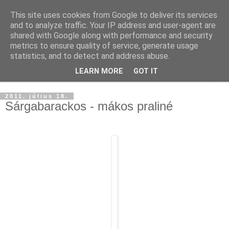
This site uses cookies from Google to deliver its services
and to analyze traffic. Your IP address and user-agent are
shared with Google along with performance and security
metrics to ensure quality of service, generate usage
statistics, and to detect and address abuse.
LEARN MORE
GOT IT
▼
2011. július 18.
Sárgabarackos - mákos praliné