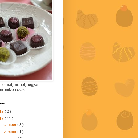
 formát, mit hol, hogyan
am, milyen csokit...
vum
18
( 2 )
17
( 11 )
december
( 3 )
november
( 1 )