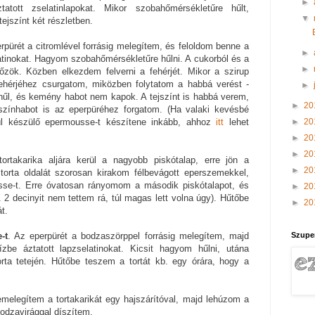
►
tott zselatinlapokat. Mikor szobahőmérsékletűre hűlt,
▼
ejszínt két részletben.
pürét a citromlével forrásig melegítem, és feloldom benne a
►
latinokat. Hagyom szobahőmérsékletűre hűlni. A cukorból és a
►
főzök. Közben elkezdem felverni a fehérjét. Mikor a szirup
sfehérjéhez csurgatom, miközben folytatom a habbá verést -
►
hűl, és kemény habot nem kapok. A tejszínt is habbá verem,
►
20
színhabot is az eperpüréhez forgatom. (Ha valaki kevésbé
►
20
ül készülő epermousse-t készítene inkább, ahhoz
itt
lehet
►
20
►
20
tortakarika aljára kerül a nagyobb piskótalap, erre jön a
►
20
 torta oldalát szorosan kirakom félbevágott eperszemekkel,
sse-t. Erre óvatosan rányomom a második piskótalapot, és
►
20
 2 decinyit nem tettem rá, túl magas lett volna úgy). Hűtőbe
►
20
t.
Szupe
-t
. Az eperpürét a bodzaszörppel forrásig melegítem, majd
zbe áztatott lapzselatinokat. Kicsit hagyom hűlni, utána
rta tetején. Hűtőbe teszem a tortát kb. egy órára, hogy a
emelegítem a tortakarikát egy hajszárítóval, majd lehúzom a
odzavirággal díszítem.