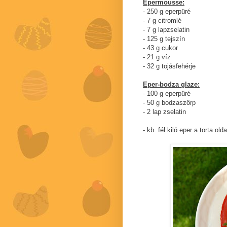
Epermousse:
- 250 g eperpüré
- 7 g citromlé
- 7 g lapzselatin
- 125 g tejszín
- 43 g cukor
- 21 g víz
- 32 g tojásfehérje
Eper-bodza glaze:
- 100 g eperpüré
- 50 g bodzaszörp
- 2 lap zselatin
- kb. fél kiló eper a torta old