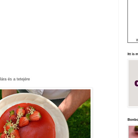
W
Itt is
alára és a tetejére
Bonbo