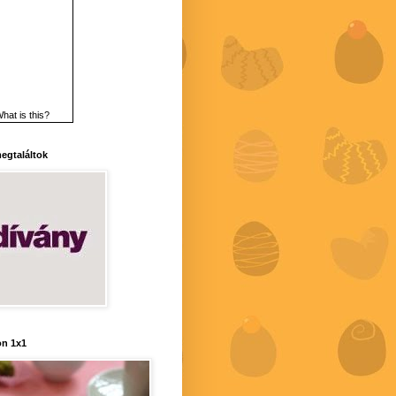
hat is this?
 megtaláltok
n 1x1