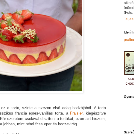
alkotá
örömé
(Fotó:
Teljes
Ide ír
prali
CER
CHOC
Gyerte
ez a torta, szinte a szezon első adag bodzájából. A torta
sszikus francia epres-vaníliás torta, a
Fraisier
, kiegészítve
Bár szeretem csokival díszíteni a tortákat, ezen azt hiszem,
 jobban, mint némi friss eper és bodzavirág.
Szerző