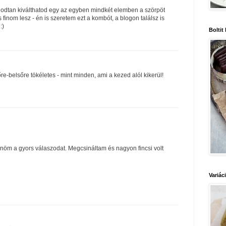
godtan kiválthatod egy az egyben mindkét elemben a szörpöt
s finom lesz - én is szeretem ezt a kombót, a blogon találsz is
:)
Boltit
őre-belsőre tökéletes - mint minden, ami a kezed alól kikerül!
öm a gyors válaszodat. Megcsináltam és nagyon fincsi volt
Variác