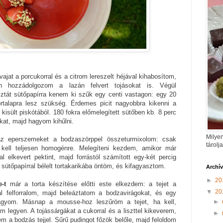
ajat a porcukorral és a citrom lereszelt héjával kihabosítom,
en hozzádolgozom a lazán felvert tojásokat is. Végül
sztát sütőpapírra kenem ki szűk egy centi vastagon: egy 20
talapra lesz szükség. Érdemes picit nagyobbra kikenni a
 kisült piskótából. 180 fokra előmelegített sütőben kb. 8 perc
kat, majd hagyom kihűlni.
Milyen
az eperszemeket a bodzaszörppel összeturmixolom: csak
tárolj
 kell teljesen homogénre. Melegíteni kezdem, amikor már
 elkevert pektint, majd forrástól számított egy-két percig
sütőpapírral bélelt tortakarikába öntöm, és kifagyasztom.
Archí
►
20
-t
már a torta készítése előtti este elkezdem: a tejet a
▼
20
val felforralom, majd beleáztatom a bodzavirágokat, és egy
►
hagyom. Másnap a mousse-hoz leszűröm a tejet, ha kell,
 legyen. A tojássárgákat a cukorral és a liszttel kikeverem,
►
a bodzás tejjel. Sűrű pudingot főzök belőle, majd feloldom