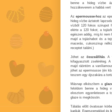
benne a hideg vízbe ázta
hozzákeverem a habbá vert t
Az
epermousse-hoz
az eper
hideg vízbe áztatott lapzse
vízből 120 fokos szirupot 
elérte a 120 fokot, a tojá
egészen addig, míg ki nem 
majd a tojáshabot és a tej
macerás, cukorszirup nélk
receptet találni.)
Jöhet az
összeállítás
. A 
kifagyasztott zseléréteg. A
majd ráöntöm a vaníliamou
jöhet az epermousse (én kb.
teszem egy éjszakára a tortá
Másnap elkészítem a
glaze
feloldom benne a hideg ví
elosztom egyenletesen a to
glaze is megkössön.
Tálalás előtt óvatosan körb
karikát. Eperszemekkel és b