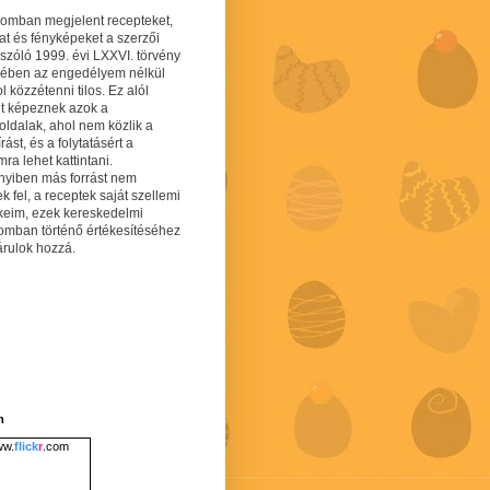
gomban megjelent recepteket,
at és fényképeket a szerzői
 szóló 1999. évi LXXVI. törvény
mében az engedélyem nélkül
 közzétenni tilos. Ez alól
lt képeznek azok a
oldalak, ahol nem közlik a
írást, és a folytatásért a
ra lehet kattintani.
yiben más forrást nem
ek fel, a receptek saját szellemi
keim, ezek kereskedelmi
lomban történő értékesítéséhez
árulok hozzá.
m
w.
flick
r
.com