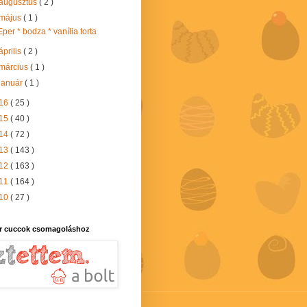
augusztus
( 2 )
május
( 1 )
Eper * bodza * vanília torta
április
( 2 )
március
( 1 )
január
( 1 )
16
( 25 )
15
( 40 )
14
( 72 )
13
( 143 )
12
( 163 )
11
( 164 )
10
( 27 )
r cuccok csomagoláshoz