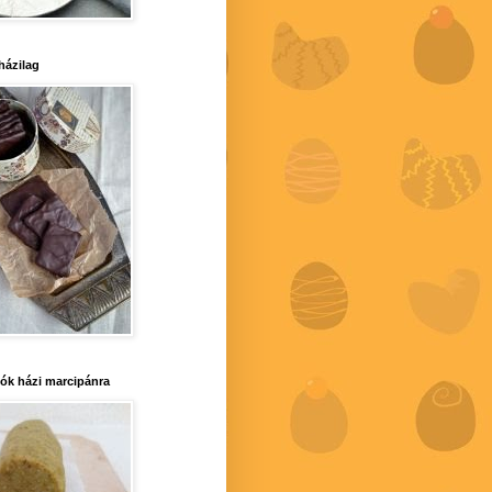
 házilag
iók házi marcipánra