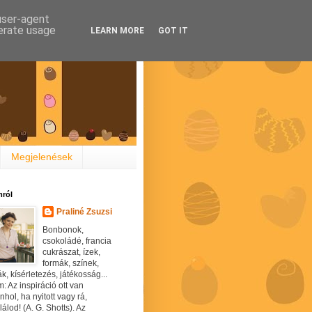
 user-agent
nerate usage
LEARN MORE
GOT IT
Megjelenések
ról
Praliné Zsuzsi
Bonbonok,
csokoládé, francia
cukrászat, ízek,
formák, színek,
ák, kísérletezés, játékosság...
: Az inspiráció ott van
hol, ha nyitott vagy rá,
álod! (A. G. Shotts). Az