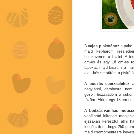
A
vajas piskótához
a puha v
majd két-három részletb
belekeverem a lisztet. A té
cm-es és egy 18 cm-es tor
lapokat, majd kiszúrni a már
alatt készre sütöm a piskótá
A
bodzás eperzseléhez
nagyjából, darabosra, nem
gőzöl, hozzáadom a cukorral
főzöm. Ekkor egy 18 cm-es, 
A
bodzás-vaníliás mousse
vaníliarúd kikapart magjai
éjszakán keresztül állni 
kiegészítem, hogy 250 gramm
majd csomómentesre keverem 