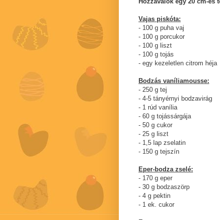
Hozzávalók egy 20 cm-es t
Vajas piskóta:
- 100 g puha vaj
- 100 g porcukor
- 100 g liszt
- 100 g tojás
- egy kezeletlen citrom héja
Bodzás vaníliamousse:
- 250 g tej
- 4-5 tányérnyi bodzavirág
- 1 rúd vanília
- 60 g tojássárgája
- 50 g cukor
- 25 g liszt
- 1,5 lap zselatin
- 150 g tejszín
Eper-bodza zselé:
- 170 g eper
- 30 g bodzaszörp
- 4 g pektin
- 1 ek. cukor