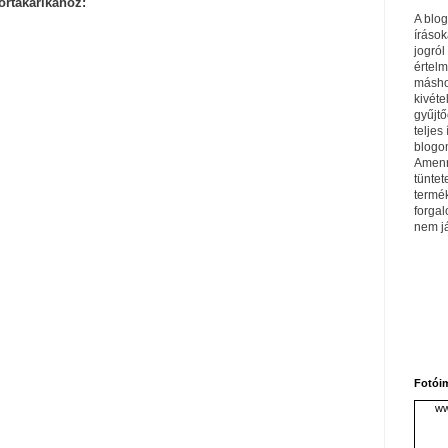
ortakarikához:
A blo
írások
jogról
értel
máshol
kivéte
gyűjtő
teljes 
blogom
Amenn
tüntet
termé
forga
nem j
Fotói
ww