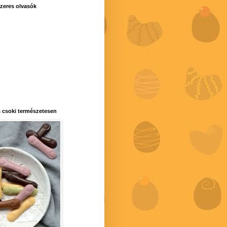
zeres olvasók
 csoki természetesen