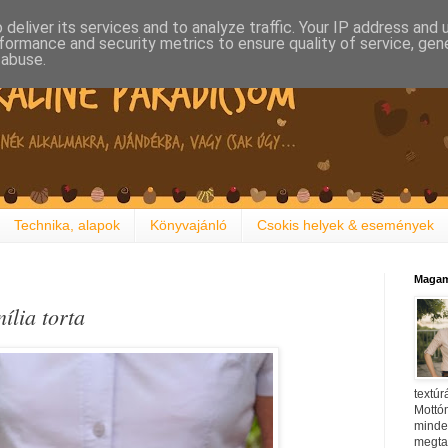
deliver its services and to analyze traffic. Your IP address and
formance and security metrics to ensure quality of service, ge
 abuse.
Technika, alapok
Könyvajánló
Csokis helyek & események
Magam
ília torta
textúr
Mottóm
minden
megtal