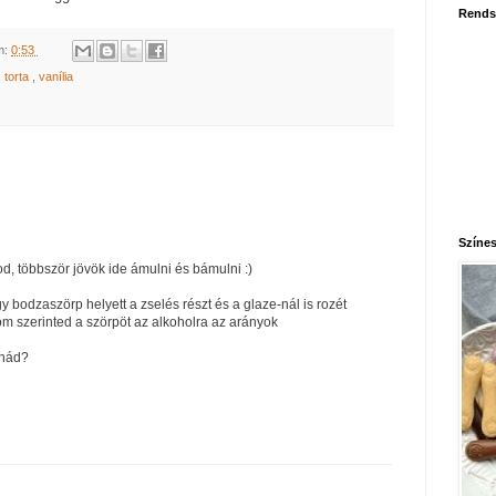
Rends
m:
0:53
,
torta
,
vanília
Színes
d, többször jövök ide ámulni és bámulni :)
y bodzaszörp helyett a zselés részt és a glaze-nál is rozét
om szerinted a szörpöt az alkoholra az arányok
lnád?