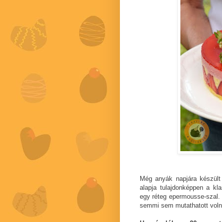
Még anyák napjára készült 
alapja tulajdonképpen a kla
egy réteg epermousse-szal. 
semmi sem mutathatott volna