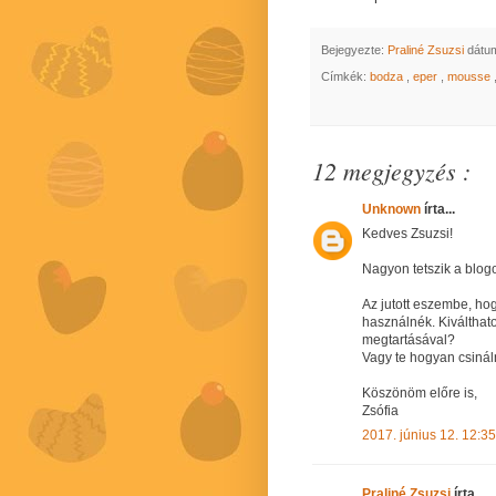
Bejegyezte:
Praliné Zsuzsi
dátu
Címkék:
bodza
,
eper
,
mousse
12 megjegyzés :
Unknown
írta...
Kedves Zsuzsi!
Nagyon tetszik a blogo
Az jutott eszembe, hog
használnék. Kiválthat
megtartásával?
Vagy te hogyan csiná
Köszönöm előre is,
Zsófia
2017. június 12. 12:35
Praliné Zsuzsi
írta...