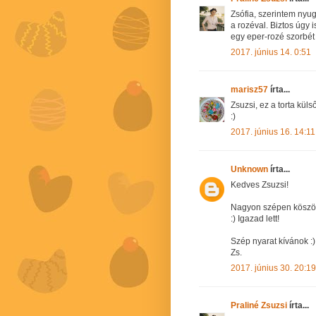
Zsófia, szerintem nyu
a rozéval. Biztos úgy i
egy eper-rozé szorbét 
2017. június 14. 0:51
marisz57
írta...
Zsuzsi, ez a torta küls
:)
2017. június 16. 14:11
Unknown
írta...
Kedves Zsuzsi!
Nagyon szépen köszön
:) Igazad lett!
Szép nyarat kívánok :)
Zs.
2017. június 30. 20:19
Praliné Zsuzsi
írta...