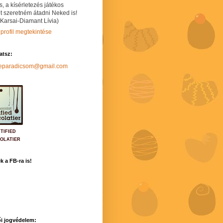
s, a kísérletezés játékos
t szeretném átadni Neked is!
 Karsai-Diamant Lívia)
 profil megtekintése
hatsz:
neparadicsom@gmail.com
TIFIED
OLATIER
k a FB-ra is!
i jogvédelem: