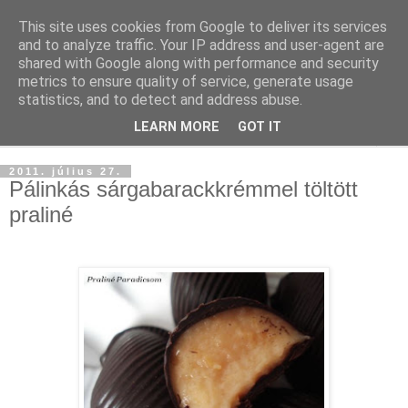
This site uses cookies from Google to deliver its services
and to analyze traffic. Your IP address and user-agent are
shared with Google along with performance and security
metrics to ensure quality of service, generate usage
statistics, and to detect and address abuse.
LEARN MORE
GOT IT
▼
2011. július 27.
Pálinkás sárgabarackkrémmel töltött
praliné