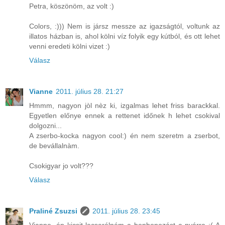
Petra, köszönöm, az volt :)
Colors, :))) Nem is jársz messze az igazságtól, voltunk az
illatos házban is, ahol kölni víz folyik egy kútból, és ott lehet
venni eredeti kölni vizet :)
Válasz
Vianne
2011. július 28. 21:27
Hmmm, nagyon jòl nèz ki, izgalmas lehet friss barackkal.
Egyetlen előnye ennek a rettenet időnek h lehet csokival
dolgozni...
A zserbo-kocka nagyon cool:) én nem szeretm a zserbot,
de bevállalnàm.
Csokigyar jo volt???
Válasz
Praliné Zsuzsi
2011. július 28. 23:45
Vianne, én kicsit lecserélném a bonbonozást a nyárra :( A