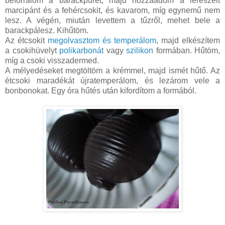
beforralom a barackpürét, majd hozzáadom a lereszelt
marcipánt és a fehércsokit, és kavarom, míg egynemű nem
lesz. A végén, miután levettem a tűzről, mehet bele a
barackpálesz. Kihűtöm.
Az étcsokit
megolvasztom és temperálom
, majd elkészítem
a csokihüvelyt
polikarbonát
vagy
szilikon
formában. Hűtöm,
míg a csoki visszadermed.
A mélyedéseket megtöltöm a krémmel, majd ismét hűtő. Az
étcsoki maradékát újratemperálom, és lezárom vele a
bonbonokat. Egy óra hűtés után kifordítom a formából.