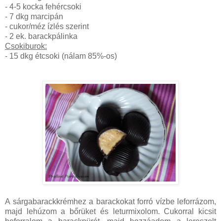
- 4-5 kocka fehércsoki
- 7 dkg marcipán
- cukor/méz ízlés szerint
- 2 ek. barackpálinka
Csokiburok:
- 15 dkg étcsoki (nálam 85%-os)
A sárgabarackkrémhez a barackokat forró vízbe leforrázom,
majd lehúzom a bőrüket és leturmixolom. Cukorral kicsit