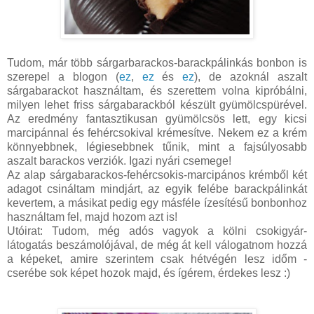
Tudom, már több sárgarbarackos-barackpálinkás bonbon is
szerepel a blogon (
ez
,
ez
és
ez
), de azoknál aszalt
sárgabarackot használtam, és szerettem volna kipróbálni,
milyen lehet friss sárgabarackból készült gyümölcspürével.
Az eredmény fantasztikusan gyümölcsös lett, egy kicsi
marcipánnal és fehércsokival krémesítve. Nekem ez a krém
könnyebbnek, légiesebbnek tűnik, mint a fajsúlyosabb
aszalt barackos verziók. Igazi nyári csemege!
Az alap sárgabarackos-fehércsokis-marcipános krémből két
adagot csináltam mindjárt, az egyik felébe barackpálinkát
kevertem, a másikat pedig egy másféle ízesítésű bonbonhoz
használtam fel, majd hozom azt is!
Utóirat: Tudom, még adós vagyok a kölni csokigyár-
látogatás beszámolójával, de még át kell válogatnom hozzá
a képeket, amire szerintem csak hétvégén lesz időm -
cserébe sok képet hozok majd, és ígérem, érdekes lesz :)