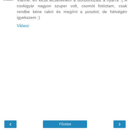
csokigyár nagyon szuper volt, csomót fotóztam, csak
rendbe kéne rakni és megírni a posztot, de hétvégén
igyekszem :)
Válasz
‹
›
Főoldal