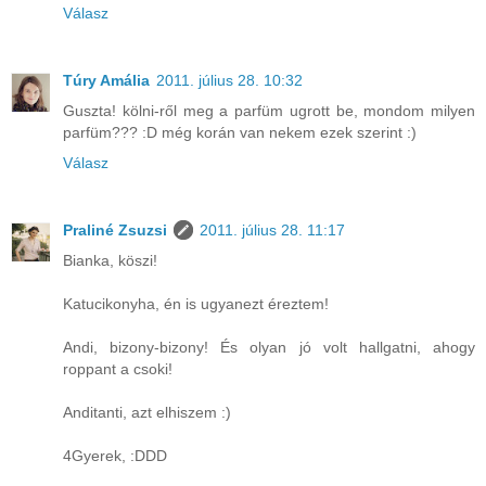
Válasz
Túry Amália
2011. július 28. 10:32
Guszta! kölni-ről meg a parfüm ugrott be, mondom milyen
parfüm??? :D még korán van nekem ezek szerint :)
Válasz
Praliné Zsuzsi
2011. július 28. 11:17
Bianka, köszi!
Katucikonyha, én is ugyanezt éreztem!
Andi, bizony-bizony! És olyan jó volt hallgatni, ahogy
roppant a csoki!
Anditanti, azt elhiszem :)
4Gyerek, :DDD