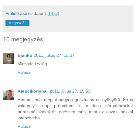
Praliné Zsuzsi
dátum:
14:52
Megosztás
10 megjegyzés:
Bianka
2011. július 27. 15:37
Micsoda ízvilág
Válasz
Katucikonyha,
2011. július 27. 15:53
Hmmm, már megint nagyon gusztusos és gyönyörű. Én is
valamelyik nap próbáltam ki a friss sárgabarackot
barackpálinkával és egészen műs, mint az aszalt, sokkal
intenzívebb.
Válasz