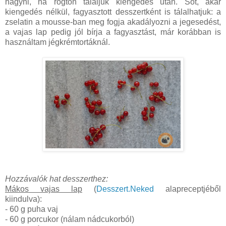
hagyni, ha rögtön tálaljuk kiengedés után. Sőt, akár
kiengedés nélkül, fagyasztott desszertként is tálalhatjuk: a
zselatin a mousse-ban meg fogja akadályozni a jegesedést,
a vajas lap pedig jól bírja a fagyasztást, már korábban is
használtam jégkrémtortáknál.
Hozzávalók hat desszerthez:
Mákos vajas lap
(
Desszert.Neked
alapreceptjéből
kiindulva):
- 60 g puha vaj
- 60 g porcukor (nálam nádcukorból)