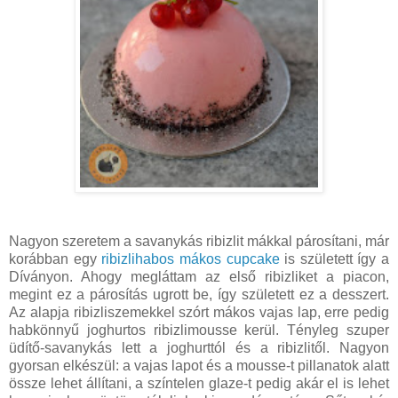
Nagyon szeretem a savanykás ribizlit mákkal párosítani, már
korábban egy
ribizlihabos mákos cupcake
is született így a
Díványon. Ahogy megláttam az első ribizliket a piacon,
megint ez a párosítás ugrott be, így született ez a desszert.
Az alapja ribizliszemekkel szórt mákos vajas lap, erre pedig
habkönnyű joghurtos ribizlimousse kerül. Tényleg szuper
üdítő-savanykás lett a joghurttól és a ribizlitől. Nagyon
gyorsan elkészül: a vajas lapot és a mousse-t pillanatok alatt
össze lehet állítani, a színtelen glaze-t pedig akár el is lehet