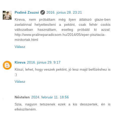
Praliné Zsuzsi
2016. június 28. 23:21
Kireva, nem próbáltam még ilyen átlátszó glaze-ben
zselatinnal helyettesíteni a pektint, csak fehér csokis
változatban használtam, esetleg próbáld ki azzal:
http://www.pralineparadicsom.hu/2014/05/eper-pisztacia-
minitortak.html
Válasz
Kireva
2016. június 29. 9:17
Köszi, lehet, hogy veszek pektint, jó lesz majd befőzéshez is
:)
Válasz
Névtelen
2024. február 11. 18:56
Szia, nagyon tetszenek ezek a kis desszertek, én is
elkészíteném.