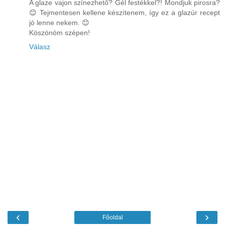
A glaze vajon színezhető? Gél festékkel?! Mondjuk pirosra?
😊 Tejmentesen kellene készítenem, így ez a glazúr recept
jó lenne nekem. 😊
Köszönöm szépen!
Válasz
‹
›
Főoldal