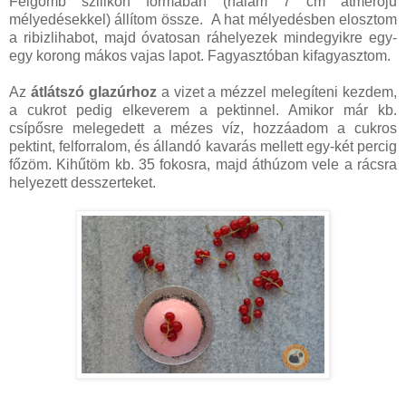
Félgömb szilikon formában (nálam 7 cm átmérőjű
mélyedésekkel) állítom össze. A hat mélyedésben elosztom
a ribizlihabot, majd óvatosan ráhelyezek mindegyikre egy-
egy korong mákos vajas lapot. Fagyasztóban kifagyasztom.
Az
átlátszó glazúrhoz
a vizet a mézzel melegíteni kezdem,
a cukrot pedig elkeverem a pektinnel. Amikor már kb.
csípősre melegedett a mézes víz, hozzáadom a cukros
pektint, felforralom, és állandó kavarás mellett egy-két percig
főzöm. Kihűtöm kb. 35 fokosra, majd áthúzom vele a rácsra
helyezett desszerteket.