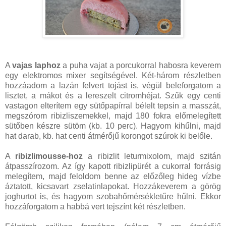
A
vajas laphoz
a puha vajat a porcukorral habosra keverem
egy elektromos mixer segítségével. Két-három részletben
hozzáadom a lazán felvert tojást is, végül beleforgatom a
lisztet, a mákot és a lereszelt citromhéjat. Szűk egy centi
vastagon elterítem egy sütőpapírral bélelt tepsin a masszát,
megszórom ribizliszemekkel, majd 180 fokra előmelegített
sütőben készre sütöm (kb. 10 perc). Hagyom kihűlni, majd
hat darab, kb. hat centi átmérőjű korongot szúrok ki belőle.
A
ribizlimousse-hoz
a ribizlit leturmixolom, majd szitán
átpasszírozom. Az így kapott ribizlipürét a cukorral forrásig
melegítem, majd feloldom benne az előzőleg hideg vízbe
áztatott, kicsavart zselatinlapokat. Hozzákeverem a görög
joghurtot is, és hagyom szobahőmérsékletűre hűlni. Ekkor
hozzáforgatom a habbá vert tejszínt két részletben.