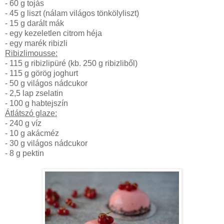
- 60 g tojás
- 45 g liszt (nálam világos tönkölyliszt)
- 15 g darált mák
- egy kezeletlen citrom héja
- egy marék ribizli
Ribizlimousse:
- 115 g ribizlipüré (kb. 250 g ribizliből)
- 115 g görög joghurt
- 50 g világos nádcukor
- 2,5 lap zselatin
- 100 g habtejszín
Átlátszó glaze:
- 240 g víz
- 10 g akácméz
- 30 g világos nádcukor
- 8 g pektin