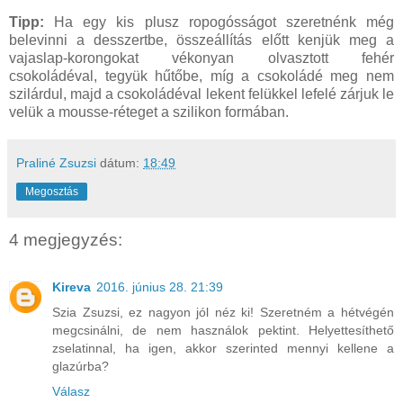
Tipp:
Ha egy kis plusz ropogósságot szeretnénk még
belevinni a desszertbe, összeállítás előtt kenjük meg a
vajaslap-korongokat vékonyan olvasztott fehér
csokoládéval, tegyük hűtőbe, míg a csokoládé meg nem
szilárdul, majd a csokoládéval lekent felükkel lefelé zárjuk le
velük a mousse-réteget a szilikon formában.
Praliné Zsuzsi
dátum:
18:49
Megosztás
4 megjegyzés:
Kireva
2016. június 28. 21:39
Szia Zsuzsi, ez nagyon jól néz ki! Szeretném a hétvégén
megcsinálni, de nem használok pektint. Helyettesíthető
zselatinnal, ha igen, akkor szerinted mennyi kellene a
glazúrba?
Válasz