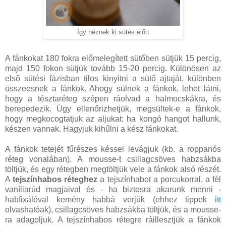
Így néznek ki sütés előtt
A fánkokat 180 fokra előmelegített sütőben sütjük 15 percig,
majd 150 fokon sütjük tovább 15-20 percig. Különösen az
első sütési fázisban tilos kinyitni a sütő ajtaját, különben
összeesnek a fánkok. Ahogy sülnek a fánkok, lehet látni,
hogy a tésztaréteg szépen ráolvad a halmocskákra, és
berepedezik. Úgy ellenőrizhetjük, megsültek-e a fánkok,
hogy megkocogtatjuk az aljukat: ha kongó hangot hallunk,
készen vannak. Hagyjuk kihűlni a kész fánkokat.
A fánkok tetejét fűrészes késsel levágjuk (kb. a roppanós
réteg vonalában). A mousse-t csillagcsöves habzsákba
töltjük, és egy rétegben megtöltjük vele a fánkok alsó részét.
A
tejszínhabos réteghez
a tejszínhabot a porcukorral, a fél
vaníliarúd magjaival és - ha biztosra akarunk menni -
habfixálóval kemény habbá verjük (ehhez tippek
itt
olvashatóak), csillagcsöves habzsákba töltjük, és a mousse-
ra adagoljuk. A tejszínhabos rétegre ráillesztjük a fánkok