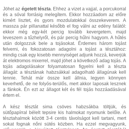
Jöhet az
égetett tészta
. Ehhez a vizet a vajjal, a porcukorral
és a sóval forrásig melegítem. Ekkor hozzáadom az előre
kimért lisztet, és gyors mozdulatokkal összekeverem. A
massza pár pillanattal később el fog válni az edény falától:
ekkor még egy-két percig tovább kevergetem, majd
leveszem a tűzhelyről, és pár percig hűlni hagyom. A hűtés
után dolgozzuk bele a tojásokat. Érdemes három tojást
felverni, és fokozatosan adagolni a tojást a tésztához:
mindig csak egy kisebb mennyiséget adjunk hozzá, keverjük
át elektromos mixerrel, majd jöhet a következő adag tojás. A
tojás adagolásakor folyamatosan figyelni kell a tészta
állagát: a tésztának habzsákkal adagolható állagúnak kell
lennie. Tehát már össze kell állnia, legyen könnyen
keverhető, de ne folyós-terülős, mert akkor laposak lesznek
a fánkok. Én ezt az állagot két és fél tojás hozzáadásával
értem el.
A kész tésztát sima csöves habzsákba töltjük, és
sütőpapírral bélelt tepsire kis halmokat nyomunk belőle. A
tésztahalmok között 3-4 centis távolságot kell tartani, mert
sokat fognak nőni sütés közben. Ha ezzel megvagyunk,