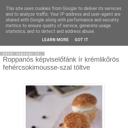
This site uses cookies from Google to deliver its services
and to analyze traffic. Your IP address and user-agent are
shared with Google along with performance and security
metrics to ensure quality of service, generate usage
statistics, and to detect and address abuse.
LEARN MORE
GOT IT
▼
2015. február 11.
Roppanós képviselőfánk ír krémlikőrös
fehércsokimousse-szal töltve