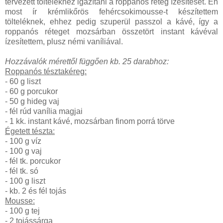
tervezett töltelékhez igazítani a roppanós réteg ízesítését. Én
most ír krémlikőrös fehércsokimousse-t készítettem
tölteléknek, ehhez pedig szuperül passzol a kávé, így a
roppanós réteget mozsárban összetört instant kávéval
ízesítettem, plusz némi vaníliával.
Hozzávalók mérettől függően kb. 25 darabhoz:
Roppanós tésztakéreg:
- 60 g liszt
- 60 g porcukor
- 50 g hideg vaj
- fél rúd vanília magjai
- 1 kk. instant kávé, mozsárban finom porrá törve
Égetett tészta:
- 100 g víz
- 100 g vaj
- fél tk. porcukor
- fél tk. só
- 100 g liszt
- kb. 2 és fél tojás
Mousse:
- 100 g tej
- 2 tojássárga