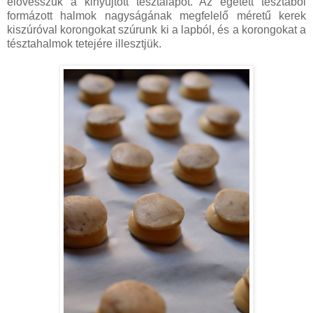
elővesszük a kinyújtott tésztalapot. Az égetett tésztából
formázott halmok nagyságának megfelelő méretű kerek
kiszúróval korongokat szúrunk ki a lapból, és a korongokat a
tésztahalmok tetejére illesztjük.