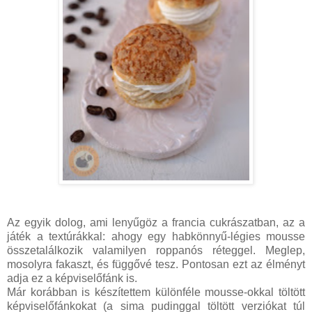
Az egyik dolog, ami lenyűgöz a francia cukrászatban, az a
játék a textúrákkal: ahogy egy habkönnyű-légies mousse
összetalálkozik valamilyen roppanós réteggel. Meglep,
mosolyra fakaszt, és függővé tesz. Pontosan ezt az élményt
adja ez a képviselőfánk is.
Már korábban is készítettem különféle mousse-okkal töltött
képviselőfánkokat (a sima pudinggal töltött verziókat túl