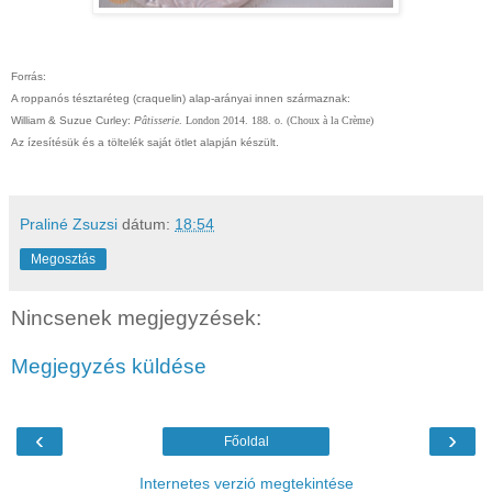
Forrás:
A roppanós tésztaréteg (craquelin) alap-arányai innen származnak:
William & Suzue Curley:
P
âtisserie
. London 2014. 188. o. (Choux
à la Cr
ème)
Az ízesítésük és a töltelék saját ötlet alapján készült.
Praliné Zsuzsi
dátum:
18:54
Megosztás
Nincsenek megjegyzések:
Megjegyzés küldése
‹
›
Főoldal
Internetes verzió megtekintése