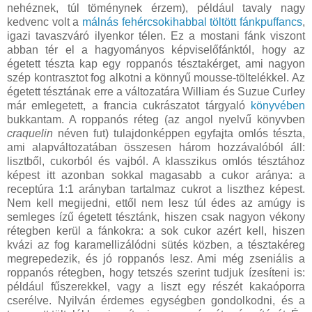
nehéznek, túl töménynek érzem), például tavaly nagy
kedvenc volt a
málnás fehércsokihabbal töltött fánkpuffancs
,
igazi tavaszváró ilyenkor télen. Ez a mostani fánk viszont
abban tér el a hagyományos képviselőfánktól, hogy az
égetett tészta kap egy roppanós tésztakérget, ami nagyon
szép kontrasztot fog alkotni a könnyű mousse-töltelékkel. Az
égetett tésztának erre a változatára William és Suzue Curley
már emlegetett, a francia cukrászatot tárgyaló
könyvében
bukkantam. A roppanós réteg (az angol nyelvű könyvben
craquelin
néven fut) tulajdonképpen egyfajta omlós tészta,
ami alapváltozatában összesen három hozzávalóból áll:
lisztből, cukorból és vajból. A klasszikus omlós tésztához
képest itt azonban sokkal magasabb a cukor aránya: a
receptúra 1:1 arányban tartalmaz cukrot a liszthez képest.
Nem kell megijedni, ettől nem lesz túl édes az amúgy is
semleges ízű égetett tésztánk, hiszen csak nagyon vékony
rétegben kerül a fánkokra: a sok cukor azért kell, hiszen
kvázi az fog karamellizálódni sütés közben, a tésztakéreg
megrepedezik, és jó roppanós lesz. Ami még zseniális a
roppanós rétegben, hogy tetszés szerint tudjuk ízesíteni is:
például fűszerekkel, vagy a liszt egy részét kakaóporra
cserélve. Nyilván érdemes egységben gondolkodni, és a