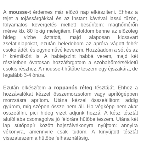
A
mousse-t
érdemes már előző nap elkészíteni. Ehhez a
tejet a tojássárgákkal és az instant kávéval lassú tűzön,
folyamatos kevergetés mellett besűrítem: maghőmérőn
mérve kb. 80 fokig melegítem. Feloldom benne az előzőleg
hideg vízbe áztatott, majd alaposan kicsavart
zselatinlapokat, ezután beledobom az apróra vágott fehér
csokoládét, és egyneművé keverem. Hozzáadom a sót és az
ír krémlikőrt is. A habtejszínt habbá verem, majd két
részletben óvatosan hozzáforgatom a szobahőmérsékletű
csokis részhez. A mousse-t hűtőbe teszem egy éjszakára, de
legalább 3-4 órára.
Ezután elkészítem
a roppanós réteg
tésztáját. Ehhez a
hozzávalókat kézzel összemorzsolom vagy aprítógépben
morzsásra aprítom. Utána kézzel összeállítom: addig
gyúrom, míg szépen össze nem áll. Ha végképp nem akar
összeállni, pici hideg vizet adjunk hozzá. A kész tésztát
alufóliába csomagolva jó félórára hűtőbe teszem. Utána két
lap sütőpapír között hajszálvékonyra nyújtom: annyira
vékonyra, amennyire csak tudom. A kinyújtott tésztát
visszateszem a hűtőbe felhasználásig.