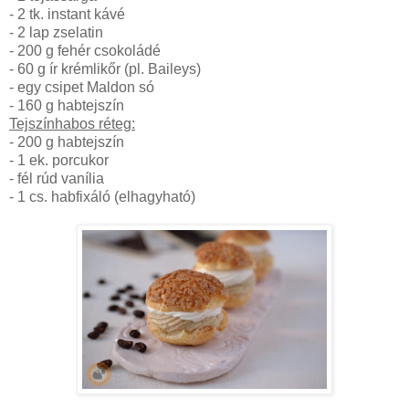
- 2 tk. instant kávé
- 2 lap zselatin
- 200 g fehér csokoládé
- 60 g ír krémlikőr (pl. Baileys)
- egy csipet Maldon só
- 160 g habtejszín
Tejszínhabos réteg:
- 200 g habtejszín
- 1 ek. porcukor
- fél rúd vanília
- 1 cs. habfixáló (elhagyható)