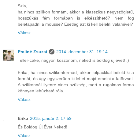
Szia,
ha nincs szilikon formám, akkor a klasszikus négyszögletű,
hosszúkás fém formában is elkészíthető? Nem fog
beletapadni a mousse? Esetleg azt ki kell bélelni valamivel?
Válasz
Praliné Zsuzsi
2014. december 31. 19:14
Teller-cake, nagyon köszönöm, neked is boldog új évet! :)
Erika, ha nincs szilikonformád, akkor folpackkal béleld ki a
formát, és úgy egyszerűen ki lehet majd emelni a fatörzset.
A szilikonnál ilyenre nincs szükség, mert a rugalmas forma
könnyen lehúzható róla.
Válasz
Erika
2015. január 2. 17:59
És Boldog Új Évet Neked!
Válasz