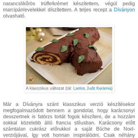
narancslikőrös trüffelkrémet készítettem, végül pedig
marcipánlevelekkel díszítettem. A teljes recept a
Díványon
olvasható.
A klasszikus változat (tál:
Lantos Judit Kerámia
)
Már a Díványra szánt klasszikus verzió készítésekor
megfogalmazódott bennem a gondolat, hogy karácsonyi
desszertnek is fatörzs tortát fogok készíteni, de a hozzám
sokkal közelebb álló francia stílusban. Karácsony előtt
számtalan cukrász előrukkol a saját B
û
che de No
ë
l-
verziójával, így volt honnan inspirálódni. Csak néhány