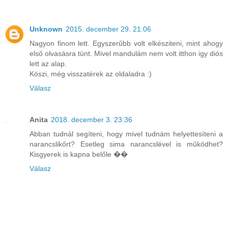
Unknown
2015. december 29. 21:06
Nagyon finom lett. Egyszerűbb volt elkésziteni, mint ahogy
első olvasásra tünt. Mivel mandulám nem volt itthon igy diós
lett az alap.
Köszi, még visszatérek az oldaladra :)
Válasz
Anita
2018. december 3. 23:36
Abban tudnál segíteni, hogy mivel tudnám helyettesíteni a
narancslikőrt? Esetleg sima narancslével is működhet?
Kisgyerek is kapna belőle ��
Válasz