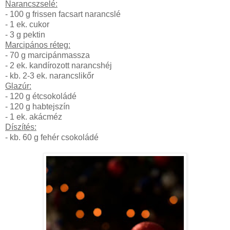
Narancszselé:
- 100 g frissen facsart narancslé
- 1 ek. cukor
- 3 g pektin
Marcipános réteg:
- 70 g marcipánmassza
- 2 ek. kandírozott narancshéj
- kb. 2-3 ek. narancslikőr
Glazúr:
- 120 g étcsokoládé
- 120 g habtejszín
- 1 ek. akácméz
Díszítés:
- kb. 60 g fehér csokoládé