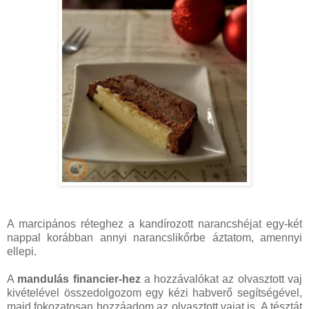
A marcipános réteghez a kandírozott narancshéjat egy-két
nappal korábban annyi narancslikőrbe áztatom, amennyi
ellepi.
A
mandulás financier-hez
a hozzávalókat az olvasztott vaj
kivételével összedolgozom egy kézi habverő segítségével,
majd fokozatosan hozzáadom az olvasztott vajat is. A tésztát