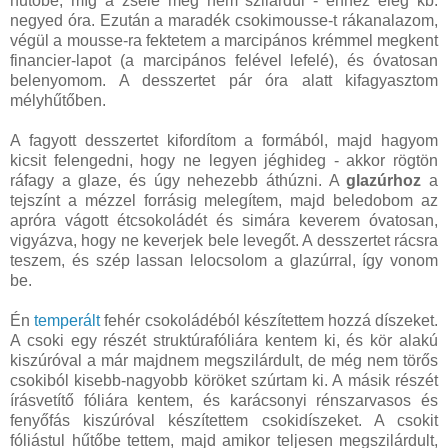
hűtőbe, míg a zselé meg nem szilárdul - ehhez elég kb.
negyed óra. Ezután a maradék csokimousse-t rákanalazom,
végül a mousse-ra fektetem a marcipános krémmel megkent
financier-lapot (a marcipános felével lefelé), és óvatosan
belenyomom. A desszertet pár óra alatt kifagyasztom
mélyhűtőben.
A fagyott desszertet kifordítom a formából, majd hagyom
kicsit felengedni, hogy ne legyen jéghideg - akkor rögtön
ráfagy a glaze, és úgy nehezebb áthúzni. A
glazúrhoz
a
tejszínt a mézzel forrásig melegítem, majd beledobom az
apróra vágott étcsokoládét és simára keverem óvatosan,
vigyázva, hogy ne keverjek bele levegőt. A desszertet rácsra
teszem, és szép lassan lelocsolom a glazúrral, így vonom
be.
Én
temperált
fehér csokoládéból készítettem hozzá díszeket.
A csoki egy részét struktúrafóliára kentem ki, és kör alakú
kiszúróval a már majdnem megszilárdult, de még nem törős
csokiból kisebb-nagyobb köröket szúrtam ki. A másik részét
írásvetítő fóliára kentem, és karácsonyi rénszarvasos és
fenyőfás kiszúróval készítettem csokidíszeket. A csokit
fóliástul hűtőbe tettem, majd amikor teljesen megszilárdult,