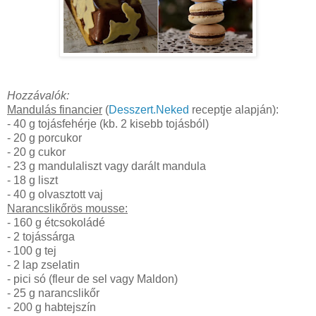
Hozzávalók:
Mandulás financier
(
Desszert.Neked
receptje alapján):
- 40 g tojásfehérje (kb. 2 kisebb tojásból)
- 20 g porcukor
- 20 g cukor
- 23 g mandulaliszt vagy darált mandula
- 18 g liszt
- 40 g olvasztott vaj
Narancslikőrös mousse:
- 160 g étcsokoládé
- 2 tojássárga
- 100 g tej
- 2 lap zselatin
- pici só (fleur de sel vagy Maldon)
- 25 g narancslikőr
- 200 g habtejszín