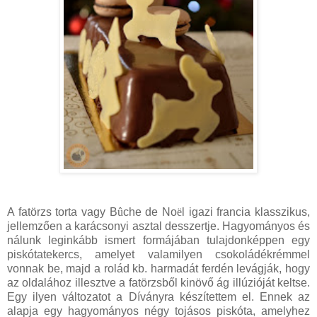
A fatörzs torta vagy B
û
che de No
ë
l igazi francia klasszikus,
jellemzően a karácsonyi asztal desszertje. Hagyományos és
nálunk leginkább ismert formájában tulajdonképpen egy
piskótatekercs, amelyet valamilyen csokoládékrémmel
vonnak be, majd a rolád kb. harmadát ferdén levágják, hogy
az oldalához illesztve a fatörzsből kinövő ág illúzióját keltse.
Egy ilyen változatot a Díványra készítettem el. Ennek az
alapja egy hagyományos négy tojásos piskóta, amelyhez