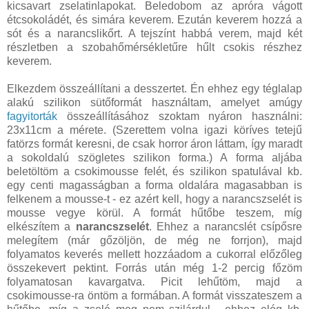
kicsavart zselatinlapokat. Beledobom az apróra vágott
étcsokoládét, és simára keverem. Ezután keverem hozzá a
sót és a narancslikőrt. A tejszínt habbá verem, majd két
részletben a szobahőmérsékletűre hűlt csokis részhez
keverem.
Elkezdem összeállítani a desszertet. Én ehhez egy téglalap
alakú szilikon sütőformát használtam, amelyet amúgy
fagyitorták
összeállításához szoktam nyáron használni:
23x11cm a mérete. (Szerettem volna igazi köríves tetejű
fatörzs formát keresni, de csak horror áron láttam, így maradt
a sokoldalú szögletes szilikon forma.) A forma aljába
beletöltöm a csokimousse felét, és szilikon spatulával kb.
egy centi magasságban a forma oldalára magasabban is
felkenem a mousse-t - ez azért kell, hogy a narancszselét is
mousse vegye körül. A formát hűtőbe teszem, míg
elkészítem a
narancszselét
. Ehhez a narancslét csípősre
melegítem (már gőzöljön, de még ne forrjon), majd
folyamatos keverés mellett hozzáadom a cukorral előzőleg
összekevert pektint. Forrás után még 1-2 percig főzöm
folyamatosan kavargatva. Picit lehűtöm, majd a
csokimousse-ra öntöm a formában. A formát visszateszem a