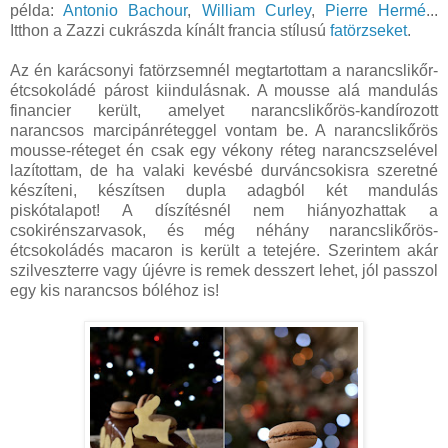
példa:
Antonio Bachour
,
William
Curley
,
Pierre Hermé
...
Itthon a Zazzi cukrászda kínált francia stílusú
fatörzseket
.
Az én karácsonyi fatörzsemnél megtartottam a narancslikőr-
étcsokoládé párost kiindulásnak. A mousse alá mandulás
financier került, amelyet narancslikőrös-kandírozott
narancsos marcipánréteggel vontam be. A narancslikőrös
mousse-réteget én csak egy vékony réteg narancszselével
lazítottam, de ha valaki kevésbé durváncsokisra szeretné
készíteni, készítsen dupla adagból két mandulás
piskótalapot! A díszítésnél nem hiányozhattak a
csokirénszarvasok, és még néhány narancslikőrös-
étcsokoládés macaron is került a tetejére. Szerintem akár
szilveszterre vagy újévre is remek desszert lehet, jól passzol
egy kis narancsos bóléhoz is!