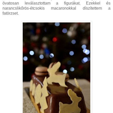
óvatosan leválasztottam a figurákat. Ezekkel és
narancslikőrös-étcsokis macaronokkal díszítettem a
fatörzset.