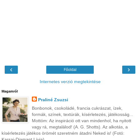
‹
›
Főoldal
Internetes verzió megtekintése
Magamról
Praliné Zsuzsi
Bonbonok, csokoládé, francia cukrászat, ízek,
formák, színek, textúrák, kísérletezés, játékosság...
Mottóm: Az inspiráció ott van mindenhol, ha nyitott
vagy rá, megtalálod! (A. G. Shotts). Az alkotás, a
kísérletezés játékos örömét szeretném átadni Neked is! (Fotó:
Karsai-Diamant Lívia)