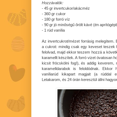
Hozzávalók:
- 45 gr invertcukor/akácméz
- 360 gr cukor
- 180 gr forró víz
- 90 gr jó minőségű őrölt kávé (én aprítógép
- 1 rúd vanília
Az invertcukrot/mézet forrásig melegítem
a cukrot: mindig csak egy keveset tesze
felolvad, majd ekkor teszem hozzá a követ
karamellt készítek. A forró vizet óvatosan 
kicsit fröcskölni fog!), és addig keverem,
karamelldarabok is feloldódnak. Ekkor
vaníliarúd kikapart magjait (a rúddal e
Letakarom, és 24 órán keresztül állni hagyo