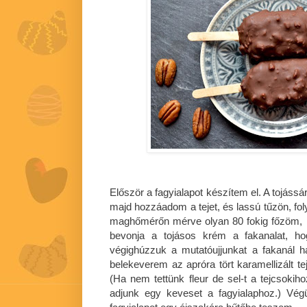
Először a fagyialapot készítem el. A tojáss
majd hozzáadom a tejet, és lassú tűzön, fo
maghőmérőn mérve olyan 80 fokig főzöm, il
bevonja a tojásos krém a fakanalat, hog
végighúzzuk a mutatóujjunkat a fakanál h
belekeverem az apróra tört karamellizált 
(Ha nem tettünk fleur de sel-t a tejcsokiho
adjunk egy keveset a fagyialaphoz.) Vég