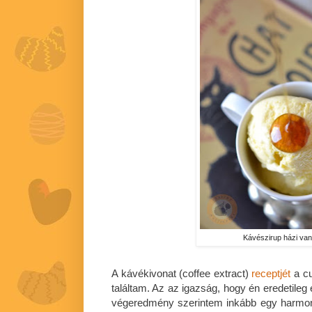
Kávészirup házi vaní
A kávékivonat (coffee extract)
receptjét
a c
találtam. Az az igazság, hogy én eredetile
végeredmény szerintem inkább egy harmoni