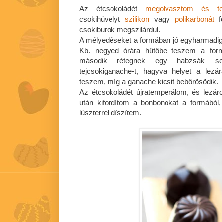
Az étcsokoládét
megolvasztom és te
csokihüvelyt
szilikon
vagy
polikarbonát
csokiburok megszilárdul.
A mélyedéseket a formában jó egyharmadig 
Kb. negyed órára hűtőbe teszem a form
második rétegnek egy habzsák seg
tejcsokiganache-t, hagyva helyet a lezá
teszem, míg a ganache kicsit bebőrösödik.
Az étcsokoládét újratemperálom, és lezár
után kifordítom a bonbonokat a formából
lüszterrel díszítem.