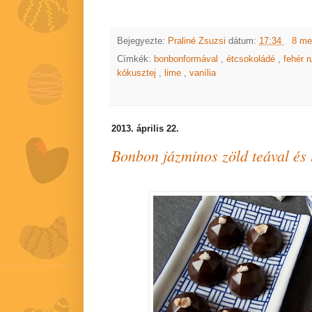
Bejegyezte:
Praliné Zsuzsi
dátum:
17:34
8 me
Címkék:
bonbonformával
,
étcsokoládé
,
fehér 
kókusztej
,
lime
,
vanília
2013. április 22.
Bonbon jázminos zöld teával és