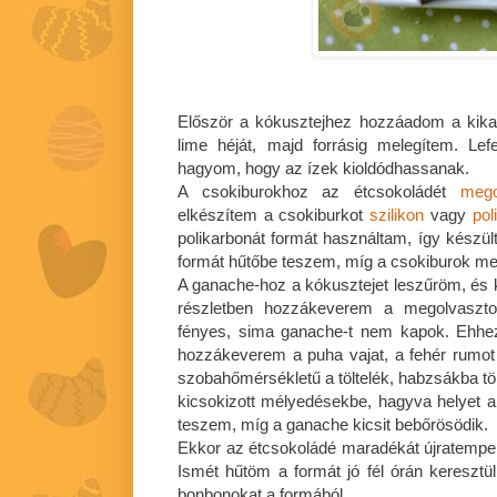
Először a kókusztejhez hozzáadom a kika
lime héját, majd forrásig melegítem. Lef
hagyom, hogy az ízek kioldódhassanak.
A csokiburokhoz az étcsokoládét
meg
elkészítem a csokiburkot
szilikon
vagy
pol
polikarbonát formát használtam, így készült
formát hűtőbe teszem, míg a csokiburok meg
A ganache-hoz a kókusztejet leszűröm, és 
részletben hozzákeverem a megolvaszto
fényes, sima ganache-t nem kapok. Ehhez
hozzákeverem a puha vajat, a fehér rumot
szobahőmérsékletű a töltelék, habzsákba töl
kicsokizott mélyedésekbe, hagyva helyet a
teszem, míg a ganache kicsit bebőrösödik.
Ekkor az étcsokoládé maradékát újratempe
Ismét hűtöm a formát jó fél órán keresztü
bonbonokat a formából.