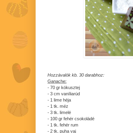
Hozzávalók kb. 30 darabhoz:
Ganache:
- 70 gr kókusztej
- 3 cm vaníliarúd
- 1 lime héja
- 1 tk. méz
- 3 tk. limelé
- 100 gr fehér csokoládé
- 1 tk. fehér rum
- 2 tk. puha vaj