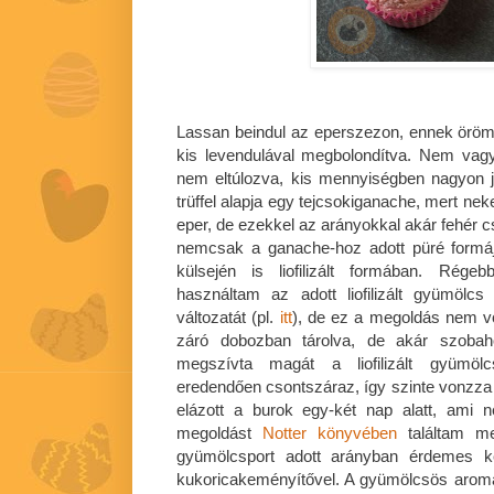
Lassan beindul az eperszezon, ennek örömé
kis levendulával megbolondítva. Nem vagy
nem eltúlozva, kis mennyiségben nagyon jól
trüffel alapja egy tejcsokiganache, mert ne
eper, de ezekkel az arányokkal akár fehér cs
nemcsak a ganache-hoz adott püré formáj
külsején is liofilizált formában. Rég
használtam az adott liofilizált gyümölcs
változatát (pl.
itt
), de ez a megoldás nem vo
záró dobozban tárolva, de akár szobah
megszívta magát a liofilizált gyümöl
eredendően csontszáraz, így szinte vonzz
elázott a burok egy-két nap alatt, ami n
megoldást
Notter könyvében
találtam meg
gyümölcsport adott arányban érdemes k
kukoricakeményítővel. A gyümölcsös arom