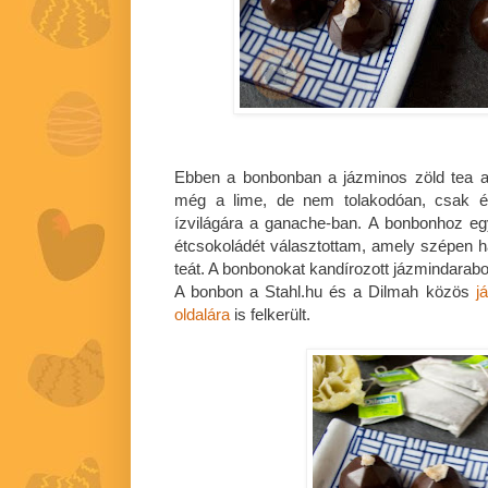
Ebben a bonbonban a jázminos zöld tea az
még a lime, de nem tolakodóan, csak ép
ízvilágára a ganache-ban. A bonbonhoz 
étcsokoládét választottam, amely szépen h
teát. A bonbonokat kandírozott jázmindara
A bonbon a Stahl.hu és a Dilmah közös
j
oldalára
is felkerült.