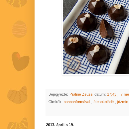
Bejegyezte:
Praliné Zsuzsi
dátum:
17:43
7 me
Címkék:
bonbonformával
,
étcsokoládé
,
jázmi
2013. április 19.