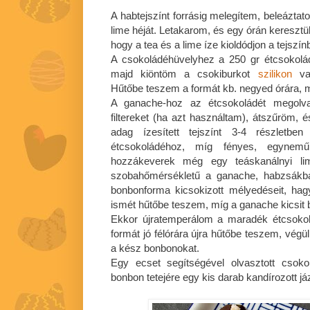
A habtejszínt forrásig melegítem, beleáztat
lime héját. Letakarom, és egy órán kereszt
hogy a tea és a lime íze kioldódjon a tejszín
A csokoládéhüvelyhez a 250 gr étcsokol
majd kiöntöm a csokiburkot
szilikon
v
Hűtőbe teszem a formát kb. negyed órára, m
A ganache-hoz az étcsokoládét megolva
filtereket (ha azt használtam), átszűröm, é
adag ízesített tejszínt 3-4 részletbe
étcsokoládéhoz, míg fényes, egyne
hozzákeverek még egy teáskanálnyi li
szobahőmérsékletű a ganache, habzsákb
bonbonforma kicsokizott mélyedéseit, hag
ismét hűtőbe teszem, míg a ganache kicsit 
Ekkor újratemperálom a maradék étcsokol
formát jó félórára újra hűtőbe teszem, végü
a kész bonbonokat.
Egy ecset segítségével olvasztott csok
bonbon tetejére egy kis darab kandírozott já