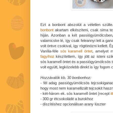
Ezt a bonbont abszolút a véletlen szült
bonbont
akartam elkészíteni, csak sima tej
híján. Azonban a két passiógyümölcsben, 
valamicske lé, így csak feleannyi lett a ga
volt öntve csokival, így rögtönözni kellett.
Vanília-féle
sós karamell öntet
, amelyet
fagyihoz
készítettem, így jött az isteni sz
sós karamell öntet és a passiógyümölcsös 
volt együtt, legközelebb direkt is így fogom c
Hozzávalók kb. 30 bonbonhoz:
- fél adag passiógyümölcsös tejcsokigana
hogy most nem karamellizált tejcsokit hasz
- két-három ek. sós karamell öntet (recept
it
- 300 gr étcsokoládé a burokhoz
- díszítéshez opcionálisan arany lüszter