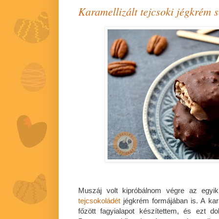
Karamellizált tejcsoki jégkrém s
Muszáj volt kipróbálnom végre az egy
tejcsokoládét
jégkrém formájában is. A kara
főzött fagyialapot készítettem, és ezt do