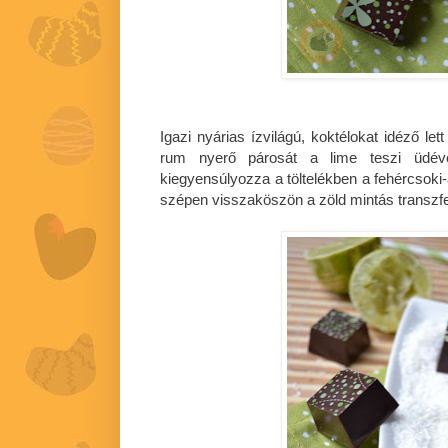
Igazi nyárias ízvilágú, koktélokat idéző le
rum nyerő párosát a lime teszi üdévé
kiegyensúlyozza a töltelékben a fehércsoki-
szépen visszaköszön a zöld mintás transzfer