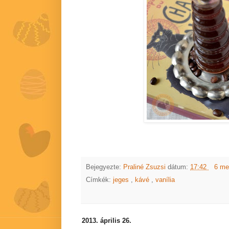
Bejegyezte:
Praliné Zsuzsi
dátum:
17:42
6 me
Címkék:
jeges
,
kávé
,
vanília
2013. április 26.