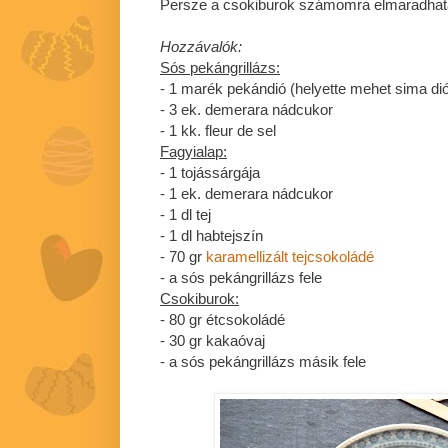
Persze a csokiburok számomra elmaradhatat
Hozzávalók:
Sós pekángrillázs:
- 1 marék pekándió (helyette mehet sima dió
- 3 ek. demerara nádcukor
- 1 kk. fleur de sel
Fagyialap:
- 1 tojássárgája
- 1 ek. demerara nádcukor
- 1 dl tej
- 1 dl habtejszín
- 70 gr
karamellizált tejcsokoládé
- a sós pekángrillázs fele
Csokiburok:
- 80 gr étcsokoládé
- 30 gr kakaóvaj
- a sós pekángrillázs másik fele