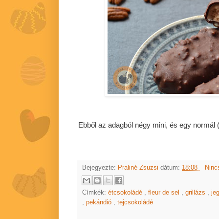
Ebből az adagból négy mini, és egy normál
Bejegyezte:
Praliné Zsuzsi
dátum:
18:08
Ninc
Címkék:
étcsokoládé
,
fleur de sel
,
grillázs
,
je
,
pekándió
,
tejcsokoládé