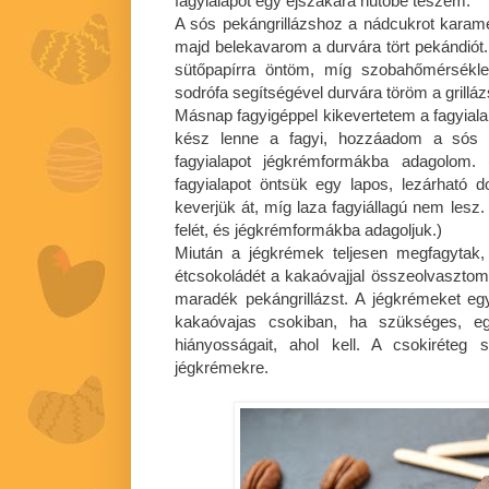
fagyialapot egy éjszakára hűtőbe teszem.
A sós pekángrillázshoz a nádcukrot karamel
majd belekavarom a durvára tört pekándiót.
sütőpapírra öntöm, míg szobahőmérsékle
sodrófa segítségével durvára töröm a grilláz
Másnap fagyigéppel kikevertetem a fagyialap
kész lenne a fagyi, hozzáadom a sós pe
fagyialapot jégkrémformákba adagolom.
fagyialapot öntsük egy lapos, lezárható d
keverjük át, míg laza fagyiállagú nem lesz.
felét, és jégkrémformákba adagoljuk.)
Miután a jégkrémek teljesen megfagytak,
étcsokoládét a kakaóvajjal összeolvaszto
maradék pekángrillázst. A jégkrémeket e
kakaóvajas csokiban, ha szükséges, egy
hiányosságait, ahol kell. A csokiréteg
jégkrémekre.