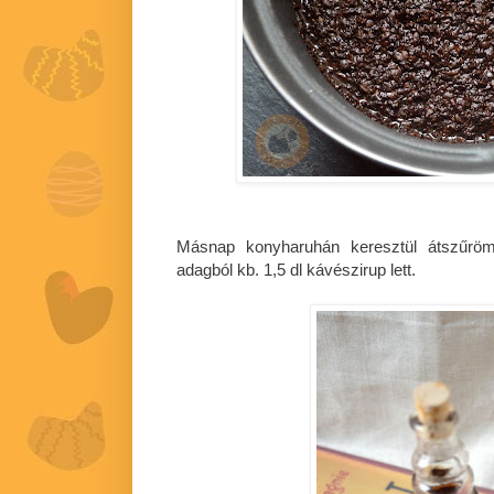
Másnap konyharuhán keresztül átszűröm
adagból kb. 1,5 dl kávészirup lett.