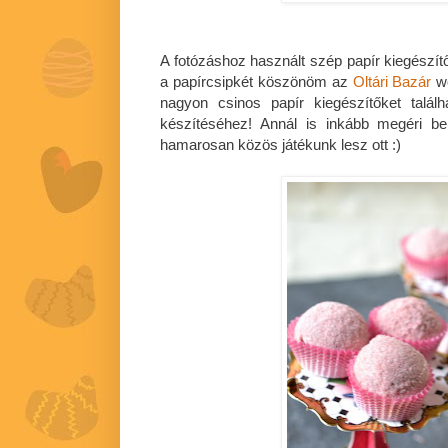
A fotózáshoz használt szép papír kiegészít
a papírcsipkét köszönöm az
Oltári Bazár
we
nagyon csinos papír kiegészítőket találh
készítéséhez! Annál is inkább megéri b
hamarosan közös játékunk lesz ott :)