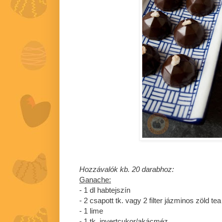
Hozzávalók kb. 20 darabhoz:
Ganache:
- 1 dl habtejszín
- 2 csapott tk. vagy 2 filter jázminos zöld tea
- 1 lime
- 1 tk. invertcukor/akácméz