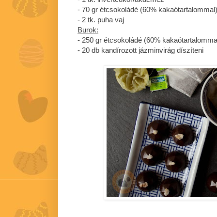
- 70 gr étcsokoládé (60% kakaótartalommal
- 2 tk. puha vaj
Burok:
- 250 gr étcsokoládé (60% kakaótartalomma
- 20 db kandírozott jázminvirág díszíteni