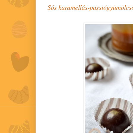
Sós karamellás-passiógyümölcs