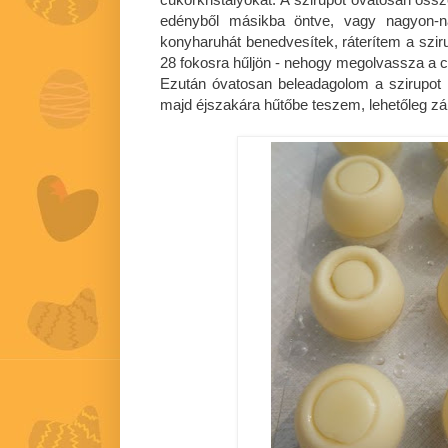
edényből másikba öntve, vagy nagyon-n
konyharuhát benedvesítek, ráterítem a szi
28 fokosra hűljön - nehogy megolvassza a c
Ezután óvatosan beleadagolom a szirupot 
majd éjszakára hűtőbe teszem, lehetőleg z