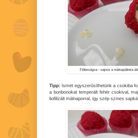
Félbevágva - sajnos a málnapálinka átlá
Tipp:
Ismét egyszerűsíthetünk a csokiba fo
a bonbonokat temperált fehér csokival, maj
liofilizált málnaporral, így szép színes sapk