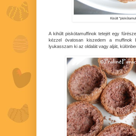
Kisült "piskótamu
A kihűlt piskótamuffinok tetejét egy fűré
kézzel óvatosan kiszedem a muffinok b
lyukasszam ki az oldalát vagy alját, különben 