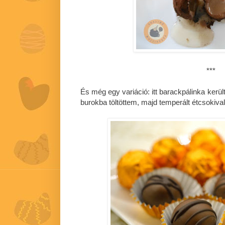
***
És még egy variáció: itt barackpálinka kerül
burokba töltöttem, majd temperált étcsokiv