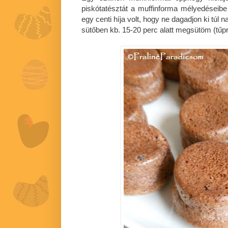
piskótatésztát a muffinforma mélyedéseibe t
egy centi híja volt, hogy ne dagadjon ki túl 
sütőben kb. 15-20 perc alatt megsütöm (tűp