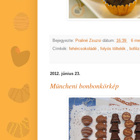
Bejegyezte:
Praliné Zsuzsi
dátum:
16:39
6 me
Címkék:
fehércsokoládé
,
folyós töltelék
,
liofil
2012. június 23.
Müncheni bonbonkörkép