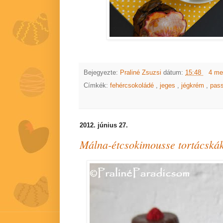
Bejegyezte:
Praliné Zsuzsi
dátum:
15:48
4 me
Címkék:
fehércsokoládé
,
jeges
,
jégkrém
,
pas
2012. június 27.
Málna-étcsokimousse tortácská