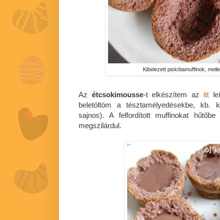
Kibelezett piskótamuffinok, mell
Az
étcsokimousse
-t elkészítem az
itt
leí
beletöltöm a tésztamélyedésekbe, kb. ké
sajnos). A felfordított muffinokat hűt
megszilárdul.