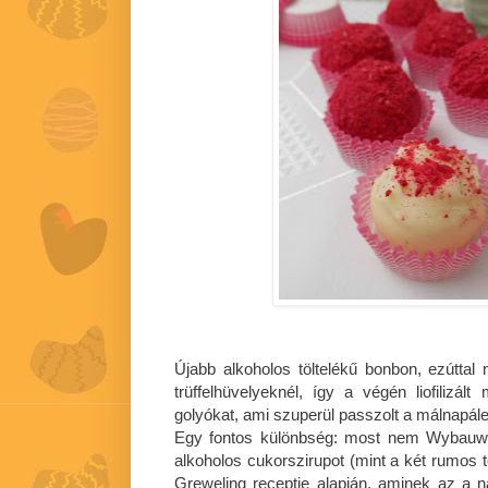
Újabb alkoholos töltelékű bonbon, ezútta
trüffelhüvelyeknél, így a végén liofilizá
golyókat, ami szuperül passzolt a málnapál
Egy fontos különbség: most nem Wybauw r
alkoholos cukorszirupot (mint a két rumos 
Greweling receptje alapján, aminek az a 