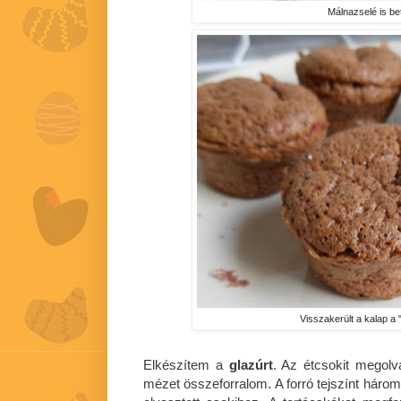
Málnazselé is be
Visszakerült a kalap a 
Elkészítem a
glazúrt
. Az étcsokit megolv
mézet összeforralom. A forró tejszínt hár