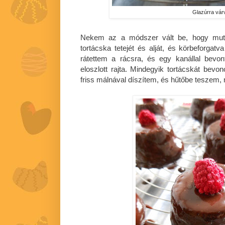
Glazúrra vár
Nekem az a módszer vált be, hogy muta
tortácska tetejét és alját, és körbeforgat
rátettem a rácsra, és egy kanállal bevon
eloszlott rajta. Mindegyik tortácskát bevono
friss málnával díszítem, és hűtőbe teszem, 