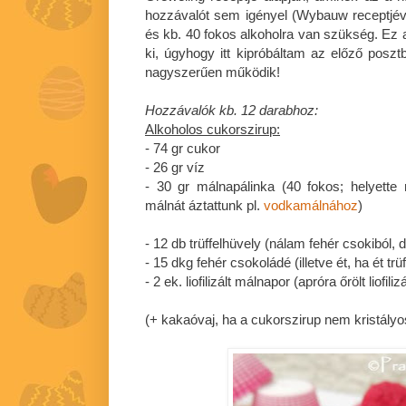
hozzávalót sem igényel (Wybauw receptjével
és kb. 40 fokos alkoholra van szükség. Ez a
ki, úgyhogy itt kipróbáltam az előző poszt
nagyszerűen működik!
Hozzávalók kb. 12 darabhoz:
Alkoholos cukorszirup:
- 74 gr cukor
- 26 gr víz
- 30 gr málnapálinka (40 fokos; helyette
málnát áztattunk pl.
vodkamálnához
)
- 12 db trüffelhüvely (nálam fehér csokiból, de
- 15 dkg fehér csokoládé (illetve ét, ha ét tr
- 2 ek. liofilizált málnapor (apróra őrölt liofil
(+ kakaóvaj, ha a cukorszirup nem kristályo