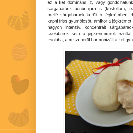
ez a két domináns íz, vagy gondolhatu
sárgabarack bonbonjára is (kóstoltam, zs
mellé sárgabarack került a jégkrémben, 
kapni friss gyümölcsöt, amikor a jégkrémet 
nagyon intenzív, koncentrált sárgabara
csokiburok sem a jégkrémemről: ezúttal
csokiba, ami szuperül harmonizált a két gy