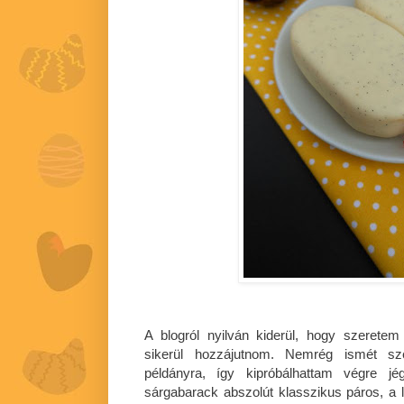
A blogról nyilván kiderül, hogy szerete
sikerül hozzájutnom. Nemrég ismét sz
példányra, így kipróbálhattam végre j
sárgabarack abszolút klasszikus páros, a l