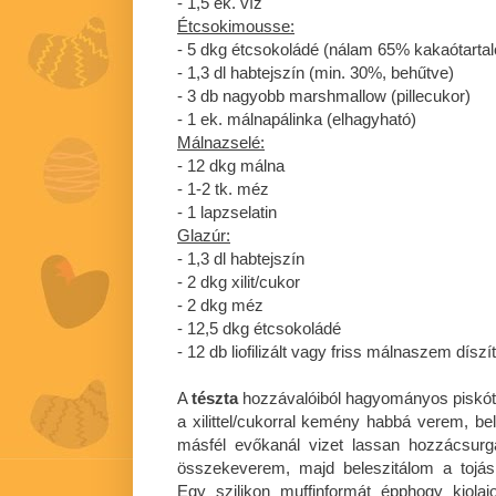
- 1,5 ek. víz
Étcsokimousse:
- 5 dkg étcsokoládé (nálam 65% kakaótarta
- 1,3 dl habtejszín (min. 30%, behűtve)
- 3 db nagyobb marshmallow (pillecukor)
- 1 ek. málnapálinka (elhagyható)
Málnazselé:
- 12 dkg málna
- 1-2 tk. méz
- 1 lapzselatin
Glazúr:
- 1,3 dl habtejszín
- 2 dkg xilit/cukor
- 2 dkg méz
- 12,5 dkg étcsokoládé
- 12 db liofilizált vagy friss málnaszem díszí
A
tészta
hozzávalóiból hagyományos piskótat
a xilittel/cukorral kemény habbá verem, be
másfél evőkanál vizet lassan hozzácsurga
összekeverem, majd beleszitálom a tojás
Egy szilikon muffinformát épphogy kiolaj