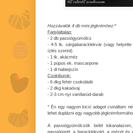
Hozzávalók 4 db mini jégkrémhez:
*
Fagylaltalap:
- 2 db passiógyümölcs
- 4-5 tk. sárgabaracklekvár (vagy helyette
ízlés szerint)
- 1 tk. akácméz
- 1 púpos ek. mascarpone
- 1 dl habtejszín
Csokiburok:
- 6 dkg fehér csokoládé
- 2 dkg kakaóvaj
- 2-3 cm-nyi vaníliarúd-darab
* Én egy nagyon kicsi adagot csináltam n
lehet duplázni egy nagyobb jégkrémformáho
A passiógyümölcsök belét kikanalazom,
passiópürét, a baracklekvárt, a mézet és