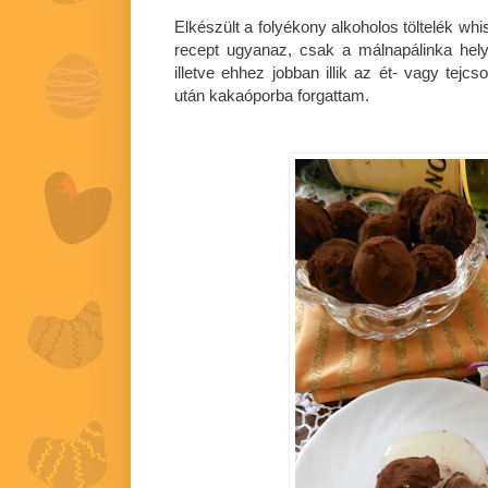
Elkészült a folyékony alkoholos töltelék whi
recept ugyanaz, csak a málnapálinka hely
illetve
e
hh
e
z jobban illik az ét- vagy tejc
után kakaóporba forgattam.