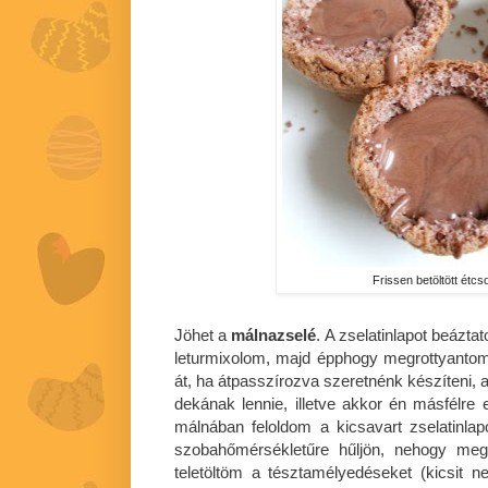
Frissen betöltött étc
Jöhet a
málnazselé
. A zselatinlapot beázta
leturmixolom, majd épphogy megrottyanto
át, ha átpasszírozva szeretnénk készíteni, 
dekának lennie, illetve akkor én másfélre
málnában feloldom a kicsavart zselatinl
szobahőmérsékletűre hűljön, nehogy meg
teletöltöm a tésztamélyedéseket (kicsit n