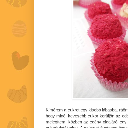
Kimérem a cukrot egy kisebb lábasba, ráönt
hogy minél kevesebb cukor kerüljön az edén
melegítem, közben az edény oldaláról egy
cukorkristályokat. A szirupot óvatosan öss