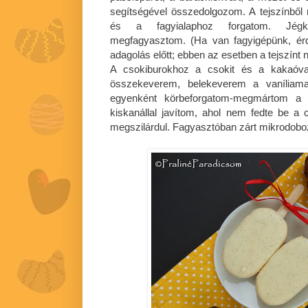
segítségével összedolgozom. A tejszínből
és a fagyialaphoz forgatom. Jégk
megfagyasztom. (Ha van fagyigépünk, ér
adagolás előtt; ebben az esetben a tejszínt n
A csokiburokhoz a csokit és a kakaóva
összekeverem, belekeverem a vaníliam
egyenként körbeforgatom-megmártom a c
kiskanállal javítom, ahol nem fedte be a 
megszilárdul. Fagyasztóban zárt mikrodobo