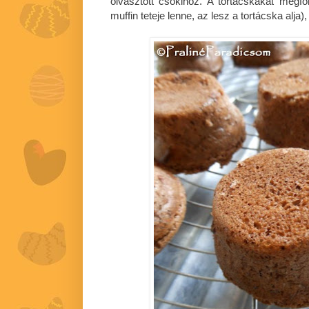
olvasztott csokihoz. A tortácskákat megf
muffin teteje lenne, az lesz a tortácska alja)