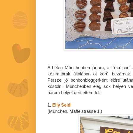
A héten Münchenben jártam, a fő célpont a
kézirattárak általában öt körül bezárnak
Persze jó bonbonbloggerként előre után
kóstolni. Münchenben elég sok helyen v
három helyet derítettem fel:
1.
Elly Seidl
(München, Maffeistrasse 1.)