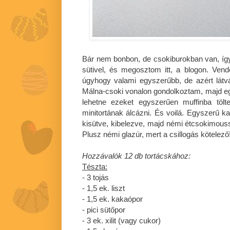
Bár nem bonbon, de csokiburokban van, így 
sütivel, és megosztom itt, a blogon. Ven
úgyhogy valami egyszerűbb, de azért lát
Málna-csoki vonalon gondolkoztam, majd eg
lehetne ezeket egyszerűen muffinba töl
minitortának álcázni. És voilá. Egyszerű k
kisütve, kibelezve, majd némi étcsokimouss
Plusz némi glazúr, mert a csillogás kötelező!
Hozzávalók 12 db tortácskához:
Tészta:
- 3 tojás
- 1,5 ek. liszt
- 1,5 ek. kakaópor
- pici sütőpor
- 3 ek. xilit (vagy cukor)