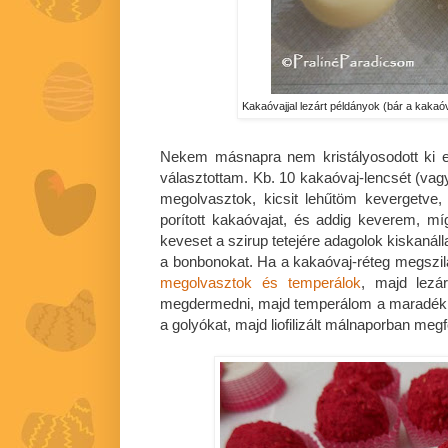
Kakaóvajjal lezárt példányok (bár a kakaóva
Nekem másnapra nem kristályosodott ki e
választottam. Kb. 10 kakaóvaj-lencsét (vagy
megolvasztok, kicsit lehűtöm kevergetve
porított kakaóvajat, és addig keverem, mí
keveset a szirup tetejére adagolok kiskanál
a bonbonokat. Ha a kakaóvaj-réteg megszilár
megolvasztok és temperálok
, majd lez
megdermedni, majd temperálom a maradék 
a golyókat, majd liofilizált málnaporban meg