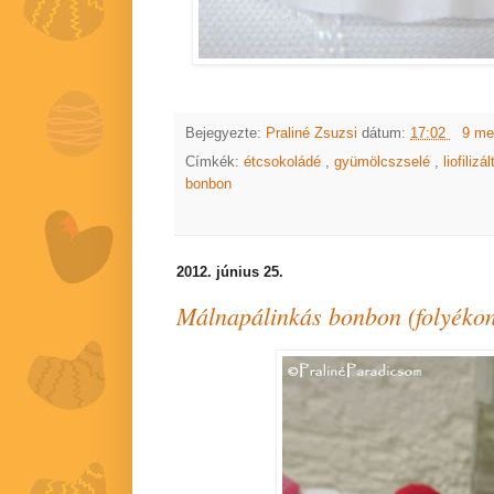
Bejegyezte:
Praliné Zsuzsi
dátum:
17:02
9 me
Címkék:
étcsokoládé
,
gyümölcszselé
,
liofiliz
bonbon
2012. június 25.
Málnapálinkás bonbon (folyékony